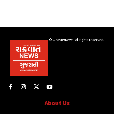
© ચક્રવાતNews. All rights reserved.
About Us
સત્ય માટે, સત્ય સાથે સતત..