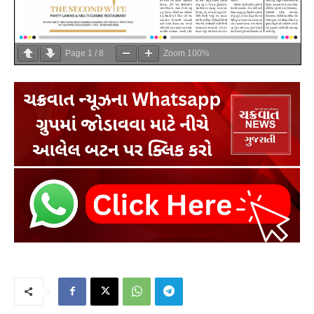
Page
1
/
8
Zoom
100%