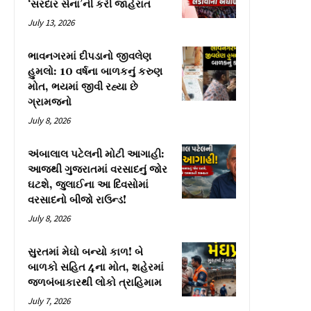
‘સરદાર સેના’ની કરી જાહેરાત
July 13, 2026
ભાવનગરમાં દીપડાનો જીવલેણ
હુમલો: 10 વર્ષના બાળકનું કરુણ
મોત, ભયમાં જીવી રહ્યા છે
ગ્રામજનો
July 8, 2026
અંબાલાલ પટેલની મોટી આગાહી:
આજથી ગુજરાતમાં વરસાદનું જોર
ઘટશે, જુલાઈના આ દિવસોમાં
વરસાદનો બીજો રાઉન્ડ!
July 8, 2026
સુરતમાં મેઘો બન્યો કાળ! બે
બાળકો સહિત 4ના મોત, શહેરમાં
જળબંબાકારથી લોકો ત્રાહિમામ
July 7, 2026