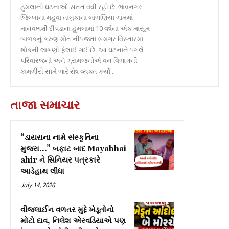
હુમલાની ઘટનાઓ સતત વધી રહી છે. ભાવનગર
જિલ્લાના મહુવા તાલુકાના બાંભણિયા ગામમાં
માનવભક્ષી દીપડાના હુમલામાં 10 વર્ષના એક માસૂમ
બાળકનું કરુણ મોત નીપજતાં સમગ્ર વિસ્તારમાં
શોકની લાગણી ફેલાઈ ગઈ છે. આ ઘટનાને પગલે
પરિવારજનો અને ગ્રામજનોએ વન વિભાગની
કામગીરી સામે ભારે રોષ વ્યક્ત કર્યો...
તાજા સમાચાર
“ડાયરાના નામે સંસ્કૃતિના
મુજરા…” બફાટ બાદ Mayabhai
ahir ને સિનિયર પત્રકારે
આડેહાથ લીધા
July 14, 2026
વીજલાઈન વળતર મુદ્દે ખેડૂતોનો
મોટો દાવ, નિલેશ એરવડિયાએ પણ