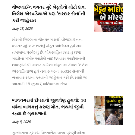
વીજલાઈન વળતર મુદ્દે ખેડૂતોનો મોટો દાવ,
નિલેશ એરવડિયાએ પણ ‘સરદાર સેના’ની
કરી જાહેરાત
July 13, 2026
મોરબી જિલ્લાના જેતપર ગામથી વીજલાઈનના
વળતર મુદ્દે શરૂ થયેલું ખેડૂત આંદોલન હવે નવા
તબક્કામાં પ્રવેશ્યું છે. લોકસાહિત્યકાર હકાભા
ગઢવીના ગંભીર આક્ષેપો બાદ ઉપવાસ આંદોલનની
છાવણીમાંથી અલગ થયેલા ખેડૂત આગેવાન નિલેશ
એરવાડિયાએ હવે નવા સંગઠન 'સરદાર સેના'ની
સત્તાવાર રચના કરવાની જાહેરાત કરી છે. સાથે જ
આગામી 18 જુલાઈ, શનિવારના રોજ...
ભાવનગરમાં દીપડાનો જીવલેણ હુમલો: 10
વર્ષના બાળકનું કરુણ મોત, ભયમાં જીવી
રહ્યા છે ગ્રામજનો
July 8, 2026
ગુજરાતના ગ્રામ્ય વિસ્તારોમાં વન્ય પ્રાણીઓના