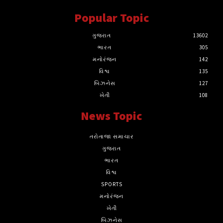
Popular Topic
ગુજરાત
13602
ભારત
305
મનોરંજન
142
વિશ્વ
135
બિઝનેસ
127
ખેતી
108
News Topic
તરોતાજા સમાચાર
ગુજરાત
ભારત
વિશ્વ
SPORTS
મનોરંજન
ખેતી
બિઝનેસ