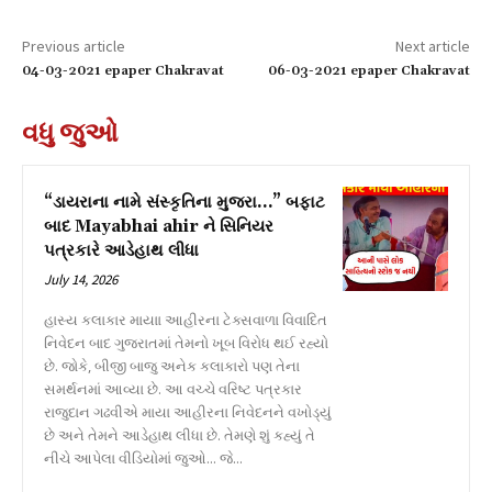
Previous article
Next article
04-03-2021 epaper Chakravat
06-03-2021 epaper Chakravat
વધુ જુઓ
“ડાયરાના નામે સંસ્કૃતિના મુજરા…” બફાટ
બાદ Mayabhai ahir ને સિનિયર
પત્રકારે આડેહાથ લીધા
July 14, 2026
હાસ્ય કલાકાર માયાા આહીરના ટેક્સવાળા વિવાદિત
નિવેદન બાદ ગુજરાતમાં તેમનો ખૂબ વિરોધ થઈ રહ્યો
છે. જોકે, બીજી બાજુ અનેક કલાકારો પણ તેના
સમર્થનમાં આવ્યા છે. આ વચ્ચે વરિષ્ટ પત્રકાર
રાજુદાન ગઢવીએ માયા આહીરના નિવેદનને વખોડ્યું
છે અને તેમને આડેહાથ લીધા છે. તેમણે શું કહ્યું તે
નીચે આપેલા વીડિયોમાં જુઓ... જે...