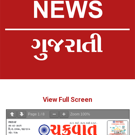
View Full Screen
Page
1
/
8
Zoom
100%