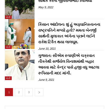
સાર્થક કરતા જીવરાજભાઈ લિખિયા
May 9, 2022
ખેતી
કિસાન આંદોલન: શું હું અફઘાનિસ્તાનના
રાષ્ટ્રપતિને મળ્યો હતો? મમતા બેનર્જી
સાથેની મુલાકાત અંગેના પ્રશ્નને લઈને
રાકેશ ટિકૈત થયા લાલઘૂમ.
ખેતી
June 10, 2021
ગુજરાત: સીએમ રુપાણીએ ચક્રવાત
તૌકતેથી સર્જયેલ વિનાશમાંથી બહાર
આવવા માટે કેન્દ્ર પાસે હજી વધુ આટલા
રૂપિયાની મદદ માંગી.
ખેતી
June 9, 2021
1
2
3