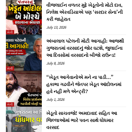
વીજલાઈન વળતર મુદ્દે ખેડૂતોનો મોટો દાવ,
નિલેશ એરવડિયાએ પણ ‘સરદાર સેના’ની
કરી જાહેરાત
July 13, 2026
ખેતી
અંબાલાલ પટેલની મોટી આગાહી: આજથી
ગુજરાતમાં વરસાદનું જોર ઘટશે, જુલાઈના
આ દિવસોમાં વરસાદનો બીજો રાઉન્ડ!
July 8, 2026
ખેતી
“ખેડૂત આગેવાનોએ મને ના પાડી…”
હકાભા ગઢવીને જેતપર ખેડૂત આંદોલનમાં
હવે નહીં મળે એન્ટ્રી?
July 1, 2026
ખેતી
ખેડૂતો સાચવજો! અમદાવાદ સહિત આ
જિલ્લાઓમાં ભારે પવન સાથે ધોધમાર
વરસાદ