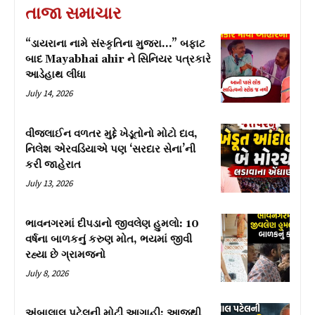
તાજા સમાચાર
“ડાયરાના નામે સંસ્કૃતિના મુજરા…” બફાટ
બાદ Mayabhai ahir ને સિનિયર પત્રકારે
આડેહાથ લીધા
July 14, 2026
વીજલાઈન વળતર મુદ્દે ખેડૂતોનો મોટો દાવ,
નિલેશ એરવડિયાએ પણ ‘સરદાર સેના’ની
કરી જાહેરાત
July 13, 2026
ભાવનગરમાં દીપડાનો જીવલેણ હુમલો: 10
વર્ષના બાળકનું કરુણ મોત, ભયમાં જીવી
રહ્યા છે ગ્રામજનો
July 8, 2026
અંબાલાલ પટેલની મોટી આગાહી: આજથી