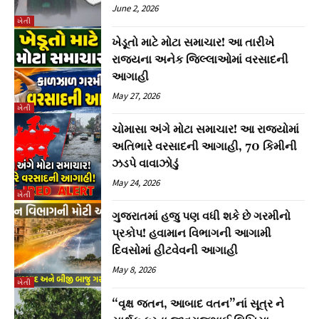
June 2, 2026
ખેતી
ખેડૂતો માટે મોટા સમાચાર! આ તારીખે
રાજ્યના અનેક જિલ્લાઓમાં વરસાદની
આગાહી
May 27, 2026
ખેતી
ચોમાસા અંગે મોટા સમાચાર! આ રાજ્યોમાં
અતિભારે વરસાદની આગાહી, 70 કિમીની
ઝડપે વાવાઝોડું
May 24, 2026
ખેતી
ગુજરાતમાં હજુ પણ વધી શકે છે ગરમીનો
પ્રકોપ! હવામાન વિભાગની આગામી
દિવસોમાં હીટવેવની આગાહી
May 8, 2026
ખેતી
“વૃક્ષ જતન, આબાદ વતન”નાં સૂત્ર ને