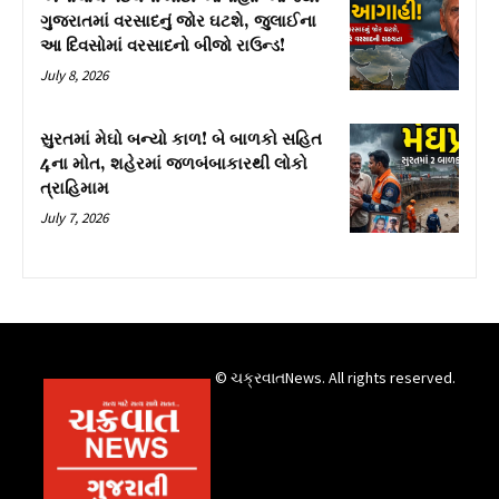
ગુજરાતમાં વરસાદનું જોર ઘટશે, જુલાઈના
આ દિવસોમાં વરસાદનો બીજો રાઉન્ડ!
July 8, 2026
સુરતમાં મેઘો બન્યો કાળ! બે બાળકો સહિત
4ના મોત, શહેરમાં જળબંબાકારથી લોકો
ત્રાહિમામ
July 7, 2026
© ચક્રવાતNews. All rights reserved.