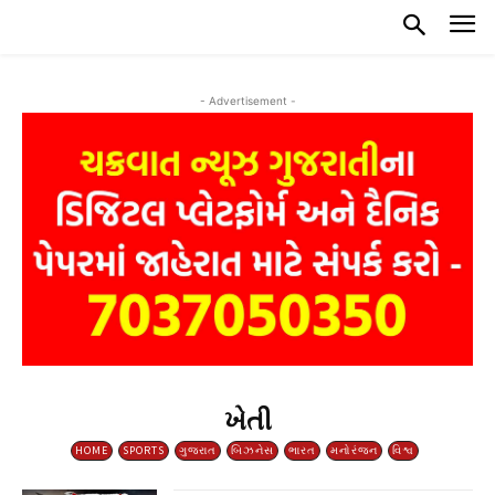
- Advertisement -
ખેતી
HOME
SPORTS
ગુજરાત
બિઝનેસ
ભારત
મનોરંજન
વિશ્વ