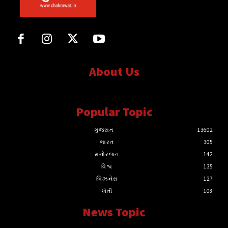
About Us
સત્ય માટે, સત્ય સાથે સતત..
Popular Topic
ગુજરાત
13602
ભારત
305
મનોરંજન
142
વિશ્વ
135
બિઝનેસ
127
ખેતી
108
News Topic