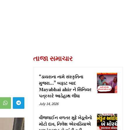
તાજા સમાચાર
“ડાયરાના નામે સંસ્કૃતિના
મુજરા…” બફાટ બાદ
Mayabhai ahir ને સિનિયર
પત્રકારે આડેહાથ લીધા
July 14, 2026
વીજલાઈન વળતર મુદ્દે ખેડૂતોનો
મોટો દાવ, નિલેશ એરવડિયાએ