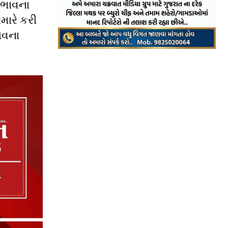
 ભાવના
મારે કરી
ાવના