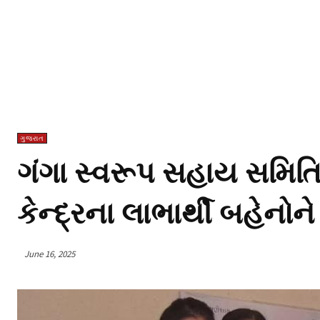
ગુજરાત
ગંગા સ્વરૂપ સહાય સમિતિ
કેન્દ્રના લાભાર્થી બહેનો
June 16, 2025