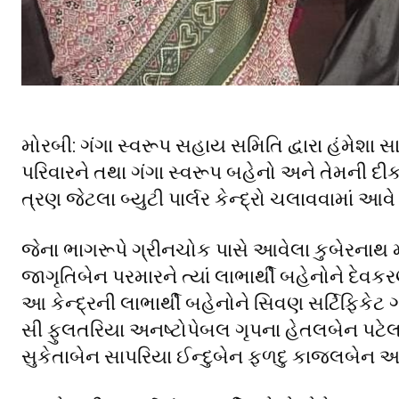
મોરબી: ગંગા સ્વરૂપ સહાય સમિતિ દ્વારા હંમેશા
પરિવારને તથા ગંગા સ્વરૂપ બહેનો અને તેમની દ
ત્રણ જેટલા બ્યુટી પાર્લર કેન્દ્રો ચલાવવામાં આવે 
જેના ભાગરૂપે ગ્રીનચોક પાસે આવેલા કુબેરનાથ મં
જાગૃતિબેન પરમારને ત્યાં લાભાર્થી બહેનોને દે
આ કેન્દ્રની લાભાર્થી બહેનોને સિવણ સર્ટિફિકે
સી ફુલતરિયા અનષ્ટોપેબલ ગૃપના હેતલબેન પટે
સુકેતાબેન સાપરિયા ઈન્દુબેન ફળદુ કાજલબેન આ