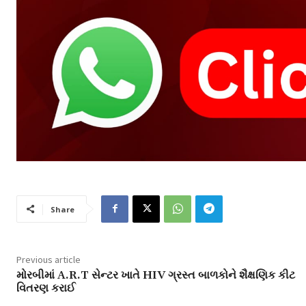
Share
Previous article
મોરબીમાં A.R.T સેન્ટર ખાતે HIV ગ્રસ્ત બાળકોને શૈક્ષણિક કીટ
વિતરણ કરાઈ