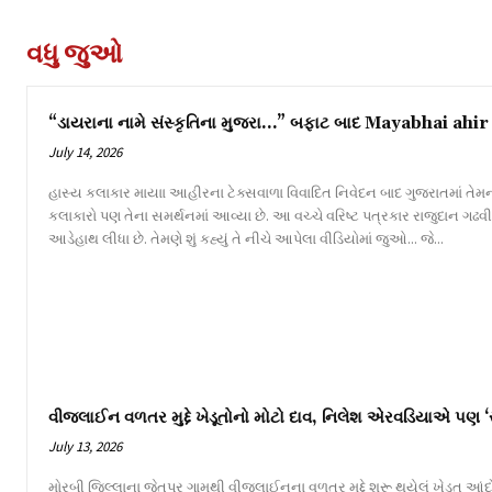
વધુ જુઓ
“ડાયરાના નામે સંસ્કૃતિના મુજરા…” બફાટ બાદ Mayabhai ahir 
July 14, 2026
હાસ્ય કલાકાર માયાા આહીરના ટેક્સવાળા વિવાદિત નિવેદન બાદ ગુજરાતમાં તેમન
કલાકારો પણ તેના સમર્થનમાં આવ્યા છે. આ વચ્ચે વરિષ્ટ પત્રકાર રાજુદાન ગઢ
આડેહાથ લીધા છે. તેમણે શું કહ્યું તે નીચે આપેલા વીડિયોમાં જુઓ... જે...
વીજલાઈન વળતર મુદ્દે ખેડૂતોનો મોટો દાવ, નિલેશ એરવડિયાએ પણ ‘
July 13, 2026
મોરબી જિલ્લાના જેતપર ગામથી વીજલાઈનના વળતર મુદ્દે શરૂ થયેલું ખેડૂત આંદોલન