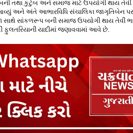
ર બની તથા કુટુંબ અને સમાજ માટે ઉપયોગી થાય તેવી
 આવ્યું અને અંતે આભારવિધિ સંચાલિકા જાગૃતિબેન પર
ા સાથે સાંકળરૂપ બની સમાજ ઉપયોગી થાય તેવી ભ
ી ફુલતરિયાની યાદીમાં જણાવવામાં આવે છે.