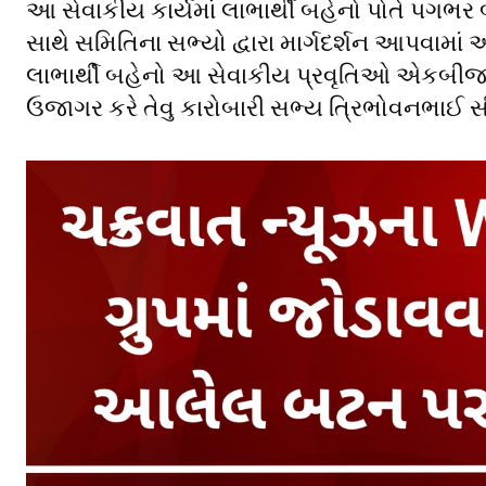
આ સેવાકીય કાર્યમાં લાભાર્થી બહેનો પોતે પગભ
સાથે સમિતિના સભ્યો દ્વારા માર્ગદર્શન આપવામાં
લાભાર્થી બહેનો આ સેવાકીય પ્રવૃતિઓ એકબીજ
ઉજાગર કરે તેવુ કારોબારી સભ્ય ત્રિભોવનભાઈ સ