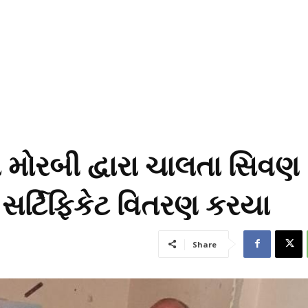
 મોરબી દ્વારા ચાલતા સિવણ
ને સર્ટિફિકેટ વિતરણ કરયા
Share