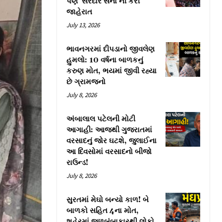
પણ ‘સરદાર સેના’ની કરી
જાહેરાત
July 13, 2026
ભાવનગરમાં દીપડાનો જીવલેણ
હુમલો: 10 વર્ષના બાળકનું
કરુણ મોત, ભયમાં જીવી રહ્યા
છે ગ્રામજનો
July 8, 2026
અંબાલાલ પટેલની મોટી
આગાહી: આજથી ગુજરાતમાં
વરસાદનું જોર ઘટશે, જુલાઈના
આ દિવસોમાં વરસાદનો બીજો
રાઉન્ડ!
July 8, 2026
સુરતમાં મેઘો બન્યો કાળ! બે
બાળકો સહિત 4ના મોત,
શહેરમાં જળબંબાકારથી લોકો