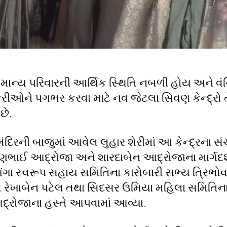
 સામાન્ય પરિવારની આર્થિક સ્થિતિ નબળી હોય અને વ
ીકરીઓને પગભર કરવા માટે નવ જેટલા સિવણ કેન્દ્રો
છે.
દિરની બાજુમાં આવેલ લુહાર શેરીમાં આ કેન્દ્રના સ
વકરણભાઈ આદ્રોજા અને શારદાબેન આદ્રોજાના માર્ગદર
ટ ગંગા સ્વરૂપ સહાય સમિતિના કારોબારી સભ્ય ત્રિભ
લ રેખાબેન પટેલ તથા સિદસર ઉમિયા મહિલા સમિતિન
દ્રોજાના હસ્તે આપવામાં આવ્યા.