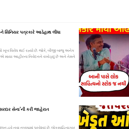
ને સિનિયર પત્રકારે આડેહાથ લીધા
ો ખૂબ વિરોધ થઈ રહ્યો છે. જોકે, બીજી બાજુ અનેક
વીએ માયા આહીરના નિવેદનને વખોડ્યું છે અને તેમને
સરદાર સેના’ની કરી જાહેરાત
 હવે નવા તબક્કામાં પ્રવેશ્યું છે. લોકસાહિત્યકાર