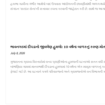
હકાભા ગઢવીના ગંભીર આક્ષેપો બાદ ઉપવાસ આંદોલનની છાવણીમાંથી અલગ થય
સંગઠન 'સરદાર સેના'ની સત્તાવાર રચના કરવાની જાહેરાત કરી છે. સાથે જ આગા
ભાવનગરમાં દીપડાનો જીવલેણ હુમલો: 10 વર્ષના બાળકનું કરુણ મોત
July 8, 2026
ગુજરાતના ગ્રામ્ય વિસ્તારોમાં વન્ય પ્રાણીઓના હુમલાની ઘટનાઓ સતત વધી રહ
બાંભણિયા ગામમાં માનવભક્ષી દીપડાના હુમલામાં 10 વર્ષના એક માસૂમ બાળકનું
ફેલાઈ ગઈ છે. આ ઘટનાને પગલે પરિવારજનો અને ગ્રામજનોએ વન વિભાગની કામગીર