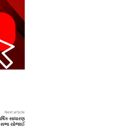
Next article
ાર્ષિક સાધારણ
સભા યોજાઈ