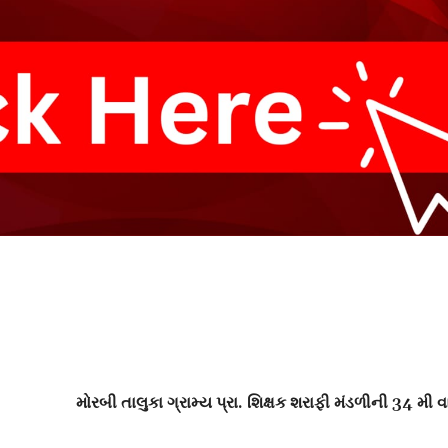
મોરબી તાલુકા ગ્રામ્ય પ્રા. શિક્ષક શરાફી મંડળીની 34 મી વ