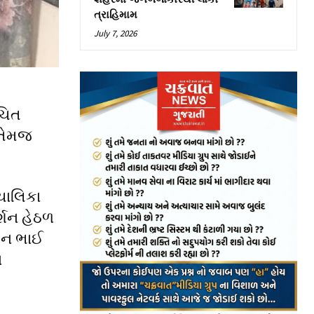
ત્રાહિમામ
July 7, 2026
ંચિત
 તેમજ
ંચાલિકા
્શન હેઠળ
ોવન ભાઈ
ા