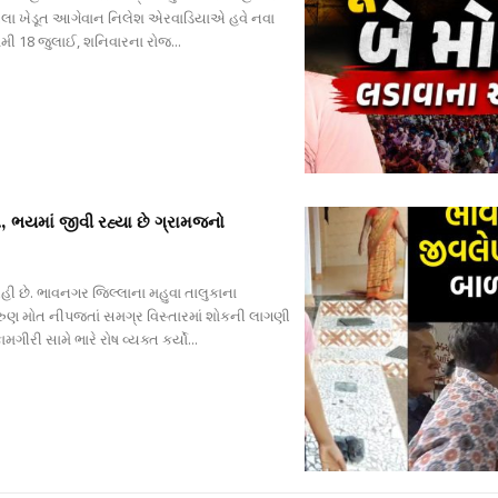
ેલા ખેડૂત આગેવાન નિલેશ એરવાડિયાએ હવે નવા
મી 18 જુલાઈ, શનિવારના રોજ...
, ભયમાં જીવી રહ્યા છે ગ્રામજનો
ી છે. ભાવનગર જિલ્લાના મહુવા તાલુકાના
 કરુણ મોત નીપજતાં સમગ્ર વિસ્તારમાં શોકની લાગણી
ી સામે ભારે રોષ વ્યક્ત કર્યો...