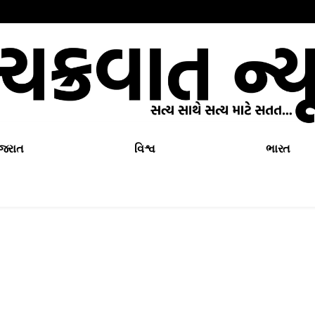
ુજરાત
વિશ્વ
ભારત