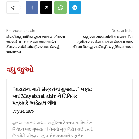
Previous article
Next article
મોરબી મહાપાલિકા દ્વારા આવાસ યોજના
બહારના રાજ્યમાંથી શંકાસ્પદ રીતે
અન્વયે BLC ઘટકના ઓનલાઈન
હથીયાર અંગેના પરવાના મેળવતા આઠ
ડીમાન્ડ સર્વેમાં નોંધણી કરાવવા કેમ્પનું
ઈસમો વિરૂદ્ધ કાર્યવાહી:9 હથિયાર જપ્ત
આયોજન
વધુ જુઓ
“ડાયરાના નામે સંસ્કૃતિના મુજરા…” બફાટ
બાદ Mayabhai ahir ને સિનિયર
પત્રકારે આડેહાથ લીધા
July 14, 2026
હાસ્ય કલાકાર માયાા આહીરના ટેક્સવાળા વિવાદિત
નિવેદન બાદ ગુજરાતમાં તેમનો ખૂબ વિરોધ થઈ રહ્યો
છે. જોકે, બીજી બાજુ અનેક કલાકારો પણ તેના