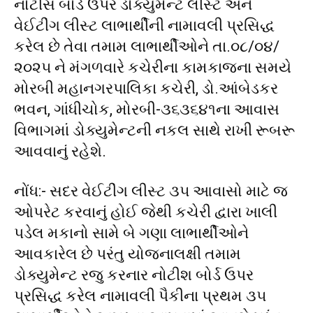
નોટીસ બોર્ડ ઉપર ડોક્યુમેન્ટ લીસ્ટ અને
વેઈટીંગ લીસ્ટ લાભાર્થીની નામાવલી પ્રસિદ્ધ
કરેલ છે તેવા તમામ લાભાર્થીઓને તા.૦૮/૦૪/
૨૦૨૫ ને મંગળવારે કચેરીના કામકાજના સમયે
મોરબી મહાનગરપાલિકા કચેરી, ડો.આંબેડકર
ભવન, ગાંધીચોક, મોરબી-૩૬૩૬૪૧ના આવાસ
વિભાગમાં ડોક્યુમેન્ટની નકલ સાથે રાખી રૂબરૂ
આવવાનું રહેશે.
નોંધ:- સદર વેઈટીંગ લીસ્ટ ૩૫ આવાસો માટે જ
ઓપરેટ કરવાનું હોઈ જેથી કચેરી દ્વારા ખાલી
પડેલ મકાનો સામે બે ગણા લાભાર્થીઓને
આવકારેલ છે પરંતુ યોજનાલક્ષી તમામ
ડોક્યુમેન્ટ રજુ કરનાર નોટીશ બોર્ડ ઉપર
પ્રસિદ્ધ કરેલ નામાવલી પૈકીના પ્રથમ ૩૫