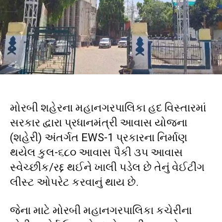
મોરબી શહેરના મહાનગરપાલિકા હદ વિસ્તારમાં
સરકાર દ્વારા પ્રધાનમંત્રી આવાસ યોજના
(શહેરી) અંતર્ગત EWS-1 પ્રકારના નિર્માણ
થયેલ કુલ-૬૮૦ આવાસ પૈકી ૩૫ આવાસ
સ્વેચ્છીક/રદ્દ થઈને ખાલી પડેલ છે તેનું વેઈટીંગ
લીસ્ટ ઓપરેટ કરવાનું થાય છે.
જેના માટે મોરબી મહાનગરપાલિકા કચેરીના