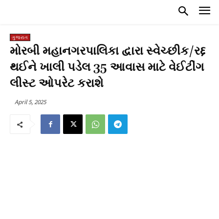
ગુજરાત
મોરબી મહાનગરપાલિકા દ્વારા સ્વેચ્છીક/રદ્દ
થઈને ખાલી પડેલ 35 આવાસ માટે વેઈટીંગ
લીસ્ટ ઓપરેટ કરાશે
April 5, 2025