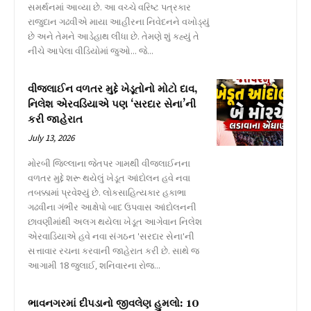
સમર્થનમાં આવ્યા છે. આ વચ્ચે વરિષ્ટ પત્રકાર
રાજુદાન ગઢવીએ માયા આહીરના નિવેદનને વખોડ્યું
છે અને તેમને આડેહાથ લીધા છે. તેમણે શું કહ્યું તે
નીચે આપેલા વીડિયોમાં જુઓ... જે...
વીજલાઈન વળતર મુદ્દે ખેડૂતોનો મોટો દાવ,
નિલેશ એરવડિયાએ પણ ‘સરદાર સેના’ની
કરી જાહેરાત
July 13, 2026
મોરબી જિલ્લાના જેતપર ગામથી વીજલાઈનના
વળતર મુદ્દે શરૂ થયેલું ખેડૂત આંદોલન હવે નવા
તબક્કામાં પ્રવેશ્યું છે. લોકસાહિત્યકાર હકાભા
ગઢવીના ગંભીર આક્ષેપો બાદ ઉપવાસ આંદોલનની
છાવણીમાંથી અલગ થયેલા ખેડૂત આગેવાન નિલેશ
એરવાડિયાએ હવે નવા સંગઠન 'સરદાર સેના'ની
સત્તાવાર રચના કરવાની જાહેરાત કરી છે. સાથે જ
આગામી 18 જુલાઈ, શનિવારના રોજ...
ભાવનગરમાં દીપડાનો જીવલેણ હુમલો: 10