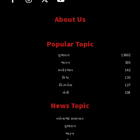
About Us
સત્ય માટે, સત્ય સાથે સતત..
Popular Topic
ગુજરાત
13602
ભારત
305
મનોરંજન
142
વિશ્વ
135
બિઝનેસ
127
ખેતી
108
News Topic
તરોતાજા સમાચાર
ગુજરાત
ભારત