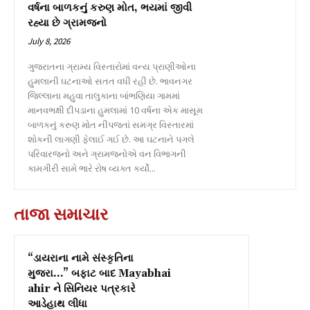
વર્ષના બાળકનું કરુણ મોત, ભયમાં જીવી
રહ્યા છે ગ્રામજનો
July 8, 2026
ગુજરાતના ગ્રામ્ય વિસ્તારોમાં વન્ય પ્રાણીઓના
હુમલાની ઘટનાઓ સતત વધી રહી છે. ભાવનગર
જિલ્લાના મહુવા તાલુકાના બાંભણિયા ગામમાં
માનવભક્ષી દીપડાના હુમલામાં 10 વર્ષના એક માસૂમ
બાળકનું કરુણ મોત નીપજતાં સમગ્ર વિસ્તારમાં
શોકની લાગણી ફેલાઈ ગઈ છે. આ ઘટનાને પગલે
પરિવારજનો અને ગ્રામજનોએ વન વિભાગની
કામગીરી સામે ભારે રોષ વ્યક્ત કર્યો...
તાજા સમાચાર
“ડાયરાના નામે સંસ્કૃતિના
મુજરા…” બફાટ બાદ Mayabhai
ahir ને સિનિયર પત્રકારે
આડેહાથ લીધા