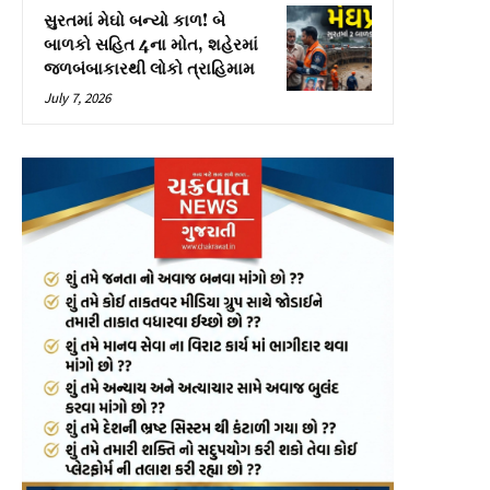
સુરતમાં મેઘો બન્યો કાળ! બે
બાળકો સહિત 4ના મોત, શહેરમાં
જળબંબાકારથી લોકો ત્રાહિમામ
July 7, 2026