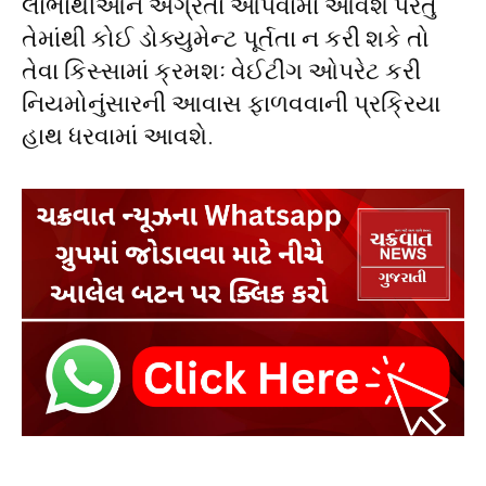
લાભાર્થીઓને અગ્રતા આપવામાં આવશે પરંતુ
તેમાંથી કોઈ ડોક્યુમેન્ટ પૂર્તતા ન કરી શકે તો
તેવા કિસ્સામાં ક્રમશઃ વેઈટીંગ ઓપરેટ કરી
નિયમોનુંસારની આવાસ ફાળવવાની પ્રક્રિયા
હાથ ધરવામાં આવશે.