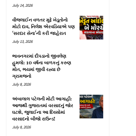
July 14, 2026
વીજલાઈન વળતર મુદ્દે ખેડૂતોનો
મોટો દાવ, નિલેશ એરવડિયાએ પણ
‘સરદાર સેના’ની કરી જાહેરાત
July 13, 2026
ભાવનગરમાં દીપડાનો જીવલેણ
હુમલો: 10 વર્ષના બાળકનું કરુણ
મોત, ભયમાં જીવી રહ્યા છે
ગ્રામજનો
July 8, 2026
અંબાલાલ પટેલની મોટી આગાહી:
આજથી ગુજરાતમાં વરસાદનું જોર
ઘટશે, જુલાઈના આ દિવસોમાં
વરસાદનો બીજો રાઉન્ડ!
July 8, 2026