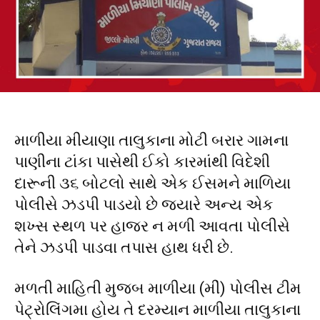
માળીયા મીયાણા તાલુકાના મોટી બરાર ગામના
પાણીના ટાંકા પાસેથી ઈકો કારમાંથી વિદેશી
દારૂની ૩૬ બોટલો સાથે એક ઈસમને માળિયા
પોલીસે ઝડપી પાડયો છે જ્યારે અન્ય એક
શખ્સ સ્થળ પર હાજર ન મળી આવતા પોલીસે
તેને ઝડપી પાડવા તપાસ હાથ ધરી છે.
મળતી માહિતી મુજબ માળીયા (મીં) પોલીસ ટીમ
પેટ્રોલિંગમા હોય તે દરમ્યાન માળીયા તાલુકાના