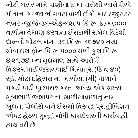
મોટી બરાર ગામે પાણીના ટાંકા પાસેથી આરોપીએ
પોતાના કબ્જા ભોગવટા વાળી ઈકો કાર રજીસ્ટર
નંબર -જીજે-૩૬-એફ-૬૨૮૫ કિં રૂ. ૪,૦૦,૦૦૦
વાળીમા વેચાણ કરવાના ઈરાદાથી રાખેલ વિદેશી
દારૂની બોટલ નંગ -૩૬ કિં રૂ. ૧૬૭૪૦ તથા
મોબાઇલ ફોન કિં રૂ.૫૦૦૦ મળી કુલ કિં રૂ.
૪,૨૧,૭૪૦ ના મુદ્દામાલ સાથે આરોપી
વિક્રમભાઈ જેસંગભાઈ મિયાત્રા (ઉ.વ.૪૦)
રહે. મોટા દહિસરા તા. માળીયા (મીં) વાળાને
પકડી પાડી પુછપરછ કરતા અન્ય એક શખ્સ
મુન્નાભાઈ જશાપર તા. માળીયાવાળાનુ નામ
ખુલતા પોલીસે બંને ઈસમો વિરૂદ્ધ પ્રોહીબિશન
એક્ટ હેઠળ ગુન્હો નોંધી કાયદેસરની કાર્યવાહી
હાથ ધરી છે.