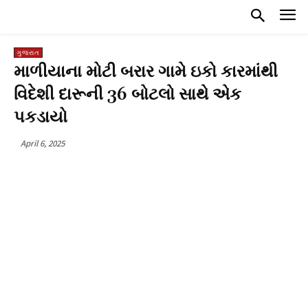
ગુજરાત
માળીયાના મોટી બરાર ગામે ઇકો કારમાંથી
વિદેશી દારૂની 36 બોટલો સાથે એક
પકડાયો
April 6, 2025