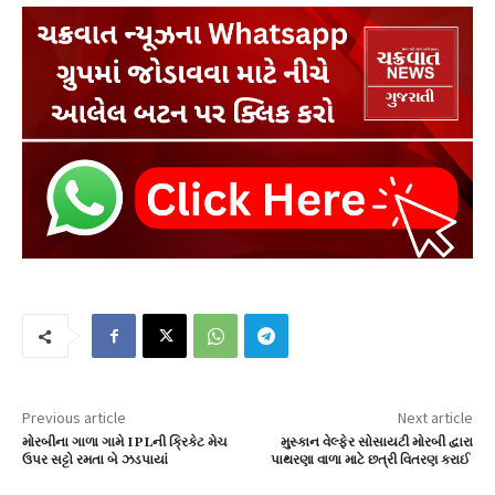
Previous article
Next article
મોરબીના ગાળા ગામે IPLની ક્રિકેટ મેચ
મુસ્કાન વેલ્ફેર સોસાયટી મોરબી દ્વારા
ઉપર સટ્ટો રમતા બે ઝડપાયાં
પાથરણા વાળા માટે છત્રી વિતરણ કરાઈ