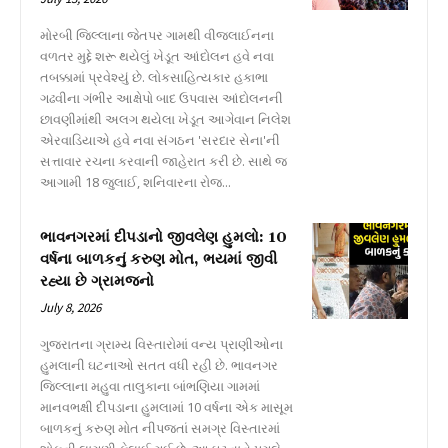
મોરબી જિલ્લાના જેતપર ગામથી વીજલાઈનના
વળતર મુદ્દે શરૂ થયેલું ખેડૂત આંદોલન હવે નવા
તબક્કામાં પ્રવેશ્યું છે. લોકસાહિત્યકાર હકાભા
ગઢવીના ગંભીર આક્ષેપો બાદ ઉપવાસ આંદોલનની
છાવણીમાંથી અલગ થયેલા ખેડૂત આગેવાન નિલેશ
એરવાડિયાએ હવે નવા સંગઠન 'સરદાર સેના'ની
સત્તાવાર રચના કરવાની જાહેરાત કરી છે. સાથે જ
આગામી 18 જુલાઈ, શનિવારના રોજ...
ભાવનગરમાં દીપડાનો જીવલેણ હુમલો: 10
વર્ષના બાળકનું કરુણ મોત, ભયમાં જીવી
રહ્યા છે ગ્રામજનો
July 8, 2026
ગુજરાતના ગ્રામ્ય વિસ્તારોમાં વન્ય પ્રાણીઓના
હુમલાની ઘટનાઓ સતત વધી રહી છે. ભાવનગર
જિલ્લાના મહુવા તાલુકાના બાંભણિયા ગામમાં
માનવભક્ષી દીપડાના હુમલામાં 10 વર્ષના એક માસૂમ
બાળકનું કરુણ મોત નીપજતાં સમગ્ર વિસ્તારમાં