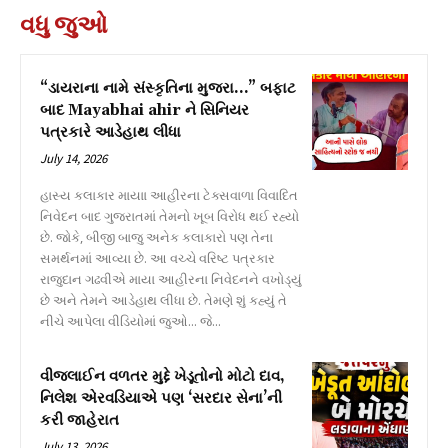
વધુ જુઓ
“ડાયરાના નામે સંસ્કૃતિના મુજરા…” બફાટ
બાદ Mayabhai ahir ને સિનિયર
પત્રકારે આડેહાથ લીધા
July 14, 2026
હાસ્ય કલાકાર માયાા આહીરના ટેક્સવાળા વિવાદિત
નિવેદન બાદ ગુજરાતમાં તેમનો ખૂબ વિરોધ થઈ રહ્યો
છે. જોકે, બીજી બાજુ અનેક કલાકારો પણ તેના
સમર્થનમાં આવ્યા છે. આ વચ્ચે વરિષ્ટ પત્રકાર
રાજુદાન ગઢવીએ માયા આહીરના નિવેદનને વખોડ્યું
છે અને તેમને આડેહાથ લીધા છે. તેમણે શું કહ્યું તે
નીચે આપેલા વીડિયોમાં જુઓ... જે...
વીજલાઈન વળતર મુદ્દે ખેડૂતોનો મોટો દાવ,
નિલેશ એરવડિયાએ પણ ‘સરદાર સેના’ની
કરી જાહેરાત
July 13, 2026