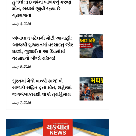
હુમલો: 10 વર્ષના બાળકનું કરુણ
મોત, ભયમાં જીવી રહ્યા છે
ગ્રામજનો
July 8, 2026
અંબાલાલ પટેલની મોટી આગાહી:
આજથી ગુજરાતમાં વરસાદનું જોર
ઘટશે, જુલાઈના આ દિવસોમાં
વરસાદનો બીજો રાઉન્ડ!
July 8, 2026
સુરતમાં મેઘો બન્યો કાળ! બે
બાળકો સહિત 4ના મોત, શહેરમાં
જળબંબાકારથી લોકો ત્રાહિમામ
July 7, 2026