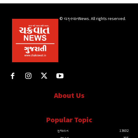
© ચક્રવાતNews. All rights reserved.
About Us
સત્ય માટે, સત્ય સાથે સતત..
Popular Topic
ગુજરાત
13602
ભારત
305