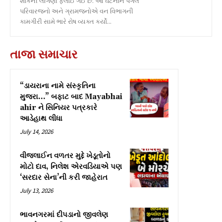
શોકની લાગણી ફેલાઈ ગઈ છે. આ ઘટનાને પગલે
પરિવારજનો અને ગ્રામજનોએ વન વિભાગની
કામગીરી સામે ભારે રોષ વ્યક્ત કર્યો...
તાજા સમાચાર
“ડાયરાના નામે સંસ્કૃતિના
મુજરા…” બફાટ બાદ Mayabhai
ahir ને સિનિયર પત્રકારે
આડેહાથ લીધા
July 14, 2026
વીજલાઈન વળતર મુદ્દે ખેડૂતોનો
મોટો દાવ, નિલેશ એરવડિયાએ પણ
‘સરદાર સેના’ની કરી જાહેરાત
July 13, 2026
ભાવનગરમાં દીપડાનો જીવલેણ