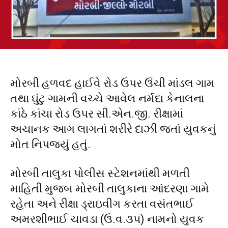
મોરબી હળવદ હાઈવે રોડ ઉપર ઉંચી માંડલ ગામ
તથા ઘુંટુ ગામની વચ્ચે આવેલ નર્મદા કેનાલના
કાંઠે કાંચા રોડ ઉપર સી.એન.જી. રીક્ષામાં
અચાનક આગ લાગતાં શરીરે દાઝી જતાં યુવકનું
મોત નિપજ્યું હતું.
મોરબી તાલુકા પોલીસ સ્ટેશનમાંથી મળતી
માહિતી મુજબ મોરબી તાલુકાના આંદરણા ગામે
રહેતા અને રીક્ષા ડ્રાઇવીંગ કરતા વસંતભાઈ
અમરશીભાઈ ચાવડા (ઉ.વ.૩૫) નામનો યુવક