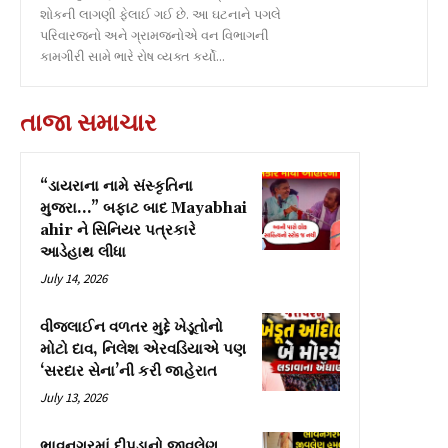
શોકની લાગણી ફેલાઈ ગઈ છે. આ ઘટનાને પગલે
પરિવારજનો અને ગ્રામજનોએ વન વિભાગની
કામગીરી સામે ભારે રોષ વ્યક્ત કર્યો...
તાજા સમાચાર
“ડાયરાના નામે સંસ્કૃતિના
મુજરા…” બફાટ બાદ Mayabhai
ahir ને સિનિયર પત્રકારે
આડેહાથ લીધા
July 14, 2026
વીજલાઈન વળતર મુદ્દે ખેડૂતોનો
મોટો દાવ, નિલેશ એરવડિયાએ પણ
‘સરદાર સેના’ની કરી જાહેરાત
July 13, 2026
ભાવનગરમાં દીપડાનો જીવલેણ