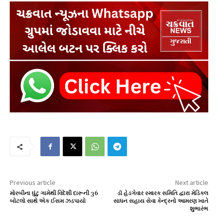
Previous article
Next article
મોરબીના ઘુંટુ ગામેથી વિદેશી દારૂની 36
ડૉ હેડગેવાર સ્મારક સમિતિ દ્વારા મેડિકલ
બોટલો સાથે એક ઈસમ ઝડપાયો
સાધન સહાય સેવા કેન્દ્રનો આમરણ ખાતે
શુભારંભ