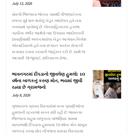
July 13, 2026
મોરબી જિલ્લાના જેતપર ગામથી વીજલાઈનના
વળતર મુદ્દે શરૂ થયેલું ખેડૂત આંદોલન હવે નવા
તબક્કામાં પ્રવેશ્યું છે. લોકસાહિત્યકાર હકાભા
ગઢવીના ગંભીર આક્ષેપો બાદ ઉપવાસ આંદોલનની
છાવણીમાંથી અલગ થયેલા ખેડૂત આગેવાન નિલેશ
એરવાડિયાએ હવે નવા સંગઠન 'સરદાર સેના'ની
સત્તાવાર રચના કરવાની જાહેરાત કરી છે. સાથે જ
આગામી 18 જુલાઈ, શનિવારના રોજ...
ભાવનગરમાં દીપડાનો જીવલેણ હુમલો: 10
વર્ષના બાળકનું કરુણ મોત, ભયમાં જીવી
રહ્યા છે ગ્રામજનો
July 8, 2026
ગુજરાતના ગ્રામ્ય વિસ્તારોમાં વન્ય પ્રાણીઓના
હુમલાની ઘટનાઓ સતત વધી રહી છે. ભાવનગર
જિલ્લાના મહુવા તાલુકાના બાંભણિયા ગામમાં
માનવભક્ષી દીપડાના હુમલામાં 10 વર્ષના એક માસૂમ
બાળકનું કરુણ મોત નીપજતાં સમગ્ર વિસ્તારમાં