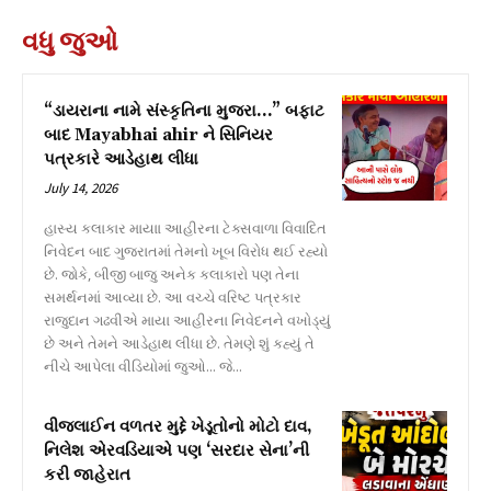
વધુ જુઓ
“ડાયરાના નામે સંસ્કૃતિના મુજરા…” બફાટ
બાદ Mayabhai ahir ને સિનિયર
પત્રકારે આડેહાથ લીધા
July 14, 2026
હાસ્ય કલાકાર માયાા આહીરના ટેક્સવાળા વિવાદિત
નિવેદન બાદ ગુજરાતમાં તેમનો ખૂબ વિરોધ થઈ રહ્યો
છે. જોકે, બીજી બાજુ અનેક કલાકારો પણ તેના
સમર્થનમાં આવ્યા છે. આ વચ્ચે વરિષ્ટ પત્રકાર
રાજુદાન ગઢવીએ માયા આહીરના નિવેદનને વખોડ્યું
છે અને તેમને આડેહાથ લીધા છે. તેમણે શું કહ્યું તે
નીચે આપેલા વીડિયોમાં જુઓ... જે...
વીજલાઈન વળતર મુદ્દે ખેડૂતોનો મોટો દાવ,
નિલેશ એરવડિયાએ પણ ‘સરદાર સેના’ની
કરી જાહેરાત