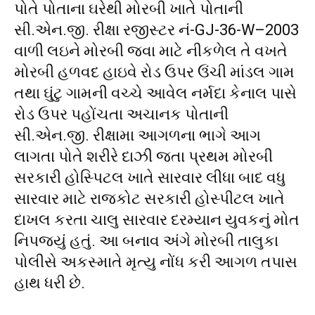
પોતે પોતાના ઘરેથી મોરબી ખાતે પોતાની
સી.એન.જી. રીક્ષા રજીસ્ટર નં-GJ-36-W–2003
વાળી લઇને મોરબી જવા માટે નીકળેલ તે વખતે
મોરબી હળવદ હાઇવે રોડ ઉપર ઉંચી માંડલ ગામ
તથા ઘુંટુ ગામની વચ્ચે આવેલ નર્મદા કેનાલ પાસે
રોડ ઉપર પહોંચતા અચાનક પોતાની
સી.એન.જી. રીક્ષામા આગળના ભાગે આગ
લાગતા પોતે શરીરે દાઝી જતા પ્રથમ મોરબી
સરકારી હોસ્પિટલ ખાતે સારવાર લીધા બાદ વધુ
સારવાર માટે રાજકોટ સરકારી હોસ્પીટલ ખાતે
દાખલ કરતા ચાલુ સારવાર દરમ્યાન યુવકનું મોત
નિપજ્યું હતું. આ બનાવ અંગે મોરબી તાલુકા
પોલીસે અકસ્માતે મૃત્યુ નોંધ કરી આગળ તપાસ
હાથ ધરી છે.