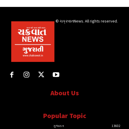
© ચક્રવાતNews. All rights reserved.
About Us
સત્ય માટે, સત્ય સાથે સતત..
Popular Topic
ગુજરાત
13602