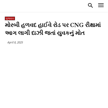
ગુજરાત
મોરબી હળવદ હાઈવે રોડ પર CNG રીક્ષામાં
આગ લાગી દાઝી જતાં યુવકનું મોત
April 8, 2025