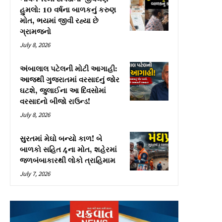
હુમલો: 10 વર્ષના બાળકનું કરુણ
મોત, ભયમાં જીવી રહ્યા છે
ગ્રામજનો
July 8, 2026
અંબાલાલ પટેલની મોટી આગાહી:
આજથી ગુજરાતમાં વરસાદનું જોર
ઘટશે, જુલાઈના આ દિવસોમાં
વરસાદનો બીજો રાઉન્ડ!
July 8, 2026
સુરતમાં મેઘો બન્યો કાળ! બે
બાળકો સહિત 4ના મોત, શહેરમાં
જળબંબાકારથી લોકો ત્રાહિમામ
July 7, 2026