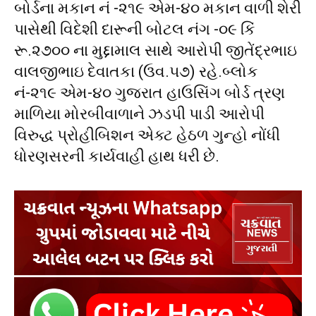
બોર્ડના મકાન નં -૨૧૯ એમ-૪૦ મકાન વાળી શેરી
પાસેથી વિદેશી દારૂની બોટલ નંગ -૦૯ કિં
રૂ.‌૨૭૦૦ ના મુદ્દામાલ સાથે આરોપી જીતેંદ્રભાઇ
વાલજીભાઇ દેવાતકા (ઉવ.૫૭) રહે.બ્લોક
નં-૨૧૯ એમ-૪૦ ગુજરાત હાઉસિંગ બોર્ડ ત્રણ
માળિયા મોરબીવાળાને ઝડપી પાડી આરોપી
વિરુદ્ધ પ્રોહીબિશન એક્ટ હેઠળ ગુન્હો નોંધી
ધોરણસરની કાર્યવાહી હાથ ધરી છે.