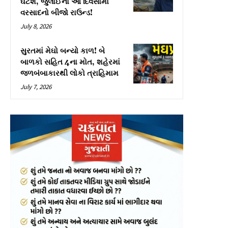
ઘટશે, જુલાઈના આ દિવસોમાં
વરસાદનો બીજો રાઉન્ડ!
July 8, 2026
સુરતમાં મેઘો બન્યો કાળ! બે
બાળકો સહિત 4ના મોત, શહેરમાં
જળબંબાકારથી લોકો ત્રાહિમામ
July 7, 2026