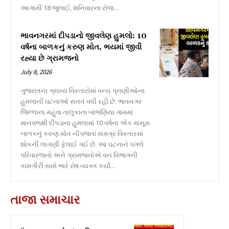
આગામી 18 જુલાઈ, શનિવારના રોજ...
ભાવનગરમાં દીપડાનો જીવલેણ હુમલો: 10
વર્ષના બાળકનું કરુણ મોત, ભયમાં જીવી
રહ્યા છે ગ્રામજનો
July 8, 2026
ગુજરાતના ગ્રામ્ય વિસ્તારોમાં વન્ય પ્રાણીઓના
હુમલાની ઘટનાઓ સતત વધી રહી છે. ભાવનગર
જિલ્લાના મહુવા તાલુકાના બાંભણિયા ગામમાં
માનવભક્ષી દીપડાના હુમલામાં 10 વર્ષના એક માસૂમ
બાળકનું કરુણ મોત નીપજતાં સમગ્ર વિસ્તારમાં
શોકની લાગણી ફેલાઈ ગઈ છે. આ ઘટનાને પગલે
પરિવારજનો અને ગ્રામજનોએ વન વિભાગની
કામગીરી સામે ભારે રોષ વ્યક્ત કર્યો...
તાજા સમાચાર