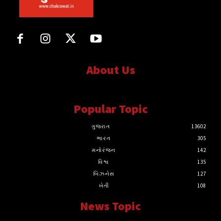
About Us
સત્ય માટે, સત્ય સાથે સતત..
Popular Topic
ગુજરાત
13602
ભારત
305
મનોરંજન
142
વિશ્વ
135
બિઝનેસ
127
ખેતી
108
News Topic