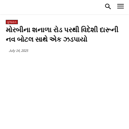
ગુજરાત
મોરબીના શનાળા રોડ પરથી વિદેશી દારૂની
નવ બોટલ સાથે એક ઝડપાયો
July 14, 2025