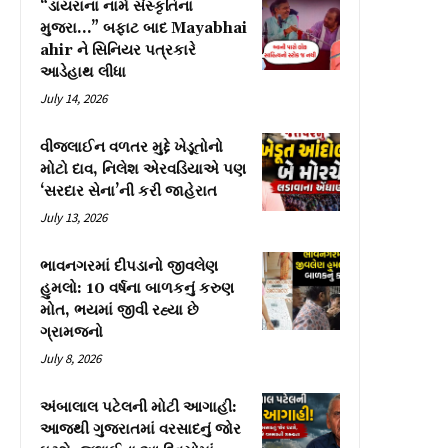
“ડાયરાના નામે સંસ્કૃતિના
મુજરા…” બફાટ બાદ Mayabhai
ahir ને સિનિયર પત્રકારે
આડેહાથ લીધા
July 14, 2026
વીજલાઈન વળતર મુદ્દે ખેડૂતોનો
મોટો દાવ, નિલેશ એરવડિયાએ પણ
‘સરદાર સેના’ની કરી જાહેરાત
July 13, 2026
ભાવનગરમાં દીપડાનો જીવલેણ
હુમલો: 10 વર્ષના બાળકનું કરુણ
મોત, ભયમાં જીવી રહ્યા છે
ગ્રામજનો
July 8, 2026
અંબાલાલ પટેલની મોટી આગાહી:
આજથી ગુજરાતમાં વરસાદનું જોર