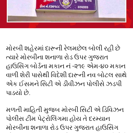
મોરબી શહેરમાં દારૂની રેલમછેલ બોલી રહી છે
ત્યારે મોરબીના શનાળા રોડ ઉપર ગુજરાત
હાઉસિંગ બોર્ડના મકાન નં -૨૧૯ એમ-૪૦ મકાન
વાળી શેરી પાસેથી વિદેશી દારૂની નવ બોટલ સાથે
એક ઈસમને સિટી એ ડીવીઝન પોલીસે ઝડપી
પાડયો છે.
મળતી માહિતી મુજબ મોરબી સિટી એ ડિવિઝન
પોલીસ ટીમ પેટ્રોલિંગમા હોય તે દરમ્યાન
મોરબીના શનાળા રોડ ઉપર ગુજરાત હાઉસિંગ