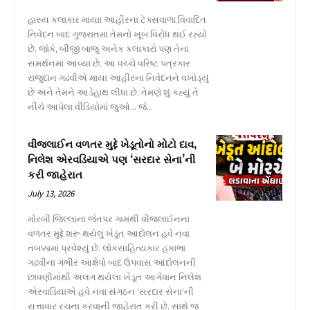
હાસ્ય કલાકાર માયાા આહીરના ટેક્સવાળા વિવાદિત
નિવેદન બાદ ગુજરાતમાં તેમનો ખૂબ વિરોધ થઈ રહ્યો
છે. જોકે, બીજી બાજુ અનેક કલાકારો પણ તેના
સમર્થનમાં આવ્યા છે. આ વચ્ચે વરિષ્ટ પત્રકાર
રાજુદાન ગઢવીએ માયા આહીરના નિવેદનને વખોડ્યું
છે અને તેમને આડેહાથ લીધા છે. તેમણે શું કહ્યું તે
નીચે આપેલા વીડિયોમાં જુઓ... જે...
વીજલાઈન વળતર મુદ્દે ખેડૂતોનો મોટો દાવ,
નિલેશ એરવડિયાએ પણ ‘સરદાર સેના’ની
કરી જાહેરાત
July 13, 2026
મોરબી જિલ્લાના જેતપર ગામથી વીજલાઈનના
વળતર મુદ્દે શરૂ થયેલું ખેડૂત આંદોલન હવે નવા
તબક્કામાં પ્રવેશ્યું છે. લોકસાહિત્યકાર હકાભા
ગઢવીના ગંભીર આક્ષેપો બાદ ઉપવાસ આંદોલનની
છાવણીમાંથી અલગ થયેલા ખેડૂત આગેવાન નિલેશ
એરવાડિયાએ હવે નવા સંગઠન 'સરદાર સેના'ની
સત્તાવાર રચના કરવાની જાહેરાત કરી છે. સાથે જ