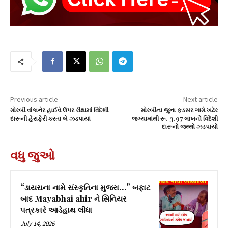
Previous article
Next article
મોરબી વાંકાનેર હાઈવે ઉપર રીક્ષામાં વિદેશી
મોરબીના જુના ફડસર ગામે ખંઢેર
દારૂની હેરાફેરી કરતા બે ઝડપાયાં
જગ્યામાંથી રૂ. 3.97 લાખનો વિદેશી
દારૂનો જથ્થો ઝડપાયો
વધુ જુઓ
“ડાયરાના નામે સંસ્કૃતિના મુજરા…” બફાટ
બાદ Mayabhai ahir ને સિનિયર
પત્રકારે આડેહાથ લીધા
July 14, 2026