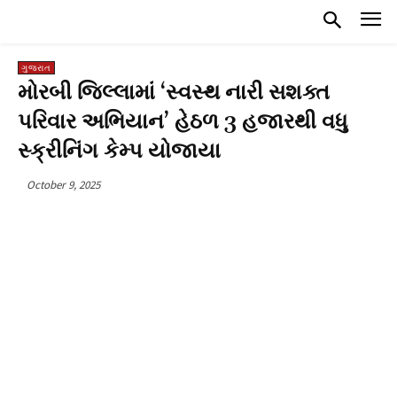
ગુજરાત
મોરબી જિલ્લામાં ‘સ્વસ્થ નારી સશક્ત
પરિવાર અભિયાન’ હેઠળ 3 હજારથી વધુ
સ્ક્રીનિંગ કેમ્પ યોજાયા
October 9, 2025