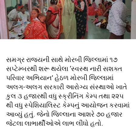
સમગ્ર રાજ્યની સાથે મોરબી જિલ્લામાં ૧૭
સપ્ટેમ્બરથી શરૂ થયેલા ‘સ્વસ્થ નારી સશક્ત
પરિવાર અભિયાન’ હેઠળ મોરબી જિલ્લામાં
અલગ-અલગ સરકારી આરોગ્ય સંસ્થાઓ ખાતે
કુલ ૩ હજારથી વધુ સ્ક્રીનિંગ કેમ્પ તથા ૨૨૫
થી વધુ સ્પેશિયાલિસ્ટ કેમ્પનું આયોજન કરવામાં
આવ્યું હતું. જેનો જિલ્લાના આશરે ૭૦ હજાર
જેટલા લાભાર્થીઓએ લાભ લીધો હતો.