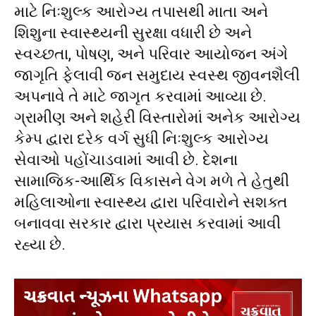
માટે નિઃશુલ્ક આરોગ્ય તપાસથી માતા અને
શિશુના સ્વાસ્થ્યની સુરક્ષા વધારી છે અને
સ્વચ્છતા, પોષણ, અને પરિવાર આયોજન અંગે
જાગૃતિ ફેલાવી જન સમુદાય સ્વસ્થ જીવનશૈલી
અપનાવે તે માટે જાગૃત કરવામાં આવ્યા છે.
ગ્રામીણ અને શહેરી વિસ્તારોમાં અનેક આરોગ્ય
કેમ્પ દ્વારા દરેક વર્ગ સુધી નિઃશુલ્ક આરોગ્ય
સેવાઓ પહોંચાડવામાં આવી છે. દેશના
સામાજિક-આર્થિક વિકાસને વેગ મળે તે હેતુથી
મહિલાઓના સ્વાસ્થ્ય દ્વારા પરિવારોને સશક્ત
બનાવવા સરકાર દ્વારા પ્રયાસ કરવામાં આવી
રહ્યા છે.