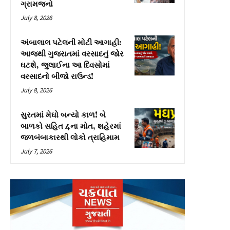
ગ્રામજનો
July 8, 2026
અંબાલાલ પટેલની મોટી આગાહી:
આજથી ગુજરાતમાં વરસાદનું જોર
ઘટશે, જુલાઈના આ દિવસોમાં
વરસાદનો બીજો રાઉન્ડ!
July 8, 2026
સુરતમાં મેઘો બન્યો કાળ! બે
બાળકો સહિત 4ના મોત, શહેરમાં
જળબંબાકારથી લોકો ત્રાહિમામ
July 7, 2026