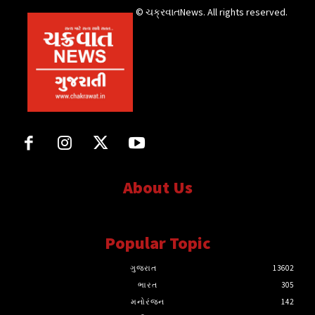
© ચક્રવાતNews. All rights reserved.
About Us
સત્ય માટે, સત્ય સાથે સતત..
Popular Topic
ગુજરાત
13602
ભારત
305
મનોરંજન
142