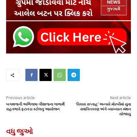
Previous article
Next article
બગથળાની અભિલાષા ગૌશાળાના લાભાર્થે
‘વિકાસ સપ્તાહ’ અન્વયે મોરબીમાં યુવા
રાહતભાવે ફટાકડા સ્ટોલનુ આયોજન
સશક્તિકરણ અંગે વ્યાખ્યાન મંથન
યોજાયુ
વધુ જુઓ