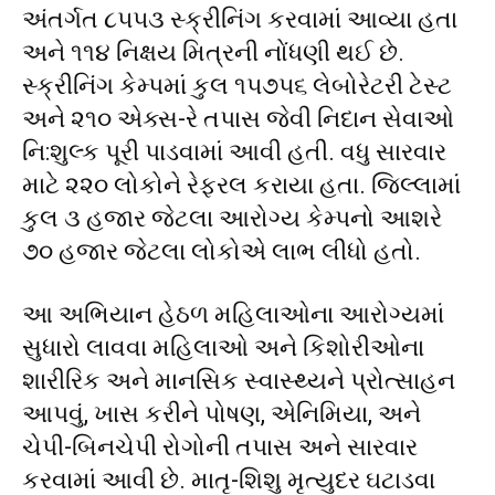
અંતર્ગત ૮૫૫૩ સ્ક્રીનિંગ કરવામાં આવ્યા હતા
અને ૧૧૪ નિક્ષય મિત્રની નોંધણી થઈ છે.
સ્ક્રીનિંગ કેમ્પમાં કુલ ૧૫૭૫૬ લેબોરેટરી ટેસ્ટ
અને ૨૧૦ એક્સ-રે તપાસ જેવી નિદાન સેવાઓ
નિ:શુલ્ક પૂરી પાડવામાં આવી હતી. વધુ સારવાર
માટે ૨૨૦ લોકોને રેફરલ કરાયા હતા. જિલ્લામાં
કુલ ૩ હજાર જેટલા આરોગ્ય કેમ્પનો આશરે
૭૦ હજાર જેટલા લોકોએ લાભ લીધો હતો.
આ અભિયાન હેઠળ મહિલાઓના આરોગ્યમાં
સુધારો લાવવા મહિલાઓ અને કિશોરીઓના
શારીરિક અને માનસિક સ્વાસ્થ્યને પ્રોત્સાહન
આપવું, ખાસ કરીને પોષણ, એનિમિયા, અને
ચેપી-બિનચેપી રોગોની તપાસ અને સારવાર
કરવામાં આવી છે. માતૃ-શિશુ મૃત્યુદર ઘટાડવા