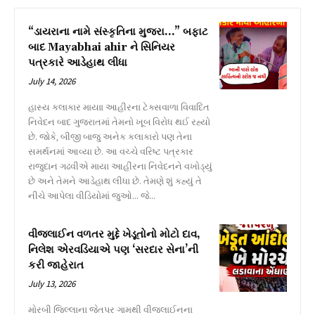
“ડાયરાના નામે સંસ્કૃતિના મુજરા…” બફાટ
બાદ Mayabhai ahir ને સિનિયર
પત્રકારે આડેહાથ લીધા
July 14, 2026
હાસ્ય કલાકાર માયાા આહીરના ટેક્સવાળા વિવાદિત
નિવેદન બાદ ગુજરાતમાં તેમનો ખૂબ વિરોધ થઈ રહ્યો
છે. જોકે, બીજી બાજુ અનેક કલાકારો પણ તેના
સમર્થનમાં આવ્યા છે. આ વચ્ચે વરિષ્ટ પત્રકાર
રાજુદાન ગઢવીએ માયા આહીરના નિવેદનને વખોડ્યું
છે અને તેમને આડેહાથ લીધા છે. તેમણે શું કહ્યું તે
નીચે આપેલા વીડિયોમાં જુઓ... જે...
વીજલાઈન વળતર મુદ્દે ખેડૂતોનો મોટો દાવ,
નિલેશ એરવડિયાએ પણ ‘સરદાર સેના’ની
કરી જાહેરાત
July 13, 2026
મોરબી જિલ્લાના જેતપર ગામથી વીજલાઈનના