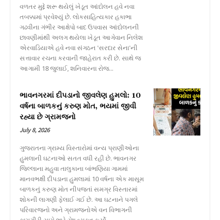
વળતર મુદ્દે શરૂ થયેલું ખેડૂત આંદોલન હવે નવા
તબક્કામાં પ્રવેશ્યું છે. લોકસાહિત્યકાર હકાભા
ગઢવીના ગંભીર આક્ષેપો બાદ ઉપવાસ આંદોલનની
છાવણીમાંથી અલગ થયેલા ખેડૂત આગેવાન નિલેશ
એરવાડિયાએ હવે નવા સંગઠન 'સરદાર સેના'ની
સત્તાવાર રચના કરવાની જાહેરાત કરી છે. સાથે જ
આગામી 18 જુલાઈ, શનિવારના રોજ...
ભાવનગરમાં દીપડાનો જીવલેણ હુમલો: 10
વર્ષના બાળકનું કરુણ મોત, ભયમાં જીવી
રહ્યા છે ગ્રામજનો
July 8, 2026
ગુજરાતના ગ્રામ્ય વિસ્તારોમાં વન્ય પ્રાણીઓના
હુમલાની ઘટનાઓ સતત વધી રહી છે. ભાવનગર
જિલ્લાના મહુવા તાલુકાના બાંભણિયા ગામમાં
માનવભક્ષી દીપડાના હુમલામાં 10 વર્ષના એક માસૂમ
બાળકનું કરુણ મોત નીપજતાં સમગ્ર વિસ્તારમાં
શોકની લાગણી ફેલાઈ ગઈ છે. આ ઘટનાને પગલે
પરિવારજનો અને ગ્રામજનોએ વન વિભાગની