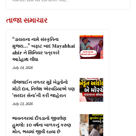
કામગીરી સામે ભારે રોષ વ્યક્ત કર્યો...
તાજા સમાચાર
“ડાયરાના નામે સંસ્કૃતિના
મુજરા…” બફાટ બાદ Mayabhai
ahir ને સિનિયર પત્રકારે
આડેહાથ લીધા
July 14, 2026
વીજલાઈન વળતર મુદ્દે ખેડૂતોનો
મોટો દાવ, નિલેશ એરવડિયાએ પણ
‘સરદાર સેના’ની કરી જાહેરાત
July 13, 2026
ભાવનગરમાં દીપડાનો જીવલેણ
હુમલો: 10 વર્ષના બાળકનું કરુણ
મોત, ભયમાં જીવી રહ્યા છે