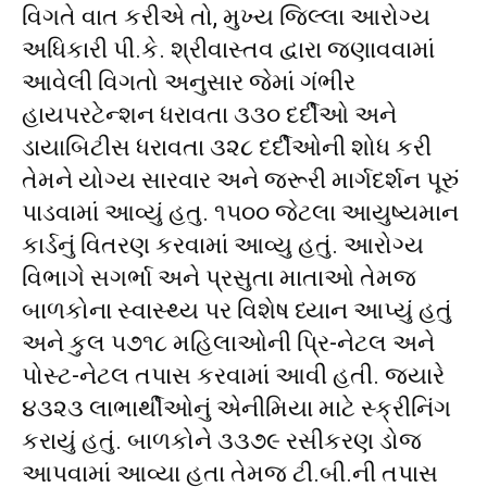
વિગતે વાત કરીએ તો, મુખ્ય જિલ્લા આરોગ્ય
અધિકારી પી.કે. શ્રીવાસ્તવ દ્વારા જણાવવામાં
આવેલી વિગતો અનુસાર જેમાં ગંભીર
હાયપરટેન્શન ધરાવતા ૩૩૦ દર્દીઓ અને
ડાયાબિટીસ ધરાવતા ૩૨૮ દર્દીઓની શોધ કરી
તેમને યોગ્ય સારવાર અને જરૂરી માર્ગદર્શન પૂરું
પાડવામાં આવ્યું હતુ. ૧૫૦૦ જેટલા આયુષ્યમાન
કાર્ડનું વિતરણ કરવામાં આવ્યુ હતું. આરોગ્ય
વિભાગે સગર્ભા અને પ્રસુતા માતાઓ તેમજ
બાળકોના સ્વાસ્થ્ય પર વિશેષ ધ્યાન આપ્યું હતું
અને કુલ ૫૭૧૮ મહિલાઓની પ્રિ-નેટલ અને
પોસ્ટ-નેટલ તપાસ કરવામાં આવી હતી. જ્યારે
૪૩૨૩ લાભાર્થીઓનું એનીમિયા માટે સ્ક્રીનિંગ
કરાયું હતું. બાળકોને ૩૩૭૯ રસીકરણ ડોજ
આપવામાં આવ્યા હતા તેમજ ટી.બી.ની તપાસ