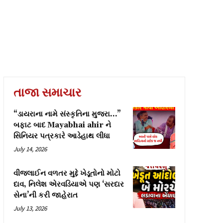
તાજા સમાચાર
“ડાયરાના નામે સંસ્કૃતિના મુજરા…”
બફાટ બાદ Mayabhai ahir ને
સિનિયર પત્રકારે આડેહાથ લીધા
July 14, 2026
વીજલાઈન વળતર મુદ્દે ખેડૂતોનો મોટો
દાવ, નિલેશ એરવડિયાએ પણ ‘સરદાર
સેના’ની કરી જાહેરાત
July 13, 2026