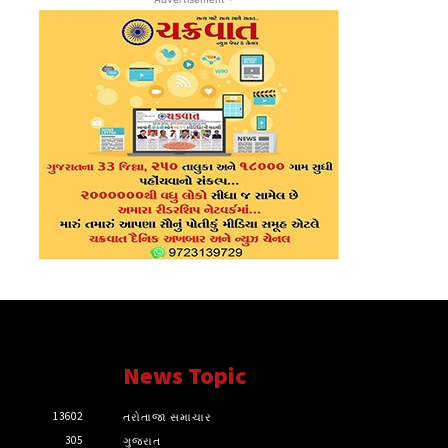
News Topic
13602
તરોતાજા સમાચાર
305
ગુજરાત