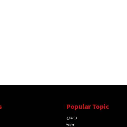
s
Popular Topic
્ય સાથે સતત..
ગુજરાત
ભારત