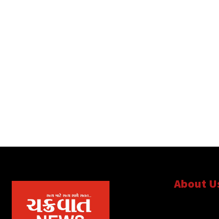
About U
સત્ય માટે, સત