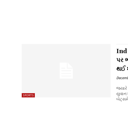
Ind
પર ભ
થઈ શ
Decemb
જ્યારે
યુવાન 
SPORTS
બેટ્સમે