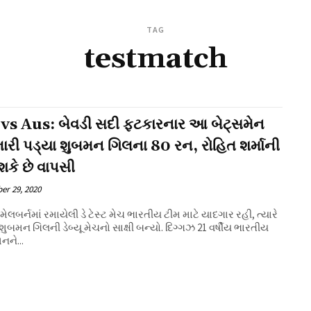
TAG
testmatch
 vs Aus: બેવડી સદી ફટકારનાર આ બેટ્સમેન
ારી પડ્યા શુબમન ગિલના 80 રન, રોહિત શર્માની
કે છે વાપસી
er 29, 2020
 મેલબર્નમાં રમાયેલી ડે ટેસ્ટ મેચ ભારતીય ટીમ માટે યાદગાર રહી, ત્યારે
શુબમન ગિલની ડેબ્યૂ મેચનો સાક્ષી બન્યો. દિગ્ગઝ 21 વર્ષીય ભારતીય
નને...