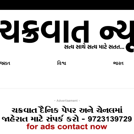
ુજરાત
વિશ્વ
ભારત
- Advertisement -