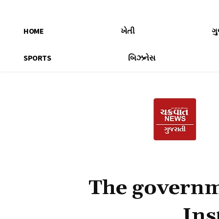
HOME
ખેતી
ગ
SPORTS
બિઝનેસ
The governm
Ins