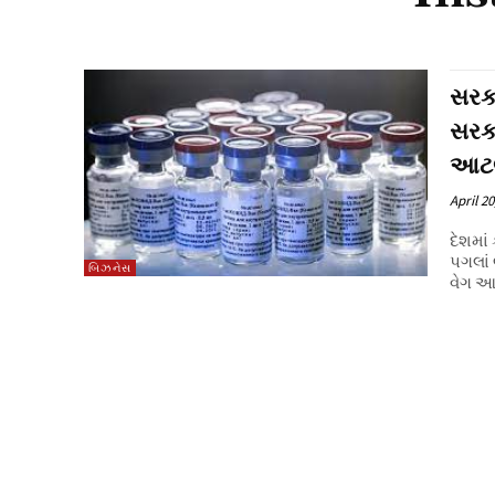
સરકા
સરકા
આટલ
April 20
દેશમાં
પગલાં 
બિઝનેસ
વેગ આપ