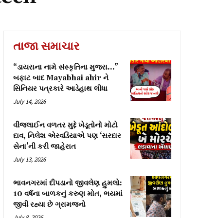
તાજા સમાચાર
“ડાયરાના નામે સંસ્કૃતિના મુજરા…”
બફાટ બાદ Mayabhai ahir ને
સિનિયર પત્રકારે આડેહાથ લીધા
July 14, 2026
વીજલાઈન વળતર મુદ્દે ખેડૂતોનો મોટો
દાવ, નિલેશ એરવડિયાએ પણ ‘સરદાર
સેના’ની કરી જાહેરાત
July 13, 2026
ભાવનગરમાં દીપડાનો જીવલેણ હુમલો:
10 વર્ષના બાળકનું કરુણ મોત, ભયમાં
જીવી રહ્યા છે ગ્રામજનો
July 8, 2026