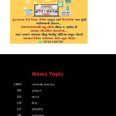
News Topic
13602
તરોતાજા સમાચાર
305
ગુજરાત
142
ભારત
135
વિશ્વ
127
SPORTS
108
મનોરંજન