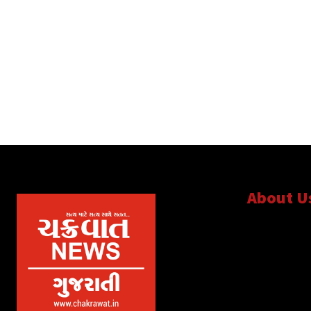
About U
સત્ય માટે, સત