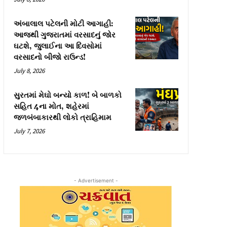
અંબાલાલ પટેલની મોટી આગાહી:
આજથી ગુજરાતમાં વરસાદનું જોર
ઘટશે, જુલાઈના આ દિવસોમાં
વરસાદનો બીજો રાઉન્ડ!
July 8, 2026
સુરતમાં મેઘો બન્યો કાળ! બે બાળકો
સહિત 4ના મોત, શહેરમાં
જળબંબાકારથી લોકો ત્રાહિમામ
July 7, 2026
- Advertisement -