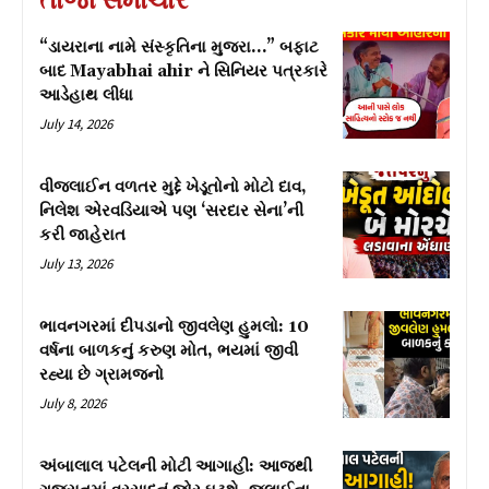
“ડાયરાના નામે સંસ્કૃતિના મુજરા…” બફાટ
બાદ Mayabhai ahir ને સિનિયર પત્રકારે
આડેહાથ લીધા
July 14, 2026
વીજલાઈન વળતર મુદ્દે ખેડૂતોનો મોટો દાવ,
નિલેશ એરવડિયાએ પણ ‘સરદાર સેના’ની
કરી જાહેરાત
July 13, 2026
ભાવનગરમાં દીપડાનો જીવલેણ હુમલો: 10
વર્ષના બાળકનું કરુણ મોત, ભયમાં જીવી
રહ્યા છે ગ્રામજનો
July 8, 2026
અંબાલાલ પટેલની મોટી આગાહી: આજથી