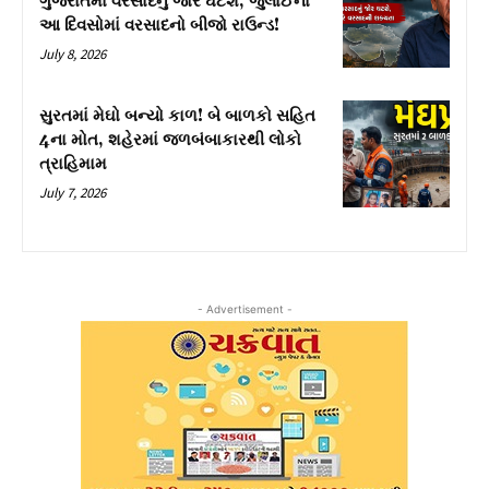
ગુજરાતમાં વરસાદનું જોર ઘટશે, જુલાઈના
આ દિવસોમાં વરસાદનો બીજો રાઉન્ડ!
July 8, 2026
સુરતમાં મેઘો બન્યો કાળ! બે બાળકો સહિત
4ના મોત, શહેરમાં જળબંબાકારથી લોકો
ત્રાહિમામ
July 7, 2026
- Advertisement -