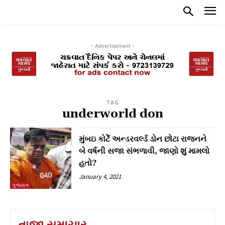
- Advertisement -
TAG
underworld don
મુંબઇ કોર્ટે અન્ડરવર્લ્ડ ડોન છોટા રાજનને
બે વર્ષની સજા સંભળાવી, જાણો શું મામલો
હતો?
January 4, 2021
ગુજરાત
તાજા સમાચાર