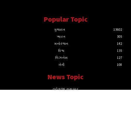
સત્ય માટે, સત્ય સાથે સતત..
Popular Topic
ગુજરાત
13602
ભારત
305
મનોરંજન
142
વિશ્વ
135
બિઝનેસ
127
ખેતી
108
News Topic
તરોતાજા સમાચાર
ગુજરાત
ભારત
વિશ્વ
SPORTS
મનોરંજન
ખેતી