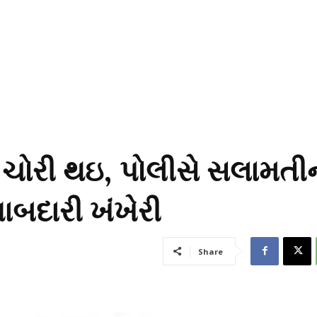
 ચોરી થઇ, પોલીસે સલામતી
બદારી ખંખેરી
Share