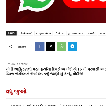
TAGS
chakravat
corporation
follow
government
morbi
poli
Share
Previous article
ગાંધી આફ્રિકાથી પરત ફર્યાના દિવસે જ મોદીએ 16 મી પ્રવાસી ભ
દિવસ સંમેલનને સંબોધન કર્યું જાણો શું કહ્યું મોદીએ
વધુ જુઓ