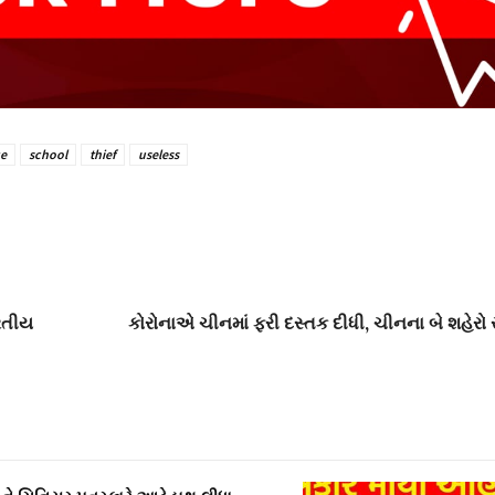
ce
school
thief
useless
ારતીય
કોરોનાએ ચીનમાં ફરી દસ્તક દીધી, ચીનના બે શહેરો સ