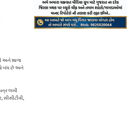
તી અને શાળા
 બંધ છે અને
પત્ર લખી
ર, સીસીટીવી,