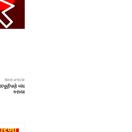
Next article
ંપૂર્ણપણે બંધ
કરાયા