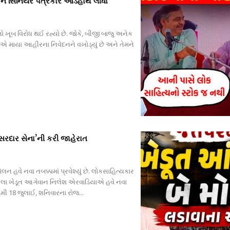
ને સિનિયર પત્રકારે આડેહાથ લીધા
ો ખૂબ વિરોધ થઈ રહ્યો છે. જોકે, બીજી બાજુ અનેક
વીએ માયા આહીરના નિવેદનને વખોડ્યું છે અને તેમને
સરદાર સેના’ની કરી જાહેરાત
 હવે નવા તબક્કામાં પ્રવેશ્યું છે. લોકસાહિત્યકાર
ેલા ખેડૂત આગેવાન નિલેશ એરવાડિયાએ હવે નવા
મી 18 જુલાઈ, શનિવારના રોજ...