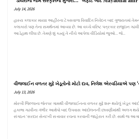
“ડાયરાના નામે સંસ્કૃતિના મુજરા…” બફાટ બાદ Mayabhai ahir 
July 14, 2026
હાસ્ય કલાકાર માયાા આહીરના ટેક્સવાળા વિવાદિત નિવેદન બાદ ગુજરાતમાં તેમન
કલાકારો પણ તેના સમર્થનમાં આવ્યા છે. આ વચ્ચે વરિષ્ટ પત્રકાર રાજુદાન ગઢ
આડેહાથ લીધા છે. તેમણે શું કહ્યું તે નીચે આપેલા વીડિયોમાં જુઓ... જે...
વીજલાઈન વળતર મુદ્દે ખેડૂતોનો મોટો દાવ, નિલેશ એરવડિયાએ પણ ‘
July 13, 2026
મોરબી જિલ્લાના જેતપર ગામથી વીજલાઈનના વળતર મુદ્દે શરૂ થયેલું ખેડૂત આંદોલન
હકાભા ગઢવીના ગંભીર આક્ષેપો બાદ ઉપવાસ આંદોલનની છાવણીમાંથી અલગ થય
સંગઠન 'સરદાર સેના'ની સત્તાવાર રચના કરવાની જાહેરાત કરી છે. સાથે જ આગા