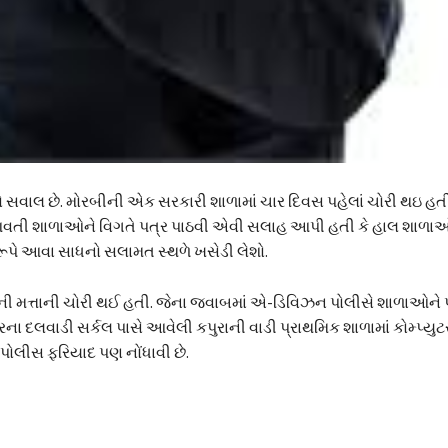
મોટો સવાલ છે. મોરબીની એક સરકારી શાળામાં ચાર દિવસ પહેલાં ચોરી થઇ હ
ં આવતી શાળાઓને વિગતે પત્ર પાઠવી એવી સલાહ આપી હતી કે હાલ શાળાઓ
ગરૂપે આવા સાધનો સલામત સ્થળે ખસેડી લેશો.
રની મત્તાની ચોરી થઈ હતી. જેના જવાબમાં એ-ડિવિઝન પોલીસે શાળાઓને 
ા દલવાડી સર્કલ પાસે આવેલી કપુરાની વાડી પ્રાથમિક શાળામાં કોમ્પ્યુટ
ોલીસ ફરિયાદ પણ નોંધાવી છે.