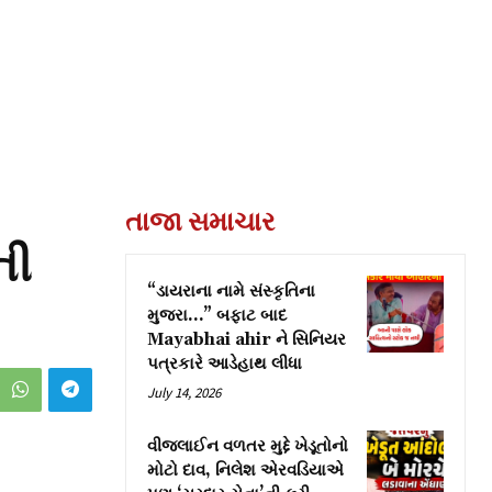
તાજા સમાચાર
ની
“ડાયરાના નામે સંસ્કૃતિના
મુજરા…” બફાટ બાદ
Mayabhai ahir ને સિનિયર
પત્રકારે આડેહાથ લીધા
July 14, 2026
વીજલાઈન વળતર મુદ્દે ખેડૂતોનો
મોટો દાવ, નિલેશ એરવડિયાએ