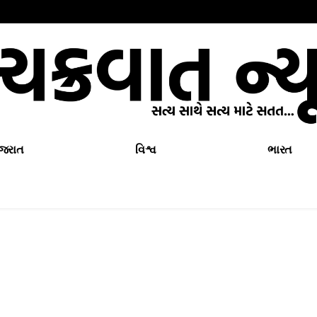
ુજરાત
વિશ્વ
ભારત