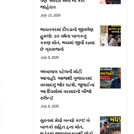
પણ ‘સરદાર સેના’ની કરી
જાહેરાત
July 13, 2026
ભાવનગરમાં દીપડાનો જીવલેણ
હુમલો: 10 વર્ષના બાળકનું
કરુણ મોત, ભયમાં જીવી રહ્યા
છે ગ્રામજનો
July 8, 2026
અંબાલાલ પટેલની મોટી
આગાહી: આજથી ગુજરાતમાં
વરસાદનું જોર ઘટશે, જુલાઈના
આ દિવસોમાં વરસાદનો બીજો
રાઉન્ડ!
July 8, 2026
સુરતમાં મેઘો બન્યો કાળ! બે
બાળકો સહિત 4ના મોત,
શહેરમાં જળબંબાકારથી લોકો