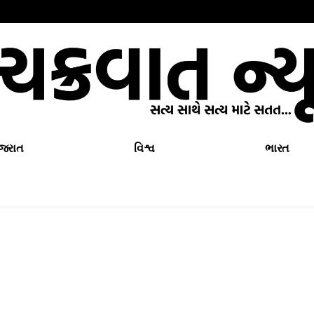
ુજરાત
વિશ્વ
ભારત