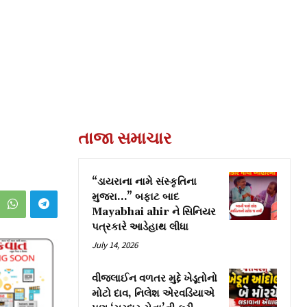
તાજા સમાચાર
“ડાયરાના નામે સંસ્કૃતિના
મુજરા…” બફાટ બાદ
Mayabhai ahir ને સિનિયર
પત્રકારે આડેહાથ લીધા
July 14, 2026
વીજલાઈન વળતર મુદ્દે ખેડૂતોનો
મોટો દાવ, નિલેશ એરવડિયાએ