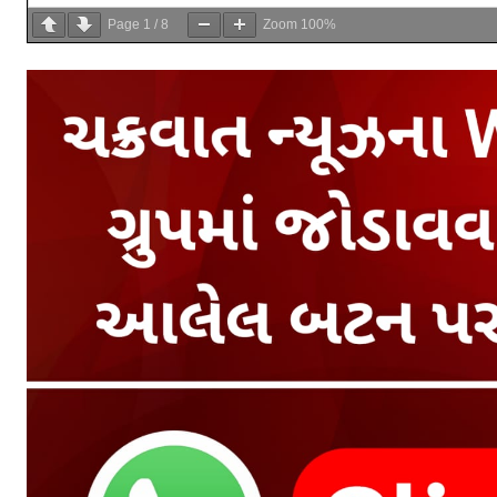
Page
1
/
8
Zoom
100%