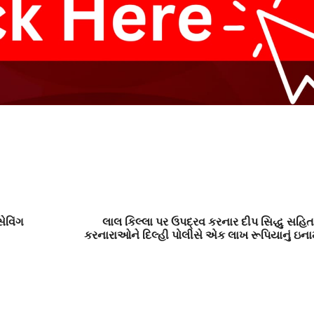
ેવિંગ
લાલ કિલ્લા પર ઉપદ્રવ કરનાર દીપ સિદ્ધુ સહ
કરનારાઓને દિલ્હી પોલીસે એક લાખ રૂપિયાનું ઇનામ 