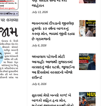
પણ ‘સરદાર સેના’ની કરી
જાહેરાત
July 13, 2026
ભાવનગરમાં દીપડાનો જીવલેણ
હુમલો: 10 વર્ષના બાળકનું
કરુણ મોત, ભયમાં જીવી રહ્યા
છે ગ્રામજનો
July 8, 2026
અંબાલાલ પટેલની મોટી
આગાહી: આજથી ગુજરાતમાં
વરસાદનું જોર ઘટશે, જુલાઈના
આ દિવસોમાં વરસાદનો બીજો
રાઉન્ડ!
July 8, 2026
સુરતમાં મેઘો બન્યો કાળ! બે
બાળકો સહિત 4ના મોત,
શહેરમાં જળબંબાકારથી લોકો