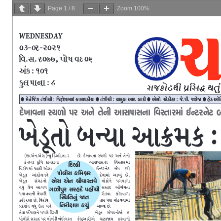
Page
1
/
8
Zoom
100%