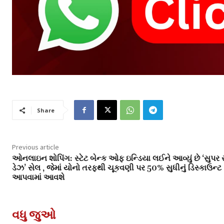
Share
Previous article
ઓનલાઇન શોપિંગ: સ્ટેટ બેન્ક ઓફ ઇન્ડિયા લઈને આવ્યું છે ‘સુપર સ
ડેઝ’ સેલ , જેમાં યોનો તરફથી ચૂકવણી પર 50% સુધીનું ડિસ્કાઉન્ટ
આપવામાં આવશે
વધુ જુઓ