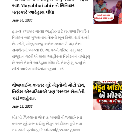
બાદ Mayabhai ahir ને સિનિયર
પત્રકારે આડેહાથ લીધા
July 14, 2026
હાસ્ય કલાકાર માયાા આહીરના ટેક્સવાળા વિવાદિત
નિવેદન બાદ ગુજરાતમાં તેમનો ખૂબ વિરોધ થઈ રહ્યો
છે. જોકે, બીજી બાજુ અનેક કલાકારો પણ તેના
સમર્થનમાં આવ્યા છે. આ વચ્ચે વરિષ્ટ પત્રકાર
રાજુદાન ગઢવીએ માયા આહીરના નિવેદનને વખોડ્યું
છે અને તેમને આડેહાથ લીધા છે. તેમણે શું કહ્યું તે
નીચે આપેલા વીડિયોમાં જુઓ... જે...
વીજલાઈન વળતર મુદ્દે ખેડૂતોનો મોટો દાવ,
નિલેશ એરવડિયાએ પણ ‘સરદાર સેના’ની
કરી જાહેરાત
July 13, 2026
મોરબી જિલ્લાના જેતપર ગામથી વીજલાઈનના
વળતર મુદ્દે શરૂ થયેલું ખેડૂત આંદોલન હવે નવા
તબક્કામાં પ્રવેશ્યું છે. લોકસાહિત્યકાર હકાભા