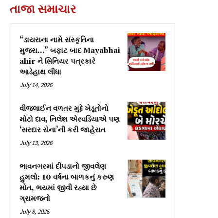
તાજા સમાચાર
“ડાયરાના નામે સંસ્કૃતિના
મુજરા…” બફાટ બાદ Mayabhai
ahir ને સિનિયર પત્રકારે
આડેહાથ લીધા
July 14, 2026
વીજલાઈન વળતર મુદ્દે ખેડૂતોનો
મોટો દાવ, નિલેશ એરવડિયાએ પણ
‘સરદાર સેના’ની કરી જાહેરાત
July 13, 2026
ભાવનગરમાં દીપડાનો જીવલેણ
હુમલો: 10 વર્ષના બાળકનું કરુણ
મોત, ભયમાં જીવી રહ્યા છે
ગ્રામજનો
July 8, 2026