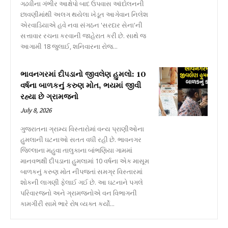
ગઢવીના ગંભીર આક્ષેપો બાદ ઉપવાસ આંદોલનની
છાવણીમાંથી અલગ થયેલા ખેડૂત આગેવાન નિલેશ
એરવાડિયાએ હવે નવા સંગઠન 'સરદાર સેના'ની
સત્તાવાર રચના કરવાની જાહેરાત કરી છે. સાથે જ
આગામી 18 જુલાઈ, શનિવારના રોજ...
ભાવનગરમાં દીપડાનો જીવલેણ હુમલો: 10
વર્ષના બાળકનું કરુણ મોત, ભયમાં જીવી
રહ્યા છે ગ્રામજનો
July 8, 2026
ગુજરાતના ગ્રામ્ય વિસ્તારોમાં વન્ય પ્રાણીઓના
હુમલાની ઘટનાઓ સતત વધી રહી છે. ભાવનગર
જિલ્લાના મહુવા તાલુકાના બાંભણિયા ગામમાં
માનવભક્ષી દીપડાના હુમલામાં 10 વર્ષના એક માસૂમ
બાળકનું કરુણ મોત નીપજતાં સમગ્ર વિસ્તારમાં
શોકની લાગણી ફેલાઈ ગઈ છે. આ ઘટનાને પગલે
પરિવારજનો અને ગ્રામજનોએ વન વિભાગની
કામગીરી સામે ભારે રોષ વ્યક્ત કર્યો...