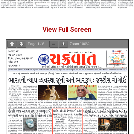
View Full Screen
Page
1
/
8
Zoom
100%