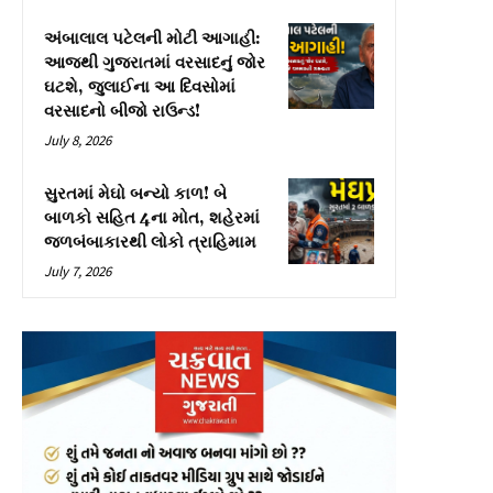
અંબાલાલ પટેલની મોટી આગાહી:
આજથી ગુજરાતમાં વરસાદનું જોર
ઘટશે, જુલાઈના આ દિવસોમાં
વરસાદનો બીજો રાઉન્ડ!
July 8, 2026
સુરતમાં મેઘો બન્યો કાળ! બે
બાળકો સહિત 4ના મોત, શહેરમાં
જળબંબાકારથી લોકો ત્રાહિમામ
July 7, 2026