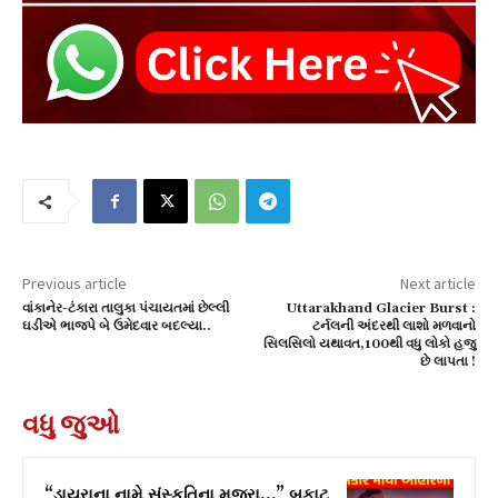
Previous article
Next article
વાંકાનેર-ટંકારા તાલુકા પંચાયતમાં છેલ્લી
Uttarakhand Glacier Burst :
ઘડીએ ભાજપે બે ઉમેદવાર બદલ્યા..
ટર્નલની અંદરથી લાશો મળવાનો
સિલસિલો યથાવત,100થી વધુ લોકો હજુ
છે લાપતા !
વધુ જુઓ
“ડાયરાના નામે સંસ્કૃતિના મુજરા…” બફાટ