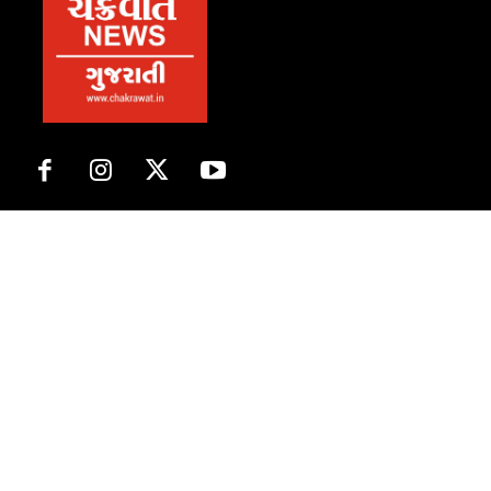
About Us
સત્ય માટે, સત્ય સાથે સતત..
Popular Topic
ગુજરાત
13602
ભારત
305
મનોરંજન
142
વિશ્વ
135
બિઝનેસ
127