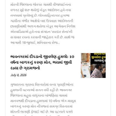
મોરબી જિલ્લાના જેતપર ગામથી વીજલાઈનના
વળતર મુદ્દે શરૂ થયેલું ખેડૂત આંદોલન હવે નવા
તબક્કામાં પ્રવેશ્યું છે. લોકસાહિત્યકાર હકાભા
ગઢવીના ગંભીર આક્ષેપો બાદ ઉપવાસ આંદોલનની
છાવણીમાંથી અલગ થયેલા ખેડૂત આગેવાન નિલેશ
એરવાડિયાએ હવે નવા સંગઠન 'સરદાર સેના'ની
સત્તાવાર રચના કરવાની જાહેરાત કરી છે. સાથે જ
આગામી 18 જુલાઈ, શનિવારના રોજ...
ભાવનગરમાં દીપડાનો જીવલેણ હુમલો: 10
વર્ષના બાળકનું કરુણ મોત, ભયમાં જીવી
રહ્યા છે ગ્રામજનો
July 8, 2026
ગુજરાતના ગ્રામ્ય વિસ્તારોમાં વન્ય પ્રાણીઓના
હુમલાની ઘટનાઓ સતત વધી રહી છે. ભાવનગર
જિલ્લાના મહુવા તાલુકાના બાંભણિયા ગામમાં
માનવભક્ષી દીપડાના હુમલામાં 10 વર્ષના એક માસૂમ
બાળકનું કરુણ મોત નીપજતાં સમગ્ર વિસ્તારમાં
શોકની લાગણી ફેલાઈ ગઈ છે. આ ઘટનાને પગલે