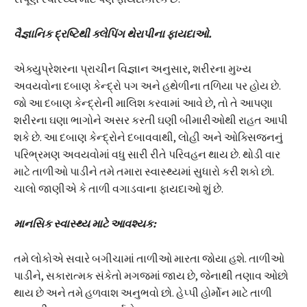
વૈજ્ઞાનિક દ્રષ્ટિથી ક્લેપિંગ થેરાપીના ફાયદાઓ.
એક્યુપ્રેશરના પ્રાચીન વિજ્ઞાન અનુસાર, શરીરના મુખ્ય
અવયવોના દબાણ કેન્દ્રો પગ અને હથેળીના તળિયા પર હોય છે.
જો આ દબાણ કેન્દ્રોની માલિશ કરવામાં આવે છે, તો તે આપણા
શરીરના ઘણા ભાગોને અસર કરતી ઘણી બીમારીઓથી રાહત આપી
શકે છે. આ દબાણ કેન્દ્રોને દબાવવાથી, લોહી અને ઓક્સિજનનું
પરિભ્રમણ અવયવોમાં વધુ સારી રીતે પરિવહન થાય છે. થોડી વાર
માટે તાળીઓ પાડીને તમે તમારા સ્વાસ્થ્યમાં સુધારો કરી શકો છો.
ચાલો જાણીએ કે તાળી વગાડવાના ફાયદાઓ શું છે.
માનસિક સ્વાસ્થ્ય માટે આવશ્યક:
તમે લોકોએ સવારે બગીચામાં તાળીઓ મારતા જોયા હશે. તાળીઓ
પાડીને, સકારાત્મક સંકેતો મગજમાં જાય છે, જેનાથી તણાવ ઓછો
થાય છે અને તમે હળવાશ અનુભવો છો. હેપ્પી હોર્મોન માટે તાળી