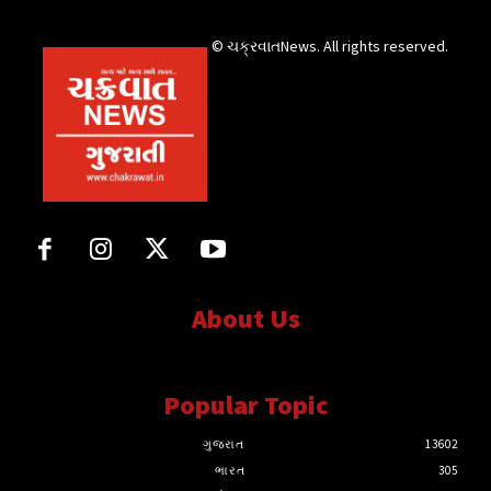
© ચક્રવાતNews. All rights reserved.
About Us
સત્ય માટે, સત્ય સાથે સતત..
Popular Topic
ગુજરાત
13602
ભારત
305