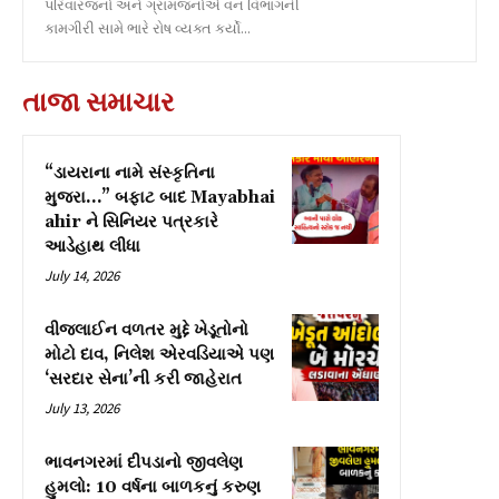
પરિવારજનો અને ગ્રામજનોએ વન વિભાગની
કામગીરી સામે ભારે રોષ વ્યક્ત કર્યો...
તાજા સમાચાર
“ડાયરાના નામે સંસ્કૃતિના
મુજરા…” બફાટ બાદ Mayabhai
ahir ને સિનિયર પત્રકારે
આડેહાથ લીધા
July 14, 2026
વીજલાઈન વળતર મુદ્દે ખેડૂતોનો
મોટો દાવ, નિલેશ એરવડિયાએ પણ
‘સરદાર સેના’ની કરી જાહેરાત
July 13, 2026
ભાવનગરમાં દીપડાનો જીવલેણ
હુમલો: 10 વર્ષના બાળકનું કરુણ