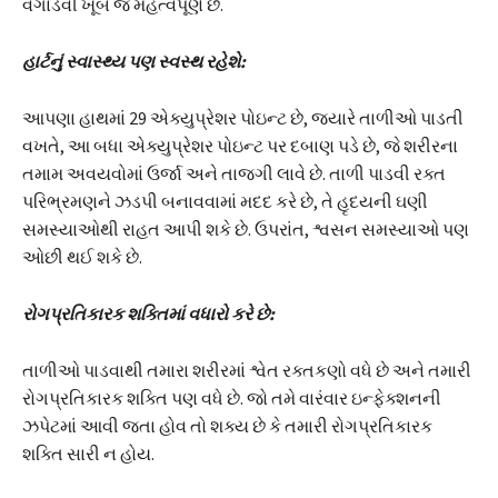
વગાડવી ખૂબ જ મહત્વપૂર્ણ છે.
હાર્ટનું સ્વાસ્થ્ય પણ સ્વસ્થ રહેશે:
આપણા હાથમાં 29 એક્યુપ્રેશર પોઇન્ટ છે, જ્યારે તાળીઓ પાડતી
વખતે, આ બધા એક્યુપ્રેશર પોઇન્ટ પર દબાણ પડે છે, જે શરીરના
તમામ અવયવોમાં ઉર્જા અને તાજગી લાવે છે. તાળી પાડવી રક્ત
પરિભ્રમણને ઝડપી બનાવવામાં મદદ કરે છે, તે હૃદયની ઘણી
સમસ્યાઓથી રાહત આપી શકે છે. ઉપરાંત, શ્વસન સમસ્યાઓ પણ
ઓછી થઈ શકે છે.
રોગપ્રતિકારક શક્તિમાં વધારો કરે છે:
તાળીઓ પાડવાથી તમારા શરીરમાં શ્વેત રક્તકણો વધે છે અને તમારી
રોગપ્રતિકારક શક્તિ પણ વધે છે. જો તમે વારંવાર ઇન્ફેક્શનની
ઝપેટમાં આવી જતા હોવ તો શક્ય છે કે તમારી રોગપ્રતિકારક
શક્તિ સારી ન હોય.