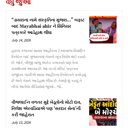
વધુ જુઓ
“ડાયરાના નામે સંસ્કૃતિના મુજરા…” બફાટ
બાદ Mayabhai ahir ને સિનિયર
પત્રકારે આડેહાથ લીધા
July 14, 2026
હાસ્ય કલાકાર માયાા આહીરના ટેક્સવાળા વિવાદિત
નિવેદન બાદ ગુજરાતમાં તેમનો ખૂબ વિરોધ થઈ રહ્યો
છે. જોકે, બીજી બાજુ અનેક કલાકારો પણ તેના
સમર્થનમાં આવ્યા છે. આ વચ્ચે વરિષ્ટ પત્રકાર
રાજુદાન ગઢવીએ માયા આહીરના નિવેદનને વખોડ્યું
છે અને તેમને આડેહાથ લીધા છે. તેમણે શું કહ્યું તે
નીચે આપેલા વીડિયોમાં જુઓ... જે...
વીજલાઈન વળતર મુદ્દે ખેડૂતોનો મોટો દાવ,
નિલેશ એરવડિયાએ પણ ‘સરદાર સેના’ની
કરી જાહેરાત
July 13, 2026