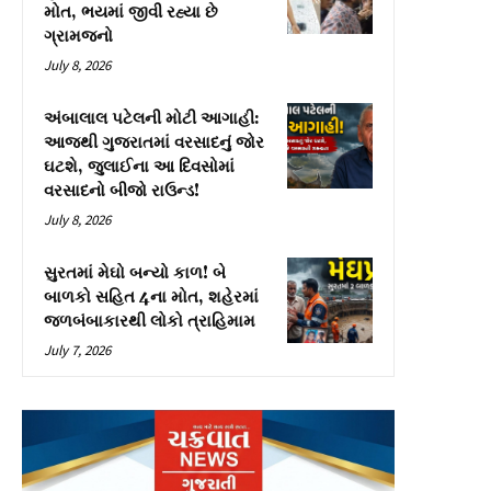
મોત, ભયમાં જીવી રહ્યા છે
ગ્રામજનો
July 8, 2026
અંબાલાલ પટેલની મોટી આગાહી:
આજથી ગુજરાતમાં વરસાદનું જોર
ઘટશે, જુલાઈના આ દિવસોમાં
વરસાદનો બીજો રાઉન્ડ!
July 8, 2026
સુરતમાં મેઘો બન્યો કાળ! બે
બાળકો સહિત 4ના મોત, શહેરમાં
જળબંબાકારથી લોકો ત્રાહિમામ
July 7, 2026