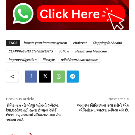
TAGS
boosts your immune system
chakrvat
Clapping for health
CLAPPING HEALTH BENEFITS
follow
Health and Medicine
improve digestion
lifestyle
relief from heart disease
Previous article
Next article
કોવિડ -19 ની બીજી લહેરની ઝપેટમાં
અનુપમા સિરિયલના કલાકારોને એક
દેશ,દરરોજ તૂટી રહ્યા છે જુના રેકોર્ડ;
એપિસોડના આટલા રૂપિયા મળે છે.
છેલ્લા 24 કલાકમાં ચોંકવનારા નવા કેસ
આવ્યા સામે.