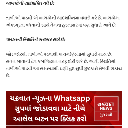
બાળકોની યાદશક્તિ વધે છે:
તાળીઓ પાડવી એ બાળકોની યાદશક્તિમાં વધારો કરે છે. બાળકોમાં
એકાગ્રતા વધવાની સાથે તેમના હસ્તાક્ષરમાં પણ સુધારો આવે છે.
પાચનની સ્થિતિને બરાબર રાખે છે:
જોર જોરથી તાળીઓ પડવાથી પાચનક્રિયામાં સુધારો થાય છે.
સતત ખાવાની ટેવ કબજિયાત તરફ દોરી શકે છે. આવી સ્થિતિમાં
તાળીઓ પાડવી આ સમસ્યાથી ઘણી હદ સુધી છુટકારો મેળવી શકાય
છે.