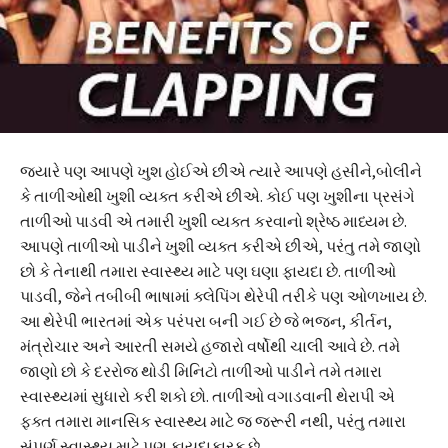
જ્યારે પણ આપણે ખુશ હોઈએ છીએ ત્યારે આપણે હસીને,બોલીને
કે તાળીઓથી ખુશી વ્યક્ત કરીએ છીએ. કોઈ પણ ખુશીના પ્રસંગે
તાળીઓ પાડવી એ તમારી ખુશી વ્યક્ત કરવાનો શ્રેષ્ઠ માધ્યમ છે.
આપણે તાળીઓ પાડીને ખુશી વ્યક્ત કરીએ છીએ, પરંતુ તમે જાણો
છો કે તેનાથી તમારા સ્વાસ્થ્ય માટે પણ ઘણા ફાયદા છે. તાળીઓ
પાડવી, જેને તબીબી ભાષામાં ક્લેપિંગ થેરેપી તરીકે પણ ઓળખાય છે.
આ થેરેપી ભારતમાં એક પરંપરા બની ગઈ છે જે ભજન, કીર્તન,
મંત્રોચાર અને આરતી સમયે હજારો વર્ષોથી ચાલી આવે છે. તમે
જાણો છો કે દરરોજ થોડી મિનિટો તાળીઓ પાડીને તમે તમારા
સ્વાસ્થ્યમાં સુધારો કરી શકો છો. તાળીઓ વગાડવાની થેરાપી એ
ફક્ત તમારા માનસિક સ્વાસ્થ્ય માટે જ જરૂરી નથી, પરંતુ તમારા
સંપૂર્ણ સ્વાસ્થ્ય માટે પણ ફાયદાકારક છે.