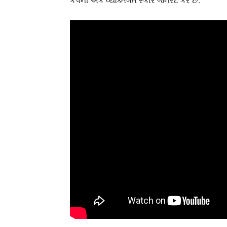
કંપની એક વ્યક્તિગત સ્કોર જનરેટ કરે છે.