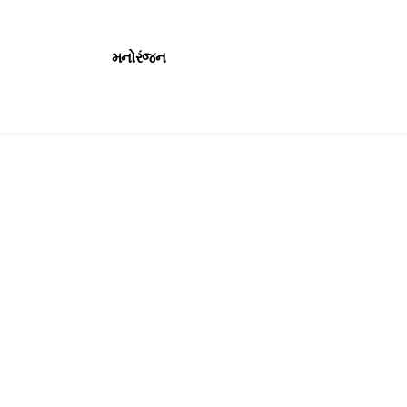
મનોરંજન