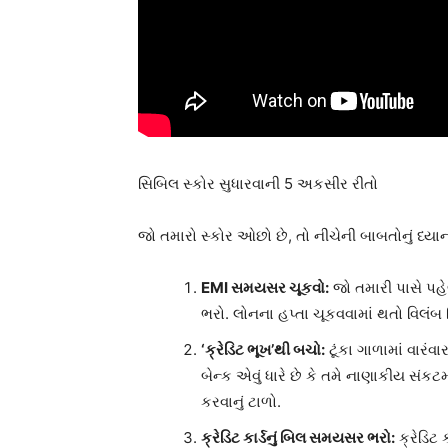
સિબિલ સ્કોર સુધારવાની 5 અકસીર રીતો
જો તમારો સ્કોર ઓછો છે, તો નીચેની બાબતોનું ધ્યા
EMI સમયસર ચૂકવો:
જો તમારી પાસે પહ
ભરો. લોનના હપ્તા ચૂકવવામાં થતો વિલંબ 
‘ક્રેડિટ ભૂખ’થી બચો:
ટૂંકા ગાળામાં વારંવ
બેન્ક એવું ધારે છે કે તમે નાણાકીય સંક
કરવાનું ટાળો.
ક્રેડિટ કાર્ડનું બિલ સમયસર ભરો:
ક્રેડિટ