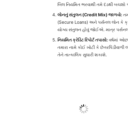
બિલ નિયમિત ભરવાથી તમે દંડથી બચશો અન
લોનનું સંતુલન (Credit Mix) જાળવો:
તમા
(Secure Loans) અને પર્સનલ લોન કે ક્રે
યોગ્ય સંતુલન હોવું જોઈએ. માત્ર પર્સનલ
નિયમિત ક્રેડિટ રિપોર્ટ તપાસો:
વર્ષમાં ઓછ
તમારા નામે કોઈ ખોટી કે છેતરપિંડીવાળી
તેને તાત્કાલિક સુધારી શકાશે.