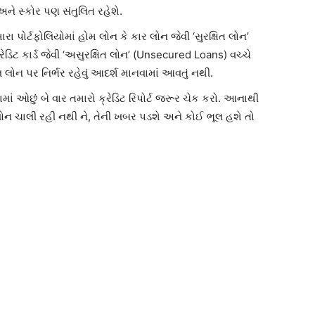
ે સ્કોર પણ સંતુલિત રહેશે.
રા પોર્ટફોલિયોમાં હોમ લોન કે કાર લોન જેવી ‘સુરક્ષિત લોન’
ડિટ કાર્ડ જેવી ‘અસુરક્ષિત લોન’ (Unsecured Loans) વચ્ચે
 લોન પર નિર્ભર રહેવું આદર્શ માનવામાં આવતું નથી.
ામાં ઓછું બે વાર તમારો ક્રેડિટ રિપોર્ટ જરૂર ચેક કરો. આનાથી
 લોન ચાલી રહી નથી ને, તેની ખબર પડશે અને કોઈ ભૂલ હશે તો