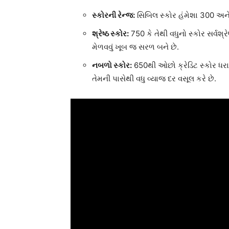
સ્કોરની રેન્જ:
સિબિલ સ્કોર હંમેશા 300 અને
શ્રેષ્ઠ સ્કોર:
750 કે તેથી વધુનો સ્કોર સર્વશ્ર
મેળવવું ખૂબ જ સરળ બને છે.
નબળો સ્કોર:
650થી ઓછો ક્રેડિટ સ્કોર ધરાવત
તેમની પાસેથી વધુ વ્યાજ દર વસૂલ કરે છે.