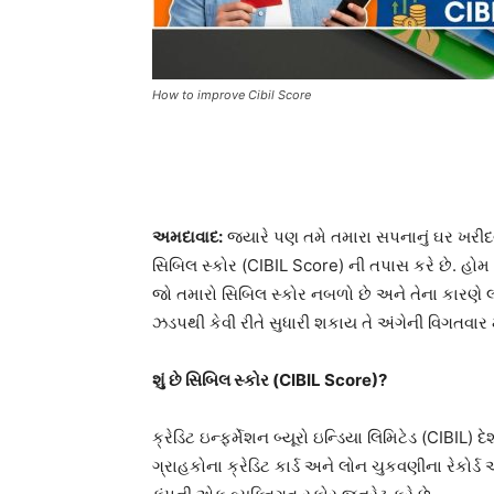
How to improve Cibil Score
અમદાવાદ:
જ્યારે પણ તમે તમારા સપનાનું ઘર ખરીદવા
સિબિલ સ્કોર (CIBIL Score) ની તપાસ કરે છે. હોમ લ
જો તમારો સિબિલ સ્કોર નબળો છે અને તેના કારણે લ
ઝડપથી કેવી રીતે સુધારી શકાય તે અંગેની વિગતવા
શું છે સિબિલ સ્કોર (CIBIL Score)?
ક્રેડિટ ઇન્ફર્મેશન બ્યૂરો ઇન્ડિયા લિમિટેડ (CIBIL) દ
ગ્રાહકોના ક્રેડિટ કાર્ડ અને લોન ચુકવણીના રેકોર્ડ