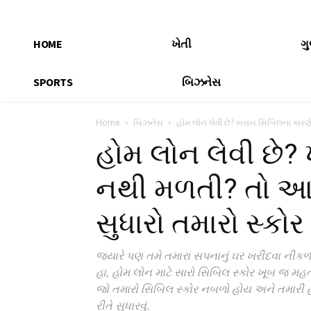
HOME
ખેતી
ગ
SPORTS
બિઝનેસ
Home
બિઝનેસ
હોમ લોન લેવી છે? ખરાબ સિબિલના કારણ
હોમ લોન લેવી છે?
નથી મળતી? તો આ 
સુધારો તમારો સ્કોર
જ્યારે પણ તમે તમારા સપનાનું ઘર ખરીદવા નીકળો છ
હા, હોમ લોન માટે સારો સિબિલ સ્કોર ખૂબ જ મ
જો તમારો સિબિલ સ્કોર નબળો હોય અને તમારી હ
રીતે સુધારવું.