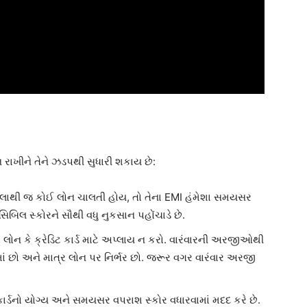
ન રાખીને તેને ઝડપથી સુધારી શકાય છે:
ેલાથી જ કોઈ લોન ચાલતી હોય, તો તેના EMI હંમેશા સમયસર
સિબિલ સ્કોરને સૌથી વધુ નુકસાન પહોંચાડે છે.
ાર લોન કે ક્રેડિટ કાર્ડ માટે અપ્લાય ન કરો. વારંવારની અરજીઓથી
ટમાં છો અને માત્ર લોન પર નિર્ભર છો. જરૂર વગર વારંવાર અરજી
 કાર્ડનો યોગ્ય અને સમયસર વપરાશ સ્કોર વધારવામાં મદદ કરે છે.