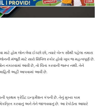
 માટે હોમ લોન લેવા ઈચ્છો છો, ત્યારે બેન્ક સૌથી પહેલા તમારા
ોનની મંજૂરી માટે સારો સિબિલ સ્કોર હોવો ખૂબ જ મહત્વપૂર્ણ છે.
ોન નકારવામાં આવી છે, તો ચિંતા કરવાની જરૂર નથી. તેને
ર માહિતી અહીં આપવામાં આવી છે.
ેશની પ્રથમ ક્રેડિટ ઇન્ફર્મેશન કંપની છે. તેનું મુખ્ય કામ
 એકત્રિત કરવાનું અને તેને જાળવવાનું છે. આ રેકોર્ડના આધારે