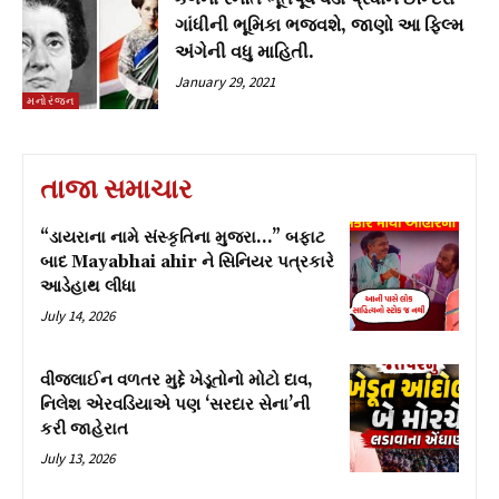
ગાંધીની ભૂમિકા ભજવશે, જાણો આ ફિલ્મ
અંગેની વધુ માહિતી.
January 29, 2021
મનોરંજન
તાજા સમાચાર
“ડાયરાના નામે સંસ્કૃતિના મુજરા…” બફાટ
બાદ Mayabhai ahir ને સિનિયર પત્રકારે
આડેહાથ લીધા
July 14, 2026
વીજલાઈન વળતર મુદ્દે ખેડૂતોનો મોટો દાવ,
નિલેશ એરવડિયાએ પણ ‘સરદાર સેના’ની
કરી જાહેરાત
July 13, 2026