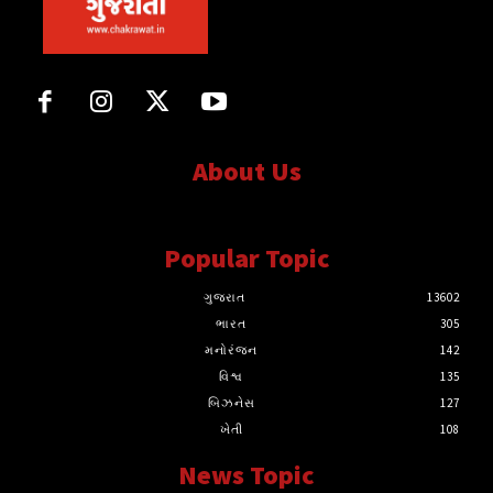
About Us
સત્ય માટે, સત્ય સાથે સતત..
Popular Topic
ગુજરાત
13602
ભારત
305
મનોરંજન
142
વિશ્વ
135
બિઝનેસ
127
ખેતી
108
News Topic