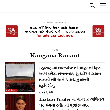
- Advertisement -
TAG
Kangana Ranaut
મહારાષ્ટ્રમાં લોકડાઉનની આહટથી ફિલ્મ
ઇન્ડસ્ટ્રીમાં ખળભળાટ, શું થશે? સલમાન
ખાનની રાધે અને અક્ષય કુમારની
સૂર્યવંશીનું.
મનોરંજન
April 3, 2021
Thalaivi Trailer માં શાનદાર અભિનય
માટે કંગના રનૌતની પ્રશંસા થઇ,