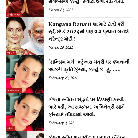
સેલેબ્સએ કહ્યું- રુંવાટા ઉભા થઇ ગયા.
March 23, 2021
મનોરંજન
Kangana Ranaut શા માટે દાવો કરી
રહી છે કે 2024માં પણ વડા પ્રધાન બનશે
નરેન્દ્ર મોદી !
March 10, 2021
ભારત
‘ડાન્સિંગ ગર્લ’ કહેનારા મંત્રી પર કંગનાની
આકરી પ્રતિક્રિયા, કહ્યું કે- હું…….
February 20, 2021
મનોરંજન
કંગના રનૌતને ખેડુતો પર ટિપ્પણી કરવી
ભારે પડી, આ રાજ્યમાં અભિનેત્રી સામે
ફરિયાદ નોંધવામાં આવી.
February 9, 2021
ખેતી
કંગના રનૌત ભૂતપૂર્વ વડા પ્રધાન ઈન્દિરા