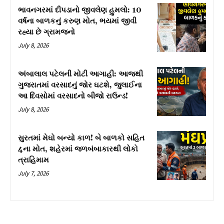
ભાવનગરમાં દીપડાનો જીવલેણ હુમલો: 10
વર્ષના બાળકનું કરુણ મોત, ભયમાં જીવી
રહ્યા છે ગ્રામજનો
July 8, 2026
અંબાલાલ પટેલની મોટી આગાહી: આજથી
ગુજરાતમાં વરસાદનું જોર ઘટશે, જુલાઈના
આ દિવસોમાં વરસાદનો બીજો રાઉન્ડ!
July 8, 2026
સુરતમાં મેઘો બન્યો કાળ! બે બાળકો સહિત
4ના મોત, શહેરમાં જળબંબાકારથી લોકો
ત્રાહિમામ
July 7, 2026