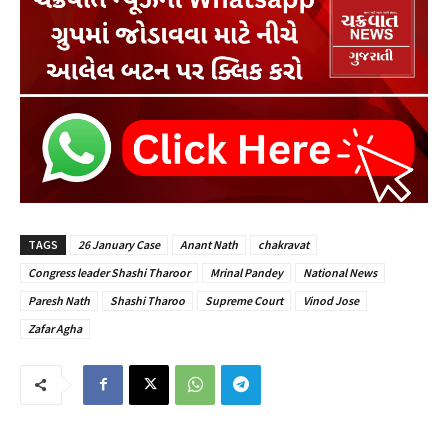
TAGS
26 January Case
Anant Nath
chakravat
Congress leader Shashi Tharoor
Mrinal Pandey
National News
Paresh Nath
Shashi Tharoo
Supreme Court
Vinod Jose
Zafar Agha