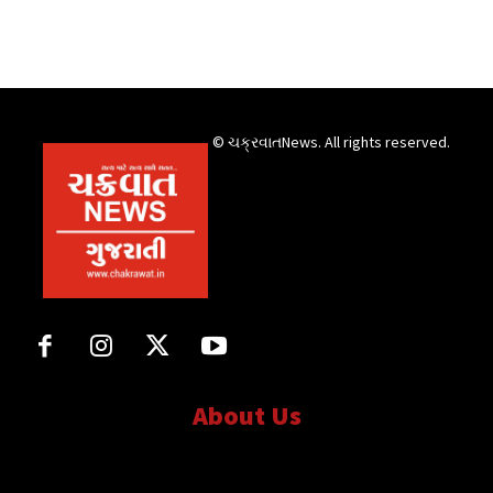
© ચક્રવાતNews. All rights reserved.
About Us
સત્ય માટે, સત્ય સાથે સતત..