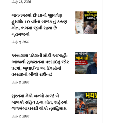
July 13, 2026
ભાવનગરમાં દીપડાનો જીવલેણ
હુમલો: 10 વર્ષના બાળકનું કરુણ
મોત, ભયમાં જીવી રહ્યા છે
ગ્રામજનો
July 8, 2026
અંબાલાલ પટેલની મોટી આગાહી:
આજથી ગુજરાતમાં વરસાદનું જોર
ઘટશે, જુલાઈના આ દિવસોમાં
વરસાદનો બીજો રાઉન્ડ!
July 8, 2026
સુરતમાં મેઘો બન્યો કાળ! બે
બાળકો સહિત 4ના મોત, શહેરમાં
જળબંબાકારથી લોકો ત્રાહિમામ
July 7, 2026