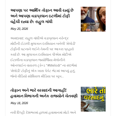
આપણા પર આર્થિક તોફાન આવી રહ્યું છે
અને આપણા વડાપ્રધાન ઇટલીમાં ટોફી
વહેંચી રહ્યા છે: રાહુલ ગાંધી
May 20, 2026
અમદાવાદ: રાહુલ ગાંધીએ વડાપ્રધાન નરેન્દ્ર
મોદીની ઈટાલી મુલાકાત દરમિયાન બનેલી 'મેલોડી'
ટોફીની ઘટનાને લઈને તેમની પર આકરા પ્રહારો
કર્યા છે. આ મુલાકાત દરમિયાન પીએમ મોદીએ
ઈટાલીના વડાપ્રધાન જ્યોર્જિયા મેલોનીને
ઓનલાઈન વાયરલ ટ્રેન્ડ "#Melodi" ના સંદર્ભમાં
'મેલોડી' ટોફીનું એક ખાસ પેકેટ ભેટમાં આપ્યું હતું,
જેનો વીડિયો સોશિયલ મીડિયા પર ખૂબ...
તોફાન અને ભારે વરસાદની આગાહી!
હવામાન વિભાગની અનેક રાજ્યોને ચેતવણી
May 18, 2026
નવી દિલ્હી: દેશભરમાં હાલમાં હવામાનમાં મોટો અને