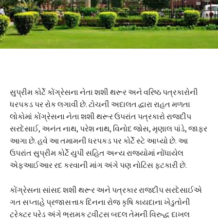
સુપ્રીમ કોર્ટે કોંગ્રેસના નેતા શશી થરૂર અને વરિષ્ઠ પત્રકારોની
ધરપકડ પર રોક લગાવી છે. ટોચની અદાલત દ્વારા રાહત મળતા
લોકોમાં કોંગ્રેસના નેતા શશી થરૂર ઉપરાંત પત્રકારો રાજદીપ
સરદેસાઈ, અનંત નાથ, પરેશ નાથ, વિનોદ જોસ, મૃણાલ પાંડે, જાફર
આગા છે. હવે આ તમામની ધરપકડ પર કોર્ટે સ્ટે આપ્યો છે. આ
ઉપરાંત સુપ્રીમ કોર્ટે યુપી સહિત અન્ય રાજ્યોમાં નોંધાયેલ
એફઆઈઆર રદ કરવાની માંગ અંગે પણ નોટિસ ફટકારી છે.
કોંગ્રેસના સાંસદ શશી થરૂર અને પત્રકાર રાજદીપ સરદેસાઈએ
ગત સપ્તાહે પ્રજાસત્તાક દિનના રોજ કૃષિ કાયદાના ખેડુતોની
ટ્રેક્ટર પરેડ અંગે ભ્રામક ટ્વીટ્સ બદલ તેમની વિરુદ્ધ દાખલ