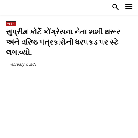
ભારત
સુપ્રીમ કોર્ટે કોંગ્રેસના નેતા શશી થરૂર
અને વરિષ્ઠ પત્રકારોની ધરપકડ પર સ્ટે
લગાવ્યો.
February 9, 2021