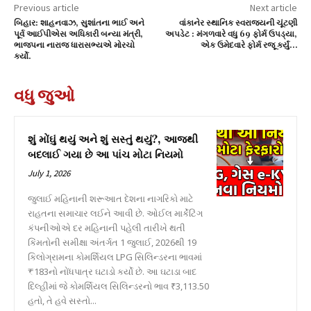
Previous article
Next article
બિહાર: શાહનવાઝ, સુશાંતના ભાઈ અને
વાંકાનેર સ્થાનિક સ્વરાજ્યની ચૂંટણી
પૂર્વ આઈપીએસ અધિકારી બન્યા મંત્રી,
અપડેટ : મંગળવારે વધુ 69 ફોર્મ ઉપડ્યા,
ભાજપના નારાજ ધારાસભ્યએ મોરચો
એક ઉમેદવારે ફોર્મ રજૂ કર્યું…
કર્યો.
વધુ જુઓ
શું મોંઘું થયું અને શું સસ્તું થયું?, આજથી
બદલાઈ ગયા છે આ પાંચ મોટા નિયમો
July 1, 2026
જુલાઈ મહિનાની શરૂઆત દેશના નાગરિકો માટે
રાહતના સમાચાર લઈને આવી છે. ઓઈલ માર્કેટિંગ
કંપનીઓએ દર મહિનાની પહેલી તારીખે થતી
કિંમતોની સમીક્ષા અંતર્ગત 1 જુલાઈ, 2026થી 19
કિલોગ્રામના કોમર્શિયલ LPG સિલિન્ડરના ભાવમાં
₹183નો નોંધપાત્ર ઘટાડો કર્યો છે. આ ઘટાડા બાદ
દિલ્હીમાં જે કોમર્શિયલ સિલિન્ડરનો ભાવ ₹3,113.50
હતો, તે હવે સસ્તો...