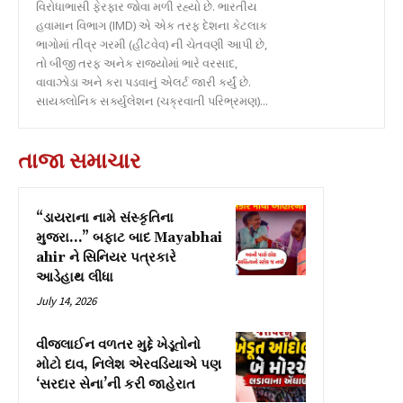
વિરોધાભાસી ફેરફાર જોવા મળી રહ્યો છે. ભારતીય
હવામાન વિભાગ (IMD) એ એક તરફ દેશના કેટલાક
ભાગોમાં તીવ્ર ગરમી (હીટવેવ) ની ચેતવણી આપી છે,
તો બીજી તરફ અનેક રાજ્યોમાં ભારે વરસાદ,
વાવાઝોડા અને કરા પડવાનું એલર્ટ જારી કર્યું છે.
સાયક્લોનિક સર્ક્યુલેશન (ચક્રવાતી પરિભ્રમણ)...
તાજા સમાચાર
“ડાયરાના નામે સંસ્કૃતિના
મુજરા…” બફાટ બાદ Mayabhai
ahir ને સિનિયર પત્રકારે
આડેહાથ લીધા
July 14, 2026
વીજલાઈન વળતર મુદ્દે ખેડૂતોનો
મોટો દાવ, નિલેશ એરવડિયાએ પણ
‘સરદાર સેના’ની કરી જાહેરાત