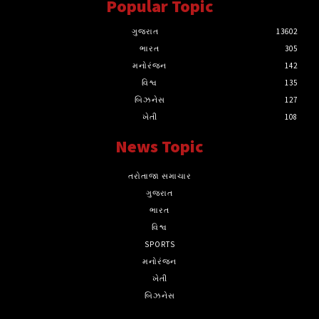
Popular Topic
ગુજરાત
13602
ભારત
305
મનોરંજન
142
વિશ્વ
135
બિઝનેસ
127
ખેતી
108
News Topic
તરોતાજા સમાચાર
ગુજરાત
ભારત
વિશ્વ
SPORTS
મનોરંજન
ખેતી
બિઝનેસ