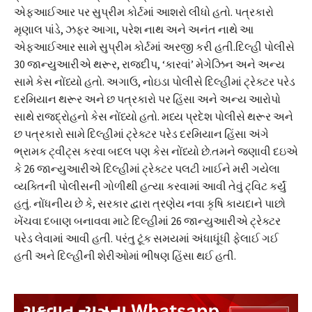
એફઆઈઆર પર સુપ્રીમ કોર્ટમાં આશરો લીધો હતો. પત્રકારો
મૃણાલ પાંડે, ઝફર આગા, પરેશ નાથ અને અનંત નાથે આ
એફઆઈઆર સામે સુપ્રીમ કોર્ટમાં અરજી કરી હતી.દિલ્હી પોલીસે
30 જાન્યુઆરીએ થરૂર, રાજદીપ, ‘કારવાં’ મેગેઝિન અને અન્ય
સામે કેસ નોંધ્યો હતો. અગાઉ, નોઇડા પોલીસે દિલ્હીમાં ટ્રેક્ટર પરેડ
દરમિયાન થરૂર અને છ પત્રકારો પર હિંસા અને અન્ય આરોપો
સાથે રાજદ્રોહનો કેસ નોંધ્યો હતો. મધ્ય પ્રદેશ પોલીસે થરૂર અને
છ પત્રકારો સામે દિલ્હીમાં ટ્રેક્ટર પરેડ દરમિયાન હિંસા અંગે
ભ્રામક ટ્વીટ્સ કરવા બદલ પણ કેસ નોંધ્યો છે.તમને જણાવી દઇએ
કે 26 જાન્યુઆરીએ દિલ્હીમાં ટ્રેક્ટર પલટી ખાઈને મરી ગયેલા
વ્યક્તિની પોલીસની ગોળીથી હત્યા કરવામાં આવી તેવું ટ્વિટ કર્યું
હતું. નોંધનીય છે કે, સરકાર દ્વારા ત્રણેય નવા કૃષિ કાયદાને પાછો
ખેંચવા દબાણ બનાવવા માટે દિલ્હીમાં 26 જાન્યુઆરીએ ટ્રેક્ટર
પરેડ લેવામાં આવી હતી. પરંતુ ટૂંક સમયમાં અંધાધૂંધી ફેલાઈ ગઈ
હતી અને દિલ્હીની શેરીઓમાં ભીષણ હિંસા થઈ હતી.