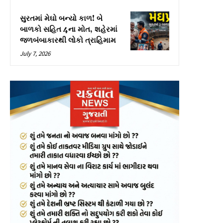
સુરતમાં મેઘો બન્યો કાળ! બે
બાળકો સહિત 4ના મોત, શહેરમાં
જળબંબાકારથી લોકો ત્રાહિમામ
July 7, 2026