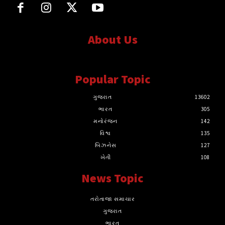
About Us
સત્ય માટે, સત્ય સાથે સતત..
Popular Topic
ગુજરાત
13602
ભારત
305
મનોરંજન
142
વિશ્વ
135
બિઝનેસ
127
ખેતી
108
News Topic
તરોતાજા સમાચાર
ગુજરાત
ભારત