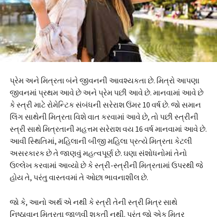
પ્રેમ અને મિત્રતા બંને જીવનની આવશ્યકતા છે. મિત્રો આપણા
જીવનમાં પ્રથમ આવે છે અને પ્રેમ પછી આવે છે. માનવામાં આવે છે
કે સ્ત્રી માટે રોમેન્ટિક સંબંધની સરેરાશ ઉંમર 10 વર્ષ છે. જો સમાન
લિંગ સાથેની મિત્રતા વિશે વાત કરવામાં આવે છે, તો પછી સ્ત્રીની
સ્ત્રી સાથે મિત્રતાની મહત્તમ સરેરાશ વય 16 વર્ષ માનવામાં આવે છે.
આવી સ્થિતિમાં, મહિલાની બીજી મહિલા પ્રત્યે મિત્રતા કેટલી
અસરકારક છે તે જાણવું મહત્વપૂર્ણ છે. ઘણા સંશોધનોમાં તેનો
ઉલ્લેખ કરવામાં આવ્યો છે કે સ્ત્રી-સ્ત્રીની મિત્રતામાં ઉપરથી જે
હોય તે, પરંતુ વાસ્તવમાં તે ઓછા ભાવનાશીલ છે.
જો કે, આનો અર્થ એ નથી કે સ્ત્રી તેની સ્ત્રી મિત્ર સાથે
નિષ્ઠાવાન મિત્રતા જાળવી શકતી નથી. પરંતુ જો એક મિત્ર