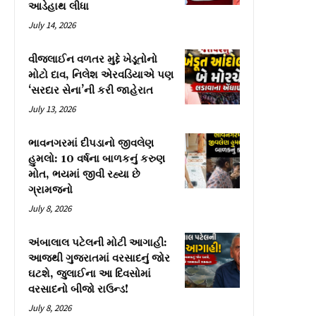
આડેહાથ લીધા
July 14, 2026
વીજલાઈન વળતર મુદ્દે ખેડૂતોનો
મોટો દાવ, નિલેશ એરવડિયાએ પણ
‘સરદાર સેના’ની કરી જાહેરાત
July 13, 2026
ભાવનગરમાં દીપડાનો જીવલેણ
હુમલો: 10 વર્ષના બાળકનું કરુણ
મોત, ભયમાં જીવી રહ્યા છે
ગ્રામજનો
July 8, 2026
અંબાલાલ પટેલની મોટી આગાહી:
આજથી ગુજરાતમાં વરસાદનું જોર
ઘટશે, જુલાઈના આ દિવસોમાં
વરસાદનો બીજો રાઉન્ડ!
July 8, 2026