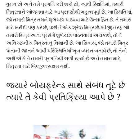
વુમન છો અને તમે પ્રગતિ કરી શકો છો, આવી સ્થિતિમાં, તમારી
મિત્રતાને ઓળખવા માટે આ પ્રશ્ન સૌથી મહત્વપૂર્ણ છે. આ સ્થિતિમાં,
જો તમારો મિત્ર તમને શુભેચ્છા પાઠવવા માટે ઉત્સાહિત છે, તે તમારા
માટે ખરીદી પણ કરે છે, પછી તે એક શ્રેષ્ઠ મિત્ર છે. બીજી તરફ જો
તમારો મિત્ર આવા પ્રસંગે શુભેચ્છા પાઠવવામાં અચકાશે, તો તે
અનિચ્છનીય મિત્રતાનું નિશાની છે. આ સિવાય, જો તમારો મિત્ર
પોતાની જાતને આવી પરિસ્થિતિમાં ખૂબ વ્યસ્ત બતાવે છે, તો તેનો
અર્થ એ કે તે તમારી પ્રગતિથી બળી રહ્યો છે અને તમારા માટે,
મિત્રતા માટે બિલકુલ સક્ષમ નથી.
જ્યારે બોયફ્રેન્ડ સાથે સંબંધ તૂટે છે
ત્યારે તે કેવી પ્રતિક્રિયા આપે છે ?