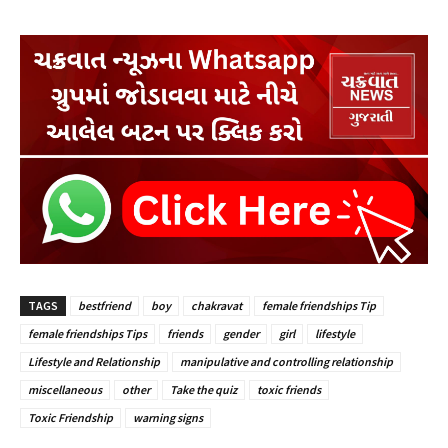
TAGS
bestfriend
boy
chakravat
female friendships Tip
female friendships Tips
friends
gender
girl
lifestyle
Lifestyle and Relationship
manipulative and controlling relationship
miscellaneous
other
Take the quiz
toxic friends
Toxic Friendship
warning signs