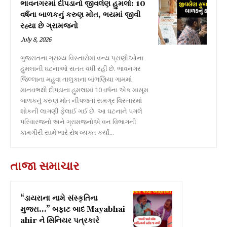
ભાવનગરમાં દીપડાનો જીવલેણ હુમલો: 10
વર્ષના બાળકનું કરુણ મોત, ભયમાં જીવી
રહ્યા છે ગ્રામજનો
July 8, 2026
ગુજરાતના ગ્રામ્ય વિસ્તારોમાં વન્ય પ્રાણીઓના
હુમલાની ઘટનાઓ સતત વધી રહી છે. ભાવનગર
જિલ્લાના મહુવા તાલુકાના બાંભણિયા ગામમાં
માનવભક્ષી દીપડાના હુમલામાં 10 વર્ષના એક માસૂમ
બાળકનું કરુણ મોત નીપજતાં સમગ્ર વિસ્તારમાં
શોકની લાગણી ફેલાઈ ગઈ છે. આ ઘટનાને પગલે
પરિવારજનો અને ગ્રામજનોએ વન વિભાગની
કામગીરી સામે ભારે રોષ વ્યક્ત કર્યો...
તાજા સમાચાર
“ડાયરાના નામે સંસ્કૃતિના
મુજરા…” બફાટ બાદ Mayabhai
ahir ને સિનિયર પત્રકારે