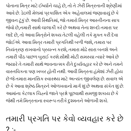
પોતાના મિત્ર માટે ઈર્ષ્યાને ચાહે છે, તો તે ઝેરી મિત્રતાની શ્રેણીમાં
આવે છે. ડેઇલી મેલમાં પ્રકાશિત એક અહેવાલમાં જણાવાયું છે કે
જીવન ટૂંકું છે. આવી સ્થિતિમાં, જો તમારો મિત્ર આસ્તીનના સાપ
જેવો છે,તમારી સાથે ચાલાકી કરે છે અથવા તેના શબ્દો તમારા પર
લાદે છે, તો આવા મિત્રોને શક્ય તેટલી વહેલી તકે મુક્ત કરી દેવા
જોઈએ. આવા મિત્ર તમારી પ્રગતિથી બળી જશે, તમારા પર
નિયંત્રણ રાખવાનો પ્રયત્ન કરશે, તમારા મોઢે સારા બનશે અને
તમારી પીઠ પાછળ બુરાઈ કરશે.સૌથી મોટી સમસ્યા ત્યારે આવે છે
જ્યારે તે તમારી સાથે ભાવનાત્મક રીતે દુર્વ્યવહાર કરે છે અને તમને
વાસ્તવિકતા પણ ખબર હોતી નથી. આવી મિત્રતા હંમેશાં ઝેરી હોય
છે જે તમારા માનસિક સ્વાસ્થ્ય માટે અત્યંત જીવલેણ છે. સવાલ એ
છે કે આવા શ્રેષ્ઠ મિત્રને ઓળખવાનો માર્ગ શું છે અથવા સંકેત શું છે.
આમાંના કેટલાક ચિહ્નો જાતે પ્રશ્નો પૂછવાથી સમજી શકાય છે કે
જેથી તમે મિત્રતાના સ્વરૂપ તરીકે દુશ્મનને ઓળખી શકો.
તમારી પ્રગતિ પર કેવો વ્યવહાર કરે છે
? :-