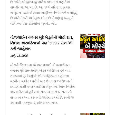
છે. જોકે, બીજી બાજુ અનેક કલાકારો પણ તેના
સમર્થનમાં આવ્યા છે. આ વચ્ચે વરિષ્ટ પત્રકાર
રાજુદાન ગઢવીએ માયા આહીરના નિવેદનને વખોડ્યું
છે અને તેમને આડેહાથ લીધા છે. તેમણે શું કહ્યું તે
નીચે આપેલા વીડિયોમાં જુઓ... જે...
વીજલાઈન વળતર મુદ્દે ખેડૂતોનો મોટો દાવ,
નિલેશ એરવડિયાએ પણ ‘સરદાર સેના’ની
કરી જાહેરાત
July 13, 2026
મોરબી જિલ્લાના જેતપર ગામથી વીજલાઈનના
વળતર મુદ્દે શરૂ થયેલું ખેડૂત આંદોલન હવે નવા
તબક્કામાં પ્રવેશ્યું છે. લોકસાહિત્યકાર હકાભા
ગઢવીના ગંભીર આક્ષેપો બાદ ઉપવાસ આંદોલનની
છાવણીમાંથી અલગ થયેલા ખેડૂત આગેવાન નિલેશ
એરવાડિયાએ હવે નવા સંગઠન 'સરદાર સેના'ની
સત્તાવાર રચના કરવાની જાહેરાત કરી છે. સાથે જ
આગામી 18 જુલાઈ, શનિવારના રોજ...