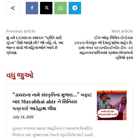
Previous article
Next article
શું તમે LXMEના સ્થાપક “પ્રીતિ રાઠી
ઈઝ ઓફ લિવિંગ ઈન્ડેક્સ
ગુપ્તા” વિશે જાણો છો? જો નહિ તો, આ
2020:બેંગલુરુ એ દેશનું શ્રેષ્ઠ શહેર છે,
જરૂર વાંચો જે મહિલાઓને આપે છે
9માં નંબર પર ઇન્દોર;ઈન્દોર ટોપ -10
પ્રેરણા.
મહાનગરપાલિકામાં પ્રથમ,ભોપાલનો
ત્રીજો ક્રમ
વધુ જુઓ
“ડાયરાના નામે સંસ્કૃતિના મુજરા…” બફાટ
બાદ Mayabhai ahir ને સિનિયર
પત્રકારે આડેહાથ લીધા
July 14, 2026
હાસ્ય કલાકાર માયાા આહીરના ટેક્સવાળા વિવાદિત
નિવેદન બાદ ગુજરાતમાં તેમનો ખૂબ વિરોધ થઈ રહ્યો