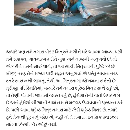
જ્યારે પણ તમે તમારા બેસ્ટ મિત્રને મળીને ઘરે આવ્યા આવ્યા પછી
તમે સશક્ત, ભાવનાત્મક રીતે ખુશ અને તાજગી અનુભવો છો તો
એક રીતે તમને સારું લાગે, તો આ સાચી મિત્રતાની પુષ્ટિ કરે છે.
બીજી તરફ તેને મળ્યા પછી રાહત અનુભવો છો પરંતુ ભાવનાત્મક
સ્તરે સારું નથી લાગતું, તેથી આ મિત્રતામાં જોખમના સંકેતો છે.
ત્રીજી પરિસ્થિતિમાં, જ્યારે તમે તમારા શ્રેષ્ઠ મિત્ર સાથે રહો છો,
તો તેણી પોતાની જાતમાં વ્યસ્ત રહે છે, હંમેશા તેની વાતો ઉપર રાખે
છે અને હંમેશાં બીજાની સામે તમારો મજાક ઉડાવવાનો પ્રયત્ન કરે
છે, પછી આવા શ્રેષ્ઠ મિત્ર તમારા માટે ઝેરી શ્રેષ્ઠ મિત્ર છે. તમારે
હવે તેનાથી દૂર થવું જોઈએ, નહીં તો તે તમારા માનસિક સ્વાસ્થ્ય
માટેના ઝેરથી કંઇ ઓછું નથી.