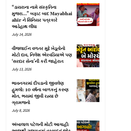
“ડાયરાના નામે સંસ્કૃતિના
મુજરા…” બફાટ બાદ Mayabhai
ahir ને સિનિયર પત્રકારે
આડેહાથ લીધા
July 14, 2026
વીજલાઈન વળતર મુદ્દે ખેડૂતોનો
મોટો દાવ, નિલેશ એરવડિયાએ પણ
‘સરદાર સેના’ની કરી જાહેરાત
July 13, 2026
ભાવનગરમાં દીપડાનો જીવલેણ
હુમલો: 10 વર્ષના બાળકનું કરુણ
મોત, ભયમાં જીવી રહ્યા છે
ગ્રામજનો
July 8, 2026
અંબાલાલ પટેલની મોટી આગાહી: