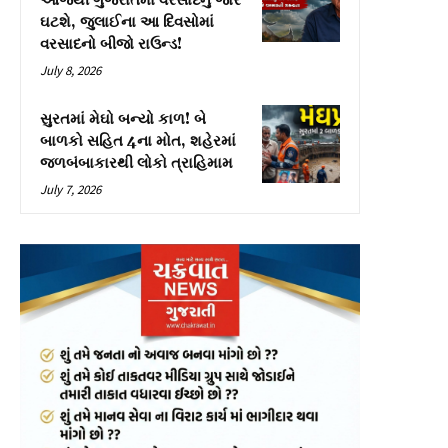
આજથી ગુજરાતમાં વરસાદનું જોર
ઘટશે, જુલાઈના આ દિવસોમાં
વરસાદનો બીજો રાઉન્ડ!
July 8, 2026
સુરતમાં મેઘો બન્યો કાળ! બે
બાળકો સહિત 4ના મોત, શહેરમાં
જળબંબાકારથી લોકો ત્રાહિમામ
July 7, 2026