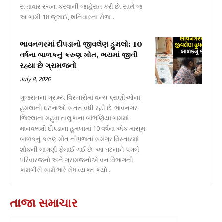
સત્તાવાર રચના કરવાની જાહેરાત કરી છે. સાથે જ
આગામી 18 જુલાઈ, શનિવારના રોજ...
ભાવનગરમાં દીપડાનો જીવલેણ હુમલો: 10
વર્ષના બાળકનું કરુણ મોત, ભયમાં જીવી
રહ્યા છે ગ્રામજનો
July 8, 2026
ગુજરાતના ગ્રામ્ય વિસ્તારોમાં વન્ય પ્રાણીઓના
હુમલાની ઘટનાઓ સતત વધી રહી છે. ભાવનગર
જિલ્લાના મહુવા તાલુકાના બાંભણિયા ગામમાં
માનવભક્ષી દીપડાના હુમલામાં 10 વર્ષના એક માસૂમ
બાળકનું કરુણ મોત નીપજતાં સમગ્ર વિસ્તારમાં
શોકની લાગણી ફેલાઈ ગઈ છે. આ ઘટનાને પગલે
પરિવારજનો અને ગ્રામજનોએ વન વિભાગની
કામગીરી સામે ભારે રોષ વ્યક્ત કર્યો...
તાજા સમાચાર