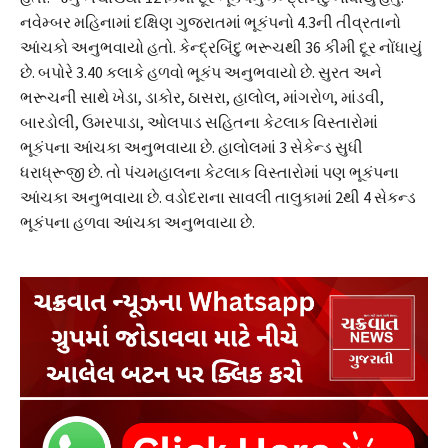
નવેમ્બર મહિનામાં દક્ષિણ ગુજરાતમાં ભૂકંપનો 4.3ની તીવ્રતાનો
આંચકો અનુભવાયો હતો. કેન્દ્રબિંદુ ભરૂચથી 36 કીમી દૂર નોંધાયું
છે. બપોરે 3.40 કલાકે હળવો ભૂકંપ અનુભવાયો છે. સુરત અને
ભરૂચની સાથે ખેડા, ડાકોર, ઠાસરા, હાલોલ, માંગરોળ, માંડવી,
બારડોલી, ઉમરપાડા, ઓલપાડ સહિતના કેટલાક વિસ્તારોમાં
ભૂકંપના આંચકા અનુભવાયા છે. હાલોલમાં 3 સેકેન્ડ સુધી
ધરાધ્રૂજી છે. તો પંચમહાલના કેટલાક વિસ્તારોમાં પણ ભૂકંપના
આંચકા અનુભવાયા છે. વડોદરાના સાવલી તાલુકામાં 2થી 4 સેકન્ડ
ભૂકંપના હળવા આંચકા અનુભવાયા છે.