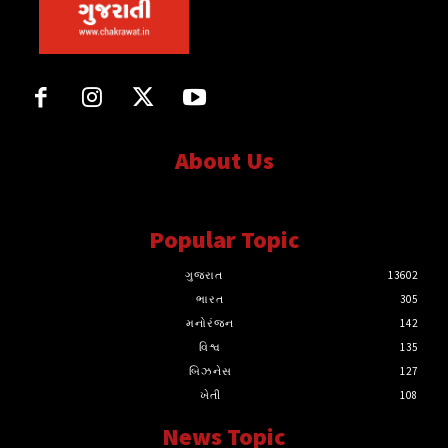
About Us
સત્ય માટે, સત્ય સાથે સતત..
Popular Topic
ગુજરાત
13602
ભારત
305
મનોરંજન
142
વિશ્વ
135
બિઝનેસ
127
ખેતી
108
News Topic