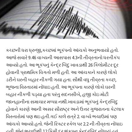
કચ્છની ધરા ધ્રુજી,કચ્છમાં ભૂકંપનો આંચકો અનુભવાયો હતો.
આજે સવારે 9.46 વાગ્યની આસપાસ 4.3ની તીવ્રતાનો ધરતીકંપ
આવ્યો હતો. આ ભૂકંપનું કેન્દ્ર બિંદુ ખાવડાથી 26 કિલોમીટર દૂર
હોવાની પ્રાથમિક વિગતો મળી હતી. આ આંચકાને કારણે લોકો
ડરીને ઘરની બહાર નીકળી ગયા હતા. સૌથી વધુ તીવ્રતા કચ્છ,
ભૂજના વિસ્તારમાં નોંધાઇ હતી. આ ભૂકંપના કારણે લોકો ઘરની
બહાર નીકળી પડ્યા હતા પરંતુ સદનસીબે, હજી કોઇ મોટી
જાનહાનીના સમાચાર મળ્યા નથી.ખાવડામાં ભૂકંપનું કેન્દ્રબિંદુ
હોવાને કારણે આની અસર સૌરાષ્ટ્ર અને ઉત્તર ગુજરાતના કેટલાક
વિસ્તારોમાં પણ થઇ હતી.ગઈ કાલે રાત્રે 2. વાગ્યે ભચાઉમાં પણ
આંચકો આવ્યો હતો. જેની રિક્ટર સ્કેલ પર 2.2 ની તીવ્રતા નોંધાઇ
હતી. જેનું ભચાઉથી 12 કિમી દૂર ભૂંકપનુ કેન્દ્રબિંદુ નોંધાયું હતું.