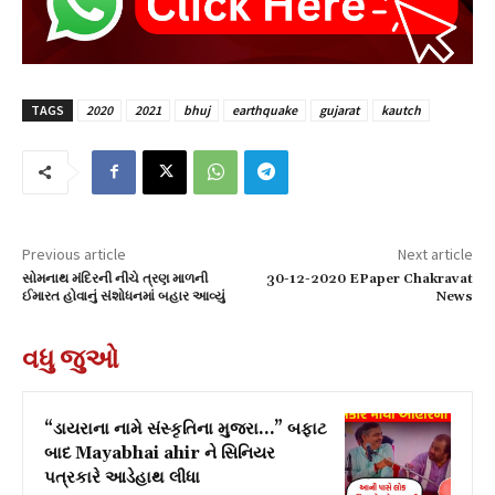
TAGS
2020
2021
bhuj
earthquake
gujarat
kautch
Previous article
Next article
સોમનાથ મંદિરની નીચે ત્રણ માળની
30-12-2020 EPaper Chakravat
ઈમારત હોવાનું સંશોધનમાં બહાર આવ્યું
News
વધુ જુઓ
“ડાયરાના નામે સંસ્કૃતિના મુજરા…” બફાટ
બાદ Mayabhai ahir ને સિનિયર
પત્રકારે આડેહાથ લીધા