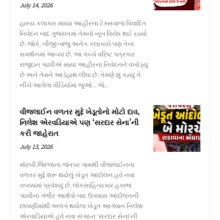
July 14, 2026
હાસ્ય કલાકાર માયાા આહીરના ટેક્સવાળા વિવાદિત
નિવેદન બાદ ગુજરાતમાં તેમનો ખૂબ વિરોધ થઈ રહ્યો
છે. જોકે, બીજી બાજુ અનેક કલાકારો પણ તેના
સમર્થનમાં આવ્યા છે. આ વચ્ચે વરિષ્ટ પત્રકાર
રાજુદાન ગઢવીએ માયા આહીરના નિવેદનને વખોડ્યું
છે અને તેમને આડેહાથ લીધા છે. તેમણે શું કહ્યું તે
નીચે આપેલા વીડિયોમાં જુઓ... જે...
વીજલાઈન વળતર મુદ્દે ખેડૂતોનો મોટો દાવ,
નિલેશ એરવડિયાએ પણ ‘સરદાર સેના’ની
કરી જાહેરાત
July 13, 2026
મોરબી જિલ્લાના જેતપર ગામથી વીજલાઈનના
વળતર મુદ્દે શરૂ થયેલું ખેડૂત આંદોલન હવે નવા
તબક્કામાં પ્રવેશ્યું છે. લોકસાહિત્યકાર હકાભા
ગઢવીના ગંભીર આક્ષેપો બાદ ઉપવાસ આંદોલનની
છાવણીમાંથી અલગ થયેલા ખેડૂત આગેવાન નિલેશ
એરવાડિયાએ હવે નવા સંગઠન 'સરદાર સેના'ની