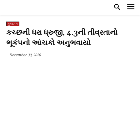
ગુજરાત
કચ્છની ધરા ધ્રુજી, 4.3ની તીવ્રતાનો
ભૂકંપનો આંચકો અનુભવાયો
December 30, 2020