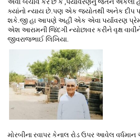
એવો બચાવ કરે છે કે ,પર્યાવરણનું જતન એકલા હાથ
ક્યાંનો ન્યાય છે.પણ એક જ્યોતથી અનેક દીપ પ
શકે.જી હા આપણે અહીં એક એવા પર્યાવરણ પ્રેમી
એશ આરામની જિંદગી ન્યોછાવર કરીને વૃક્ષ વાવીને
જીવરાજભાઈ લિખિયા.
મોરબીના રવાપર કેનાલ રોડ ઉપર આવેલ વર્ધમાન એપા