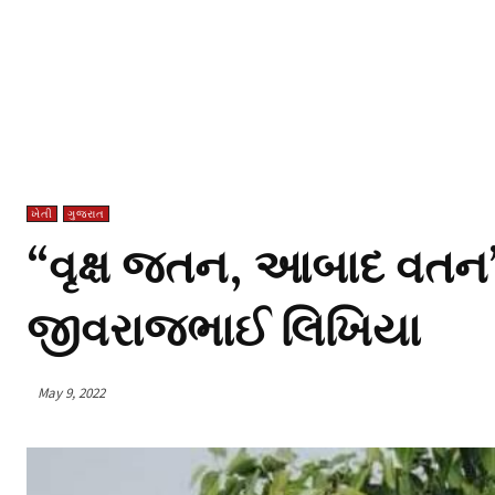
ખેતી
ગુજરાત
“વૃક્ષ જતન, આબાદ વતન”ના
જીવરાજભાઈ લિખિયા
May 9, 2022