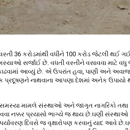
સ્તી 36 કરોડમાંથી વધીને 100 કરોડ જેટલી થઈ ગઈ
મસ્યાઓ સર્જાઈ છે. વધતી વસ્તીને વસાવવા માટે વધ
ાઢવામાં આવ્યું છે. એ ઉપરાંત હવા, પાણી અને અવાજન
 પ્રદૂષણને નાથવાના આપણા દેશમાં અનેક ઉપાયો 
સમસ્યા મામલે સંસ્થાઓ અને જાગૃત નાગરિકો તથા
વા નક્કર પ્રયાસો ભાગ્યે જ થાય છે.ઘણી સંસ્થાઓ 
્યાવરણ દિવસે જ વૃક્ષારોપણ કરવાનું યાદ આવે છે.