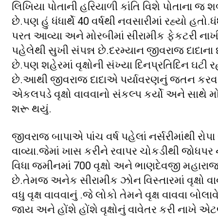
લિખિયા પોતાની હરિયાળી કાંતિ વિશે પોતાના જ શબ
છે.પણ હું ધંધાર્થે 40 વર્ષથી નવસારીમાં રહ્યો હતો
પરત આવ્યા અને મોરબીમાં સીરામીક ફેકટરી ના
પહેલેથી સુખી સંપન્ન છે.દરમ્યાન જીવરાજ દાદાના ધ
છે.પણ શહેરમાં વૃક્ષોની સંખ્યા દિનપ્રતિદિન ઘટી
છે.આથી જીવરાજ દાદાએ પર્યાવરણનું જતન કરવા મ
એકલપડે વૃક્ષો વાવવાનો સંકલ્પ કર્યો અને સાથે
શરૂ થયું.
જીવરાજ બાપાએ પાંચ વર્ષ પહેલાં નર્સરીમાંથી રોપા
વાવ્યા.જેમાં ખાસ કરીને રવાપર ચોકડીથી જોધપર નદી 
વિધા જમીનમાં 700 વૃક્ષો અને ભાણદેવજી મહારાજન
છે.તેમજ અનેક સીરામીક ઝોન વિસ્તારમાં વૃક્ષો વાવ
વધુ વૃક્ષ વાવવાનું .જે લોકો તેમને વૃક્ષ વાવવા 
જાય અને હોંશે હોંશે વૃક્ષોનું વાવેતર કરી નાખે એટ