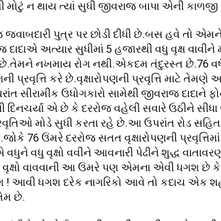
ધી મોટું ન થાય ત્યાં સુધી જીવરાજ બાપા એની કાળજી લ
વાબદારી પુત્ર પર છોડી દીધી છે.બસ હવે તો એમન
ાજ દાદાએ અત્યાર સુધીમાં 5 હજારથી વધુ વૃક્ષ વાવીને મ
ે.તેમને નખમાય રોગ નથી.એકદમ તંદુરસ્ત છે.76 વર્ષ
્રવૃત્તિ કરે છે.વૃક્ષારોપણની પ્રવૃત્તિ માટે તેમણે
પરાંત સીરામીક ઉધોગકારો સામેથી જીવરાજ દાદાને ફો
ની દિનચર્યા એ છે કે દરરોજ વહેલી સવારે ઉઠીને સીધા જ
 પ્રવૃતિઓ મોડે સુધી કરતા રહે છે.આ ઉપરાંત રોડ સહિ
જોકે 76 ઉંમરે દરરોજ સતત વૃક્ષારોપણની પ્રવૃત્તિમાં
ધુને વધુ વૃક્ષો વવીને આવનારી પેઢીને શુદ્ધ વાતાવર
 વૃક્ષો વાવવાની આ ઉંમરે પણ એમના એવી ધગશ છે ક
 ! આવી ધગશ દરેક નાગરિકો આવે તો કદાચ એક શ
ેમ છે.