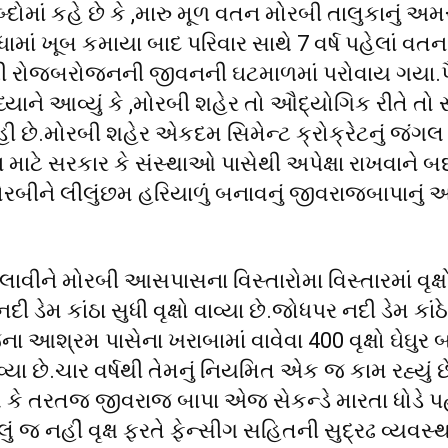
્દોમાં કહે છે કે ,મારુ મૂળ વતન મોરબી તાલુકાનું 
.ધંધામાં ખૂબ કમાયા બાદ પરિવાર સાથે 7 વર્ષ પહેલાં વત
ખી રોજબરોજનની જીવનની ઘટમાળમાં પરોવાય ગયા.પૈ
્યાને આવ્યું કે ,મોરબી શહેર તો ઔદ્યોગિક રીતે તો 
 રહી છે.મોરબી શહેર એકદમ સિમેન્ટ ક્રોક્રેટનું જંગલ
ાટે સરકાર કે સંસ્થાઓ પાસેથી અપેક્ષા રાખવાને બ
 મોરબીને લીલુંછમ હરિયાળું બનાવનું જીવરાજબાપાનું
 લાવીને મોરબી આસપાસના વિસ્તારોમા વિસ્તારમાં વૃક્ષ
ડેમ કાંઠા સુધી વૃક્ષો વાવ્યા છે.જોધપર નદી ડેમ કાંઠ
ા આશ્રમ પાસેના ખરાબામાં વાવેવા 400 વૃક્ષો ઘેઘુર
્યા છે.ચાર વર્ષથી તેમનું નિયમિત એક જ કામ રહ્યું છે
બોલાવે કે તરતજ જીવરાજ બાપા એજ સેકન્ડે મારતા ધોડે પ
લું જ નહીં વૃક્ષ ફરતે ફેન્સીગ સહિતની સુદ્રઢ વ્યવસ્થ