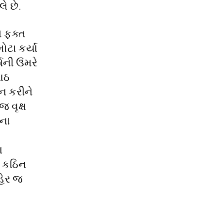
ે છે.
ે ફક્ત
ોટા કર્યા
ની ઉંમરે
 આઠ
ન કરીને
 વૃક્ષ
તના
ણ
ે કઠિન
હેર જ