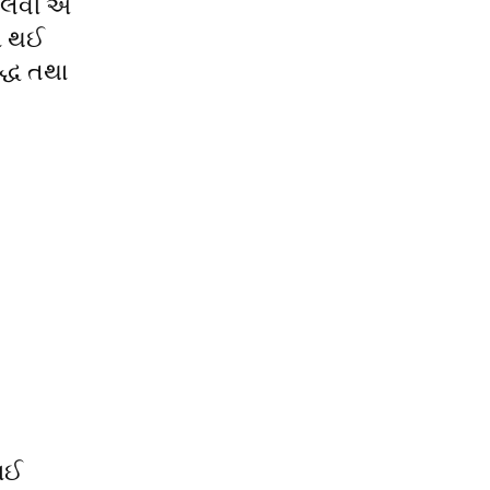
 લેવી એ
ન થઈ
દ્ધ તથા
ભાઈ