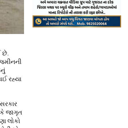
 છે.
ુ જમીનની
ું
થઈ રહ્યા
 સરકાર
કે જાગૃત
ઘણા લોકો