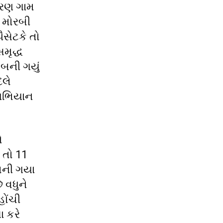
અમરણ ગામ
ન મોરબી
સેટકે તો
સમૃદ્ધ
 બની ગયું
દલે
 અભિયાન
ો
ે તો 11
 બની ગયા
 વધુને
હોંચી
ા કરે