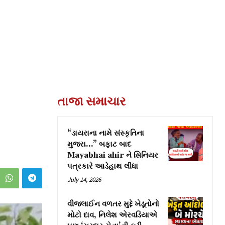
તાજા સમાચાર
“ડાયરાના નામે સંસ્કૃતિના
મુજરા…” બફાટ બાદ
Mayabhai ahir ને સિનિયર
પત્રકારે આડેહાથ લીધા
July 14, 2026
વીજલાઈન વળતર મુદ્દે ખેડૂતોનો
મોટો દાવ, નિલેશ એરવડિયાએ