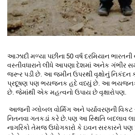
આઝાદી મળ્યા પછીના 50 વર્ષ દરમિયાન ભારતની વ
વસ્તીવધારાને લીધે આપણા દેશમાં અનેક ગંભીર સ
જરૂર પડી છે. આ જમીન ઉપરથી વૃક્ષોનું નિકંદન ક
પ્રદૂષણ પણ ભયજનક હદે વધ્યું છે. આ ભયજનક
છે. જેમાંથી એક મહત્વનો ઉપાય છે વૃક્ષારોપણ.
આજની ગ્લોબલ વોર્મિગ અને પર્યાવરણની વિકટ 
નિતનવા ગતકડાં કરે છે.પણ આ સ્થિતિ બદલાવ લાવ
નાગરિકો તેમજ ઉધોગકારો કે ઇવન સરકારને પણ પર