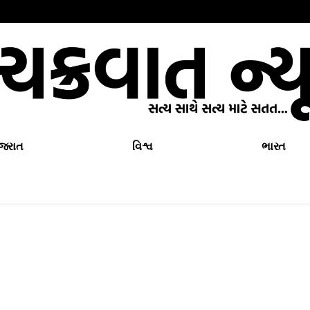
ુજરાત
વિશ્વ
ભારત