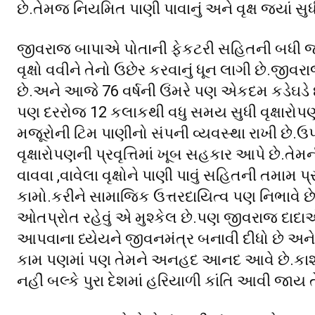
છે.તેમજ નિયમિત પાણી પાવાનું અને વૃક્ષ જ્યાં સુ
જીવરાજ બાપાએ પોતાની ફેકટરી સહિતની બધી જ જ
વૃક્ષો વવીને તેનો ઉછેર કરવાનું ધૂન લાગી છે.જીવર
છે.અને આજે 76 વર્ષની ઉંમરે પણ એકદમ કડેઘડે છ
પણ દરરોજ 12 કલાકથી વધુ સમય સુધી વૃક્ષારોપણની પ
મજૂરોની ટિમ પાણીનો સંપની વ્યવસ્થા રાખી છે.ઉ
વૃક્ષારોપણની પ્રવૃત્તિમાં ખૂબ સહકાર આપે છે.તેમ
વાવવા ,વાવેલા વૃક્ષોને પાણી પાવું સહિતની તમામ
કામો.કરીને સામાજિક ઉત્તરદાયિત્વ પણ નિભાવે છે.
ઓતપ્રોત રહેવું એ મુશ્કેલ છે.પણ જીવરાજ દાદાએ વ
આપવાના ધ્યેયને જીવનમંત્ર બનાવી દીધો છે અને
કામ પણમાં પણ તેમને અનહદ આનદ આવે છે.કાશ
નહીં બલ્કે પુરા દેશમાં હરિયાળી કાંતિ આવી જાય ત