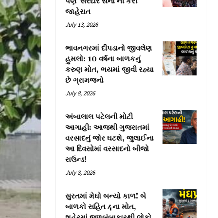
પણ ‘સરદાર સેના’ની કરી
જાહેરાત
July 13, 2026
ભાવનગરમાં દીપડાનો જીવલેણ
હુમલો: 10 વર્ષના બાળકનું
કરુણ મોત, ભયમાં જીવી રહ્યા
છે ગ્રામજનો
July 8, 2026
અંબાલાલ પટેલની મોટી
આગાહી: આજથી ગુજરાતમાં
વરસાદનું જોર ઘટશે, જુલાઈના
આ દિવસોમાં વરસાદનો બીજો
રાઉન્ડ!
July 8, 2026
સુરતમાં મેઘો બન્યો કાળ! બે
બાળકો સહિત 4ના મોત,
શહેરમાં જળબંબાકારથી લોકો