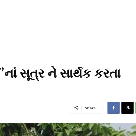
ં સૂત્ર ને સાર્થક કરતા
Share