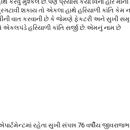
ે કરવું મુશ્કેલ છે.પણ પ્રયાસ કર્યા વિના હાર માની
્રગટાવી શકાય તો એકલા હાથે હરિયાળી કાંતિ કેમ 
ની વાત કરવાની છે કે જેમણે ફેકટરી અને સુખી સમૃ
 એકલપંડે હરિયાળી કાંતિ સર્જી છે.એમનું નામ છે
ર્ટમેન્ટમાં રહેતા સુખી સંપન્ન 76 વર્ષીય જીવરાજ