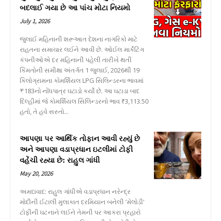
બદલાઈ ગયા છે આ પાંચ મોટા નિયમો
July 1, 2026
જુલાઈ મહિનાની શરૂઆત દેશના નાગરિકો માટે
રાહતના સમાચાર લઈને આવી છે. ઓઈલ માર્કેટિંગ
કંપનીઓએ દર મહિનાની પહેલી તારીખે થતી
કિંમતોની સમીક્ષા અંતર્ગત 1 જુલાઈ, 2026થી 19
કિલોગ્રામના કોમર્શિયલ LPG સિલિન્ડરના ભાવમાં
₹183નો નોંધપાત્ર ઘટાડો કર્યો છે. આ ઘટાડા બાદ
દિલ્હીમાં જે કોમર્શિયલ સિલિન્ડરનો ભાવ ₹3,113.50
હતો, તે હવે સસ્તો...
આપણા પર આર્થિક તોફાન આવી રહ્યું છે
અને આપણા વડાપ્રધાન ઇટલીમાં ટોફી
વહેંચી રહ્યા છે: રાહુલ ગાંધી
May 20, 2026
અમદાવાદ: રાહુલ ગાંધીએ વડાપ્રધાન નરેન્દ્ર
મોદીની ઈટાલી મુલાકાત દરમિયાન બનેલી 'મેલોડી'
ટોફીની ઘટનાને લઈને તેમની પર આકરા પ્રહારો