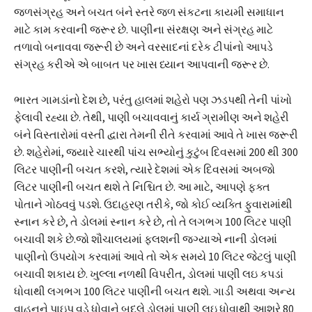
જળસંગ્રહ અને બચત બંને સ્તરે જળ સંકટના કાયમી સમાધાન
માટે કામ કરવાની જરૂર છે. પાણીના સંરક્ષણ અને સંગ્રહ માટે
તળાવો બનાવવા જરૂરી છે અને વરસાદનાં દરેક ટીપાંનો આપડે
સંગ્રહ કરીએ એ બાબત પર ખાસ ધ્યાન આપવાની જરૂર છે.
ભારત ગામડાંનો દેશ છે, પરંતુ હાલમાં શહેરો પણ ઝડપથી તેની પાંખો
ફેલાવી રહ્યા છે. તેથી, પાણી બચાવવાનું કાર્ય ગ્રામીણ અને શહેરી
બંને વિસ્તારોમાં વસ્તી દ્વારા તેમની રીતે કરવામાં આવે તે ખાસ જરૂરી
છે. શહેરોમાં, જ્યારે ચારથી પાંચ સભ્યોનું કુટુંબ દિવસમાં 200 થી 300
લિટર પાણીની બચત કરશે, ત્યારે દેશમાં એક દિવસમાં અબજો
લિટર પાણીની બચત થશે તે નિશ્ચિત છે. આ માટે, આપણે ફક્ત
પોતાને ગોઠવવું પડશે. ઉદાહરણ તરીકે, જો કોઈ વ્યક્તિ ફુવારામાંથી
સ્નાન કરે છે, તે ડોલમાં સ્નાન કરે છે, તો તે લગભગ 100 લિટર પાણી
બચાવી શકે છે.જો શૌચાલયમાં ફ્લશની જગ્યાએ નાની ડોલમાં
પાણીનો ઉપયોગ કરવામાં આવે તો એક સમયે 10 લિટર જેટલું પાણી
બચાવી શકાય છે. ખુલ્લા નળથી વિપરીત, ડોલમાં પાણી લઇ કપડાં
ધોવાથી લગભગ 100 લિટર પાણીની બચત થશે. ગાડી અથવા અન્ય
વાહનને પાઇપ વડે ધોવાને બદલે ડોલમાં પાણી લઇ ધોવાથી આશરે 80