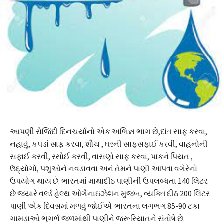
આપણી રોજિંદી દિનચર્યાનો એક અભિન્ન ભાગ છે,દાંત સાફ કરવા,
નહાવું, કપડાં સાફ કરવા, શૌચ , ઘરની સાફસફાઈ કરવી, વાહનોની
સફાઈ કરવી, રસોઈ કરવી, વાસણો સાફ કરવા, પાકને પિયત ,
ઉદ્યોગો, પશુઓને નવડાવવા અને તેમને પાણી આપવા વગેરેનો
ઉપયોગ થાય છે. ભારતમાં માથાદીઠ પાણીની ઉપલબ્ધતા 140 લિટર
છે જ્યારે વર્લ્ડ હેલ્થ ઓર્ગેનાઇઝેશન મુજબ, વ્યક્તિ દીઠ 200 લિટર
પાણી એક દિવસમાં મળવું જોઈએ. ભારતના લગભગ 85-90 ટકા
ગામડાઓ ભૂગર્ભ જળમાંથી પાણીને જરૂરિયાતને સંતોષે છે.