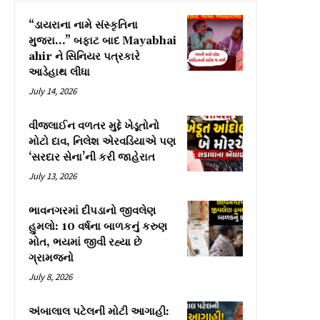
“ડાયરાના નામે સંસ્કૃતિના
મુજરા…” બફાટ બાદ Mayabhai
ahir ને સિનિયર પત્રકારે
આડેહાથ લીધા
July 14, 2026
વીજલાઈન વળતર મુદ્દે ખેડૂતોનો
મોટો દાવ, નિલેશ એરવડિયાએ પણ
‘સરદાર સેના’ની કરી જાહેરાત
July 13, 2026
ભાવનગરમાં દીપડાનો જીવલેણ
હુમલો: 10 વર્ષના બાળકનું કરુણ
મોત, ભયમાં જીવી રહ્યા છે
ગ્રામજનો
July 8, 2026
અંબાલાલ પટેલની મોટી આગાહી: