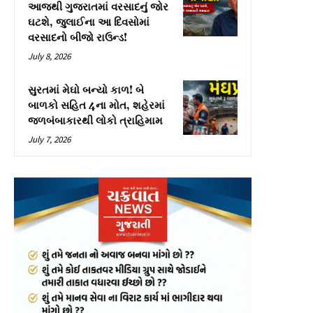
આજથી ગુજરાતમાં વરસાદનું જોર
ઘટશે, જુલાઈના આ દિવસોમાં
વરસાદનો બીજો રાઉન્ડ!
July 8, 2026
સુરતમાં મેઘો બન્યો કાળ! બે
બાળકો સહિત 4ના મોત, શહેરમાં
જળબંબાકારથી લોકો ત્રાહિમામ
July 7, 2026