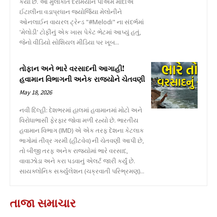
કર્યા છે. આ મુલાકાત દરમિયાન પીએમ મોદીએ
ઈટાલીના વડાપ્રધાન જ્યોર્જિયા મેલોનીને
ઓનલાઈન વાયરલ ટ્રેન્ડ "#Melodi" ના સંદર્ભમાં
'મેલોડી' ટોફીનું એક ખાસ પેકેટ ભેટમાં આપ્યું હતું,
જેનો વીડિયો સોશિયલ મીડિયા પર ખૂબ...
તોફાન અને ભારે વરસાદની આગાહી!
હવામાન વિભાગની અનેક રાજ્યોને ચેતવણી
May 18, 2026
નવી દિલ્હી: દેશભરમાં હાલમાં હવામાનમાં મોટો અને
વિરોધાભાસી ફેરફાર જોવા મળી રહ્યો છે. ભારતીય
હવામાન વિભાગ (IMD) એ એક તરફ દેશના કેટલાક
ભાગોમાં તીવ્ર ગરમી (હીટવેવ) ની ચેતવણી આપી છે,
તો બીજી તરફ અનેક રાજ્યોમાં ભારે વરસાદ,
વાવાઝોડા અને કરા પડવાનું એલર્ટ જારી કર્યું છે.
સાયક્લોનિક સર્ક્યુલેશન (ચક્રવાતી પરિભ્રમણ)...
તાજા સમાચાર