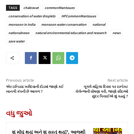
TAGS
chakravat
commonManIssues
conservation of water droplets
HPCommonManIssues
monsoon in india
monsoon water conservation
national
nationalnews
natural environmental education and research
news
save water
Previous article
Next article
એર ઇન્ડિયા ખરીદવાની દોડમાં જાણો કઈ
ગૂગલે મહિલા દિવસ પર ઇમ્પેક્ટ
ખાનગી કંપની છે આગળ ?
ચેલેન્જની ઘોષણા કરી, જાણો સીઇઓ
સુંદર પિચાઈએ શું કહ્યું ?
વધુ જુઓ
શું મોંઘું થયું અને શું સસ્તું થયું?, આજથી