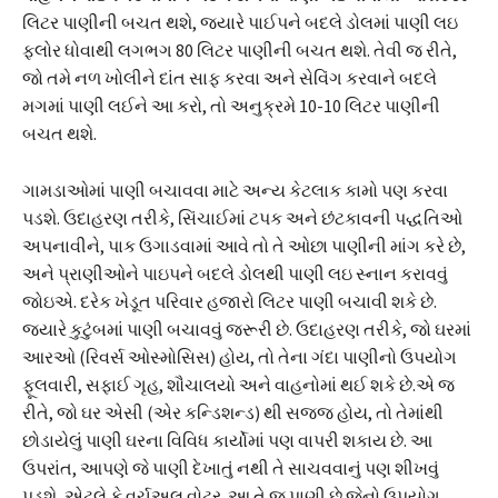
લિટર પાણીની બચત થશે, જ્યારે પાઈપને બદલે ડોલમાં પાણી લઇ
ફ્લોર ધોવાથી લગભગ 80 લિટર પાણીની બચત થશે. તેવી જ રીતે,
જો તમે નળ ખોલીને દાંત સાફ કરવા અને સેવિંગ કરવાને બદલે
મગમાં પાણી લઈને આ કરો, તો અનુક્રમે 10-10 લિટર પાણીની
બચત થશે.
ગામડાઓમાં પાણી બચાવવા માટે અન્ય કેટલાક કામો પણ કરવા
પડશે. ઉદાહરણ તરીકે, સિંચાઈમાં ટપક અને છંટકાવની પદ્ધતિઓ
અપનાવીને, પાક ઉગાડવામાં આવે તો તે ઓછા પાણીની માંગ કરે છે,
અને પ્રાણીઓને પાઇપને બદલે ડોલથી પાણી લઇ સ્નાન કરાવવું
જોઇએ. દરેક ખેડૂત પરિવાર હજારો લિટર પાણી બચાવી શકે છે.
જ્યારે કુટુંબમાં પાણી બચાવવું જરૂરી છે. ઉદાહરણ તરીકે, જો ઘરમાં
આરઓ (રિવર્સ ઓસ્મોસિસ) હોય, તો તેના ગંદા પાણીનો ઉપયોગ
ફૂલવારી, સફાઈ ગૃહ, શૌચાલયો અને વાહનોમાં થઈ શકે છે.એ જ
રીતે, જો ઘર એસી (એર કન્ડિશન્ડ) થી સજ્જ હોય, તો તેમાંથી
છોડાયેલું પાણી ઘરના વિવિધ કાર્યોમાં પણ વાપરી શકાય છે. આ
ઉપરાંત, આપણે જે પાણી દેખાતું નથી તે સાચવવાનું પણ શીખવું
પડશે, એટલે કે વર્ચુઅલ વોટર. આ તે જ પાણી છે જેનો ઉપયોગ