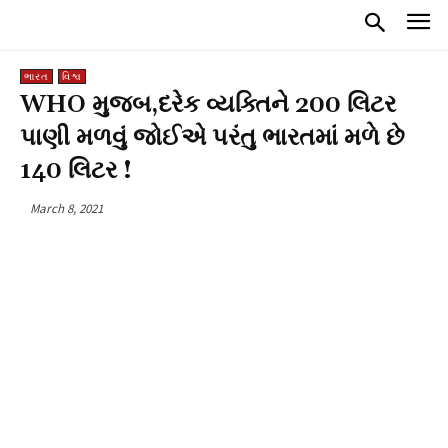
ભારત
વિશ્વ
WHO મુજબ,દરેક વ્યક્તિને 200 લિટર
પાણી મળવું જોઈએ પરંતુ ભારતમાં મળે છે
140 લિટર !
March 8, 2021