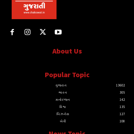
About Us
સત્ય માટે, સત્ય સાથે સતત..
Popular Topic
ગુજરાત
13602
ભારત
305
મનોરંજન
142
વિશ્વ
135
બિઝનેસ
127
ખેતી
108
News Topic