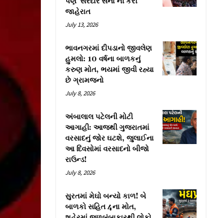
પણ ‘સરદાર સેના’ની કરી
જાહેરાત
July 13, 2026
ભાવનગરમાં દીપડાનો જીવલેણ
હુમલો: 10 વર્ષના બાળકનું
કરુણ મોત, ભયમાં જીવી રહ્યા
છે ગ્રામજનો
July 8, 2026
અંબાલાલ પટેલની મોટી
આગાહી: આજથી ગુજરાતમાં
વરસાદનું જોર ઘટશે, જુલાઈના
આ દિવસોમાં વરસાદનો બીજો
રાઉન્ડ!
July 8, 2026
સુરતમાં મેઘો બન્યો કાળ! બે
બાળકો સહિત 4ના મોત,
શહેરમાં જળબંબાકારથી લોકો