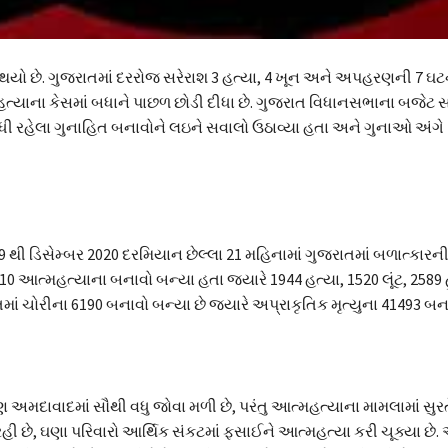
ારો થયો છે. ગુજરાતમાં દરરોજ સરેરાશ 3 હત્યા, 4 ખૂન અને અપહરણની 7 
્મહત્યાના કેસમાં બધાને પાછળ છોડી દીધા છે. ગુજરાત વિધાનસભાના બજેટ 
ં વધી રહેલા ગુનાહિત બનાવોને લઇને સવાલો ઉઠાવ્યા હતા અને ગુનાઓ અંગે 
19 થી ડિસેમ્બર 2020 દરમિયાન છેલ્લા 21 મહિનામાં ગુજરાતમાં બળાત્કારન
 આત્મહત્યાના બનાવો બન્યા હતા જ્યારે 1944 હત્યા, 1520 લૂંટ, 2589 
ાં ચોરીના 6190 બનાવો બન્યા છે જ્યારે અપ્રાકૃતિક મૃત્યુના 41493 બના
ણ અમદાવાદમાં સૌથી વધુ જોવા મળી છે, પરંતુ આત્મહત્યાના મામલામાં સુર
 રહી છે, ઘણા પરિવારો આર્થિક સંકટમાં ફસાઈને આત્મહત્યા કરી ચૂક્યા છે