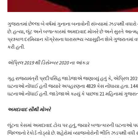
ગુજરાતમાં છેલ્લા બે વર્ષમાં ગુનાના બનાવોની સંખ્યામાં ઝડપથી વધ
છે. હત્યા, લૂંટ અને બળાત્કારમાં અમદાવાદ મોખરે છે અને સુરતે આત
પ્રશ્નકાળ દરમિયાન કોંગ્રેસના ધારાસભ્ય ગ્યાસુદ્દીન શેખે ગુજરાતમા
કરી હતી.
એપ્રિલ 2019 થી ડિસેમ્બર 2020 ના આંકડા
ગૃહ રાજ્યમંત્રી પ્રદીપસિંહ જાડેજાએ જણાવ્યું હતું કે, એપ્રિલ 20
ઘટનાઓ નોંધાઈ હતી જ્યારે અપહરણના 4829 કેસ નોંધાયા હતા. 14410
ઘટનાઓ નોંધાઈ હતી. જાડેજાએ કહ્યું કે પાછલા 21 મહિનામાં ગુજરાતમ
અમદાવાદ સૌથી મોખરે
લૂંટના કેસમાં અમદાવાદ ટોચ પર હતું, જ્યારે બળાત્કારની ઘટનાઓ પ
જિલ્લાનો રેકોર્ડ તોડ્યો છે. શહેરોમાં વ્યાજખોરોની ભીતિ ઝડપથી વધી