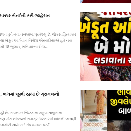
સરદાર સેના’ની કરી જાહેરાત
 હવે નવા તબક્કામાં પ્રવેશ્યું છે. લોકસાહિત્યકાર
ેલા ખેડૂત આગેવાન નિલેશ એરવાડિયાએ હવે નવા
મી 18 જુલાઈ, શનિવારના રોજ...
, ભયમાં જીવી રહ્યા છે ગ્રામજનો
ી છે. ભાવનગર જિલ્લાના મહુવા તાલુકાના
 કરુણ મોત નીપજતાં સમગ્ર વિસ્તારમાં શોકની લાગણી
ી સામે ભારે રોષ વ્યક્ત કર્યો...