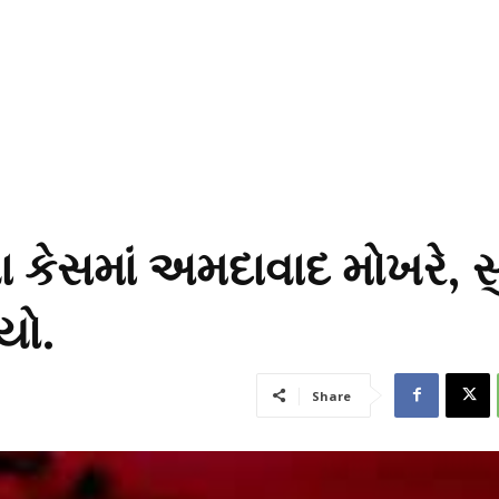
ના કેસમાં અમદાવાદ મોખરે, સ
યો.
Share