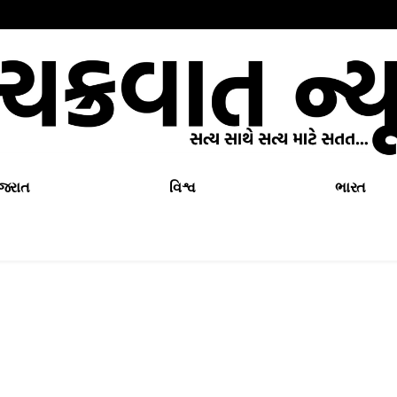
ુજરાત
વિશ્વ
ભારત