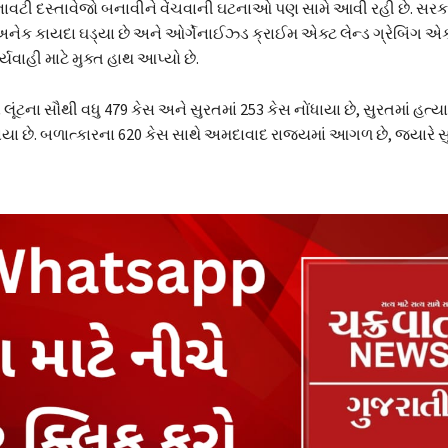
ી દસ્તાવેજો બનાવીને વેંચવાની ઘટનાઓ પણ સામે આવી રહી છે. સરકાર
ધ અનેક કાયદા ઘડ્યા છે અને ઓર્ગેનાઈઝ્ડ ક્રાઈમ એક્ટ લેન્ડ ગ્રેબિંગ 
યવાહી માટે મુક્ત હાથ આપ્યો છે.
 લૂંટના સૌથી વધુ 479 કેસ અને સુરતમાં 253 કેસ નોંધાયા છે, સુરતમાં હત્ય
ધાયા છે. બળાત્કારના 620 કેસ સાથે અમદાવાદ રાજ્યમાં આગળ છે, જ્યારે સ