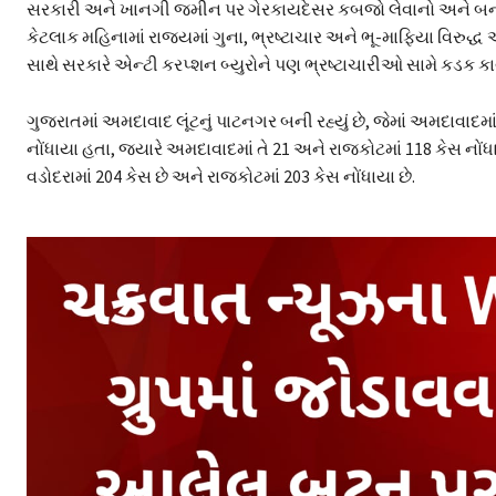
સરકારી અને ખાનગી જમીન પર ગેરકાયદેસર કબજો લેવાનો અને બનાવટ
કેટલાક મહિનામાં રાજ્યમાં ગુના, ભ્રષ્ટાચાર અને ભૂ-માફિયા વિરુદ્
સાથે સરકારે એન્ટી કરપ્શન બ્યુરોને પણ ભ્રષ્ટાચારીઓ સામે કડક કાર્
ગુજરાતમાં અમદાવાદ લૂંટનું પાટનગર બની રહ્યું છે, જેમાં અમદાવાદમાં
નોંધાયા હતા, જ્યારે અમદાવાદમાં તે 21 અને રાજકોટમાં 118 કેસ નોં
વડોદરામાં 204 કેસ છે અને રાજકોટમાં 203 કેસ નોંધાયા છે.