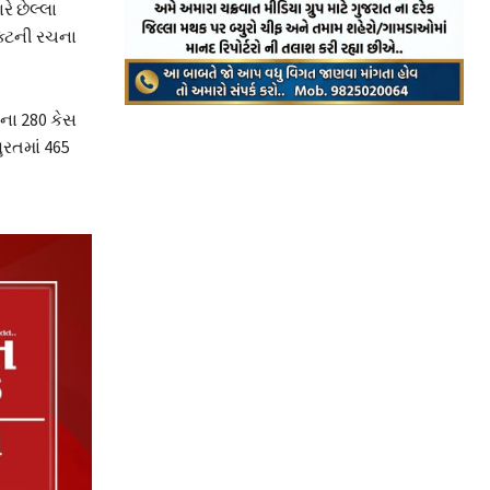
ે છેલ્લા
એક્ટની રચના
ાના 280 કેસ
ુરતમાં 465