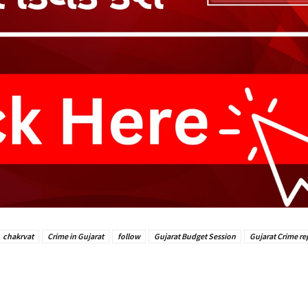
chakrvat
Crime in Gujarat
follow
Gujarat Budget Session
Gujarat Crime re