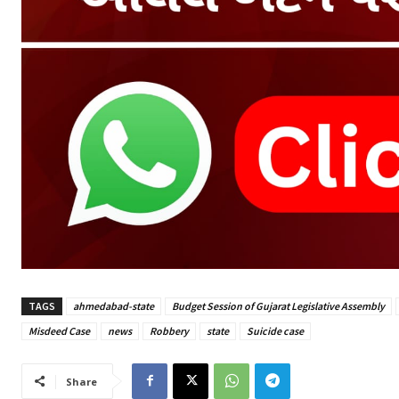
TAGS
ahmedabad-state
Budget Session of Gujarat Legislative Assembly
Misdeed Case
news
Robbery
state
Suicide case
Share