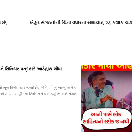
 છે,
ખેડૂત સંગઠનોની ચિંતા વધારતા સમાચાર, 24 કલાક ચા
ને સિનિયર પત્રકારે આડેહાથ લીધા
ો ખૂબ વિરોધ થઈ રહ્યો છે. જોકે, બીજી બાજુ અનેક
વીએ માયા આહીરના નિવેદનને વખોડ્યું છે અને તેમને