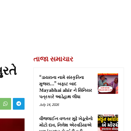
તાજા સમાચાર
ુરતે
“ડાયરાના નામે સંસ્કૃતિના
મુજરા…” બફાટ બાદ
Mayabhai ahir ને સિનિયર
પત્રકારે આડેહાથ લીધા
July 14, 2026
વીજલાઈન વળતર મુદ્દે ખેડૂતોનો
મોટો દાવ, નિલેશ એરવડિયાએ