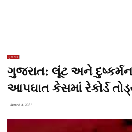
ગુજરાત
ગુજરાત: લૂંટ અને દુષ્કર્મ
આપઘાત કેસમાં રેકોર્ડ તોડ્
March 4, 2021