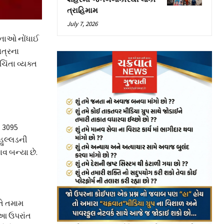
ત્રાહિમામ
July 7, 2026
ઘટનાઓ નોંધાઈ
સત્રના
ચિંતા વ્યક્ત
ી 3095
હુલ્લડની
વ બન્યા છે.
તે તમામ
. આ ઉપરાંત