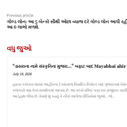
Previous article
ગોલ્ડ લોન: આ 5 બેન્કો સૌથી ઓછા વ્યાજ દરે ગોલ્ડ લોન આપી રહી
આ 6 લાભો મળશે.
વધુ જુઓ
“ડાયરાના નામે સંસ્કૃતિના મુજરા…” બફાટ બાદ Mayabhai ahir 
July 14, 2026
હાસ્ય કલાકાર માયાા આહીરના ટેક્સવાળા વિવાદિત નિવેદન બાદ ગુજરાતમાં તેમન
કલાકારો પણ તેના સમર્થનમાં આવ્યા છે. આ વચ્ચે વરિષ્ટ પત્રકાર રાજુદાન ગઢ
આડેહાથ લીધા છે. તેમણે શું કહ્યું તે નીચે આપેલા વીડિયોમાં જુઓ... જે...