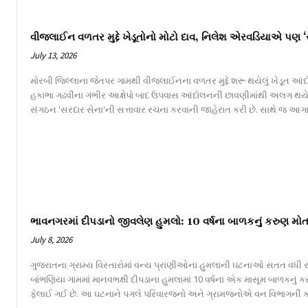
વીજલાઈન વળતર મુદ્દે ખેડૂતોનો મોટો દાવ, નિલેશ એરવડિયાએ પણ ‘
July 13, 2026
મોરબી જિલ્લાના જેતપર ગામથી વીજલાઈનના વળતર મુદ્દે શરૂ થયેલું ખેડૂત આંદોલન
હકાભા ગઢવીના ગંભીર આક્ષેપો બાદ ઉપવાસ આંદોલનની છાવણીમાંથી અલગ થય
સંગઠન 'સરદાર સેના'ની સત્તાવાર રચના કરવાની જાહેરાત કરી છે. સાથે જ આગા
ભાવનગરમાં દીપડાનો જીવલેણ હુમલો: 10 વર્ષના બાળકનું કરુણ મોત
July 8, 2026
ગુજરાતના ગ્રામ્ય વિસ્તારોમાં વન્ય પ્રાણીઓના હુમલાની ઘટનાઓ સતત વધી રહ
બાંભણિયા ગામમાં માનવભક્ષી દીપડાના હુમલામાં 10 વર્ષના એક માસૂમ બાળકનું
ફેલાઈ ગઈ છે. આ ઘટનાને પગલે પરિવારજનો અને ગ્રામજનોએ વન વિભાગની કામગીર