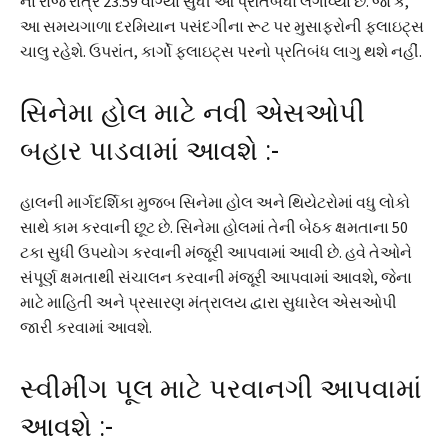
ના ​​રોજ રાત્રે 23.59 વાગ્યા સુધી આ પ્રતિબંધો લગાવ્યા છે. જો કે,
આ સમયગાળા દરમિયાન પસંદગીના રૂટ પર મુસાફરોની ફ્લાઇટ્સ
ચાલુ રહેશે. ઉપરાંત, કાર્ગો ફ્લાઇટ્સ પરનો પ્રતિબંધ લાગુ થશે નહીં.
સિનેમા હોલ માટે નવી એસઓપી
બહાર પાડવામાં આવશે :-
હાલની માર્ગદર્શિકા મુજબ સિનેમા હોલ અને થિયેટરોમાં વધુ લોકો
સાથે કામ કરવાની છૂટ છે. સિનેમા હોલમાં તેની બેઠક ક્ષમતાના 50
ટકા સુધી ઉપયોગ કરવાની મંજૂરી આપવામાં આવી છે. હવે તેઓને
સંપૂર્ણ ક્ષમતાથી સંચાલન કરવાની મંજૂરી આપવામાં આવશે, જેના
માટે માહિતી અને પ્રસારણ મંત્રાલય દ્વારા સુધારેલ એસઓપી
જારી કરવામાં આવશે.
સ્વીમીંગ પૂલ માટે પરવાનગી આપવામાં
આવશે :-