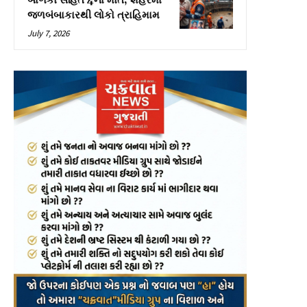
બાળકો સહિત 4ના મોત, શહેરમાં
જળબંબાકારથી લોકો ત્રાહિમામ
July 7, 2026