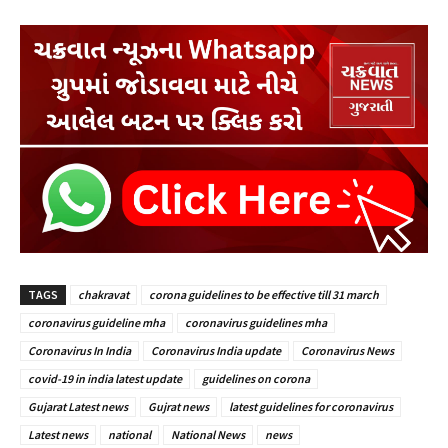
TAGS
chakravat
corona guidelines to be effective till 31 march
coronavirus guideline mha
coronavirus guidelines mha
Coronavirus In India
Coronavirus India update
Coronavirus News
covid-19 in india latest update
guidelines on corona
Gujarat Latest news
Gujrat news
latest guidelines for coronavirus
Latest news
national
National News
news