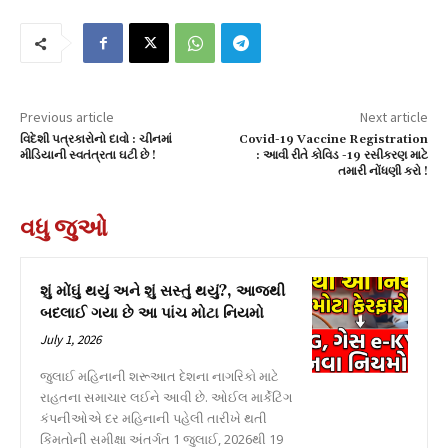
Previous article
Next article
વિદેશી પત્રકારોનો દાવો : ચીનમાં
Covid-19 Vaccine Registration
મીડિયાની સ્વતંત્રતા ઘટી છે !
: આવી રીતે કોવિડ -19 રસીકરણ માટે
તમારી નોંધણી કરો !
વધુ જુઓ
શું મોંઘું થયું અને શું સસ્તું થયું?, આજથી
બદલાઈ ગયા છે આ પાંચ મોટા નિયમો
July 1, 2026
જુલાઈ મહિનાની શરૂઆત દેશના નાગરિકો માટે
રાહતના સમાચાર લઈને આવી છે. ઓઈલ માર્કેટિંગ
કંપનીઓએ દર મહિનાની પહેલી તારીખે થતી
કિંમતોની સમીક્ષા અંતર્ગત 1 જુલાઈ, 2026થી 19