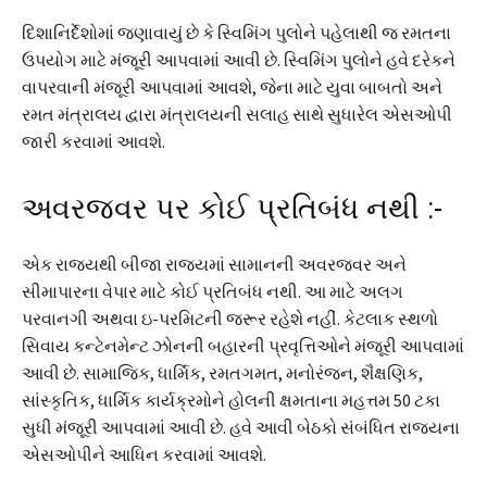
દિશાનિર્દેશોમાં જણાવાયું છે કે સ્વિમિંગ પુલોને પહેલાથી જ રમતના
ઉપયોગ માટે મંજૂરી આપવામાં આવી છે. સ્વિમિંગ પુલોને હવે દરેકને
વાપરવાની મંજૂરી આપવામાં આવશે, જેના માટે યુવા બાબતો અને
રમત મંત્રાલય દ્વારા મંત્રાલયની સલાહ સાથે સુધારેલ એસઓપી
જારી કરવામાં આવશે.
અવરજવર પર કોઈ પ્રતિબંધ નથી :-
એક રાજ્યથી બીજા રાજ્યમાં સામાનની અવરજવર અને
સીમાપારના વેપાર માટે કોઈ પ્રતિબંધ નથી. આ માટે અલગ
પરવાનગી અથવા ઇ-પરમિટની જરૂર રહેશે નહીં. કેટલાક સ્થળો
સિવાય કન્ટેનમેન્ટ ઝોનની બહારની પ્રવૃત્તિઓને મંજૂરી આપવામાં
આવી છે. સામાજિક, ધાર્મિક, રમતગમત, મનોરંજન, શૈક્ષણિક,
સાંસ્કૃતિક, ધાર્મિક કાર્યક્રમોને હોલની ક્ષમતાના મહત્તમ 50 ટકા
સુધી મંજૂરી આપવામાં આવી છે. હવે આવી બેઠકો સંબંધિત રાજ્યના
એસઓપીને આધિન કરવામાં આવશે.