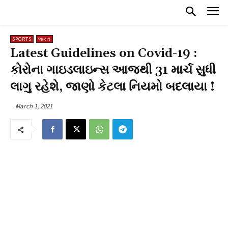
SPORTS
ભારત
Latest Guidelines on Covid-19 :
કોરોના ગાઇડલાઇન્સ આજથી 31 માર્ચ સુધી
લાગુ રહેશે, જાણો કેટલા નિયમો બદલાયા !
March 1, 2021