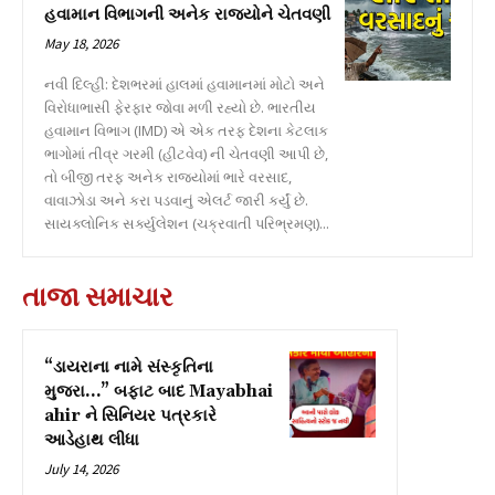
હવામાન વિભાગની અનેક રાજ્યોને ચેતવણી
May 18, 2026
નવી દિલ્હી: દેશભરમાં હાલમાં હવામાનમાં મોટો અને
વિરોધાભાસી ફેરફાર જોવા મળી રહ્યો છે. ભારતીય
હવામાન વિભાગ (IMD) એ એક તરફ દેશના કેટલાક
ભાગોમાં તીવ્ર ગરમી (હીટવેવ) ની ચેતવણી આપી છે,
તો બીજી તરફ અનેક રાજ્યોમાં ભારે વરસાદ,
વાવાઝોડા અને કરા પડવાનું એલર્ટ જારી કર્યું છે.
સાયક્લોનિક સર્ક્યુલેશન (ચક્રવાતી પરિભ્રમણ)...
તાજા સમાચાર
“ડાયરાના નામે સંસ્કૃતિના
મુજરા…” બફાટ બાદ Mayabhai
ahir ને સિનિયર પત્રકારે
આડેહાથ લીધા
July 14, 2026