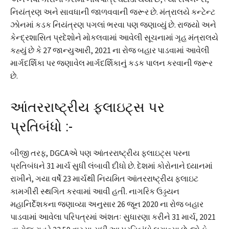
નિયંત્રણ અને સાવધાની જાળવવાની જરૂર છે. મંત્રાલયે કન્ટેન્ટ
ઝોનમાં કડક નિયંત્રણ પગલાં ભરવા પણ જણાવ્યું છે. રાજ્યો અને
કેન્દ્રશાસિત પ્રદેશોને મોકલવામાં આવેલી સૂચનામાં ગૃહ મંત્રાલયે
કહ્યું છે કે 27 જાન્યુઆરી, 2021 ના ​​રોજ બહાર પાડવામાં આવેલી
માર્ગદર્શિકા પર જણાવેલ માર્ગદર્શિકાનું કડક પાલન કરવાની જરૂર
છે.
આંતરરાષ્ટ્રીય ફ્લાઇટ્સ પર
પ્રતિબંધો :-
બીજી તરફ, DGCAએ પણ આંતરરાષ્ટ્રીય ફ્લાઇટ્સ પરના
પ્રતિબંધને 31 માર્ચ સુધી લંબાવી દીધો છે. દેશમાં કોરોનાને ધ્યાનમાં
રાખીને, ગયા વર્ષે 23 માર્ચથી નિયમિત આંતરરાષ્ટ્રીય ફ્લાઇટ
કામગીરી સ્થગિત કરવામાં આવી હતી. નાગરિક ઉડ્ડયન
મહાનિર્દેશકના જણાવ્યા અનુસાર 26 જૂન 2020 ના રોજ બહાર
પાડવામાં આવેલા પરિપત્રમાં અંશતઃ સુધારણા કરીને 31 માર્ચ, 2021