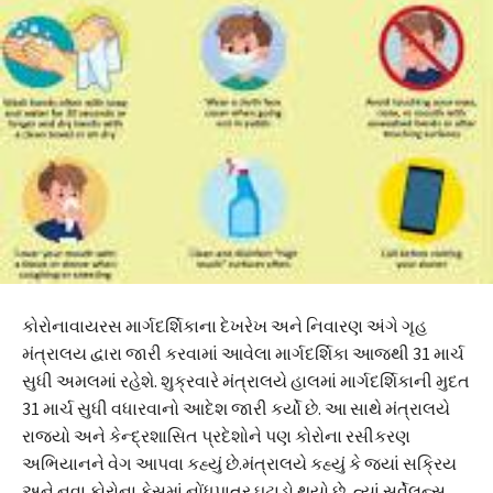
કોરોનાવાયરસ માર્ગદર્શિકાના દેખરેખ અને નિવારણ અંગે ગૃહ
મંત્રાલય દ્વારા જારી કરવામાં આવેલા માર્ગદર્શિકા આજથી 31 માર્ચ
સુધી અમલમાં રહેશે. શુક્રવારે મંત્રાલયે હાલમાં માર્ગદર્શિકાની મુદત
31 માર્ચ સુધી વધારવાનો આદેશ જારી કર્યો છે. આ સાથે મંત્રાલયે
રાજ્યો અને કેન્દ્રશાસિત પ્રદેશોને પણ કોરોના રસીકરણ
અભિયાનને વેગ આપવા કહ્યું છે.મંત્રાલયે કહ્યું કે જ્યાં સક્રિય
અને નવા કોરોના કેસમાં નોંધપાત્ર ઘટાડો થયો છે, ત્યાં સર્વેલન્સ,