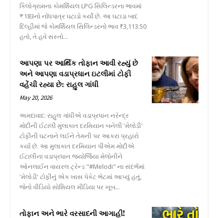
કિલોગ્રામના કોમર્શિયલ LPG સિલિન્ડરના ભાવમાં
₹183નો નોંધપાત્ર ઘટાડો કર્યો છે. આ ઘટાડા બાદ
દિલ્હીમાં જે કોમર્શિયલ સિલિન્ડરનો ભાવ ₹3,113.50
હતો, તે હવે સસ્તો...
આપણા પર આર્થિક તોફાન આવી રહ્યું છે
અને આપણા વડાપ્રધાન ઇટલીમાં ટોફી
વહેંચી રહ્યા છે: રાહુલ ગાંધી
May 20, 2026
અમદાવાદ: રાહુલ ગાંધીએ વડાપ્રધાન નરેન્દ્ર
મોદીની ઈટાલી મુલાકાત દરમિયાન બનેલી 'મેલોડી'
ટોફીની ઘટનાને લઈને તેમની પર આકરા પ્રહારો
કર્યા છે. આ મુલાકાત દરમિયાન પીએમ મોદીએ
ઈટાલીના વડાપ્રધાન જ્યોર્જિયા મેલોનીને
ઓનલાઈન વાયરલ ટ્રેન્ડ "#Melodi" ના સંદર્ભમાં
'મેલોડી' ટોફીનું એક ખાસ પેકેટ ભેટમાં આપ્યું હતું,
જેનો વીડિયો સોશિયલ મીડિયા પર ખૂબ...
તોફાન અને ભારે વરસાદની આગાહી!