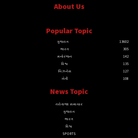
About Us
સત્ય માટે, સત્ય સાથે સતત..
Popular Topic
ગુજરાત
13602
ભારત
305
મનોરંજન
142
વિશ્વ
135
બિઝનેસ
127
ખેતી
108
News Topic
તરોતાજા સમાચાર
ગુજરાત
ભારત
વિશ્વ
SPORTS