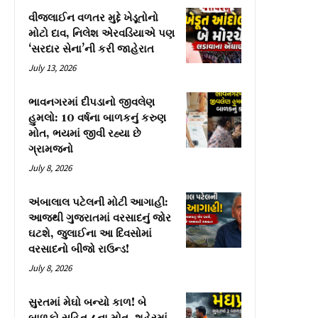
વીજલાઈન વળતર મુદ્દે ખેડૂતોનો
મોટો દાવ, નિલેશ એરવડિયાએ પણ
‘સરદાર સેના’ની કરી જાહેરાત
July 13, 2026
ભાવનગરમાં દીપડાનો જીવલેણ
હુમલો: 10 વર્ષના બાળકનું કરુણ
મોત, ભયમાં જીવી રહ્યા છે
ગ્રામજનો
July 8, 2026
અંબાલાલ પટેલની મોટી આગાહી:
આજથી ગુજરાતમાં વરસાદનું જોર
ઘટશે, જુલાઈના આ દિવસોમાં
વરસાદનો બીજો રાઉન્ડ!
July 8, 2026
સુરતમાં મેઘો બન્યો કાળ! બે