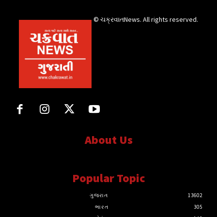
© ચક્રવાતNews. All rights reserved.
About Us
સત્ય માટે, સત્ય સાથે સતત..
Popular Topic
ગુજરાત
13602
ભારત
305