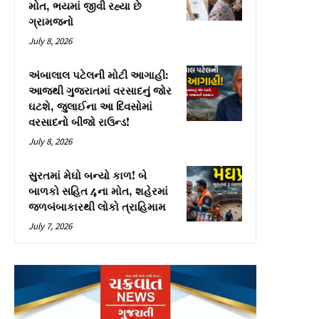
મોત, ભયમાં જીવી રહ્યા છે
ગ્રામજનો
July 8, 2026
અંબાલાલ પટેલની મોટી આગાહી:
આજથી ગુજરાતમાં વરસાદનું જોર
ઘટશે, જુલાઈના આ દિવસોમાં
વરસાદનો બીજો રાઉન્ડ!
July 8, 2026
સુરતમાં મેઘો બન્યો કાળ! બે
બાળકો સહિત 4ના મોત, શહેરમાં
જળબંબાકારથી લોકો ત્રાહિમામ
July 7, 2026