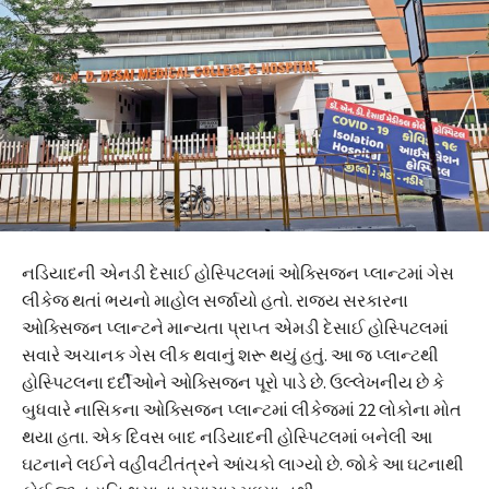
નડિયાદની એનડી દેસાઈ હોસ્પિટલમાં ઓક્સિજન પ્લાન્ટમાં ગેસ
લીકેજ થતાં ભયનો માહોલ સર્જાયો હતો. રાજ્ય સરકારના
ઓક્સિજન પ્લાન્ટને માન્યતા પ્રાપ્ત એમડી દેસાઈ હોસ્પિટલમાં
સવારે અચાનક ગેસ લીક થવાનું શરૂ થયું હતું. આ જ પ્લાન્ટથી
હોસ્પિટલના દર્દીઓને ઓક્સિજન પૂરો પાડે છે. ઉલ્લેખનીય છે કે
બુધવારે નાસિકના ઓક્સિજન પ્લાન્ટમાં લીકેજમાં 22 લોકોના મોત
થયા હતા. એક દિવસ બાદ નડિયાદની હોસ્પિટલમાં બનેલી આ
ઘટનાને લઈને વહીવટીતંત્રને આંચકો લાગ્યો છે. જોકે આ ઘટનાથી