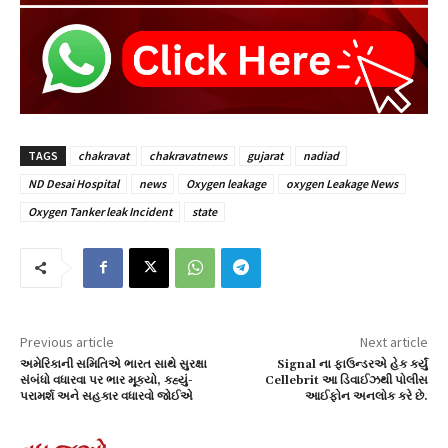
TAGS
chakravat
chakravatnews
gujarat
nadiad
ND Desai Hospital
news
Oxygen leakage
oxygen Leakage News
Oxygen Tanker leak Incident
state
Previous article
Next article
અમેરિકાની સમિતિએ ભારત સાથે સુરક્ષા
Signal ના ફાઉન્ડરએ હેક કર્યું
સંબંધો વધારવા પર ભાર મૂક્યો, કહ્યું-
Cellebrit આ ડિવાઈઝથી પોલીસ
પરામર્શ અને સહકાર વધારવો જોઈએ
આઈફોન અનલોક કરે છે.