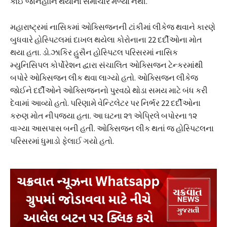
કોઈ જાનહાનિ થયાના સમાચાર મળ્યા નથી.
મહારાષ્ટ્રમાં નાસિકમાં ઓક્સિજનની ટાંકીમાં લીકેજ થવાને કારણે
બુધવારે હોસ્પિટલમાં દાખલ થયેલા કોરોનાના 22 દર્દીઓના મોત
થયા હતા. ડો.ઝાકિર હુસૈન હોસ્પિટલ પરિસરમાં નાસિક
મ્યુનિસિપલ કોર્પોરેશન દ્વારા સંચાલિત ઓક્સિજન ટેન્કરમાંથી
બપોરે ઓક્સિજન લીક થવા લાગ્યો હતો. ઓક્સિજન લીકેજ
જોઈને દર્દીઓને ઓક્સિજનનો પુરવઠો થોડા સમય માટે બંધ કરી
દેવામાં આવ્યો હતો. પરિણામે વેન્ટિલેટર પર નિર્ભર 22 દર્દીઓના
કરુણ મોત નીપજ્યા હતા. આ ઘટના ૨૧ એપ્રિલે બપોરના ૧૨
વાગ્યા આસપાસ બની હતી. ઓક્સિજન લીક થતાં જ હોસ્પિટલના
પરિસરમાં ધુમાડો ફેલાઈ ગયો હતો.