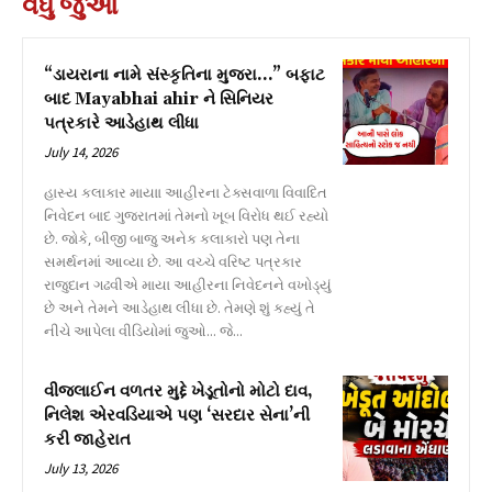
વધુ જુઓ
“ડાયરાના નામે સંસ્કૃતિના મુજરા…” બફાટ
બાદ Mayabhai ahir ને સિનિયર
પત્રકારે આડેહાથ લીધા
July 14, 2026
હાસ્ય કલાકાર માયાા આહીરના ટેક્સવાળા વિવાદિત
નિવેદન બાદ ગુજરાતમાં તેમનો ખૂબ વિરોધ થઈ રહ્યો
છે. જોકે, બીજી બાજુ અનેક કલાકારો પણ તેના
સમર્થનમાં આવ્યા છે. આ વચ્ચે વરિષ્ટ પત્રકાર
રાજુદાન ગઢવીએ માયા આહીરના નિવેદનને વખોડ્યું
છે અને તેમને આડેહાથ લીધા છે. તેમણે શું કહ્યું તે
નીચે આપેલા વીડિયોમાં જુઓ... જે...
વીજલાઈન વળતર મુદ્દે ખેડૂતોનો મોટો દાવ,
નિલેશ એરવડિયાએ પણ ‘સરદાર સેના’ની
કરી જાહેરાત
July 13, 2026