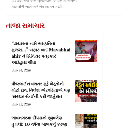
પરિવારજનો અને ગ્રામજનોએ વન વિભાગની
કામગીરી સામે ભારે રોષ વ્યક્ત કર્યો...
તાજા સમાચાર
“ડાયરાના નામે સંસ્કૃતિના
મુજરા…” બફાટ બાદ Mayabhai
ahir ને સિનિયર પત્રકારે
આડેહાથ લીધા
July 14, 2026
વીજલાઈન વળતર મુદ્દે ખેડૂતોનો
મોટો દાવ, નિલેશ એરવડિયાએ પણ
‘સરદાર સેના’ની કરી જાહેરાત
July 13, 2026
ભાવનગરમાં દીપડાનો જીવલેણ
હુમલો: 10 વર્ષના બાળકનું કરુણ