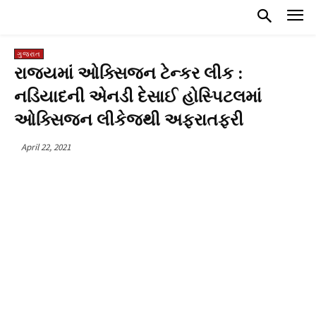
ગુજરાત
રાજ્યમાં ઓક્સિજન ટેન્કર લીક :
નડિયાદની એનડી દેસાઈ હોસ્પિટલમાં
ઓક્સિજન લીકેજથી અફરાતફરી
April 22, 2021