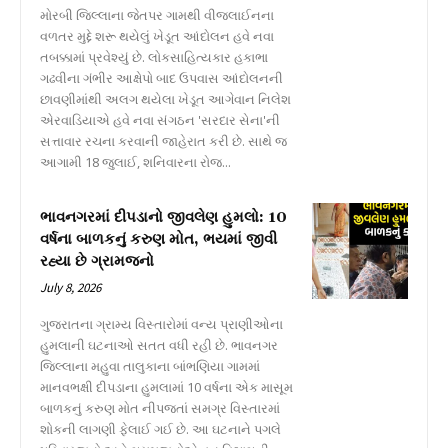
મોરબી જિલ્લાના જેતપર ગામથી વીજલાઈનના
વળતર મુદ્દે શરૂ થયેલું ખેડૂત આંદોલન હવે નવા
તબક્કામાં પ્રવેશ્યું છે. લોકસાહિત્યકાર હકાભા
ગઢવીના ગંભીર આક્ષેપો બાદ ઉપવાસ આંદોલનની
છાવણીમાંથી અલગ થયેલા ખેડૂત આગેવાન નિલેશ
એરવાડિયાએ હવે નવા સંગઠન 'સરદાર સેના'ની
સત્તાવાર રચના કરવાની જાહેરાત કરી છે. સાથે જ
આગામી 18 જુલાઈ, શનિવારના રોજ...
ભાવનગરમાં દીપડાનો જીવલેણ હુમલો: 10
વર્ષના બાળકનું કરુણ મોત, ભયમાં જીવી
રહ્યા છે ગ્રામજનો
July 8, 2026
ગુજરાતના ગ્રામ્ય વિસ્તારોમાં વન્ય પ્રાણીઓના
હુમલાની ઘટનાઓ સતત વધી રહી છે. ભાવનગર
જિલ્લાના મહુવા તાલુકાના બાંભણિયા ગામમાં
માનવભક્ષી દીપડાના હુમલામાં 10 વર્ષના એક માસૂમ
બાળકનું કરુણ મોત નીપજતાં સમગ્ર વિસ્તારમાં
શોકની લાગણી ફેલાઈ ગઈ છે. આ ઘટનાને પગલે