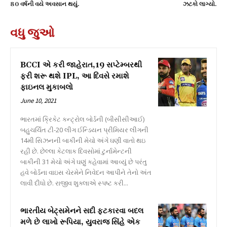
80 વર્ષની વયે અવસાન થયું.
ઝટકો લાગ્યો.
વધુ જુઓ
BCCI એ કરી જાહેરાત,19 સપ્ટેમ્બરથી
ફરી શરૂ થશે IPL, આ દિવસે રમાશે
ફાઇનલ મુકાબલો
June 10, 2021
ભારતમાં ક્રિકેટ કન્ટ્રોલ બોર્ડની (બીસીસીઆઈ)
બહુચર્ચિત ટી-20 લીગ ઈન્ડિયન પ્રીમિયર લીગની
14મી સિઝનની બાકીની મેચો અંગે ઘણી વાતો થઇ
રહી છે. છેલ્લા કેટલાક દિવસોમાં ટુર્નામેન્ટની
બાકીની 31 મેચો અંગે ઘણું કહેવામાં આવ્યું છે પરંતુ
હવે બોર્ડના વાઇસ ચેરમેને નિવેદન આપીને તેનો અંત
લાવી દીધો છે. રાજીવ શુક્લાએ સ્પષ્ટ કરી...
ભારતીય બેટ્સમેનને સદી ફટકારવા બદલ
મળે છે લાખો રૂપિયા, યુવરાજ સિંહે એક