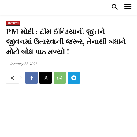
SPORTS
PM મોદી : ટીમ ઈન્ડિયાની જીતને
જીવનમાં ઉતારવાની જરૂર, તેનાથી બધાને
મોટો બોધ પાઠ મળ્યો !
January 22, 2021