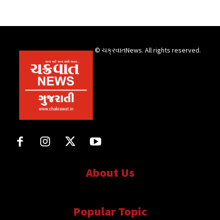
© ચક્રવાતNews. All rights reserved.
About Us
સત્ય માટે, સત્ય સાથે સતત..
Popular Topic