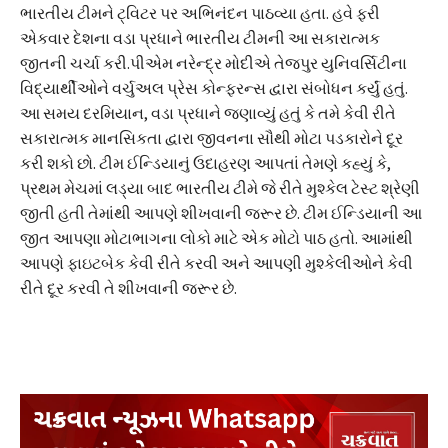
ભારતીય ટીમને ટ્વિટર પર અભિનંદન પાઠવ્યા હતા. હવે ફરી
એકવાર દેશના વડા પ્રધાને ભારતીય ટીમની આ સકારાત્મક
જીતની ચર્ચા કરી.પીએમ નરેન્દ્ર મોદીએ તેજપુર યુનિવર્સિટીના
વિદ્યાર્થીઓને વર્ચુઅલ પ્રેસ કોન્ફરન્સ દ્વારા સંબોધન કર્યું હતું.
આ સમય દરમિયાન, વડા પ્રધાને જણાવ્યું હતું કે તમે કેવી રીતે
સકારાત્મક માનસિકતા દ્વારા જીવનના સૌથી મોટા પડકારોને દૂર
કરી શકો છો. ટીમ ઈન્ડિયાનું ઉદાહરણ આપતાં તેમણે કહ્યું કે,
પ્રથમ મેચમાં લડ્યા બાદ ભારતીય ટીમે જે રીતે મુશ્કેલ ટેસ્ટ શ્રેણી
જીતી હતી તેમાંથી આપણે શીખવાની જરૂર છે. ટીમ ઈન્ડિયાની આ
જીત આપણા મોટાભાગના લોકો માટે એક મોટો પાઠ હતો. આમાંથી
આપણે ફાઇટબેક કેવી રીતે કરવી અને આપણી મુશ્કેલીઓને કેવી
રીતે દૂર કરવી તે શીખવાની જરૂર છે.