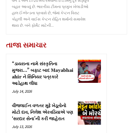
વન ડે અને ટી-20 મેચ રમવાની છે.ટીમનું ટૂર શેડ્યૂલ
બહાર આવ્યું છે. ભારતીય ટીમના પ્રમુખ ખેલાડીઓ
હાલ ઈંગ્લેન્ડના પ્રવાસે છે, જેમાં કેપ્ટન વિરાટ
કોહલી અને વાઈસ કેપ્ટન રોહિત શર્માનો સમાવેશ
થાય છે. બંને ફોર્મેટ માટેની...
તાજા સમાચાર
“ડાયરાના નામે સંસ્કૃતિના
મુજરા…” બફાટ બાદ Mayabhai
ahir ને સિનિયર પત્રકારે
આડેહાથ લીધા
July 14, 2026
વીજલાઈન વળતર મુદ્દે ખેડૂતોનો
મોટો દાવ, નિલેશ એરવડિયાએ પણ
‘સરદાર સેના’ની કરી જાહેરાત
July 13, 2026