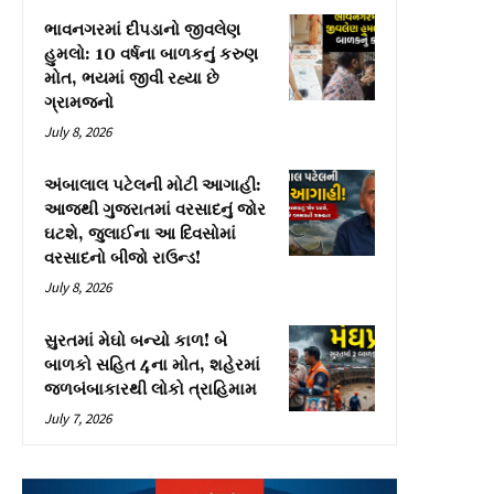
ભાવનગરમાં દીપડાનો જીવલેણ
હુમલો: 10 વર્ષના બાળકનું કરુણ
મોત, ભયમાં જીવી રહ્યા છે
ગ્રામજનો
July 8, 2026
અંબાલાલ પટેલની મોટી આગાહી:
આજથી ગુજરાતમાં વરસાદનું જોર
ઘટશે, જુલાઈના આ દિવસોમાં
વરસાદનો બીજો રાઉન્ડ!
July 8, 2026
સુરતમાં મેઘો બન્યો કાળ! બે
બાળકો સહિત 4ના મોત, શહેરમાં
જળબંબાકારથી લોકો ત્રાહિમામ
July 7, 2026