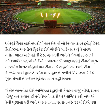
ઓસ્ટ્રેલિયા સામે રમાયેલી ચાર મેચની બોર્ડર-ગાવસ્કર ટ્રોફી ટેસ્ટ
સિરીઝમાં ભારતીય ક્રિકેટ ટીમે જે રીતે બાઉન્સ કર્યું તે સરળ
નહોતું. ભારત માટે પહેલી ટેસ્ટ ગુમાવવી અને તે મેચમાં 36 રનમાં
ઓલઆઉટ થવું એ કોઈ મોટા આંચકાથી ઓછું નહોતું.ટીમનો શ્રેષ્ઠ
બેટ્સમેન વિરાટ કોહલી પણ ટીમ સાથે ન હતો, તેમ છતાં, ટીમ
ઈન્ડિયા બધી મુશ્કેલીઓમાંથી બહાર નીકળીને સિરીઝમાં 2-1થી
જીત મેળવી તે ખરેખર શ્રેષ્ઠ બાબત કહી શકાય
જે રીતે ભારતીય ટીમે અજિંક્ય રહાણેની કેપટનબાજી નીચે, સતત
બીજી વાર કાંગારૂ ટીમને તેમની ધરતી પર પરાજિત કરી, બધાએ
તેની પ્રશંસા કરી અને ભારતના વડા પ્રધાન નરેન્દ્ર મોદીએ પણ