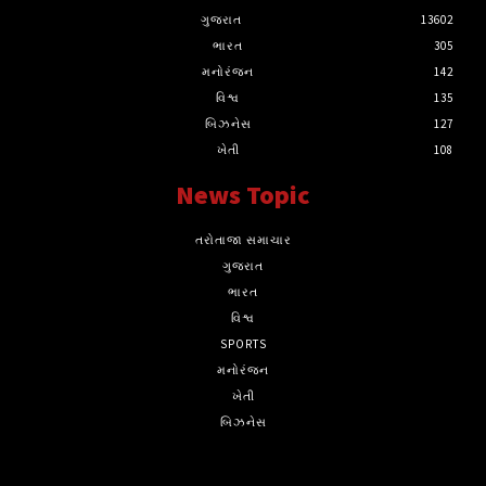
ગુજરાત
13602
ભારત
305
મનોરંજન
142
વિશ્વ
135
બિઝનેસ
127
ખેતી
108
News Topic
તરોતાજા સમાચાર
ગુજરાત
ભારત
વિશ્વ
SPORTS
મનોરંજન
ખેતી
બિઝનેસ