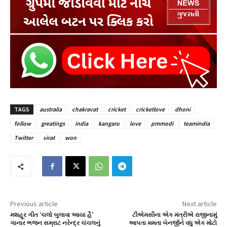
TAGS
australia
chakravat
cricket
cricketlove
dhoni
follow
greatings
india
kangaru
love
pmmodi
teamindia
Twitter
virat
won
Previous article
Next article
મશહૂર ગીત ‘ચલો બુલાવા આયા હૈ’
ટીએમસીના એક મંત્રીએ રાજીનામું
ગાનાર ભજન સમ્રાટ નરેન્દ્ર ચંચલનું
આપતા મમતા બેનર્જીને વધુ એક મોટો