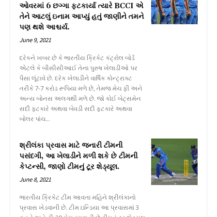
ઓવરમાં 6 છગ્ગા ફટકાર્યા ત્યારે BCCI એ
તેને આટલું ઇનામ આપ્યું હતું જાણીને તમને
પણ થશે આશ્ચર્ય.
June 9, 2021
દરેકને ખબર છે કે ભારતીય ક્રિકેટ કંટ્રોલ બોર્ડ
એટલે કે બીસીસીઆઈ તેના પુરુષ ખેલાડીઓ પર
પૈસા લૂંટાવે છે. દરેક ખેલાડીને વાર્ષિક કોન્ટ્રાક્ટ
તરીકે 7-7 કરોડ રૂપિયા મળે છે, તેમજ મેચ ફી અને
અન્ય બોનસ અલગથી મળે છે. જો કોઈ બેટ્સમેન
સદી ફટકારે અથવા બેવડી સદી ફટકારે અથવા
બોલર પાંચ...
શ્રીલંકા પ્રવાસ માટે જનારી ટીમની
પસંદગી, આ ખેલાડીને મળી શકે છે ટીમની
કેપ્ટન્સી, જાણો ટીમનું ટૂર શેડ્યૂલ.
June 8, 2021
ભારતીય ક્રિકેટ ટીમ આવતા મહિને શ્રીલંકાનો
પ્રવાસ ખેડવાની છે. ટીમ ઇન્ડિયા આ પ્રવાસમાં 3