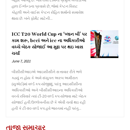
બહાર આવ્યું છે. ભારતીય ટીમના પ્રમુખ ખેલાડીઓ
હાલ ઈંગ્લેન્ડના પ્રવાસે છે, જેમાં કેપ્ટન વિરાટ
કોહલી અને વાઈસ કેપ્ટન રોહિત શર્માનો સમાવેશ
થાય છે. બંને ફોર્મેટ માટેની...
ICC T20 World Cup ના ‘પ્લાન બી’ પર
કામ શરૂ, bcci અને icc ના અધિકારીઓ
વચ્ચે બેઠક યોજાઈ આ મુદ્દા પર થઇ ખાસ
ચર્ચા
June 7, 2021
બીસીસીઆઇએ આઇસીસીને સત્તાવાર રીતે ભલે
કહ્યું ન હોય કે અમે સંયુક્ત અરબ અમીરાત
(યુએઈ)માં વર્લ્ડ કપ યોજીશું, પરંતુ આઇસીસીના
અધિકારીઓ અને બીસીસીઆઇના અધિકારીઓ
વચ્ચે રવિવારે ત્યાં ટી-20 વર્લ્ડ કપ યોજવા માટે બેઠક
યોજાઈ હતી.ઉલ્લેખનીય છે કે એવી ચર્ચા થઇ રહી
હતી કે ટી-૨૦ વર્લ્ડ કપ હવે ભારતમાં નહીં પરંતુ...
તાજા સમાચાર