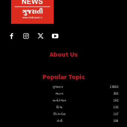
About Us
સત્ય માટે, સત્ય સાથે સતત..
Popular Topic
ગુજરાત
13602
ભારત
305
મનોરંજન
142
વિશ્વ
135
બિઝનેસ
127
ખેતી
108