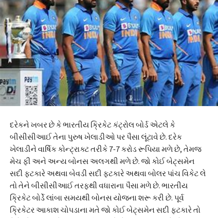
દરેકને ખબર છે કે ભારતીય ક્રિકેટ કંટ્રોલ બોર્ડ એટલે કે
બીસીસીઆઈ તેના પુરુષ ખેલાડીઓ પર પૈસા લૂંટાવે છે. દરેક
ખેલાડીને વાર્ષિક કોન્ટ્રાક્ટ તરીકે 7-7 કરોડ રૂપિયા મળે છે, તેમજ
મેચ ફી અને અન્ય બોનસ અલગથી મળે છે. જો કોઈ બેટ્સમેન
સદી ફટકારે અથવા બેવડી સદી ફટકારે અથવા બોલર પાંચ વિકેટ લે
તો તેને બીસીસીઆઈ તરફથી વધારાના પૈસા મળે છે. ભારતીય
ક્રિકેટ બોર્ડે લાંબા સમયથી બોનસ યોજના શરૂ કરી છે. પૂર્વ
ક્રિકેટર આકાશ ચોપડાના મતે જો કોઈ બેટ્સમેન સદી ફટકારે તો