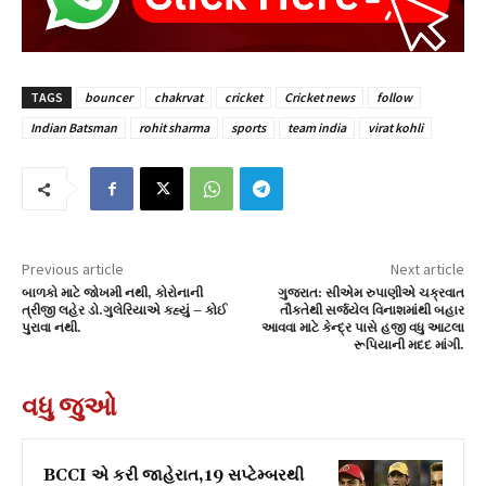
TAGS
bouncer
chakrvat
cricket
Cricket news
follow
Indian Batsman
rohit sharma
sports
team india
virat kohli
Previous article
Next article
બાળકો માટે જોખમી નથી, કોરોનાની
ગુજરાત: સીએમ રુપાણીએ ચક્રવાત
ત્રીજી લહેર ડો.ગુલેરિયાએ કહ્યું – કોઈ
તૌકતેથી સર્જયેલ વિનાશમાંથી બહાર
પુરાવા નથી.
આવવા માટે કેન્દ્ર પાસે હજી વધુ આટલા
રૂપિયાની મદદ માંગી.
વધુ જુઓ
BCCI એ કરી જાહેરાત,19 સપ્ટેમ્બરથી