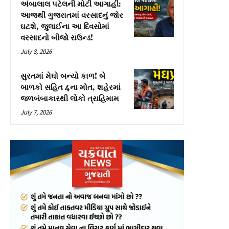
અંબાલાલ પટેલની મોટી આગાહી:
આજથી ગુજરાતમાં વરસાદનું જોર
ઘટશે, જુલાઈના આ દિવસોમાં
વરસાદનો બીજો રાઉન્ડ!
July 8, 2026
સુરતમાં મેઘો બન્યો કાળ! બે
બાળકો સહિત 4ના મોત, શહેરમાં
જળબંબાકારથી લોકો ત્રાહિમામ
July 7, 2026