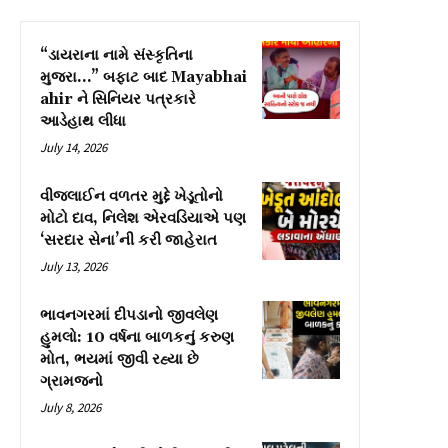
“ડાયરાના નામે સંસ્કૃતિના
મુજરા…” બફાટ બાદ Mayabhai
ahir ને સિનિયર પત્રકારે
આડેહાથ લીધા
July 14, 2026
વીજલાઈન વળતર મુદ્દે ખેડૂતોનો
મોટો દાવ, નિલેશ એરવડિયાએ પણ
‘સરદાર સેના’ની કરી જાહેરાત
July 13, 2026
ભાવનગરમાં દીપડાનો જીવલેણ
હુમલો: 10 વર્ષના બાળકનું કરુણ
મોત, ભયમાં જીવી રહ્યા છે
ગ્રામજનો
July 8, 2026