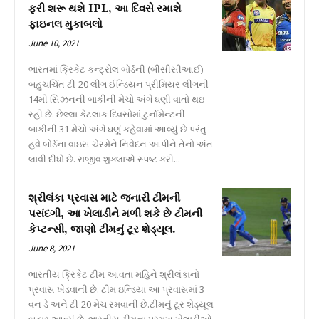
ફરી શરૂ થશે IPL, આ દિવસે રમાશે
ફાઇનલ મુકાબલો
June 10, 2021
ભારતમાં ક્રિકેટ કન્ટ્રોલ બોર્ડની (બીસીસીઆઈ)
બહુચર્ચિત ટી-20 લીગ ઈન્ડિયન પ્રીમિયર લીગની
14મી સિઝનની બાકીની મેચો અંગે ઘણી વાતો થઇ
રહી છે. છેલ્લા કેટલાક દિવસોમાં ટુર્નામેન્ટની
બાકીની 31 મેચો અંગે ઘણું કહેવામાં આવ્યું છે પરંતુ
હવે બોર્ડના વાઇસ ચેરમેને નિવેદન આપીને તેનો અંત
લાવી દીધો છે. રાજીવ શુક્લાએ સ્પષ્ટ કરી...
શ્રીલંકા પ્રવાસ માટે જનારી ટીમની
પસંદગી, આ ખેલાડીને મળી શકે છે ટીમની
કેપ્ટન્સી, જાણો ટીમનું ટૂર શેડ્યૂલ.
June 8, 2021
ભારતીય ક્રિકેટ ટીમ આવતા મહિને શ્રીલંકાનો
પ્રવાસ ખેડવાની છે. ટીમ ઇન્ડિયા આ પ્રવાસમાં 3
વન ડે અને ટી-20 મેચ રમવાની છે.ટીમનું ટૂર શેડ્યૂલ