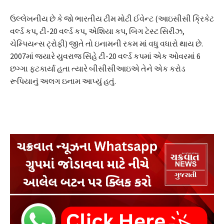
ઉલ્લેખનીય છે કે જો ભારતીય ટીમ મોટી ઈવેન્ટ (આઇસીસી ક્રિકેટ
વર્લ્ડ કપ, ટી-20 વર્લ્ડ કપ, એશિયા કપ, બિગ ટેસ્ટ સિરીઝ,
ચેમ્પિયન્સ ટ્રોફી) જીતે તો ઇનામની રકમ માં વધુ વધારો થાય છે.
2007માં જ્યારે યુવરાજ સિંહે ટી-20 વર્લ્ડ કપમાં એક ઓવરમાં 6
છગ્ગા ફટકાર્યા હતા ત્યારે બીસીસીઆઇએ તેને એક કરોડ
રૂપિયાનું અલગ ઇનામ આપ્યું હતું.