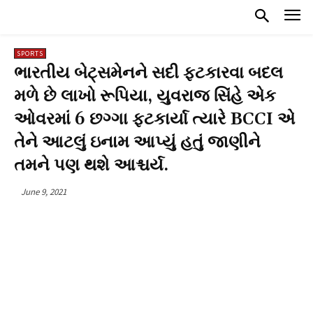
SPORTS
ભારતીય બેટ્સમેનને સદી ફટકારવા બદલ
મળે છે લાખો રૂપિયા, યુવરાજ સિંહે એક
ઓવરમાં 6 છગ્ગા ફટકાર્યા ત્યારે BCCI એ
તેને આટલું ઇનામ આપ્યું હતું જાણીને
તમને પણ થશે આશ્ચર્ય.
June 9, 2021