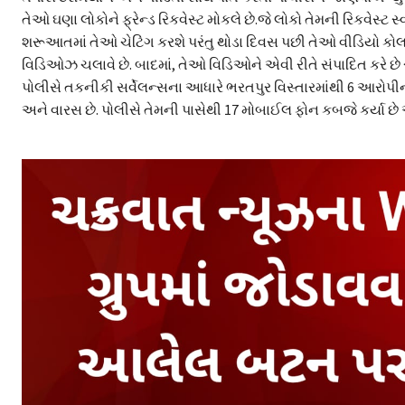
તેઓ ઘણા લોકોને ફ્રેન્ડ રિકવેસ્ટ મોકલે છે.જે લોકો તેમની રિકવેસ્ટ સ
શરૂઆતમાં તેઓ ચેટિંગ કરશે પરંતુ થોડા દિવસ પછી તેઓ વીડિયો કોલ
વિડિઓઝ ચલાવે છે. બાદમાં, તેઓ વિડિઓને એવી રીતે સંપાદિત કરે છે સામ
પોલીસે તકનીકી સર્વેલન્સના આધારે ભરતપુર વિસ્તારમાંથી 6 આરો
અને વારસ છે. પોલીસે તેમની પાસેથી 17 મોબાઈલ ફોન કબજે કર્યા છે