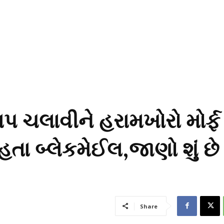
લિપ ચલાવીને હરામખોરો મોર્ફ
તા બ્લેકમેઈલ,જાણો શું છે
Share