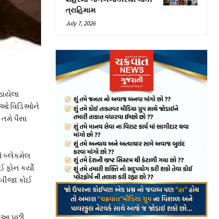
ત્રાહિમામ
July 7, 2026
ડાયેલા
 તેઓ વિડિઓને
 તમે પૈસા
 બ્લેકમેલ
ોઈ ફોન કર્યો
ો બીજા કોઈ
. આ પછી,