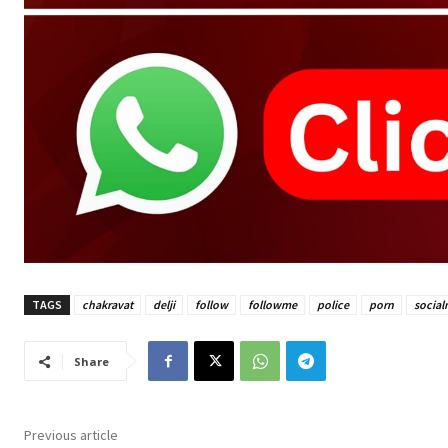
TAGS
chakravat
delji
follow
followme
police
porn
social
Share
Previous article