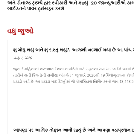
અંતે ડોનાલ્ડ ટ્રમ્પે હાર સ્વીકારી અને કહ્યું- 20 જાન્યુઆરીએ કા
બાઈડનને પાવર ટ્રાંસફર કરશે
વધુ જુઓ
શું મોંઘું થયું અને શું સસ્તું થયું?, આજથી બદલાઈ ગયા છે આ પાંચ
July 1, 2026
જુલાઈ મહિનાની શરૂઆત દેશના નાગરિકો માટે રાહતના સમાચાર લઈને આવી છે
તારીખે થતી કિંમતોની સમીક્ષા અંતર્ગત 1 જુલાઈ, 2026થી 19 કિલોગ્રામના કોમ
ઘટાડો કર્યો છે. આ ઘટાડા બાદ દિલ્હીમાં જે કોમર્શિયલ સિલિન્ડરનો ભાવ ₹3,113.50
આપણા પર આર્થિક તોફાન આવી રહ્યું છે અને આપણા વડાપ્રધાન ઇટલીમ