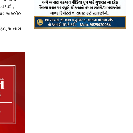
. આ પછી,
લ પર અશ્લીલ
ુફિદ, અનાસ