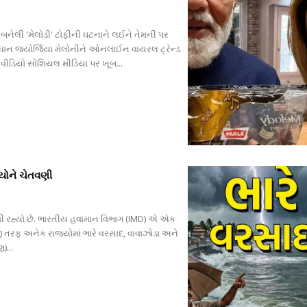
 બનેલી 'મેલોડી' ટોફીની ઘટનાને લઈને તેમની પર
ધાન જ્યોર્જિયા મેલોનીને ઓનલાઈન વાયરલ ટ્રેન્ડ
ેનો વીડિયો સોશિયલ મીડિયા પર ખૂબ...
યોને ચેતવણી
 મળી રહ્યો છે. ભારતીય હવામાન વિભાગ (IMD) એ એક
ી તરફ અનેક રાજ્યોમાં ભારે વરસાદ, વાવાઝોડા અને
)...