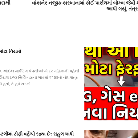
યદાથી
વાંકાનેર નજીક કારખાનામાં કોઈ પાર્સલમાં બોમ્બ જેવી શ
આપી ગયું, તંત્
 મોટા નિયમો
. ઓઈલ માર્કેટિંગ કંપનીઓએ દર મહિનાની પહેલી
ર્શિયલ LPG સિલિન્ડરના ભાવમાં ₹183નો નોંધપાત્ર
 હતો, તે હવે સસ્તો...
ાં ટોફી વહેંચી રહ્યા છે: રાહુલ ગાંધી