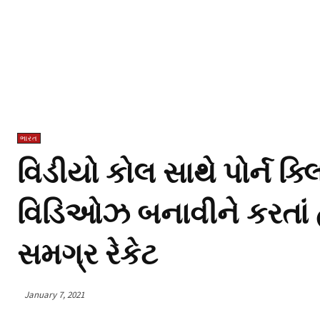
ભારત
વિડીયો કોલ સાથે પોર્ન ક્
વિડિઓઝ બનાવીને કરતાં હ
સમગ્ર રેકેટ
January 7, 2021