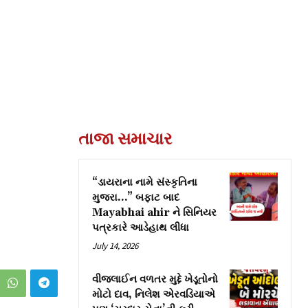
તાજા સમાચાર
“ડાયરાના નામે સંસ્કૃતિના
મુજરા…” બફાટ બાદ
Mayabhai ahir ને સિનિયર
પત્રકારે આડેહાથ લીધા
July 14, 2026
વીજલાઈન વળતર મુદ્દે ખેડૂતોનો
મોટો દાવ, નિલેશ એરવડિયાએ