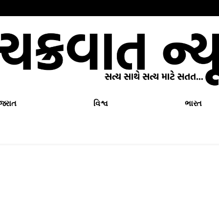
ુજરાત
વિશ્વ
ભારત