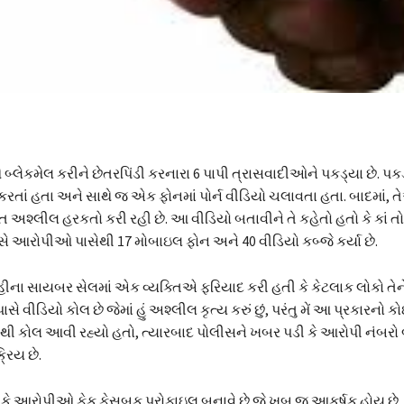
ે બ્લેકમેલ કરીને છેતરપિંડી કરનારા 6 પાપી ત્રાસવાદીઓને પકડ્યા છે. પક
કરતાં હતા અને સાથે જ એક ફોનમાં પોર્ન વીડિયો ચલાવતા હતા. બાદમાં,
તિ અશ્લીલ હરકતો કરી રહી છે. આ વીડિયો બતાવીને તે કહેતો હતો કે કાં તો
 આરોપીઓ પાસેથી 17 મોબાઇલ ફોન અને 40 વીડિયો કબ્જે કર્યા છે.
્હીના સાયબર સેલમાં એક વ્યક્તિએ ફરિયાદ કરી હતી કે કેટલાક લોકો તેને
સે વીડિયો કોલ છે જેમાં હું અશ્લીલ કૃત્ય કરું છું, પરંતુ મેં આ પ્રકારનો ક
ાંથી કોલ આવી રહ્યો હતો, ત્યારબાદ પોલીસને ખબર પડી કે આરોપી નંબર
રિય છે.
 કે આરોપીઓ ફેક ફેસબુક પ્રોફાઇલ બનાવે છે જે ખૂબ જ આકર્ષક હોય છે