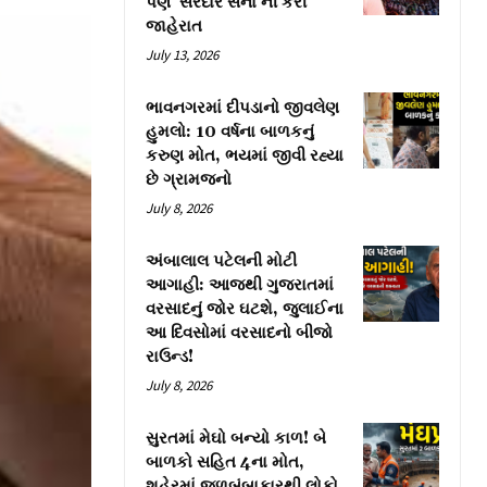
પણ ‘સરદાર સેના’ની કરી
જાહેરાત
July 13, 2026
ભાવનગરમાં દીપડાનો જીવલેણ
હુમલો: 10 વર્ષના બાળકનું
કરુણ મોત, ભયમાં જીવી રહ્યા
છે ગ્રામજનો
July 8, 2026
અંબાલાલ પટેલની મોટી
આગાહી: આજથી ગુજરાતમાં
વરસાદનું જોર ઘટશે, જુલાઈના
આ દિવસોમાં વરસાદનો બીજો
રાઉન્ડ!
July 8, 2026
સુરતમાં મેઘો બન્યો કાળ! બે
બાળકો સહિત 4ના મોત,
શહેરમાં જળબંબાકારથી લોકો