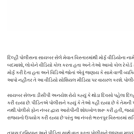
દિલ્હી પોલીસના સાયબર સેલે મેવાત વિસ્તારમાંથી મોર્ફ વીડિયોના નામ
બદમાશો, લોકોને વીડિયો કોલ કરતા હતા અને તેઓ આખો કોલ રેકોર્ડ 
મોર્ફ કરી દેતા હતા અને વિડિઓ જોતાં એવું જણાય કે સામે વાળી વ્યક્
આપો નહીંતર તે આ વીડિયો સોશિયલ મીડિયા પર વાયરલ કરશે. પોલીસે
સાયબર સેલના ડીસીપી અનયેશ રોયે કહ્યું કે થોડા દિવસો પહેલા દિલ
કરી રહ્યા છે. પીડિતએ પોલીસને કહ્યું કે તેઓ કહી રહ્યા છે કે તેમની પા
નથી.પોલીસે ફોન નંબર દ્વારા આરોપીની શોધખોળ શરૂ કરી હતી, જ્ય
રાજ્યનો ઉપયોગ કરી રહ્યા છે પરંતુ આ નંબરો ભરતપુર વિસ્તારમાં સક્
તપાસ દરમિયાન અને પીડિતા સાથે વાત કરતા પોલીસને જાણવા મળ્યું