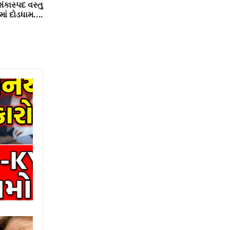
ંકાસ્પદ વસ્તુ
રમાં દોડધામ….