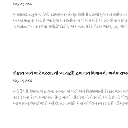
May 20, 2026
અમદાવાદ: રાહુલ ગાંધીએ વડાપ્રધાન નરેન્દ્ર મોદીની ઈટાલી મુલાકાત દરમિયાન
આકરા પ્રહારો કર્યા છે. આ મુલાકાત દરમિયાન પીએમ મોદીએ ઈટાલીના વડાપ્ર
"#Melodi" ના સંદર્ભમાં 'મેલોડી' ટોફીનું એક ખાસ પેકેટ ભેટમાં આપ્યું હતું, જ
તોફાન અને ભારે વરસાદની આગાહી! હવામાન વિભાગની અનેક રાજ્
May 18, 2026
નવી દિલ્હી: દેશભરમાં હાલમાં હવામાનમાં મોટો અને વિરોધાભાસી ફેરફાર જોવા
તરફ દેશના કેટલાક ભાગોમાં તીવ્ર ગરમી (હીટવેવ) ની ચેતવણી આપી છે, તો બીજ
કરા પડવાનું એલર્ટ જારી કર્યું છે. સાયક્લોનિક સર્ક્યુલેશન (ચક્રવાતી પરિભ્રમણ