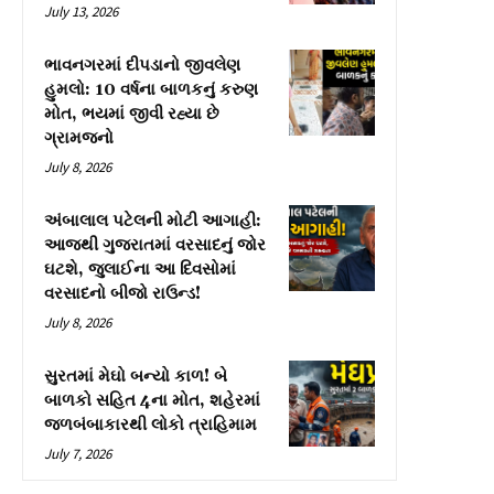
July 13, 2026
ભાવનગરમાં દીપડાનો જીવલેણ
હુમલો: 10 વર્ષના બાળકનું કરુણ
મોત, ભયમાં જીવી રહ્યા છે
ગ્રામજનો
July 8, 2026
અંબાલાલ પટેલની મોટી આગાહી:
આજથી ગુજરાતમાં વરસાદનું જોર
ઘટશે, જુલાઈના આ દિવસોમાં
વરસાદનો બીજો રાઉન્ડ!
July 8, 2026
સુરતમાં મેઘો બન્યો કાળ! બે
બાળકો સહિત 4ના મોત, શહેરમાં
જળબંબાકારથી લોકો ત્રાહિમામ
July 7, 2026