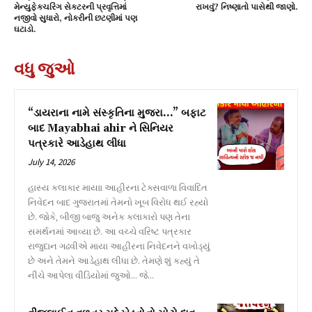
મેન્યુફેક્ચરિંગ સેક્ટરની પ્રવૃત્તિમાં
રાખવું? નિષ્ણાતો પાસેથી જાણો.
નજીવો સુધારો, નોકરીની છટણીમાં પણ
ઘટાડો.
વધુ જુઓ
“ડાયરાના નામે સંસ્કૃતિના મુજરા…” બફાટ
બાદ Mayabhai ahir ને સિનિયર
પત્રકારે આડેહાથ લીધા
July 14, 2026
હાસ્ય કલાકાર માયાા આહીરના ટેક્સવાળા વિવાદિત
નિવેદન બાદ ગુજરાતમાં તેમનો ખૂબ વિરોધ થઈ રહ્યો
છે. જોકે, બીજી બાજુ અનેક કલાકારો પણ તેના
સમર્થનમાં આવ્યા છે. આ વચ્ચે વરિષ્ટ પત્રકાર
રાજુદાન ગઢવીએ માયા આહીરના નિવેદનને વખોડ્યું
છે અને તેમને આડેહાથ લીધા છે. તેમણે શું કહ્યું તે
નીચે આપેલા વીડિયોમાં જુઓ... જે...