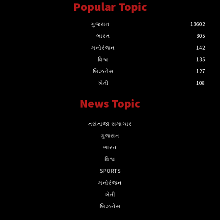
Popular Topic
ગુજરાત
13602
ભારત
305
મનોરંજન
142
વિશ્વ
135
બિઝનેસ
127
ખેતી
108
News Topic
તરોતાજા સમાચાર
ગુજરાત
ભારત
વિશ્વ
SPORTS
મનોરંજન
ખેતી
બિઝનેસ