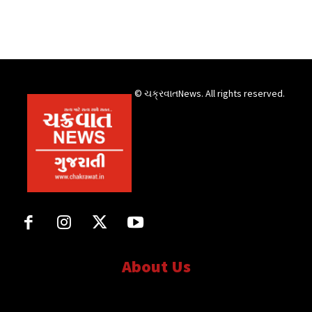
© ચક્રવાતNews. All rights reserved.
About Us
સત્ય માટે, સત્ય સાથે સતત..