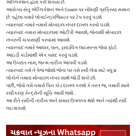
એપ્લિકેશન દ્વારા કરી શકાય છે.
આરોગ્ય સેતુ એપ્લિકેશન અને Cowin પર નોંધણી પ્રક્રિયા સમાન
છે. પહેલા તમારે લોગઈન/રજિસ્ટર પર ટેપ કરવું પડશે.
ત્યારબાદ તમારે તમારો મોબાઇલ નંબર દાખલ કરવો પડશે.
ત્યારબાદ તમારા મોબાઇલમાં ઓટીપી આવશે, જેનાથી મોબાઇલ
નંબરની ચકાસણી કરવામાં આવશે.
ત્યારબાદ તમારે આધાર, પાન, ડ્રાઇવિંગ લાઇસન્સ જેવા ફોટો
આઇડી કાર્ડમાંથી એક પસંદ કરવું પડશે.
આ ઉપરાંત નામ, જન્મ તારીખ આપવી પડશે.
ત્યારબાદ તમે તે પેજ જોશો જેના પર તમે રસી લેવા માટે વધુ ૪
લોકોને તમારા મોબાઇલ નંબર સાથે જોડી શકો છો.
પછી, જેવો તમે તમારો પિન કોડ દાખલ કરશો કે તરત જ, તમારી સામે
રસીકરણ કેન્દ્રોની સૂચિ આવી જશે. .
આ રીતે રસીની તારીખ અને સમય ઉપલબ્ધ થશે અને ત્યાંથી રસી
લઇ શકાશે.