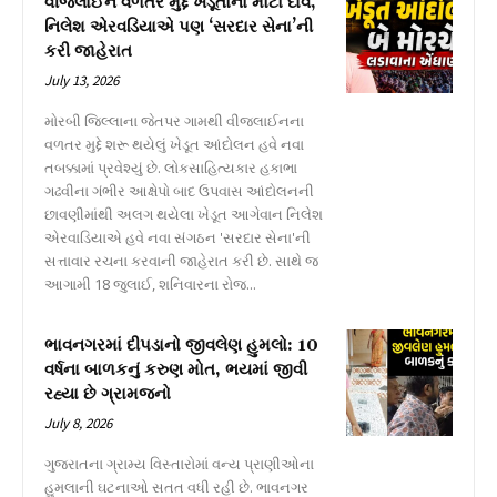
વીજલાઈન વળતર મુદ્દે ખેડૂતોનો મોટો દાવ,
નિલેશ એરવડિયાએ પણ ‘સરદાર સેના’ની
કરી જાહેરાત
July 13, 2026
મોરબી જિલ્લાના જેતપર ગામથી વીજલાઈનના
વળતર મુદ્દે શરૂ થયેલું ખેડૂત આંદોલન હવે નવા
તબક્કામાં પ્રવેશ્યું છે. લોકસાહિત્યકાર હકાભા
ગઢવીના ગંભીર આક્ષેપો બાદ ઉપવાસ આંદોલનની
છાવણીમાંથી અલગ થયેલા ખેડૂત આગેવાન નિલેશ
એરવાડિયાએ હવે નવા સંગઠન 'સરદાર સેના'ની
સત્તાવાર રચના કરવાની જાહેરાત કરી છે. સાથે જ
આગામી 18 જુલાઈ, શનિવારના રોજ...
ભાવનગરમાં દીપડાનો જીવલેણ હુમલો: 10
વર્ષના બાળકનું કરુણ મોત, ભયમાં જીવી
રહ્યા છે ગ્રામજનો
July 8, 2026
ગુજરાતના ગ્રામ્ય વિસ્તારોમાં વન્ય પ્રાણીઓના
હુમલાની ઘટનાઓ સતત વધી રહી છે. ભાવનગર