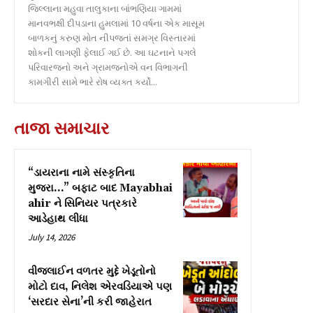
જિલ્લાના મહુવા તાલુકાના બાંભણિયા ગામમાં
માનવભક્ષી દીપડાના હુમલામાં 10 વર્ષના એક માસૂમ
બાળકનું કરુણ મોત નીપજતાં સમગ્ર વિસ્તારમાં
શોકની લાગણી ફેલાઈ ગઈ છે. આ ઘટનાને પગલે
પરિવારજનો અને ગ્રામજનોએ વન વિભાગની
કામગીરી સામે ભારે રોષ વ્યક્ત કર્યો...
તાજા સમાચાર
“ડાયરાના નામે સંસ્કૃતિના
મુજરા…” બફાટ બાદ Mayabhai
ahir ને સિનિયર પત્રકારે
આડેહાથ લીધા
July 14, 2026
વીજલાઈન વળતર મુદ્દે ખેડૂતોનો
મોટો દાવ, નિલેશ એરવડિયાએ પણ
‘સરદાર સેના’ની કરી જાહેરાત