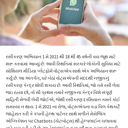
રસીકરણ અભિયાન 1 મે 2021 થી 18 થી 45 વર્ષની વય જૂથ માટે
શરૂ કરવામાં આવ્યું છે. આવી સ્થિતિમાં સરકારે લોકોની સુવિધા માટે
સોશિયલ મીડિયા પ્લેટફોર્મ વોટ્સએપ સાથે એક અભિયાન શરૂ
કર્યું છે. આ અંતર્ગત, ઘરે બેઠાં વોટ્સએપની મદદથી નજીકનું
રસીકરણ કેન્દ્ર શોધી શકાય છે. આવી સ્થિતિમાં, જો તમે રસી લેવા
જઇ રહ્યા છો, તો સૌ પ્રથમ તમારે નજીકના કેન્દ્ર વિશે સંપૂર્ણ
માહિતી મેળવી લેવી જોઈએ, જેથી રસીકરણ દરમિયાન તમને કોઈ
સમસ્યા ન થાય. 1 મે ​​2021 ના ​​રોજ, વોટ્સએપના વડા વિલ કેથકાર્ટે
જાહેરાત કરી કે કંપની હેલ્થ પાર્ટનર સાથે મળીને મેસેજિંગ
એપ્લિકેશન પર Chatbots (ચેટબોટ્સ) થી હેલ્પલાઈન ચલાવવા