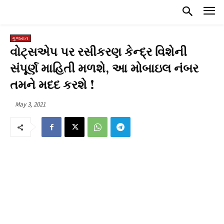
ગુજરાત
વોટ્સએપ પર રસીકરણ કેન્દ્ર વિશેની
સંપૂર્ણ માહિતી મળશે, આ મોબાઇલ નંબર
તમને મદદ કરશે !
May 3, 2021