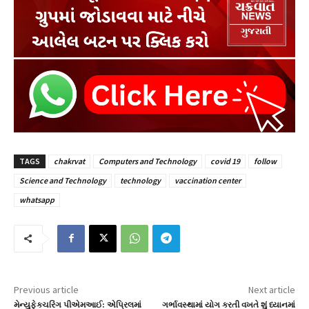
TAGS
chakrvat
Computers and Technology
covid 19
follow
Science and Technology
technology
vaccination center
whatsapp
Previous article
Next article
મેન્યુફેક્ચરિંગ પીએમઆઈ: એપ્રિલમાં
ગર્ભાવસ્થામાં યોગ કરતી વખતે શું ધ્યાનમાં