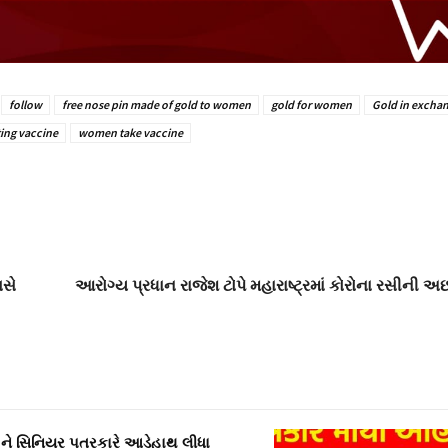
follow
free nose pin made of gold to women
gold for women
Gold in exchan
ting vaccine
women take vaccine
વસે
આરોગ્ય પ્રધાન રાજેશ ટોપે મહારાષ્ટ્રમાં કોરોના રસીની અ
ને સિનિયર પત્રકારે આડેહાથ લીધા