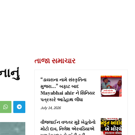
તાજા સમાચાર
ાનું
“ડાયરાના નામે સંસ્કૃતિના
મુજરા…” બફાટ બાદ
Mayabhai ahir ને સિનિયર
પત્રકારે આડેહાથ લીધા
July 14, 2026
વીજલાઈન વળતર મુદ્દે ખેડૂતોનો
મોટો દાવ, નિલેશ એરવડિયાએ