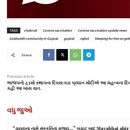
TAGS
chakrvat
Corona vaccination
Corona vaccination update news
Goldsmith community in Gujarat
gujarat
rajkot
Sleeping for free on get
Share
Previous article
ભાજપનો 41મો સ્થાપના દિવસ:વડા પ્રધાન મોદીએ આ મહત્વના દિ
કહી આ ખાસ વાત.
વધુ જુઓ
“ડાયરાના નામે સંસ્કૃતિના મુજરા…” બફાટ બાદ Mayabhai ahir 