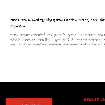
ભાવનગરમાં દીપડાનો જીવલેણ હુમલો: 10 વર્ષના બાળકનું કરુણ મોત
July 8, 2026
ગુજરાતના ગ્રામ્ય વિસ્તારોમાં વન્ય પ્રાણીઓના હુમલાની ઘટનાઓ સતત વધી રહ
બાંભણિયા ગામમાં માનવભક્ષી દીપડાના હુમલામાં 10 વર્ષના એક માસૂમ બાળકનું
ફેલાઈ ગઈ છે. આ ઘટનાને પગલે પરિવારજનો અને ગ્રામજનોએ વન વિભાગની કામગીર
About U