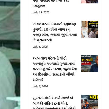
પણ ‘સરદાર સેના’ની કરી
જાહેરાત
July 13, 2026
ભાવનગરમાં દીપડાનો જીવલેણ
હુમલો: 10 વર્ષના બાળકનું
કરુણ મોત, ભયમાં જીવી રહ્યા
છે ગ્રામજનો
July 8, 2026
અંબાલાલ પટેલની મોટી
આગાહી: આજથી ગુજરાતમાં
વરસાદનું જોર ઘટશે, જુલાઈના
આ દિવસોમાં વરસાદનો બીજો
રાઉન્ડ!
July 8, 2026
સુરતમાં મેઘો બન્યો કાળ! બે
બાળકો સહિત 4ના મોત,
શહેરમાં જળબંબાકારથી લોકો