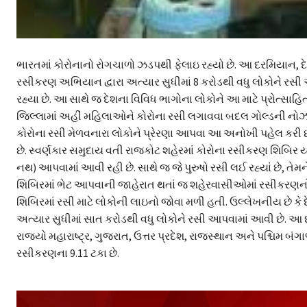
ભારતમાં કોરોનાનો રોગચાળો ઝડપથી ફેલાઇ રહ્યો છે. આ દરમિયાન, દ
રસીકરણ અભિયાન દ્વારા અત્યાર સુધીમાં 8 કરોડથી વધુ લોકોને રસી 
રહ્યા છે. આ સાથે જ દેશના વિવિધ ભાગોના લોકોને આ માટે પ્રોત્સાહ
જિલ્લામાં અહીં મહિલાઓને કોરોના રસી લગાવવા બદલ ગોલ્ડની નોઝ
કોરોના રસી મેળવનારા લોકોને પ્રેરણા આપવા આ અનોખી પહેલ કરી છ
છે. સ્વર્ણકાર સમુદાય વતી રાજકોટ શહેરમાં કોરોના રસીકરણ શિબિ
નથ) આપવામાં આવી રહી છે. સાથે જ જે પુરુષો રસી લઈ રહ્યાં છે, તેમને
શિબિરમાં ભેટ આપવાની જાહેરાત થતાં જ શહેરવાસીઓમાં રસીકરણનો મ
શિબિરમાં રસી માટે લોકોની લાઇનો જોવા મળી હતી. ઉલ્લેખનીય છે કે દ
અત્યાર સુધીમાં સાત કરોડથી વધુ લોકોને રસી આપવામાં આવી છે. આ દર
રાજ્યો મહારાષ્ટ્ર, ગુજરાત, ઉત્તર પ્રદેશ, રાજસ્થાન અને પશ્ચિમ બંગ
રસીકરણના 9.11 ટકા છે.