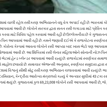
ેશમાં ચાલી રહેલ રસીકરણ અભિયાનને વધુ વેગ અપાઈ રહી છે. ભારતમાં ક
આપવામાં આવી છે. લોકોને સરકાર દ્વારા સતત રસી લગાડવા માટે પ્રેરિત ક
િત કરવા માટે વિવિધ પહેલ કરવામાં આવી રહી છે.ઉલ્લેખનીય છે કે ગુજરાત
 પિન આપવામાં આવી રહી છે. તમને જણાવી દઈએ કે રાજકોટના સ્વર્ણકા
ે. કોરોના કેમ્પમાં આવતા લોકોને રસી આપ્યા બાદ ખાસ ભેટો પણ આપવામ
ર યોજવામાં આવી છે. આ શિબિરમાં રસી લેનાર મહિલાઓને સોનાની નોઝ પિ
 ભેટમાં હેન્ડ બ્લેન્ડર આપવામાં આવી રહ્યું છે. રાજકોટમાં સ્વર્ણકાર સ
ાહોલ છવાયો છે. સમાચાર એજન્સી અનુસાર, સ્વર્ણકાર સમુદાય દ્વારા સ
ેશમાં વિશ્વનું સૌથી મોટુ રસીકરણ અભિયાન ચલાવવામાં આવી રહ્યું છે. ભા
મિયાન, કેન્દ્રીય આરોગ્ય મંત્રાલયે કહ્યું કે અત્યાર સુધીમાં 43 ટકા 
ાળમાં થયું છે. ગુજરાતમાં કુલ 69,23,008 લોકોને રસી આપવામાં આવી છે, જે