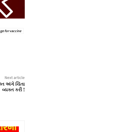
ge for vaccine
Next article
છત અંગે ચિંતા
વ્યક્ત કરી !