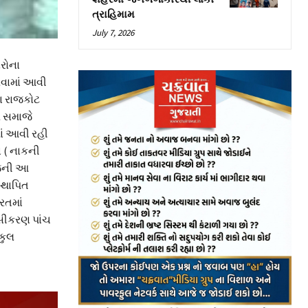
ત્રાહિમામ
July 7, 2026
ોરોના
રવામાં આવી
ના રાજકોટ
ર સમાજે
ાં આવી રહી
ન ( નાકની
માજની આ
્થાપિત
રતમાં
રસીકરણ પાંચ
 કુલ