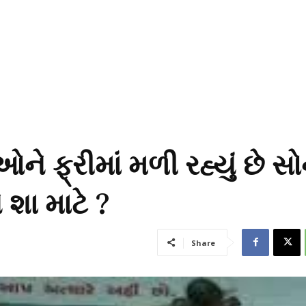
ે ફ્રીમાં મળી રહ્યું છે સોન
શા માટે ?
Share