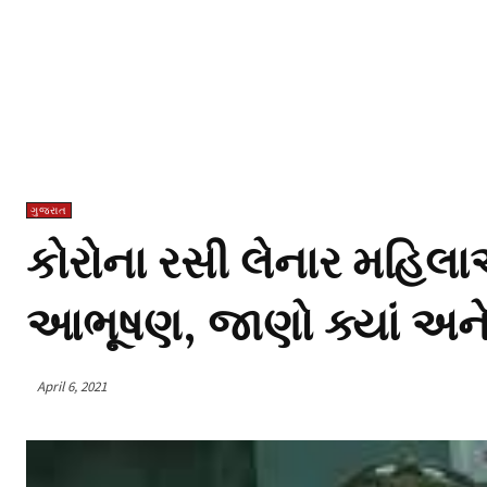
ગુજરાત
કોરોના રસી લેનાર મહિલાઓન
આભૂષણ, જાણો ક્યાં અને 
April 6, 2021