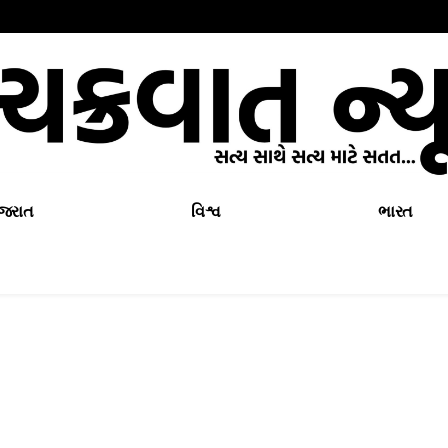
ુજરાત
વિશ્વ
ભારત