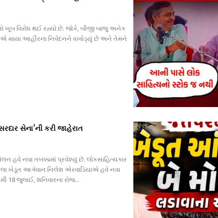
ો ખૂબ વિરોધ થઈ રહ્યો છે. જોકે, બીજી બાજુ અનેક
વીએ માયા આહીરના નિવેદનને વખોડ્યું છે અને તેમને
સરદાર સેના’ની કરી જાહેરાત
 હવે નવા તબક્કામાં પ્રવેશ્યું છે. લોકસાહિત્યકાર
ેલા ખેડૂત આગેવાન નિલેશ એરવાડિયાએ હવે નવા
મી 18 જુલાઈ, શનિવારના રોજ...