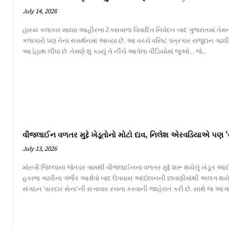
July 14, 2026
હાસ્ય કલાકાર માયાા આહીરના ટેક્સવાળા વિવાદિત નિવેદન બાદ ગુજરાતમાં તેમન
કલાકારો પણ તેના સમર્થનમાં આવ્યા છે. આ વચ્ચે વરિષ્ટ પત્રકાર રાજુદાન ગઢ
આડેહાથ લીધા છે. તેમણે શું કહ્યું તે નીચે આપેલા વીડિયોમાં જુઓ... જે...
વીજલાઈન વળતર મુદ્દે ખેડૂતોનો મોટો દાવ, નિલેશ એરવડિયાએ પણ ‘
July 13, 2026
મોરબી જિલ્લાના જેતપર ગામથી વીજલાઈનના વળતર મુદ્દે શરૂ થયેલું ખેડૂત આંદોલન
હકાભા ગઢવીના ગંભીર આક્ષેપો બાદ ઉપવાસ આંદોલનની છાવણીમાંથી અલગ થય
સંગઠન 'સરદાર સેના'ની સત્તાવાર રચના કરવાની જાહેરાત કરી છે. સાથે જ આગા