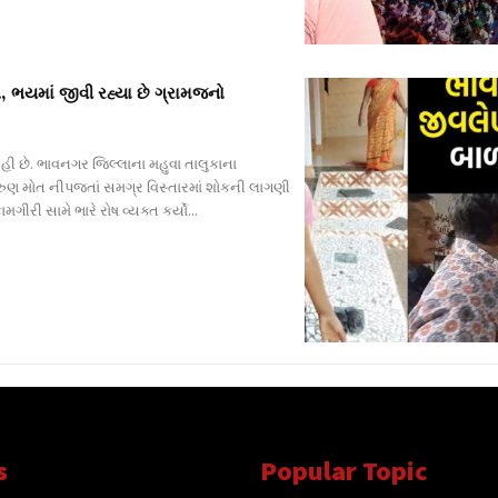
, ભયમાં જીવી રહ્યા છે ગ્રામજનો
ી છે. ભાવનગર જિલ્લાના મહુવા તાલુકાના
 કરુણ મોત નીપજતાં સમગ્ર વિસ્તારમાં શોકની લાગણી
ી સામે ભારે રોષ વ્યક્ત કર્યો...
s
Popular Topic