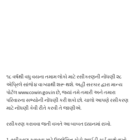
૧૮ વર્ષથી વધુ વયના તમામ લોકો માટે રસીકરણની નોંધણી ૨૮
એપ્રિલે સાંજે ૪ વાગ્યાથી શરૂ થશે. અહીં સરકાર દ્વારા માન્ય
પોર્ટલ www.cowin.gov.in છે, જ્યાં તમે તમારી અને તમારા
પરિવારના સભ્યોની નોંધણી કરી શકો છો. ચાલો આપણે રસીકરણ
માટે નોંધણી કેવી રીતે કરવી તે જાણીએ.
રસીકરણ કરાવવા જતી વખતે આ બાબત ધ્યાનમાં રાખો.
1. રસીકરણ કરાવવા માટે ઉલ્લેખિત ફોટો આઈડી કાર્ડ સાથે રાખો.