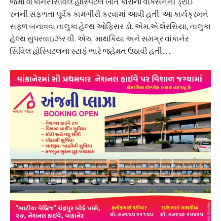
જેમાં વાંકાનેર સિવિલ હોસ્પિટલ ખાતે કોરોના વેક્સિનની ડ્રાઈ
રનની સફળતા પૂર્વક કામગીરી કરવામાં આવી હતી. આ કાર્યક્રમને
સફળ બનાવવા તાલુકા હેલ્થ ઓફિસર ડો. એમ.એ.શેરસિયા, તાલુકા
હેલ્થ સુપરવાઇઝર વી. એચ. માથકિયા અને સમગ્ર વાંકાનેર
સિવિલ હોસ્પિટલના સ્ટાફે ભારે જહેમત ઉઠાવી હતી….