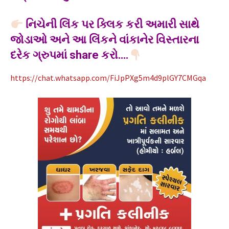
નિચેની લિંક પર ક્લિક કરી અમારી સાથે
જોડાઓ અને આ લિંકને વાંકાનેર વિસ્તારના
દરેક ગ્રુપમાં share કરો….
https://chat.whatsapp.com/FiJpPXg5m4d9plGY7CMGqa