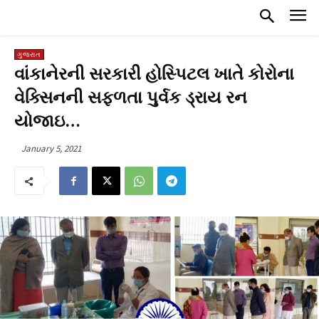
ગુજરાત
વાંકાનેરની સરકારી હોસ્પિટલ ખાતે કોરોના
વેક્સિનની સફળતા પુર્વક ડ્રાય રન
યોજાઇ…
January 5, 2021