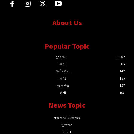
About Us
સત્ય માટે, સત્ય સાથે સતત..
Popular Topic
ગુજરાત
13602
ભારત
305
મનોરંજન
142
વિશ્વ
135
બિઝનેસ
127
ખેતી
108
News Topic
તરોતાજા સમાચાર
ગુજરાત
ભારત