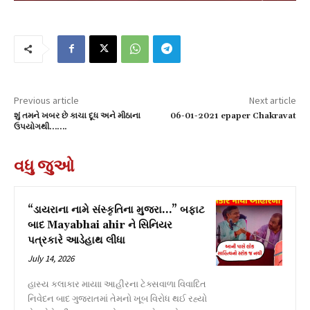
Previous article
Next article
શું તમને ખબર છે કાચા દૂધ અને મીઠાના
06-01-2021 epaper Chakravat
ઉપયોગથી…….
વધુ જુઓ
“ડાયરાના નામે સંસ્કૃતિના મુજરા…” બફાટ
બાદ Mayabhai ahir ને સિનિયર
પત્રકારે આડેહાથ લીધા
July 14, 2026
હાસ્ય કલાકાર માયાા આહીરના ટેક્સવાળા વિવાદિત
નિવેદન બાદ ગુજરાતમાં તેમનો ખૂબ વિરોધ થઈ રહ્યો