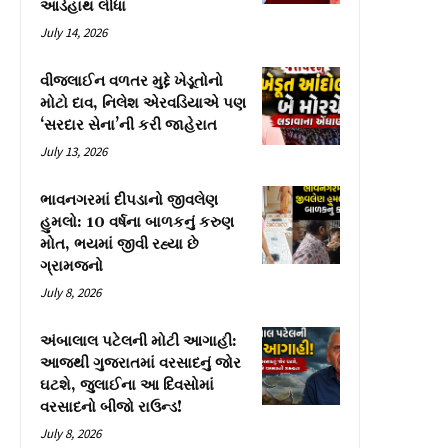
આડેહાથ લીધા
July 14, 2026
વીજલાઈન વળતર મુદ્દે ખેડૂતોનો
મોટો દાવ, નિલેશ એરવડિયાએ પણ
‘સરદાર સેના’ની કરી જાહેરાત
July 13, 2026
ભાવનગરમાં દીપડાનો જીવલેણ
હુમલો: 10 વર્ષના બાળકનું કરુણ
મોત, ભયમાં જીવી રહ્યા છે
ગ્રામજનો
July 8, 2026
અંબાલાલ પટેલની મોટી આગાહી:
આજથી ગુજરાતમાં વરસાદનું જોર
ઘટશે, જુલાઈના આ દિવસોમાં
વરસાદનો બીજો રાઉન્ડ!
July 8, 2026