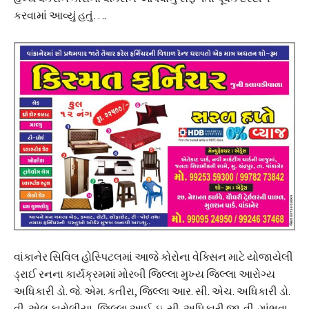
કરવામાં આવ્યું હતું….
વાંકાનેર સિવિલ હોસ્પિટલમાં આજે કોરોના વેક્સિન માટે યોજાયેલી
ડ્રાઈ રનના કાર્યક્રમમાં મોરબી જિલ્લા મુખ્ય જિલ્લા આરોગ્ય
અધિકારી ડો. જે. એમ. કતીરા, જિલ્લા આર. સી. એચ. અધિકારી ડો.
વી. એલ.કારોલીયા, જિલ્લા આઈ. ઇ. સી. અધિકારી જી. વી. ગાંભવા,