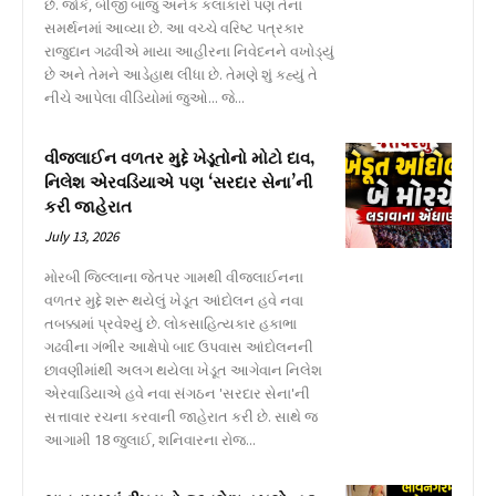
છે. જોકે, બીજી બાજુ અનેક કલાકારો પણ તેના
સમર્થનમાં આવ્યા છે. આ વચ્ચે વરિષ્ટ પત્રકાર
રાજુદાન ગઢવીએ માયા આહીરના નિવેદનને વખોડ્યું
છે અને તેમને આડેહાથ લીધા છે. તેમણે શું કહ્યું તે
નીચે આપેલા વીડિયોમાં જુઓ... જે...
વીજલાઈન વળતર મુદ્દે ખેડૂતોનો મોટો દાવ,
નિલેશ એરવડિયાએ પણ ‘સરદાર સેના’ની
કરી જાહેરાત
July 13, 2026
મોરબી જિલ્લાના જેતપર ગામથી વીજલાઈનના
વળતર મુદ્દે શરૂ થયેલું ખેડૂત આંદોલન હવે નવા
તબક્કામાં પ્રવેશ્યું છે. લોકસાહિત્યકાર હકાભા
ગઢવીના ગંભીર આક્ષેપો બાદ ઉપવાસ આંદોલનની
છાવણીમાંથી અલગ થયેલા ખેડૂત આગેવાન નિલેશ
એરવાડિયાએ હવે નવા સંગઠન 'સરદાર સેના'ની
સત્તાવાર રચના કરવાની જાહેરાત કરી છે. સાથે જ
આગામી 18 જુલાઈ, શનિવારના રોજ...