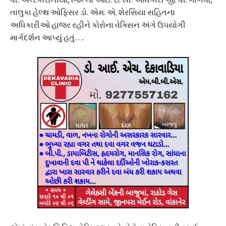
તાલુકા હેલ્થ ઓફિસર ડો. એમ. એ. શેરસિયા સહિતના
અધિકારીઓ હાજર રહીને કોરોના વેક્સિન અંગે ઉપયોગી
માર્ગદર્શન આપ્યું હતું….