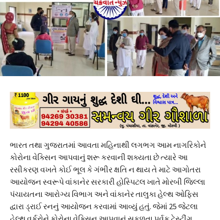
ભારત તથા ગુજરાતમાં આવતા મહિનાથી લગભગ આમ નાગરિકોને
કોરોના વેક્સિન આપવાનું શરૂ કરવાની શક્યતા છે ત્યારે આ
રસીકરણ વખતે કોઈ ભૂલ કે ગંભીર ક્ષતિ ન થાય તે માટે આગોતરા
આયોજન સ્વરૂપે વાંકાનેર સરકારી હોસ્પિટલ ખાતે મોરબી જિલ્લા
પંચાયતના આરોગ્ય વિભાગ અને વાંકાનેર તાલુકા હેલ્થ ઓફિસ
દ્વારા ડ્રાઈ રનનું આયોજન કરવામાં આવ્યું હતું. જેમાં 25 જેટલા
હેલ્થ વર્કરોને કોરોના વેક્સિન આપવાનું સફળતા પૂર્વક ટેસ્ટીંગ