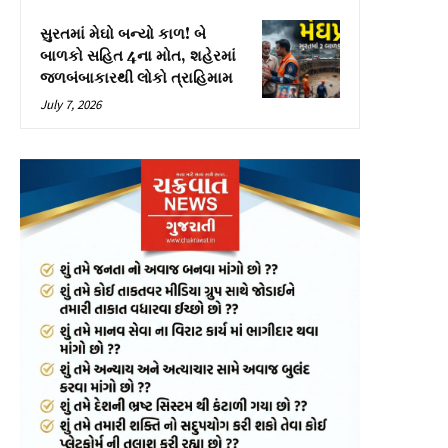
સુરતમાં મેઘો બન્યો કાળ! બે
બાળકો સહિત 4ના મોત, શહેરમાં
જળબંબાકારથી લોકો ત્રાહિમામ
July 7, 2026