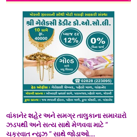
વાંકાનેર શહેર અને સમગ્ર તાલુકાના સમાચારો
ઝડપથી અને સત્ય સાથે મેળવવા માટે ”
ચક્રવાત ન્યુઝ ” સાથે જોડાઓ….