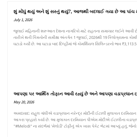
શું મોંઘું થયું અને શું સસ્તું થયું?, આજથી બદલાઈ ગયા છે આ પાંચ
July 1, 2026
જુલાઈ મહિનાની શરૂઆત દેશના નાગરિકો માટે રાહતના સમાચાર લઈને આવી છે
તારીખે થતી કિંમતોની સમીક્ષા અંતર્ગત 1 જુલાઈ, 2026થી 19 કિલોગ્રામના કોમ
ઘટાડો કર્યો છે. આ ઘટાડા બાદ દિલ્હીમાં જે કોમર્શિયલ સિલિન્ડરનો ભાવ ₹3,113.50
આપણા પર આર્થિક તોફાન આવી રહ્યું છે અને આપણા વડાપ્રધાન ઇટલીમ
May 20, 2026
અમદાવાદ: રાહુલ ગાંધીએ વડાપ્રધાન નરેન્દ્ર મોદીની ઈટાલી મુલાકાત દરમિયાન
આકરા પ્રહારો કર્યા છે. આ મુલાકાત દરમિયાન પીએમ મોદીએ ઈટાલીના વડાપ્ર
"#Melodi" ના સંદર્ભમાં 'મેલોડી' ટોફીનું એક ખાસ પેકેટ ભેટમાં આપ્યું હતું, જ