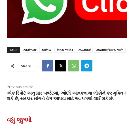
TAGS
chakrvat
follow
local trains
mumbai
mumbai local train
Share
Previous article
એક રિપોર્ટ અનુસાર બજેટમાં, ઓછી આવકવાળા લોકોને કર મુક્તિ 
શકે છે, સરકાર માંગને વેગ આપવા માટે આ પગલાં લઈ શકે છે.
વધુ જુઓ