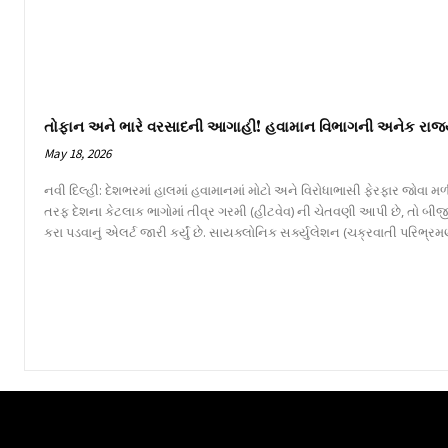
તોફાન અને ભારે વરસાદની આગાહી! હવામાન વિભાગની અનેક રાજ્
May 18, 2026
નવી દિલ્હી: દેશભરમાં હાલમાં હવામાનમાં મોટો અને વિરોધાભાસી ફેરફાર જોવા
તરફ દેશના કેટલાક ભાગોમાં તીવ્ર ગરમી (હીટવેવ) ની ચેતવણી આપી છે, તો બીજ
કરા પડવાનું એલર્ટ જારી કર્યું છે. સાયક્લોનિક સર્ક્યુલેશન (ચક્રવાતી પરિભ્રમણ