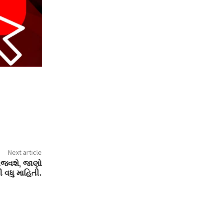
Next article
ા ભજવશે, જાણો
 વધુ માહિતી.