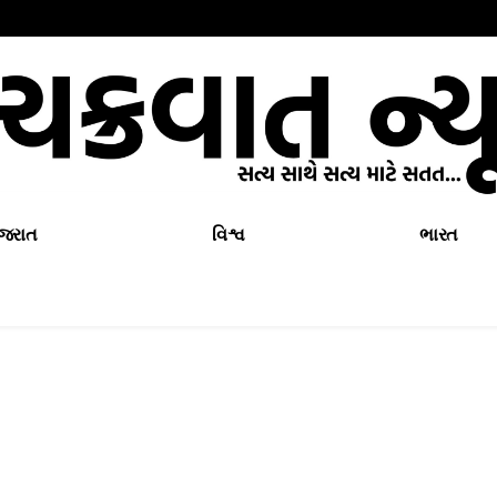
ુજરાત
વિશ્વ
ભારત