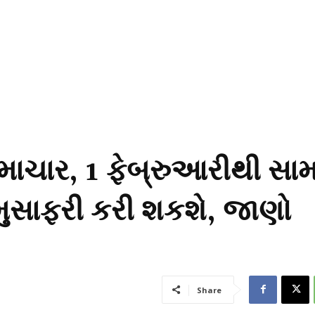
સમાચાર, 1 ફેબ્રુઆરીથી સામ
 મુસાફરી કરી શકશે, જાણો
Share