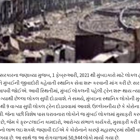
ર સરકારના જણાવ્યા મુજબ, 1 ફેબ્રુઆરી, 2021 થી મુંબઇકારો માટે લોકલ ટ
ે મુંબઈની જીવાદોરી કહેવાતી સ્થાનિક સેવા શરૂ કરવાની માંગ કરી છે. સરકાર
ૂટ આપવી જોઈએ. આવી સ્થિતીમાં, મુંબઈ લોકલની પહેલી ટ્રેન શરૂ થાય ત્ય
9 વાગ્યાથી છેલ્લા લોકલ સુધી દોડાવાશે. તે સમયે, મુંબઇના સ્થાનિક લોકોની 
 થી 9 વાગ્યા સુધી લોકલ ટ્રેન દોડાવવામાં આવશે. ઉલ્લેખનીય છે કે કોરો
 હતી. જેના પછી વિશેષ પાસ ધરાવનારા લોકોને જ મુંબઈ લોકલમાં મુસાફરી કર
 જેમ કે ફ્રન્ટલાઈન કામદારો, આરોગ્ય સંભાળ કાર્યકરો, મુસાફરી કરી
ાનો લાભ લઇ શકશે. જણાવી દઈએ કે કોરોનાને કારણે મહારાષ્ટ્રમાં સૌથી વ
ગયા છે. આ સાથે જ આ રોગચાળામાં 50,944 લોકો માર્યા ગયા છે.