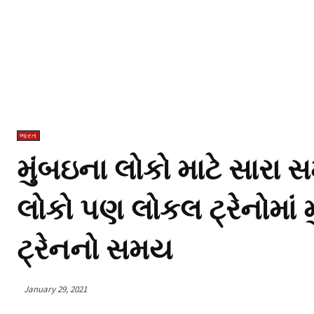
ભારત
મુંબઇના લોકો માટે સારા 
લોકો પણ લોકલ ટ્રેનોમાં
ટ્રેનનો સમય
January 29, 2021