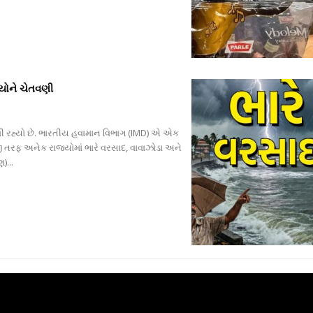
યોને ચેતવણી
 મળી રહ્યો છે. ભારતીય હવામાન વિભાગ (IMD) એ એક
ી તરફ અનેક રાજ્યોમાં ભારે વરસાદ, વાવાઝોડા અને
)...