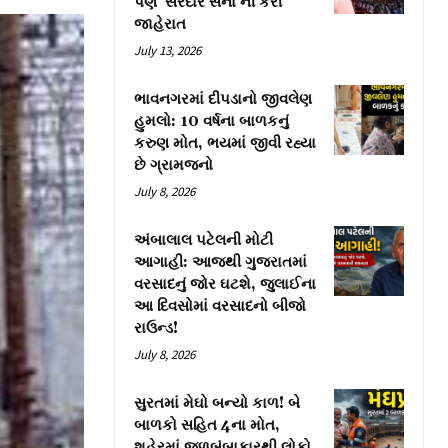
પણ ‘સરદાર સેના’ની કરી
જાહેરાત
July 13, 2026
ભાવનગરમાં દીપડાનો જીવલેણ
હુમલો: 10 વર્ષના બાળકનું
કરુણ મોત, ભયમાં જીવી રહ્યા
છે ગ્રામજનો
July 8, 2026
અંબાલાલ પટેલની મોટી
આગાહી: આજથી ગુજરાતમાં
વરસાદનું જોર ઘટશે, જુલાઈના
આ દિવસોમાં વરસાદનો બીજો
રાઉન્ડ!
July 8, 2026
સુરતમાં મેઘો બન્યો કાળ! બે
બાળકો સહિત 4ના મોત,
શહેરમાં જળબંબાકારથી લોકો