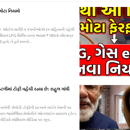
 મોટા નિયમો
. ઓઈલ માર્કેટિંગ કંપનીઓએ દર મહિનાની પહેલી
ર્શિયલ LPG સિલિન્ડરના ભાવમાં ₹183નો નોંધપાત્ર
 હતો, તે હવે સસ્તો...
ાં ટોફી વહેંચી રહ્યા છે: રાહુલ ગાંધી
 બનેલી 'મેલોડી' ટોફીની ઘટનાને લઈને તેમની પર
ધાન જ્યોર્જિયા મેલોનીને ઓનલાઈન વાયરલ ટ્રેન્ડ
ેનો વીડિયો સોશિયલ મીડિયા પર ખૂબ...