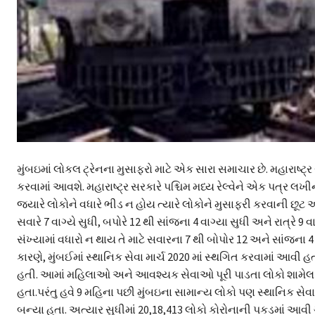
મુંબઇમાં લોકલ ટ્રેનના મુસાફરો માટે એક સારા સમાચાર છે. મહારાષ્ટ્
કરવામાં આવશે. મહારાષ્ટ્ર સરકારે પશ્ચિમ મધ્ય રેલ્વેને એક પત્ર લખીન
જ્યારે લોકોને વધારે ભીડ ન હોય ત્યારે લોકોને મુસાફરી કરવાની છ
સવારે 7 વાગ્યે સુધી, બપોરે 12 થી સાંજના 4 વાગ્યા સુધી અને રાત્રે 
સંખ્યામાં વધારો ન થાય તે માટે સવારના 7 થી બોપોર 12 અને સાંજના 4
કારણે, મુંબઈમાં સ્થાનિક સેવા માર્ચ 2020 માં સ્થગિત કરવામાં આવી
હતી. આમાં મહિલાઓ અને આવશ્યક સેવાઓ પૂરી પાડતા લોકો શામેલ છે,
હતા.પરંતુ હવે 9 મહિના પછી મુંબઇના સામાન્ય લોકો પણ સ્થાનિક સેવ
બન્યા હતા. અત્યાર સુધીમાં 20,18,413 લોકો કોરોનાની પકડમાં આવી 