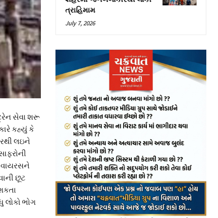
ત્રાહિમામ
July 7, 2026
્રેન સેવા શરૂ
ે કહ્યું કે
ારથી લઇને
મુસાફરોની
ના વાયરસને
વાની છૂટ
 શકતા
ધુ લોકો ભોગ