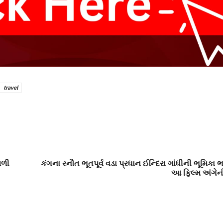
travel
મળી
કંગના રનૌત ભૂતપૂર્વ વડા પ્રધાન ઈન્દિરા ગાંધીની ભૂમિક
આ ફિલ્મ અંગેની