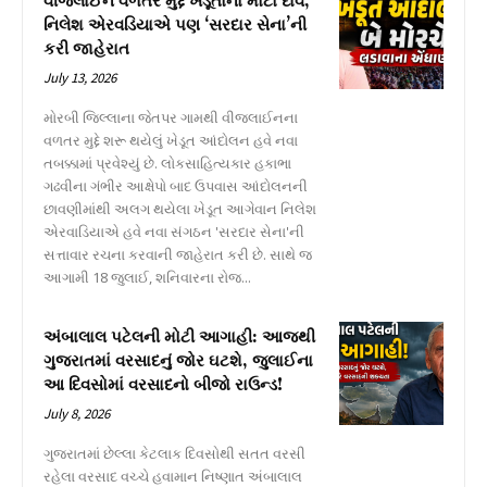
વીજલાઈન વળતર મુદ્દે ખેડૂતોનો મોટો દાવ,
નિલેશ એરવડિયાએ પણ ‘સરદાર સેના’ની
કરી જાહેરાત
July 13, 2026
મોરબી જિલ્લાના જેતપર ગામથી વીજલાઈનના
વળતર મુદ્દે શરૂ થયેલું ખેડૂત આંદોલન હવે નવા
તબક્કામાં પ્રવેશ્યું છે. લોકસાહિત્યકાર હકાભા
ગઢવીના ગંભીર આક્ષેપો બાદ ઉપવાસ આંદોલનની
છાવણીમાંથી અલગ થયેલા ખેડૂત આગેવાન નિલેશ
એરવાડિયાએ હવે નવા સંગઠન 'સરદાર સેના'ની
સત્તાવાર રચના કરવાની જાહેરાત કરી છે. સાથે જ
આગામી 18 જુલાઈ, શનિવારના રોજ...
અંબાલાલ પટેલની મોટી આગાહી: આજથી
ગુજરાતમાં વરસાદનું જોર ઘટશે, જુલાઈના
આ દિવસોમાં વરસાદનો બીજો રાઉન્ડ!
July 8, 2026
ગુજરાતમાં છેલ્લા કેટલાક દિવસોથી સતત વરસી
રહેલા વરસાદ વચ્ચે હવામાન નિષ્ણાત અંબાલાલ