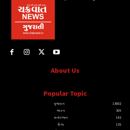
About Us
સત્ય માટે, સત્ય સાથે સતત..
Popular Topic
ગુજરાત
13602
ભારત
305
મનોરંજન
142
વિશ્વ
135