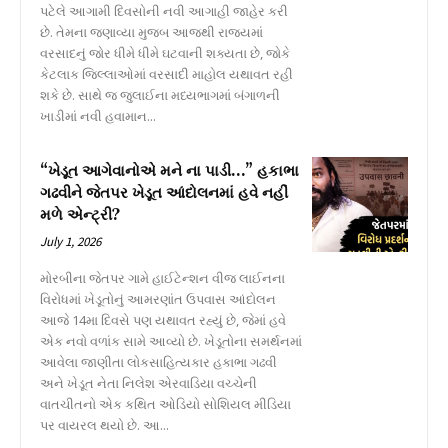
પટેલે આગામી દિવસોની નવી આગાહી જાહેર કરી
છે. તેમના જણાવ્યા મુજબ આજથી રાજ્યમાં
વરસાદનું જોર ધીમે ધીમે ઘટવાની શક્યતા છે, જોકે
કેટલાક જિલ્લાઓમાં વરસાદી માહોલ યથાવત રહી
શકે છે. સાથે જ જુલાઈના મધ્યભાગમાં બંગાળની
ખાડીમાં નવી હવામાન...
“ખેડૂત આગેવાનોએ મને ના પાડી…” હકાભા
ગઢવીને જેતપર ખેડૂત આંદોલનમાં હવે નહીં
મળે એન્ટ્રી?
July 1, 2026
મોરબીના જેતપર ગામે હાઈટેન્શન વીજ લાઈનના
વિરોધમાં ખેડૂતોનું આમરણાંત ઉપવાસ આંદોલન
આજે 14મા દિવસે પણ યથાવત રહ્યું છે, જેમાં હવે
એક નવો વળાંક સામે આવ્યો છે. ખેડૂતોના સમર્થનમાં
આવેલા જાણીતા લોકસાહિત્યકાર હકાભા ગઢવી
અને ખેડૂત નેતા નિલેશ એરવાડિયા વચ્ચેની
વાતચીતનો એક કથિત ઓડિયો સોશિયલ મીડિયા
પર વાયરલ થયો છે. આ...