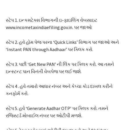
સ્ટેપ 1. ઇન્કમટેક્સ વિભાગની ઇ-ફાઇલિંગ વેબસાઇટ
www.incometaxindiaefiling.gov.in. પર જાઓ
સ્ટેપ 2. હવે હોમ પેજ પરના ‘Quick Links’ વિભાગ પર જાઓ અને
‘Instant PAN through Aadhaar’ પર ક્લિક કરો.
સ્ટેપ 3. પછી ‘Get New PAN’ ની લિંક પર ક્લિક કરો. આ તમને
ઇન્સ્ટન્ટ પાન વિનંતી વેબપેજ પર લઈ જશે.
સ્ટેપ 4 . હવે તમારો આધાર નંબર અને કેપ્ચા કોડ દાખલ કરીને
કનફોર્મ કરો.
સ્ટેપ 5. હવે ‘Generate Aadhar OTP’ પર ક્લિક કરો. તમને
રજિસ્ટર્ડ મોબાઈલ નંબર પર ઓટીપી મળશે.