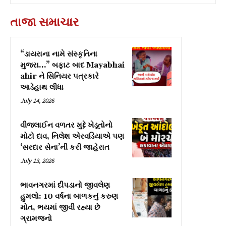
તાજા સમાચાર
“ડાયરાના નામે સંસ્કૃતિના
મુજરા…” બફાટ બાદ Mayabhai
ahir ને સિનિયર પત્રકારે
આડેહાથ લીધા
July 14, 2026
વીજલાઈન વળતર મુદ્દે ખેડૂતોનો
મોટો દાવ, નિલેશ એરવડિયાએ પણ
‘સરદાર સેના’ની કરી જાહેરાત
July 13, 2026
ભાવનગરમાં દીપડાનો જીવલેણ
હુમલો: 10 વર્ષના બાળકનું કરુણ
મોત, ભયમાં જીવી રહ્યા છે
ગ્રામજનો