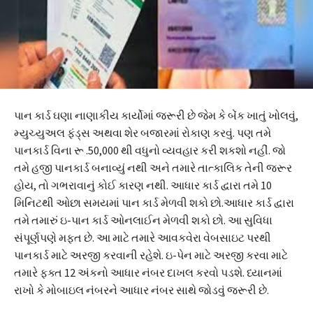
પાન કાર્ડ ઘણા નાણાકીય કાર્યોમાં જરૂરી છે જેમ કે બેંક ખાતું ખોલવું,
મ્યુચ્યુઅલ ફંડ્સ અથવા શેર બજારમાં રોકાણ કરવું. પણ તમે
પાનકાર્ડ વિના રૂ .50,000 થી વધુનો વ્યવહાર કરી શકશો નહીં. જો
તમે હજી પાનકાર્ડ બનાવ્યું નથી અને તમારે તાત્કાલિક તેની જરૂર
હોય, તો ગભરાવાનું કોઈ કારણ નથી. આધાર કાર્ડ દ્વારા તમે 10
મિનિટથી ઓછા સમયમાં પાન કાર્ડ મેળવી શકો છો.આધાર કાર્ડ દ્વારા
તમે તમારું ઇ-પાન કાર્ડ ઓનલાઈન મેળવી શકો છો. આ સુવિધા
સંપૂર્ણપણે મફત છે. આ માટે તમારે આવકવેરા વેબસાઇટ પરથી
પાનકાર્ડ માટે અરજી કરવાની રહેશે. ઇ-પેન માટે અરજી કરવા માટે
તમારે ફક્ત 12 અંકનો આધાર નંબર દાખલ કરવો પડશે. ધ્યાનમાં
રાખો કે મોબાઇલ નંબરને આધાર નંબર સાથે જોડવું જરૂરી છે.