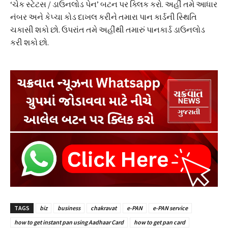
‘ચેક સ્ટેટસ / ડાઉનલોડ પેન’ બટન પર ક્લિક કરો. અહીં તમે આધાર
નંબર અને કેપ્ચા કોડ દાખલ કરીને તમારા પાન કાર્ડની સ્થિતિ
ચકાસી શકો છો. ઉપરાંત તમે અહીંથી તમારું પાનકાર્ડ ડાઉનલોડ
કરી શકો છો.
TAGS
biz
business
chakravat
e-PAN
e-PAN service
how to get instant pan using Aadhaar Card
how to get pan card