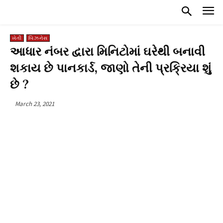
ખેતી
બિઝનેસ
આધાર નંબર દ્વારા મિનિટોમાં ઘરેથી બનાવી
શકાય છે પાનકાર્ડ, જાણો તેની પ્રક્રિયા શું
છે ?
March 23, 2021