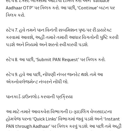
સ્ટેપ 6. ટેક્સ્ટ બોક્સમાં ઓટીપી દાખલ કરો અને ‘Validate
Aadhaar OTP’ પર ક્લિક કરો. આ પછી, ‘Continue’ બટન પર
ક્લિક કરો.
સ્ટેપ 7. હવે તમને પાન વિનંતી સબમિશન પૃષ્ઠ પર રીડાયરેક્ટ
કરવામાં આવશે, અહીં તમારે તમારી આધાર વિગતોની પુષ્ટિ કરવી
પડશે અને નિયમો અને શરતો સ્વીકારવી પડશે.
સ્ટેપ 8. આ પછી, ‘Submit PAN Request’ પર ક્લિક કરો.
સ્ટેપ 9. હવે આ પછી, નોંધણી નંબર જનરેટ થશે. તમે આ
એકનોવલેજમેન્ટ નંબરને નોંધી લો.
પાનકાર્ડ ડાઉનલોડ કરવાની પ્રક્રિયા
આ માટે તમારે આવકવેરા વિભાગની ઇ-ફાઇલિંગ વેબસાઇટના
હોમપેજ પરના ‘Quick Links’ વિભાગમાં જવું પડશે અને ‘Instant
PAN through Aadhaar’ પર ક્લિક કરવું પડશે. આ પછી તમે અહીં