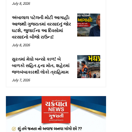
July 8, 2026
અંબાલાલ પટેલની મોટી આગાહી:
આજથી ગુજરાતમાં વરસાદનું જોર
ઘટશે, જુલાઈના આ દિવસોમાં
વરસાદનો બીજો રાઉન્ડ!
July 8, 2026
સુરતમાં મેઘો બન્યો કાળ! બે
બાળકો સહિત 4ના મોત, શહેરમાં
જળબંબાકારથી લોકો ત્રાહિમામ
July 7, 2026