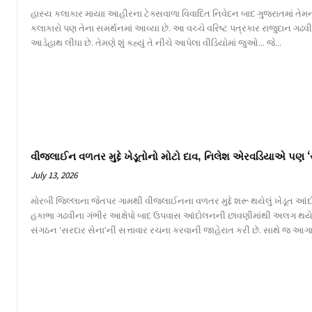
હાસ્ય કલાકાર માયાા આહીરના ટેક્સવાળા વિવાદિત નિવેદન બાદ ગુજરાતમાં તેમન
કલાકારો પણ તેના સમર્થનમાં આવ્યા છે. આ વચ્ચે વરિષ્ટ પત્રકાર રાજુદાન ગઢ
આડેહાથ લીધા છે. તેમણે શું કહ્યું તે નીચે આપેલા વીડિયોમાં જુઓ... જે...
વીજલાઈન વળતર મુદ્દે ખેડૂતોનો મોટો દાવ, નિલેશ એરવડિયાએ પણ ‘
July 13, 2026
મોરબી જિલ્લાના જેતપર ગામથી વીજલાઈનના વળતર મુદ્દે શરૂ થયેલું ખેડૂત આંદોલન
હકાભા ગઢવીના ગંભીર આક્ષેપો બાદ ઉપવાસ આંદોલનની છાવણીમાંથી અલગ થય
સંગઠન 'સરદાર સેના'ની સત્તાવાર રચના કરવાની જાહેરાત કરી છે. સાથે જ આગા