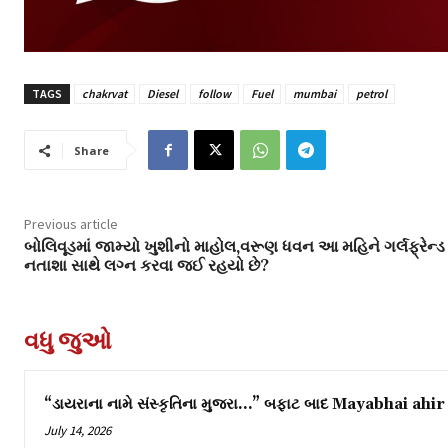
TAGS
chakrvat
Diesel
follow
Fuel
mumbai
petrol
Share
Previous article
બોલિવૂડમાં જામ્યો ખુશીનો માહોલ,વરૂણ ધવન આ મહિને ગર્લફ્રેન્ડ
નતાશા સાથે લગ્ન કરવા જઈ રહયો છે?
વધુ જુઓ
“ડાયરાના નામે સંસ્કૃતિના મુજરા…” બફાટ બાદ Mayabhai ahir 
July 14, 2026