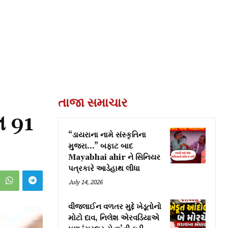
તાજા સમાચાર
લ 91
“ડાયરાના નામે સંસ્કૃતિના
મુજરા…” બફાટ બાદ
Mayabhai ahir ને સિનિયર
પત્રકારે આડેહાથ લીધા
July 14, 2026
વીજલાઈન વળતર મુદ્દે ખેડૂતોનો
મોટો દાવ, નિલેશ એરવડિયાએ