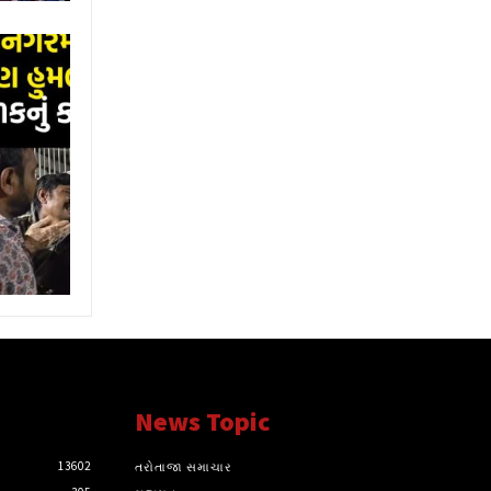
News Topic
13602
તરોતાજા સમાચાર