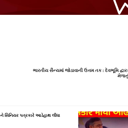
ભારતીય સૈન્યમાં જોડાવાની ઉત્તમ તક : દેવભૂમિ દ્વા
મેળા
ને સિનિયર પત્રકારે આડેહાથ લીધા