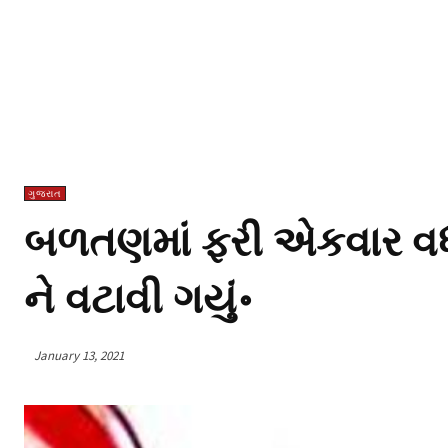
ગુજરાત
બળતણમાં ફરી એકવાર વધારો
ને વટાવી ગયું॰
January 13, 2021