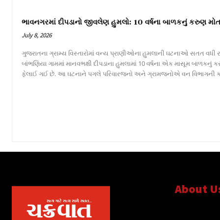
ભાવનગરમાં દીપડાનો જીવલેણ હુમલો: 10 વર્ષના બાળકનું કરુણ મોત
July 8, 2026
ગુજરાતના ગ્રામ્ય વિસ્તારોમાં વન્ય પ્રાણીઓના હુમલાની ઘટનાઓ સતત વધી રહ
બાંભણિયા ગામમાં માનવભક્ષી દીપડાના હુમલામાં 10 વર્ષના એક માસૂમ બાળકનું
ફેલાઈ ગઈ છે. આ ઘટનાને પગલે પરિવારજનો અને ગ્રામજનોએ વન વિભાગની કામગીર
About U
સત્ય માટે, સત