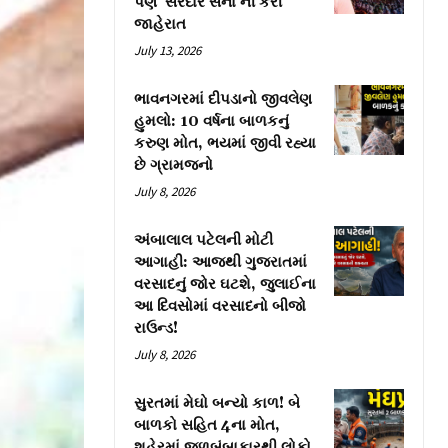
પણ ‘સરદાર સેના’ની કરી
જાહેરાત
July 13, 2026
ભાવનગરમાં દીપડાનો જીવલેણ
હુમલો: 10 વર્ષના બાળકનું
કરુણ મોત, ભયમાં જીવી રહ્યા
છે ગ્રામજનો
July 8, 2026
અંબાલાલ પટેલની મોટી
આગાહી: આજથી ગુજરાતમાં
વરસાદનું જોર ઘટશે, જુલાઈના
આ દિવસોમાં વરસાદનો બીજો
રાઉન્ડ!
July 8, 2026
સુરતમાં મેઘો બન્યો કાળ! બે
બાળકો સહિત 4ના મોત,
શહેરમાં જળબંબાકારથી લોકો