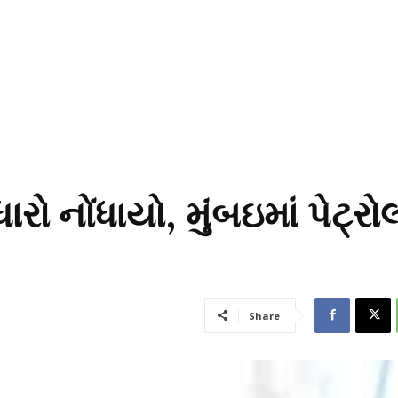
 નોંધાયો, મુંબઇમાં પેટ્રો
Share