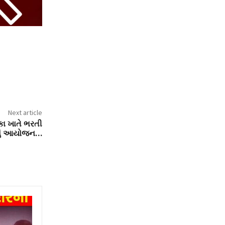
Next article
રકા ખાતે ભરતી
નું આયોજન…