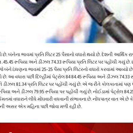
ો છે. બંનેના ભાવમાં પ્રતિ લિટર 25 પૈસાનો વધારો થયો છે. દેશની આર્થિક 
રોલ .45.45 રૂપિયા અને ડીઝલ 74.33 રૂપિયા પ્રતિ લિટર પર પહોંચી ગયું છે. છ
બંને ઇંધણના ભાવમાં 25-25 પૈસા પ્રતિ લિટરનો વધારો કરવામાં આવ્યો છે.
ો છે. આ વધારા પછી દિલ્હીમાં પેટ્રોલ 84 84.45 રૂપિયા અને ડીઝલ 74.33 ર
અને ડીઝલ 81.34 પ્રતિ લિટર પર પહોંચી ગયું છે. એ જ રીતે કોલકાતામાં પણ પ
રૂપિયા અને ડીઝલ 79.95 રૂપિયા પર પહોંચી ગયું છે. નોઈડામાં પેટ્રોલ 84.
મતમાં વધારાને લીધે મોંઘવારી વધવાની સંભાવના છે. નોંધપાત્ર વાત એ છે કે
વની અસર એક મહિના પછી જોવા મળી રહી છે.