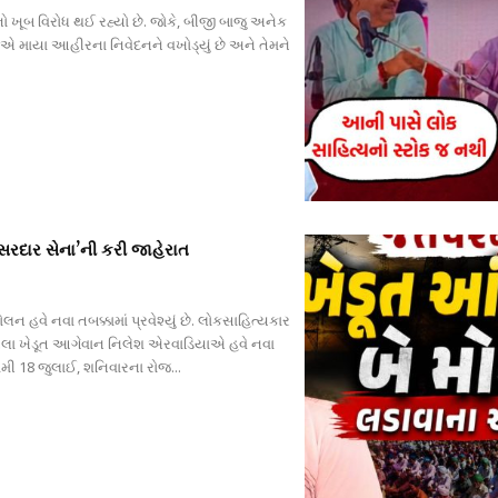
ો ખૂબ વિરોધ થઈ રહ્યો છે. જોકે, બીજી બાજુ અનેક
વીએ માયા આહીરના નિવેદનને વખોડ્યું છે અને તેમને
સરદાર સેના’ની કરી જાહેરાત
 હવે નવા તબક્કામાં પ્રવેશ્યું છે. લોકસાહિત્યકાર
ેલા ખેડૂત આગેવાન નિલેશ એરવાડિયાએ હવે નવા
મી 18 જુલાઈ, શનિવારના રોજ...