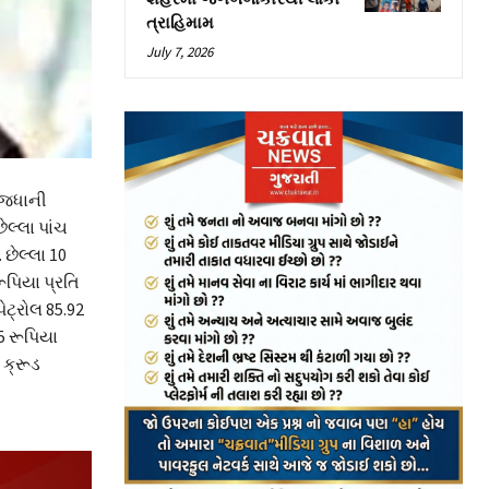
ત્રાહિમામ
July 7, 2026
રાજધાની
ેલ્લા પાંચ
 છેલ્લા 10
ૂપિયા પ્રતિ
ેટ્રોલ 85.92
25 રૂપિયા
 ક્રૂડ