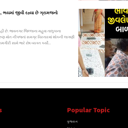
, ભયમાં જીવી રહ્યા છે ગ્રામજનો
ી છે. ભાવનગર જિલ્લાના મહુવા તાલુકાના
 કરુણ મોત નીપજતાં સમગ્ર વિસ્તારમાં શોકની લાગણી
ી સામે ભારે રોષ વ્યક્ત કર્યો...
s
Popular Topic
્ય સાથે સતત..
ગુજરાત