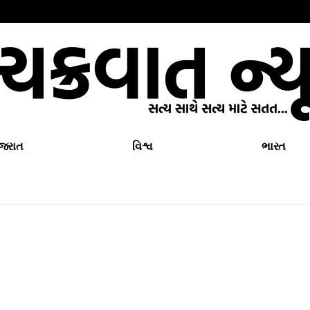
ુજરાત
વિશ્વ
ભારત