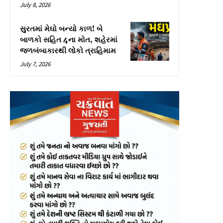
July 8, 2026
સુરતમાં મેઘો બન્યો કાળ! બે
બાળકો સહિત 4ના મોત, શહેરમાં
જળબંબાકારથી લોકો ત્રાહિમામ
July 7, 2026