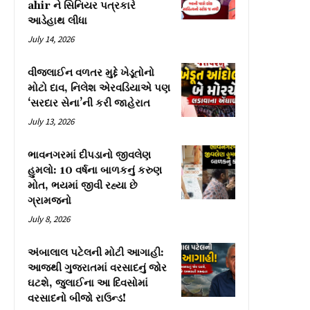
ahir ને સિનિયર પત્રકારે
આડેહાથ લીધા
July 14, 2026
વીજલાઈન વળતર મુદ્દે ખેડૂતોનો
મોટો દાવ, નિલેશ એરવડિયાએ પણ
‘સરદાર સેના’ની કરી જાહેરાત
July 13, 2026
ભાવનગરમાં દીપડાનો જીવલેણ
હુમલો: 10 વર્ષના બાળકનું કરુણ
મોત, ભયમાં જીવી રહ્યા છે
ગ્રામજનો
July 8, 2026
અંબાલાલ પટેલની મોટી આગાહી:
આજથી ગુજરાતમાં વરસાદનું જોર
ઘટશે, જુલાઈના આ દિવસોમાં
વરસાદનો બીજો રાઉન્ડ!