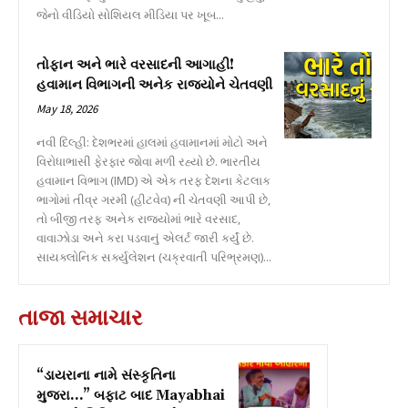
જેનો વીડિયો સોશિયલ મીડિયા પર ખૂબ...
તોફાન અને ભારે વરસાદની આગાહી!
હવામાન વિભાગની અનેક રાજ્યોને ચેતવણી
May 18, 2026
નવી દિલ્હી: દેશભરમાં હાલમાં હવામાનમાં મોટો અને
વિરોધાભાસી ફેરફાર જોવા મળી રહ્યો છે. ભારતીય
હવામાન વિભાગ (IMD) એ એક તરફ દેશના કેટલાક
ભાગોમાં તીવ્ર ગરમી (હીટવેવ) ની ચેતવણી આપી છે,
તો બીજી તરફ અનેક રાજ્યોમાં ભારે વરસાદ,
વાવાઝોડા અને કરા પડવાનું એલર્ટ જારી કર્યું છે.
સાયક્લોનિક સર્ક્યુલેશન (ચક્રવાતી પરિભ્રમણ)...
તાજા સમાચાર
“ડાયરાના નામે સંસ્કૃતિના
મુજરા…” બફાટ બાદ Mayabhai