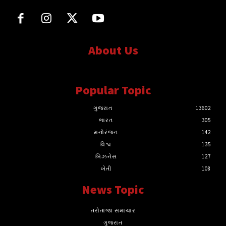
About Us
સત્ય માટે, સત્ય સાથે સતત..
Popular Topic
ગુજરાત
13602
ભારત
305
મનોરંજન
142
વિશ્વ
135
બિઝનેસ
127
ખેતી
108
News Topic
તરોતાજા સમાચાર
ગુજરાત