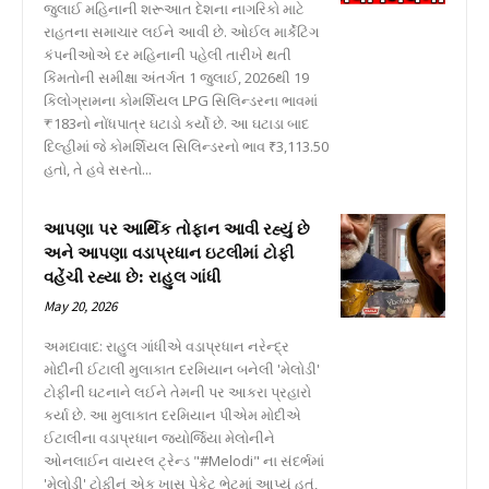
જુલાઈ મહિનાની શરૂઆત દેશના નાગરિકો માટે
રાહતના સમાચાર લઈને આવી છે. ઓઈલ માર્કેટિંગ
કંપનીઓએ દર મહિનાની પહેલી તારીખે થતી
કિંમતોની સમીક્ષા અંતર્ગત 1 જુલાઈ, 2026થી 19
કિલોગ્રામના કોમર્શિયલ LPG સિલિન્ડરના ભાવમાં
₹183નો નોંધપાત્ર ઘટાડો કર્યો છે. આ ઘટાડા બાદ
દિલ્હીમાં જે કોમર્શિયલ સિલિન્ડરનો ભાવ ₹3,113.50
હતો, તે હવે સસ્તો...
આપણા પર આર્થિક તોફાન આવી રહ્યું છે
અને આપણા વડાપ્રધાન ઇટલીમાં ટોફી
વહેંચી રહ્યા છે: રાહુલ ગાંધી
May 20, 2026
અમદાવાદ: રાહુલ ગાંધીએ વડાપ્રધાન નરેન્દ્ર
મોદીની ઈટાલી મુલાકાત દરમિયાન બનેલી 'મેલોડી'
ટોફીની ઘટનાને લઈને તેમની પર આકરા પ્રહારો
કર્યા છે. આ મુલાકાત દરમિયાન પીએમ મોદીએ
ઈટાલીના વડાપ્રધાન જ્યોર્જિયા મેલોનીને
ઓનલાઈન વાયરલ ટ્રેન્ડ "#Melodi" ના સંદર્ભમાં
'મેલોડી' ટોફીનું એક ખાસ પેકેટ ભેટમાં આપ્યું હતું,