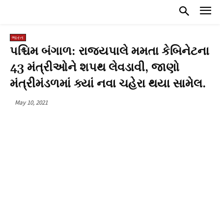
ભારત
પશ્ચિમ બંગાળ: રાજ્યપાલે મમતા કેબિનેટના
43 મંત્રીઓને શપથ લેવડાવી, જાણો
મંત્રીમંડળમાં ક્યાં નવા ચહેરા થયા સામેલ.
May 10, 2021