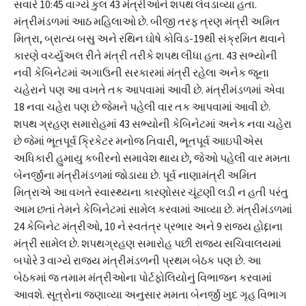
સવારે 10:45 વાગ્યે કુલ 43 મંત્રીઓને શપથ લેવડાવ્યા હતા.
મંત્રીમંડળમાં આઠ મહિલાઓ છે. બીજી તરફ ત્રણ મંત્રી અમિત
મિત્રા, બ્રાત્ય બસુ અને રથિન ઘોષે કોવિડ-19થી સંક્રમિત થવાને
કારણે વર્ચ્યુઅલ રીતે મંત્રી તરીકે શપથ લીધા હતા. 43 સભ્યોની
નવી કેબિનેટમાં અગાઉની સરકારમાં મંત્રી રહેલા અનેક જૂના
ચહેરાને પણ આ વખતે તક આપવામાં આવી છે. મંત્રીમંડળમાં એવા
18 નવા ચહેરા પણ છે જેમને પહેલી વાર તક આપવામાં આવી છે.
શપથ ગ્રહણ સમારોહમાં 43 સભ્યોની કેબિનેટમાં અનેક નવા ચહેરા
છે જેમાં ભૂતપૂર્વ ક્રિકેટર મનોજ તિવારી, ભૂતપૂર્વ આઇપીએસ
અધિકારી હુમાયુ કબીરનો સમાવેશ થાય છે, જેઓ પહેલી વાર મમતા
બેનર્જીના મંત્રીમંડળમાં જોડાયા છે. પૂર્વ નાણામંત્રી અમિત
મિત્રાએ આ વખતે સ્વાસ્થ્યના કારણોસર ચૂંટણી લડી ન હતી પરંતુ
આમ છતાં તેમને કેબિનેટમાં સામેલ કરવામાં આવ્યા છે. મંત્રીમંડળમાં
24 કેબિનેટ મંત્રીઓ, 10 ને સ્વતંત્ર પ્રભાર અને 9 રાજ્ય હોદ્દાના
મંત્રી સામેલ છે. શપથગ્રહણ સમારોહ પછી રાજ્ય સચિવાલયમાં
બપોરે 3 વાગ્યે રાજ્ય મંત્રીમંડળની પ્રથમ બેઠક પણ છે. આ
બેઠકમાં જ તમામ મંત્રીઓના પોર્ટફોલિયોનું વિભાજન કરવામાં
આવશે. સૂત્રોના જણાવ્યા અનુસાર મમતા બેનર્જી ખુદ ગૃહ વિભાગ