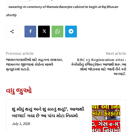
swearing-in ceremony of Mamata Banerjee cabinet to begin at Raj Bhavan
shortly
Previous article
Next article
જામનગરવાસીઓ માટે રાહતના સમાચાર,
KBC 13 Registration 2021 :
જામનગર જીલ્લામાં કોરોના મામલે
કેબીસીનું રજિસ્ટ્રેશન આજથી શરૂ,આ
મૃત્યુદરમાં ઘટાડો.
શોમાં જોડાવવા માટે આવી રીતે કરો
અપ્લાઈ.
વધુ જુઓ
શું મોંઘું થયું અને શું સસ્તું થયું?, આજથી
બદલાઈ ગયા છે આ પાંચ મોટા નિયમો
July 1, 2026