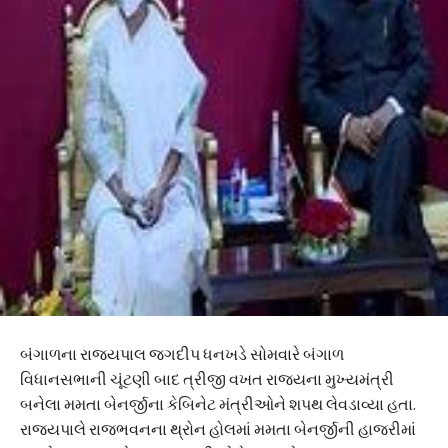
બંગાળના રાજ્યપાલ જગદીપ ધનખડે સોમવારે બંગાળ
વિધાનસભાની ચૂંટણી બાદ ત્રીજી વખત રાજ્યના મુખ્યમંત્રી
બનેલા મમતા બેનર્જીના કેબિનેટ મંત્રીઓને શપથ લેવડાવ્યા હતા.
રાજ્યપાલે રાજભવનના થ્રોન હોલમાં મમતા બેનર્જીની હાજરીમાં