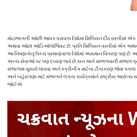
મોટાભાગની ઓછી આવક ધરાવતા દેશોમાં મિલિયન દીઠ વસ્તીમાં એક ક
અથવા ઓછા ઓડિઓલોજિસ્ટ છે. પ્રતિ મિલિયન વસ્તીમાં એક અથવા વ
આ નિષ્ણાતોનું ઉચ્ચ પ્રમાણવાળા દેશોમાં અસમાન વિતરણ પણ છે. આ ફ
અન્ય સેવાઓ પર પણ દબાણ લાવે છે.કાન અને સાંભળવાની સંભાળ પ
સંભાળમાં સુધારો લાવવા અને સ્ક્રીનીંગ માટેના ટીકાકરણ જેવા પગ
અને બહેરાપણા માટે સંભાળને લગતા કાર્યક્રમોને રાષ્ટ્રીય આરો
જોઈએ.