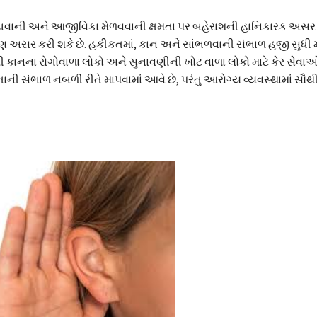
ંચવાની અને આજીવિકા મેળવવાની ક્ષમતા પર બહેરાશની હાનિકારક અસર પડ
 પણ અસર કરી શકે છે. હકીકતમાં, કાન અને સાંભળવાની સંભાળ હજી સુધી
થી કાનના રોગોવાળા લોકો અને સુનાવણીની ખોટ વાળા લોકો માટે કેર સેવા
ની સંભાળ નબળી રીતે માપવામાં આવે છે, પરંતુ આરોગ્ય વ્યવસ્થામાં સૌથ