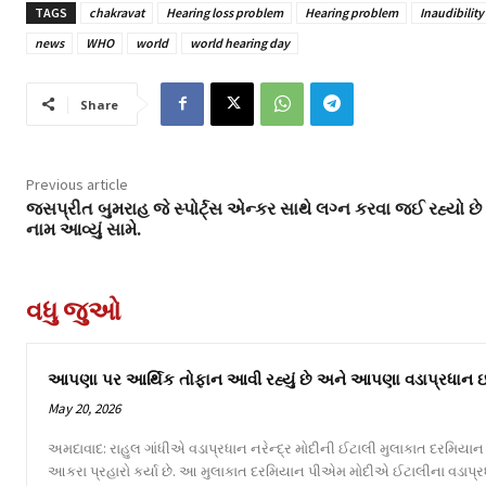
TAGS
chakravat
Hearing loss problem
Hearing problem
Inaudibility
news
WHO
world
world hearing day
Share
Previous article
જસપ્રીત બુમરાહ જે સ્પોર્ટ્સ એન્કર સાથે લગ્ન કરવા જઈ રહ્યો છે ત
નામ આવ્યું સામે.
વધુ જુઓ
આપણા પર આર્થિક તોફાન આવી રહ્યું છે અને આપણા વડાપ્રધાન ઇટલીમ
May 20, 2026
અમદાવાદ: રાહુલ ગાંધીએ વડાપ્રધાન નરેન્દ્ર મોદીની ઈટાલી મુલાકાત દરમિયાન
આકરા પ્રહારો કર્યા છે. આ મુલાકાત દરમિયાન પીએમ મોદીએ ઈટાલીના વડાપ્ર