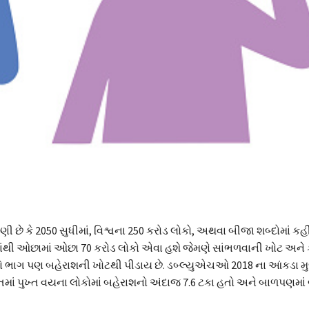
ી છે કે 2050 સુધીમાં, વિશ્વના 250 કરોડ લોકો, અથવા બીજા શબ્દોમાં ક
માંથી ઓછામાં ઓછા 70 કરોડ લોકો એવા હશે જેમણે સાંભળવાની ખોટ અને
મોટો ભાગ પણ બહેરાશની ખોટથી પીડાય છે. ડબ્લ્યુએચઓ 2018 ના આંકડા 
ારતમાં પુખ્ત વયના લોકોમાં બહેરાશનો અંદાજ 7.6 ટકા હતો અને બાળપણમા