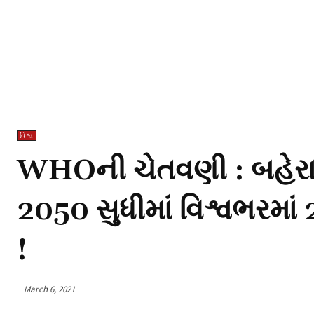
વિશ્વ
WHOની ચેતવણી : બહેરા
2050 સુધીમાં વિશ્વભરમા
!
March 6, 2021