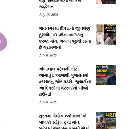
પણ ‘સરદાર સેના’ની કરી
જાહેરાત
July 13, 2026
ભાવનગરમાં દીપડાનો જીવલેણ
હુમલો: 10 વર્ષના બાળકનું
કરુણ મોત, ભયમાં જીવી રહ્યા
છે ગ્રામજનો
July 8, 2026
અંબાલાલ પટેલની મોટી
આગાહી: આજથી ગુજરાતમાં
વરસાદનું જોર ઘટશે, જુલાઈના
આ દિવસોમાં વરસાદનો બીજો
રાઉન્ડ!
July 8, 2026
સુરતમાં મેઘો બન્યો કાળ! બે
બાળકો સહિત 4ના મોત,
શહેરમાં જળબંબાકારથી લોકો