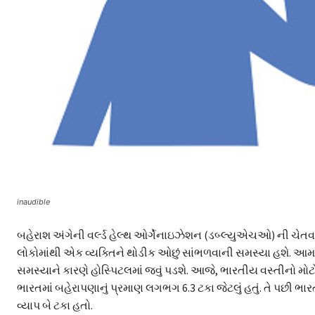
inaudible
બહેરાશ અંગેની વર્લ્ડ હેલ્થ ઓર્ગેનાઇઝેશન (ડબ્લ્યુએચઓ) ની ચેતવણ
લોકોમાંથી એક વ્યક્તિને થોડીક ઓછું સાંભળવાની સમસ્યા હશે. આ
સમસ્યાને કારણે હોસ્પિટલમાં જવું પડશે. આજે, ભારતીય વસ્તીનો 
ભારતમાં બહેરાપણાનું પ્રમાણ લગભગ 6.3 ટકા જેટલું હતું. તે પછી ભ
વ્યાપ બે ટકા હતો.