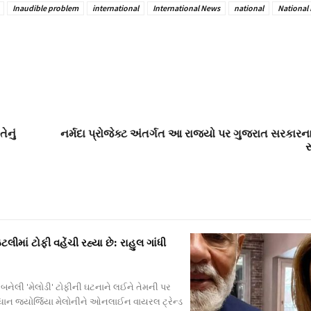
Inaudible problem
international
International News
national
National
ેનું
નર્મદા પ્રોજેક્ટ અંતર્ગત આ રાજ્યો પર ગુજરાત સરકાર
ર
ાં ટોફી વહેંચી રહ્યા છે: રાહુલ ગાંધી
 બનેલી 'મેલોડી' ટોફીની ઘટનાને લઈને તેમની પર
ધાન જ્યોર્જિયા મેલોનીને ઓનલાઈન વાયરલ ટ્રેન્ડ