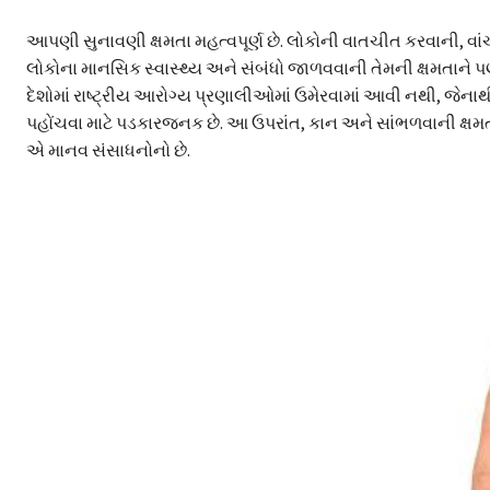
આપણી સુનાવણી ક્ષમતા મહત્વપૂર્ણ છે. લોકોની વાતચીત કરવાની, વા
લોકોના માનસિક સ્વાસ્થ્ય અને સંબંધો જાળવવાની તેમની ક્ષમતાને
દેશોમાં રાષ્ટ્રીય આરોગ્ય પ્રણાલીઓમાં ઉમેરવામાં આવી નથી, જેના
પહોંચવા માટે પડકારજનક છે. આ ઉપરાંત, કાન અને સાંભળવાની ક્ષમતા
એ માનવ સંસાધનોનો છે.