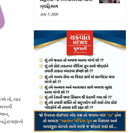
ત્રાહિમામ
July 7, 2026
હીએ તો, ચાર
 કાનની
મુજબ,
ં બહેરાપણાનો