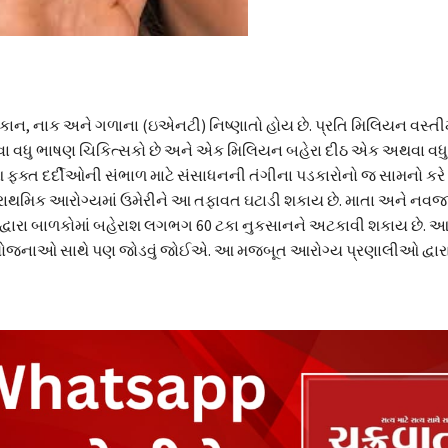
ાન, નાક અને ગળાના (ઇએનટી) નિષ્ણાતો હોય છે. પ્રતિ મિલિયન વસ્તી
ધુ ભાષણ ચિકિત્સકો છે અને એક મિલિયન બહેરા દીઠ એક અથવા વધુ શિ
ક્ત દર્દીઓની સંભાળ માટે સંસાધનની તંગીના પડકારોનો જ સામનો કરે છે,
્રાથમિક આરોગ્યમાં ઉમેરીને આ તફાવત ઘટાડી શકાય છે. માતા અને નવ
લા દ્વારા બાળકોમાં બહેરાશ લગભગ 60 ટકા નુકસાનને અટકાવી શકાય છે. 
ગ્ય યોજનાઓ સાથે પણ જોડવું જોઈએ. આ મજબૂત આરોગ્ય પ્રણાલીઓ દ્વારા