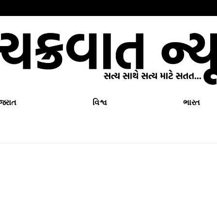
ુજરાત
વિશ્વ
ભારત