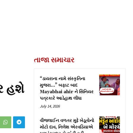
તાજા સમાચાર
“ડાયરાના નામે સંસ્કૃતિના
ર હશે
મુજરા…” બફાટ બાદ
Mayabhai ahir ને સિનિયર
પત્રકારે આડેહાથ લીધા
July 14, 2026
વીજલાઈન વળતર મુદ્દે ખેડૂતોનો
મોટો દાવ, નિલેશ એરવડિયાએ