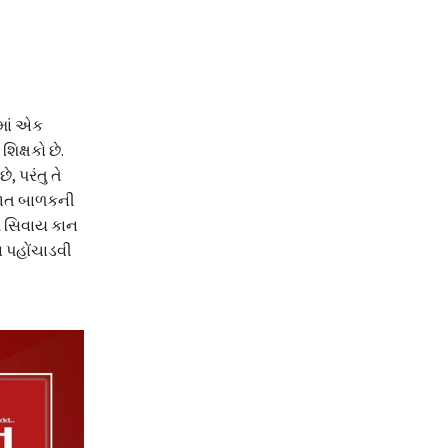
માં એક
ક્ષકો છે.
 પરંતુ તે
જાત બાળકની
આ સિવાય કાન
 પહોંચાડવી