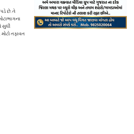
ે છે. તે
 મોટાભાગના
ઓ સુધી
ી મોટો તફાવત