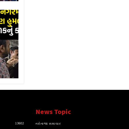
News Topic
13602
તરોતાજા સમાચાર