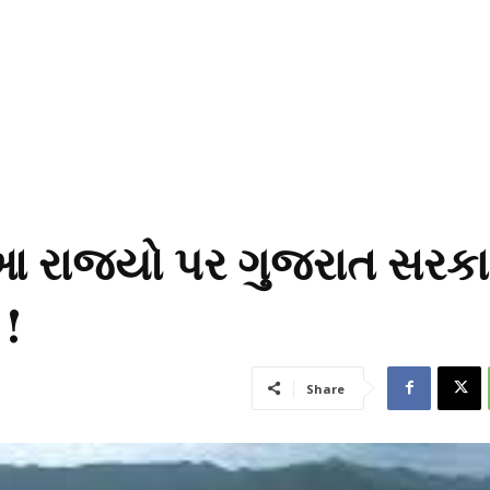
ત આ રાજ્યો પર ગુજરાત સરક
 !
Share