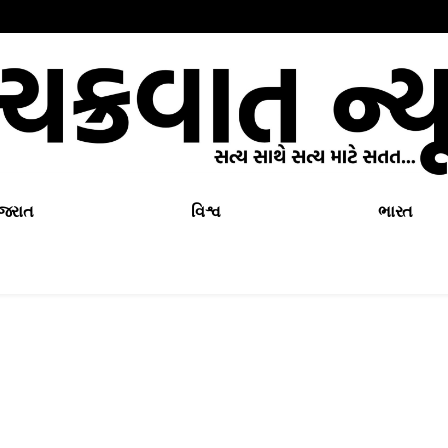
ુજરાત
વિશ્વ
ભારત