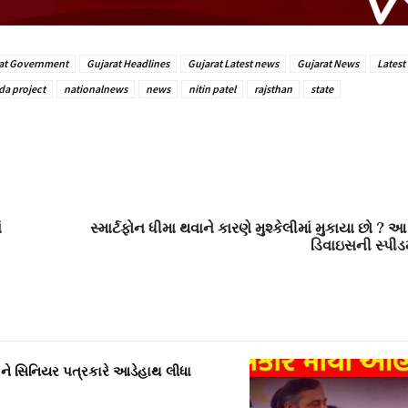
at Government
Gujarat Headlines
Gujarat Latest news
Gujarat News
Latest
a project
nationalnews
news
nitin patel
rajsthan
state
ં
સ્માર્ટફોન ધીમા થવાને કારણે મુશ્કેલીમાં મુકાયા છો ?
ડિવાઇસની સ્પીડમ
ને સિનિયર પત્રકારે આડેહાથ લીધા