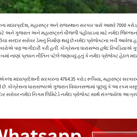
ના મધ્યપ્રદેશ, મહારાષ્ટ્ર અને રાજસ્થાન સરકાર પાસે આશરે 7000 કરોડ
ટે અને ગુજરાત અને મહારાષ્ટ્રને વીજળી પહોંચાડવા માટે નર્મદા જિલ્લાન
ચા સરદાર સરોવર ડેમનું નિર્માણ થયું છે.નર્મદા પ્રોજેક્ટના ખર્ચે આવેલા
રકારોએ પણ ભાગીદારી કરી હતી. કોંગ્રેસના ધારાસભ્ય હર્ષદ રિબડિયાએ 
ં નાણાં પ્રધાન નીતિન પટેલે જણાવ્યું હતું કે નર્મદા પ્રોજેક્ટ હેઠળ મધ્
.
ે એકલા મધ્યપ્રદેશની સરકારના 4764.35 કરોડ રૂપિયા, મહારાષ્ટ્ર સરકારન
 છે. કોંગ્રેસના ધારાસભ્યએ ગુજરાત વિધાનસભામાં પૂછ્યું કે આ રકમ વસૂ
ાર સરોવર નર્મદા નિગમ લિમિટેડે નર્મદા પ્રોજેક્ટ સાથે સંકળાયેલા આ ત્