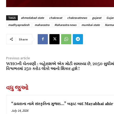
TAGS
ahmedabad-state
chakravat
chakravatnews
gujarat
Gujar
madhyapradesh
maharastra
Maharastra news
mumbai-state
Narmad
Share
Previous article
WHOની ચેતવણી : બહેરાશએ એક મોટી સમસ્યા છે, 2050 સુધીમા
વિશ્વભરમાં 250 કરોડ લોકો આનો શિકાર હશે !
વધુ જુઓ
“ડાયરાના નામે સંસ્કૃતિના મુજરા…” બફાટ બાદ Mayabhai ahir 
July 14, 2026