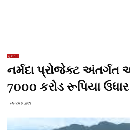
ગુજરાત
નર્મદા પ્રોજેક્ટ અંતર્ગ
7000 કરોડ રૂપિયા ઉધાર
March 6, 2021