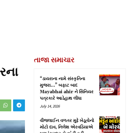
તાજા સમાચાર
ારના
“ડાયરાના નામે સંસ્કૃતિના
મુજરા…” બફાટ બાદ
Mayabhai ahir ને સિનિયર
પત્રકારે આડેહાથ લીધા
July 14, 2026
વીજલાઈન વળતર મુદ્દે ખેડૂતોનો
મોટો દાવ, નિલેશ એરવડિયાએ