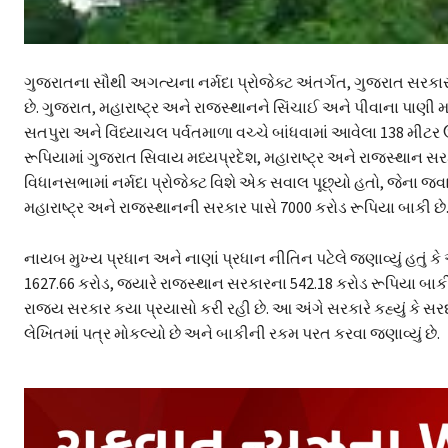
ગુજરાતના સૌથી અગત્યના નર્મદા પ્રોજેક્ટ અંતર્ગત, ગુજરાત સરકાર
છે. ગુજરાત, મહારાષ્ટ્ર અને રાજસ્થાનને સિંચાઈ અને પીવાના પાણી મા
સતપુરા અને વિંધ્યાચલ પર્વતમાળા વચ્ચે બાંધવામાં આવેલા 138 મીટર ઉં
રૂપિયામાં ગુજરાત સિવાય મધ્યપ્રદેશ, મહારાષ્ટ્ર અને રાજસ્થાન સ
વિધાનસભામાં નર્મદા પ્રોજેક્ટ વિશે એક સવાલ પૂછ્યો હતો, જેના જવાબમા
મહારાષ્ટ્ર અને રાજસ્થાનની સરકાર પાસે 7000 કરોડ રૂપિયા બાકી છે
નાયબ મુખ્ય પ્રધાન અને નાણાં પ્રધાન નીતિન પટેલે જણાવ્યું હતું ક
1627.66 કરોડ, જ્યારે રાજસ્થાન સરકારના 542.18 કરોડ રૂપિયા બાકી
રાજ્ય સરકાર કયા પ્રયાસો કરી રહી છે. આ અંગે સરકારે કહ્યું કે સરદ
લેખિતમાં પત્ર મોકલ્યો છે અને બાકીની રકમ પરત કરવા જણાવ્યું છે.