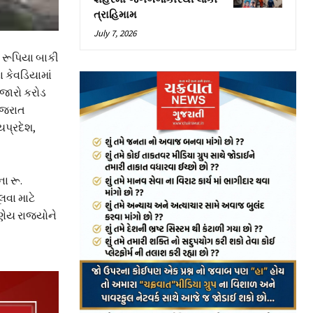
ત્રાહિમામ
July 7, 2026
 રૂપિયા બાકી
ા કેવડિયામાં
 હજારો કરોડ
ગુજરાત
યપ્રદેશ,
ા રૂ.
લવા માટે
રણેય રાજ્યોને