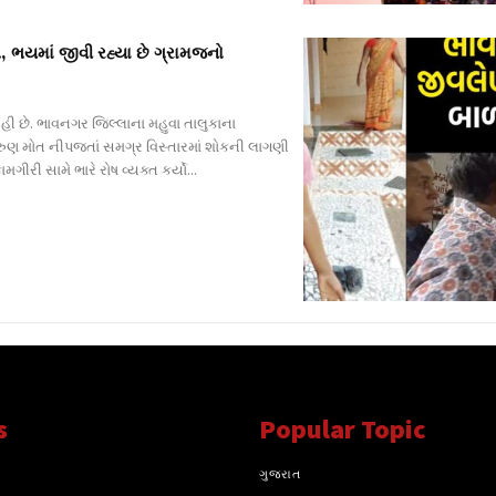
, ભયમાં જીવી રહ્યા છે ગ્રામજનો
ી છે. ભાવનગર જિલ્લાના મહુવા તાલુકાના
 કરુણ મોત નીપજતાં સમગ્ર વિસ્તારમાં શોકની લાગણી
ી સામે ભારે રોષ વ્યક્ત કર્યો...
s
Popular Topic
્ય સાથે સતત..
ગુજરાત