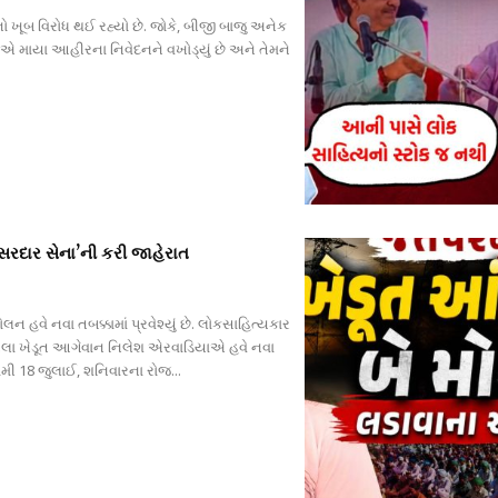
ો ખૂબ વિરોધ થઈ રહ્યો છે. જોકે, બીજી બાજુ અનેક
વીએ માયા આહીરના નિવેદનને વખોડ્યું છે અને તેમને
સરદાર સેના’ની કરી જાહેરાત
 હવે નવા તબક્કામાં પ્રવેશ્યું છે. લોકસાહિત્યકાર
ેલા ખેડૂત આગેવાન નિલેશ એરવાડિયાએ હવે નવા
મી 18 જુલાઈ, શનિવારના રોજ...