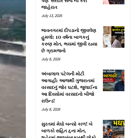
પણ ‘સરદાર સેના’ની કરી
જાહેરાત
July 13, 2026
ભાવનગરમાં દીપડાનો જીવલેણ
હુમલો: 10 વર્ષના બાળકનું
કરુણ મોત, ભયમાં જીવી રહ્યા
છે ગ્રામજનો
July 8, 2026
અંબાલાલ પટેલની મોટી
આગાહી: આજથી ગુજરાતમાં
વરસાદનું જોર ઘટશે, જુલાઈના
આ દિવસોમાં વરસાદનો બીજો
રાઉન્ડ!
July 8, 2026
સુરતમાં મેઘો બન્યો કાળ! બે
બાળકો સહિત 4ના મોત,
શહેરમાં જળબંબાકારથી લોકો