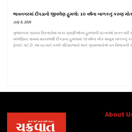
ભાવનગરમાં દીપડાનો જીવલેણ હુમલો: 10 વર્ષના બાળકનું કરુણ મોત
July 8, 2026
ગુજરાતના ગ્રામ્ય વિસ્તારોમાં વન્ય પ્રાણીઓના હુમલાની ઘટનાઓ સતત વધી રહ
બાંભણિયા ગામમાં માનવભક્ષી દીપડાના હુમલામાં 10 વર્ષના એક માસૂમ બાળકનું
ફેલાઈ ગઈ છે. આ ઘટનાને પગલે પરિવારજનો અને ગ્રામજનોએ વન વિભાગની કામગીર
About U
સત્ય માટે, સત