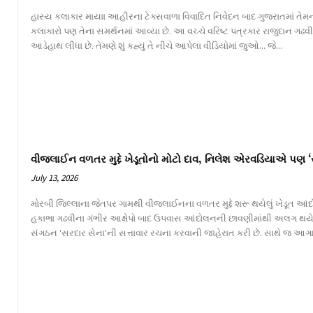
હાસ્ય કલાકાર માયાા આહીરના ટેક્સવાળા વિવાદિત નિવેદન બાદ ગુજરાતમાં તેમન
કલાકારો પણ તેના સમર્થનમાં આવ્યા છે. આ વચ્ચે વરિષ્ટ પત્રકાર રાજુદાન ગઢ
આડેહાથ લીધા છે. તેમણે શું કહ્યું તે નીચે આપેલા વીડિયોમાં જુઓ... જે...
વીજલાઈન વળતર મુદ્દે ખેડૂતોનો મોટો દાવ, નિલેશ એરવડિયાએ પણ ‘
July 13, 2026
મોરબી જિલ્લાના જેતપર ગામથી વીજલાઈનના વળતર મુદ્દે શરૂ થયેલું ખેડૂત આંદોલન
હકાભા ગઢવીના ગંભીર આક્ષેપો બાદ ઉપવાસ આંદોલનની છાવણીમાંથી અલગ થય
સંગઠન 'સરદાર સેના'ની સત્તાવાર રચના કરવાની જાહેરાત કરી છે. સાથે જ આગા