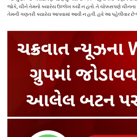
જોકે, ચીને તેમનો ક્યારેય ઉલ્લેખ કર્યો ન હતો. તે ચોક્કસપણે ચીનના ક
તેમની ગણતરી ક્યારેય આપવામાં આવી ન હતી. હવે આ પહેલીવાર છે જ્ય