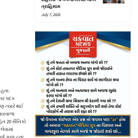
ત્રાહિમામ
July 7, 2026
 હતા.
્તર પદક
 ત્યારે થઈ
તારવાળા
િત 20 સૈનિકો
લેવામાં
યા ગયા હતા.