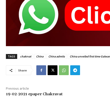
TAGS
chakrvat
China
China admits
China unveiled first time Galwa
Share
Previous article
19-02-2021 epaper Chakravat