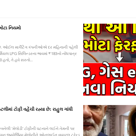
 મોટા નિયમો
. ઓઈલ માર્કેટિંગ કંપનીઓએ દર મહિનાની પહેલી
ર્શિયલ LPG સિલિન્ડરના ભાવમાં ₹183નો નોંધપાત્ર
 હતો, તે હવે સસ્તો...
ાં ટોફી વહેંચી રહ્યા છે: રાહુલ ગાંધી
 બનેલી 'મેલોડી' ટોફીની ઘટનાને લઈને તેમની પર
ધાન જ્યોર્જિયા મેલોનીને ઓનલાઈન વાયરલ ટ્રેન્ડ