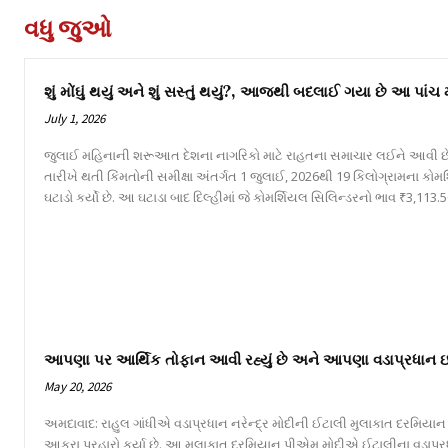
વધુ જુઓ
શું મોંઘું થયું અને શું સસ્તું થયું?, આજથી બદલાઈ ગયા છે આ પાંચ
July 1, 2026
જુલાઈ મહિનાની શરૂઆત દેશના નાગરિકો માટે રાહતના સમાચાર લઈને આવી છે
તારીખે થતી કિંમતોની સમીક્ષા અંતર્ગત 1 જુલાઈ, 2026થી 19 કિલોગ્રામના કોમ
ઘટાડો કર્યો છે. આ ઘટાડા બાદ દિલ્હીમાં જે કોમર્શિયલ સિલિન્ડરનો ભાવ ₹3,113.50
આપણા પર આર્થિક તોફાન આવી રહ્યું છે અને આપણા વડાપ્રધાન ઇટલીમ
May 20, 2026
અમદાવાદ: રાહુલ ગાંધીએ વડાપ્રધાન નરેન્દ્ર મોદીની ઈટાલી મુલાકાત દરમિયાન
આકરા પ્રહારો કર્યા છે. આ મુલાકાત દરમિયાન પીએમ મોદીએ ઈટાલીના વડાપ્ર