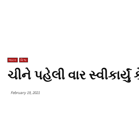
ભારત
વિશ્વ
ચીને પહેલી વાર સ્વીકાર્ય
February 19, 2021