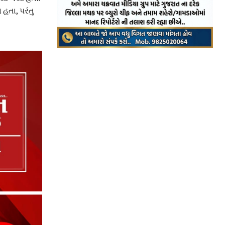
 હતા, પરંતુ