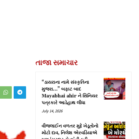
તાજા સમાચાર
“ડાયરાના નામે સંસ્કૃતિના
મુજરા…” બફાટ બાદ
Mayabhai ahir ને સિનિયર
પત્રકારે આડેહાથ લીધા
July 14, 2026
વીજલાઈન વળતર મુદ્દે ખેડૂતોનો
મોટો દાવ, નિલેશ એરવડિયાએ