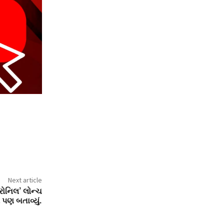
Next article
ોરોનિલ’ લોન્ચ
ર પણ બતાવ્યું.