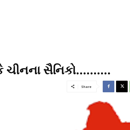
ું કે ચીનના સૈનિકો……….
Share