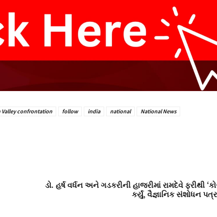
n Valley confrontation
follow
india
national
National News
ડો. હર્ષ વર્ધન અને ગડકરીની હાજરીમાં રામદેવે ફરીથી ‘ક
કર્યું, વૈજ્ઞાનિક સંશોધન પત્