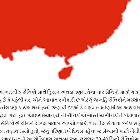
ખીણમાં ભારતીય સૈનિકો સાથે હિંસક અથડામણમાં તેના ચાર સૈનિકો માર્યા ગયા
 છે કે પહેલીવાર, ચીને આ વાત સ્વીકારી છે એટલું જ નહિ સૈનિકોને મરણોત
કર્નલ પણ ઘાયલ થયો હતો. જણાવી દઇએ કે ગલવાન ખીણમાં આ અથડામણ
હેવા ગયા હતા આ દરમિયાન,ચીની સૈનિકોએ ભારતીય સૈનિકોને કાંટાળા 
સૈનિકોએ ચીનને યોગ્ય જવાબ આપ્યો. જોકે, ભારતીય સેનાના કર્નલ સહ
 તણાવ રહ્યો હતો, જેનું પરિણામ બે દિવસ પહેલા જ સૈન્યની પાછી ખેંચી 
્યું હતું કે આ લોહિયાળ અથડામણમાં લગભગ 30-40 ચિની સૈનિકો માર્