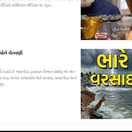
ેનો વીડિયો સોશિયલ મીડિયા પર ખૂબ...
યોને ચેતવણી
 મળી રહ્યો છે. ભારતીય હવામાન વિભાગ (IMD) એ એક
ી તરફ અનેક રાજ્યોમાં ભારે વરસાદ, વાવાઝોડા અને
)...