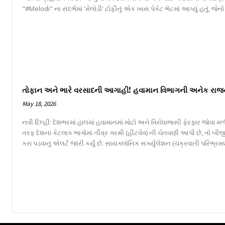
"#Melodi" ના સંદર્ભમાં 'મેલોડી' ટોફીનું એક ખાસ પેકેટ ભેટમાં આપ્યું હતું, જ
તોફાન અને ભારે વરસાદની આગાહી! હવામાન વિભાગની અનેક રાજ્
May 18, 2026
નવી દિલ્હી: દેશભરમાં હાલમાં હવામાનમાં મોટો અને વિરોધાભાસી ફેરફાર જોવા
તરફ દેશના કેટલાક ભાગોમાં તીવ્ર ગરમી (હીટવેવ) ની ચેતવણી આપી છે, તો બીજ
કરા પડવાનું એલર્ટ જારી કર્યું છે. સાયક્લોનિક સર્ક્યુલેશન (ચક્રવાતી પરિભ્રમણ