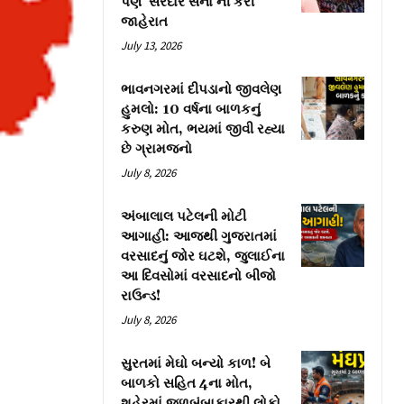
પણ ‘સરદાર સેના’ની કરી
જાહેરાત
July 13, 2026
ભાવનગરમાં દીપડાનો જીવલેણ
હુમલો: 10 વર્ષના બાળકનું
કરુણ મોત, ભયમાં જીવી રહ્યા
છે ગ્રામજનો
July 8, 2026
અંબાલાલ પટેલની મોટી
આગાહી: આજથી ગુજરાતમાં
વરસાદનું જોર ઘટશે, જુલાઈના
આ દિવસોમાં વરસાદનો બીજો
રાઉન્ડ!
July 8, 2026
સુરતમાં મેઘો બન્યો કાળ! બે
બાળકો સહિત 4ના મોત,
શહેરમાં જળબંબાકારથી લોકો