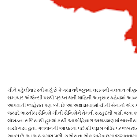
ચીને પહેલીવાર સ્વીકાર્યું છે કે ગયા વર્ષે જૂનમાં લદ્દાખની ગલવાન 
સમાચાર એજેન્સી પરથી પ્રાપ્ત થતી માહિતી અનુસાર કહેવામાં આવ્યું
આપવાની જાહેરાત પણ કરી છે. આ અથડામણમાં ચીની સેનાનો એક 
જ્યારે ભારતીય સૈનિકો ચીની સૈનિકોને તેમની સરહદથી ખસી જવા ક
લોખંડના સળિયાથી હુમલો કર્યો. આ લોહિયાળ અથડામણમાં ભારતીય 
માર્યા ગયા હતા. ગલવાનની આ ઘટના પછીથી લદ્દાખ બોર્ડર પર જબરદસ્ત
આવ્યું છે. આ અથડામણ પછી, યુએસના એક અહેવાલમાં જણાવવામાં આવ