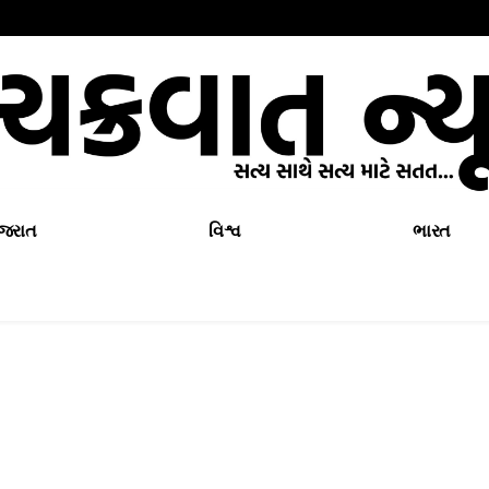
ુજરાત
વિશ્વ
ભારત