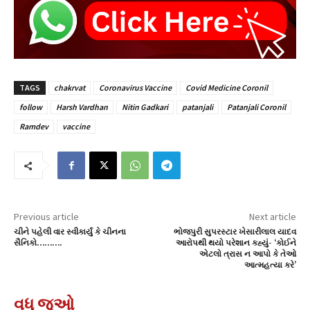
TAGS
chakrvat
Coronavirus Vaccine
Covid Medicine Coronil
follow
Harsh Vardhan
Nitin Gadkari
patanjali
Patanjali Coronil
Ramdev
vaccine
Previous article
Next article
ચીને પહેલી વાર સ્વીકાર્યું કે ચીનના
ભોજપુરી સુપરસ્ટાર ખેસારીલાલ યાદવ
સૈનિકો……….
આરોપથી થયો પરેશાન કહ્યું- ‘કોઈને
એટલો ત્રાસ ન આપો કે તેઓ
આત્મહત્યા કરે’
વધુ જુઓ