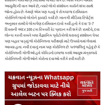
આયુર્વેદની વાત આવે છે, ત્યારે લોકો સંશોધન કાર્યને શંકા સાથે
જોતા હોય છે. તેમણે એમ પણ કહ્યું કે રોગચાળા દરમિયાન
કોરોનિલે લાખો લોકોને ફાયદો કર્યો છે. ખાનગી મીડિયા રિપોર્ટ્સ
અનુસાર રામદેવે લોકાર્પણ દરમિયાન દાવો કર્યો હતો કે દવા ‘3-7
દિવસની અંદર 100 ટકા રિકવરી રેટ પ્રદાન કરી શકે છે. રામદેવે, દવા
લોન્ચ કરતી વખતે બધા વૈજ્ઞાનિક પ્રોટોકોલો ધરાવતું સંશોધન પેપર
પણ બહાર પાડ્યું જે કોરોનિલના પરીક્ષણો માટે ઉપયોગમાં લેવામાં
આવ્યા હતા. નવી દવાનું નામ પણ કોરોનિલ છે. પતંજલિનું કહેવું છે કે
કોરોનિલની ગોળીઓ હવે કોવિડનો ઇલાજ કરશે.આયુષ મંત્રાલયે
કોરોનિલની ગોળીઓને કોરોના દવાઓ તરીકે સ્વીકારી છે.