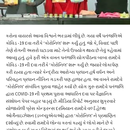
કરોના વાયરસે આખા વિશ્વને ભરડામાં લીધું છે. ગયા વર્ષે પતંજલિએ
કોવિડ -19 દવા તરીકે ‘કોરોનિલ’ શરૂ કર્યું હતું. જો કે, વિવાદ પછી
તેણે રોગની અસરો ઘટાડવા માટે તેનો ઉપયોગ થાય છે તેવું કહેવામાં
આવ્યુ હતું. હવે ફરી એક વખત પતંજલિ યોગપીઠના બાબા રામદેવે
કોવિડ -19 ની દવા તરીકે ‘કોરોનિલ’ શરૂ કર્યું છે. જ્યારે લોકાર્પણ
કરી રહ્યા હતા ત્યારે કેન્દ્રીય આરોગ્ય પ્રધાન હર્ષ વર્ધન અને
પરિવહન પ્રધાન નીતિન ગડકરી પણ હાજર હતા. આ વખતે રામદેવે
‘કોરોનિલ’ સંબંધિત પુરાવા જાહેર કર્યા છે. યોગ ગુરુ રામદેવે પતંજલિ
દ્વારા COVID-19 ની પ્રથમ પુરાવા આધારિત દવા પર વૈજ્ઞાનિક
સંશોધન પેપર બહાર પાડ્યું છે. મીડિયા રિપોર્ટ અનુસાર શુક્રવારે
યોજાયેલી પ્રેસ કોન્ફરન્સ દરમિયાન રામદેવે વર્લ્ડ હેલ્થ
ઓર્ગેનાઇઝેશન (ડબ્લ્યુએચઓ) દ્વારા ‘કોરોનિલ’ ને પ્રમાણિત
દર્શાવ્યું છે. સ્વામી રામદેવે લોન્ચ કરતાં કહ્યું કે લોકો માને છે કે
સંશોધન કાર્ય માત્ર વિદેશમાં જ થઈ શકે છે. ખાસ કરીને જ્યારે