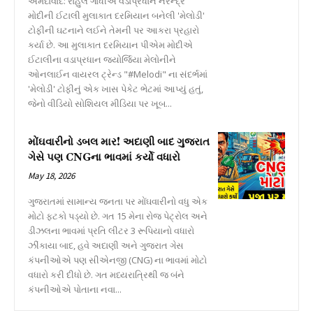
અમદાવાદ: રાહુલ ગાંધીએ વડાપ્રધાન નરેન્દ્ર
મોદીની ઈટાલી મુલાકાત દરમિયાન બનેલી 'મેલોડી'
ટોફીની ઘટનાને લઈને તેમની પર આકરા પ્રહારો
કર્યા છે. આ મુલાકાત દરમિયાન પીએમ મોદીએ
ઈટાલીના વડાપ્રધાન જ્યોર્જિયા મેલોનીને
ઓનલાઈન વાયરલ ટ્રેન્ડ "#Melodi" ના સંદર્ભમાં
'મેલોડી' ટોફીનું એક ખાસ પેકેટ ભેટમાં આપ્યું હતું,
જેનો વીડિયો સોશિયલ મીડિયા પર ખૂબ...
મોંઘવારીનો ડબલ માર! અદાણી બાદ ગુજરાત
ગેસે પણ CNGના ભાવમાં કર્યો વધારો
May 18, 2026
ગુજરાતમાં સામાન્ય જનતા પર મોંઘવારીનો વધુ એક
મોટો ફટકો પડ્યો છે. ગત 15 મેના રોજ પેટ્રોલ અને
ડીઝલના ભાવમાં પ્રતિ લીટર 3 રૂપિયાનો વધારો
ઝીંકાયા બાદ, હવે અદાણી અને ગુજરાત ગેસ
કંપનીઓએ પણ સીએનજી (CNG) ના ભાવમાં મોટો
વધારો કરી દીધો છે. ગત મધ્યરાત્રિથી જ બંને
કંપનીઓએ પોતાના નવા...