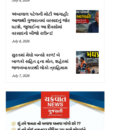
July 8, 2026
અંબાલાલ પટેલની મોટી આગાહી:
આજથી ગુજરાતમાં વરસાદનું જોર
ઘટશે, જુલાઈના આ દિવસોમાં
વરસાદનો બીજો રાઉન્ડ!
July 8, 2026
સુરતમાં મેઘો બન્યો કાળ! બે
બાળકો સહિત 4ના મોત, શહેરમાં
જળબંબાકારથી લોકો ત્રાહિમામ
July 7, 2026