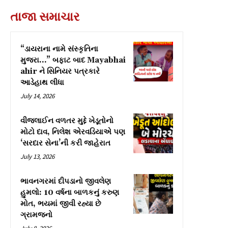
તાજા સમાચાર
“ડાયરાના નામે સંસ્કૃતિના
મુજરા…” બફાટ બાદ Mayabhai
ahir ને સિનિયર પત્રકારે
આડેહાથ લીધા
July 14, 2026
વીજલાઈન વળતર મુદ્દે ખેડૂતોનો
મોટો દાવ, નિલેશ એરવડિયાએ પણ
‘સરદાર સેના’ની કરી જાહેરાત
July 13, 2026
ભાવનગરમાં દીપડાનો જીવલેણ
હુમલો: 10 વર્ષના બાળકનું કરુણ
મોત, ભયમાં જીવી રહ્યા છે
ગ્રામજનો