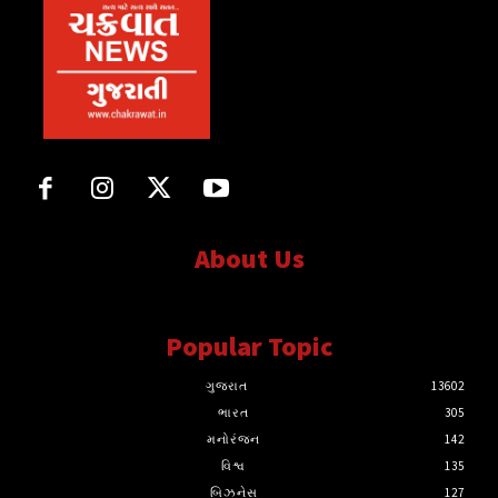
About Us
સત્ય માટે, સત્ય સાથે સતત..
Popular Topic
ગુજરાત
13602
ભારત
305
મનોરંજન
142
વિશ્વ
135
બિઝનેસ
127