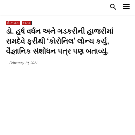
બિઝનેસ
ભારત
ડો. હર્ષ વર્ધન અને ગડકરીની હાજરીમાં
રામદેવે ફરીથી ‘કોરોનિલ’ લોન્ચ કર્યું,
વૈજ્ઞાનિક સંશોધન પત્ર પણ બતાવ્યું.
February 19, 2021