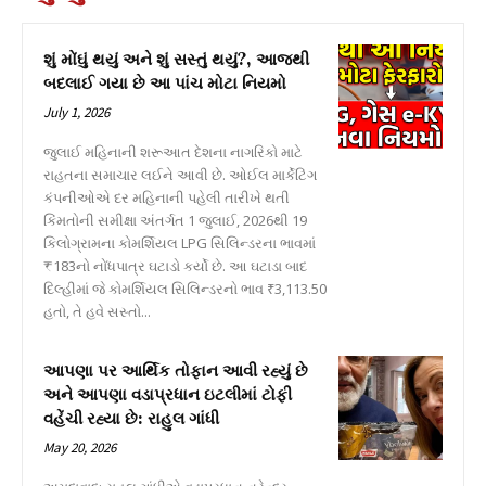
શું મોંઘું થયું અને શું સસ્તું થયું?, આજથી
બદલાઈ ગયા છે આ પાંચ મોટા નિયમો
July 1, 2026
જુલાઈ મહિનાની શરૂઆત દેશના નાગરિકો માટે
રાહતના સમાચાર લઈને આવી છે. ઓઈલ માર્કેટિંગ
કંપનીઓએ દર મહિનાની પહેલી તારીખે થતી
કિંમતોની સમીક્ષા અંતર્ગત 1 જુલાઈ, 2026થી 19
કિલોગ્રામના કોમર્શિયલ LPG સિલિન્ડરના ભાવમાં
₹183નો નોંધપાત્ર ઘટાડો કર્યો છે. આ ઘટાડા બાદ
દિલ્હીમાં જે કોમર્શિયલ સિલિન્ડરનો ભાવ ₹3,113.50
હતો, તે હવે સસ્તો...
આપણા પર આર્થિક તોફાન આવી રહ્યું છે
અને આપણા વડાપ્રધાન ઇટલીમાં ટોફી
વહેંચી રહ્યા છે: રાહુલ ગાંધી
May 20, 2026