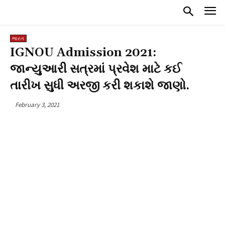
ભારત
IGNOU Admission 2021:
જાન્યુઆરી સત્રમાં પ્રવેશ માટે કઈ
તારીખ સુધી અરજી કરી શકાશે જાણો.
February 3, 2021