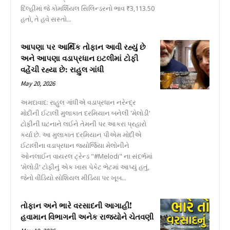
દિલ્હીમાં જે કોમર્શિયલ સિલિન્ડરનો ભાવ ₹3,113.50
હતો, તે હવે સસ્તો...
આપણા પર આર્થિક તોફાન આવી રહ્યું છે
અને આપણા વડાપ્રધાન ઇટલીમાં ટોફી
વહેંચી રહ્યા છે: રાહુલ ગાંધી
May 20, 2026
અમદાવાદ: રાહુલ ગાંધીએ વડાપ્રધાન નરેન્દ્ર
મોદીની ઈટાલી મુલાકાત દરમિયાન બનેલી 'મેલોડી'
ટોફીની ઘટનાને લઈને તેમની પર આકરા પ્રહારો
કર્યા છે. આ મુલાકાત દરમિયાન પીએમ મોદીએ
ઈટાલીના વડાપ્રધાન જ્યોર્જિયા મેલોનીને
ઓનલાઈન વાયરલ ટ્રેન્ડ "#Melodi" ના સંદર્ભમાં
'મેલોડી' ટોફીનું એક ખાસ પેકેટ ભેટમાં આપ્યું હતું,
જેનો વીડિયો સોશિયલ મીડિયા પર ખૂબ...
તોફાન અને ભારે વરસાદની આગાહી!
હવામાન વિભાગની અનેક રાજ્યોને ચેતવણી