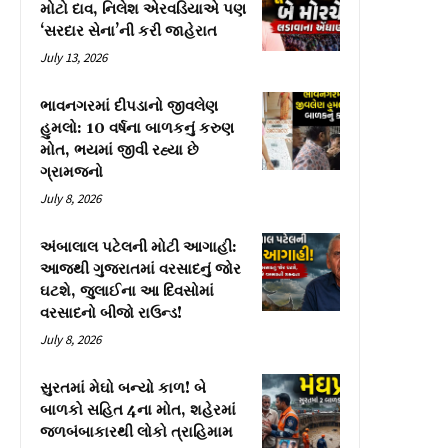
મોટો દાવ, નિલેશ એરવડિયાએ પણ
‘સરદાર સેના’ની કરી જાહેરાત
July 13, 2026
ભાવનગરમાં દીપડાનો જીવલેણ
હુમલો: 10 વર્ષના બાળકનું કરુણ
મોત, ભયમાં જીવી રહ્યા છે
ગ્રામજનો
July 8, 2026
અંબાલાલ પટેલની મોટી આગાહી:
આજથી ગુજરાતમાં વરસાદનું જોર
ઘટશે, જુલાઈના આ દિવસોમાં
વરસાદનો બીજો રાઉન્ડ!
July 8, 2026
સુરતમાં મેઘો બન્યો કાળ! બે
બાળકો સહિત 4ના મોત, શહેરમાં
જળબંબાકારથી લોકો ત્રાહિમામ