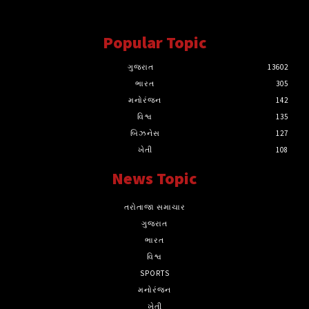
સત્ય માટે, સત્ય સાથે સતત..
Popular Topic
ગુજરાત
13602
ભારત
305
મનોરંજન
142
વિશ્વ
135
બિઝનેસ
127
ખેતી
108
News Topic
તરોતાજા સમાચાર
ગુજરાત
ભારત
વિશ્વ
SPORTS
મનોરંજન
ખેતી