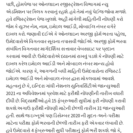
પછી, હોમપેજ પર ઓનલાઇન રજીસ્ટ્રેશન વિભાગમાં ન્યુ
એડમિશન પર ક્લિક કરવાનું રહશે. હવે તેમાં નવું પેઈજ જોવા મળશે.
હવે રજિસ્ટ્રેશન પેજ ખુલશે. અહીં માંગેલી માહિતીની નોંધણી કરો
જેમ કે યુઝર નેમ, નામ, ઇમેઇલ આઈડી, મોબાઈલ નંબર વગેરે
દાખલ કરો. જણાવી દઈએ કે ઓનલાઇન અરજી ફોર્મ ભરતા પહેલા,
ઉમેદવારોએ વિગતવાર સૂચના તપાસવી જોઈએ. અરજી ફોર્મ ભરવા
સંબંધિત વિગતવાર માર્ગદર્શિકા સત્તાવાર વેબસાઇટ પર પ્રદાન
કરવામાં આવી છે. ઉમેદવારોએ ધ્યાનમાં રાખવું પડશે કે નોંધણી માટે
દાખલ કરેલ ઇમેઇલ આઈડી અને મોબાઇલ નંબર માન્ય હોવો
જોઈએ. કારણ કે, આગળની બધી માહિતી ઉમેદવારોના રજિસ્ટર્ડ
ઇમેઇલ આઈડી અને મોબાઇલ નંબર દ્વારા મોકલવામાં આવશે.
મહત્વનું છે કે, ઇન્દિરા ગાંધી નેશનલ યુનિવર્સિટીએ જાન્યુઆરી
2021 ના ​​અધિવેશનમાં પ્રવેશ માટે ફરીથી નોંધણીની તારીખ વધારી
દીધી છે. વિદ્યાર્થીઓ હવે 15 ફેબ્રુઆરી સુધીમાં ફરી નોંધણી કરાવી
શકશે.અગાઉ ફરીથી નોંધણી માટેની છેલ્લી તારીખ 31 જાન્યુઆરી
હતી. સાથે જ ઇગ્નૂએ પણ ડિસેમ્બર 2020 ની મુદત-અને-પરીક્ષા
માટેના પરીક્ષા ફોર્મ ભરવાની છેલ્લી તારીખ ફરી એકવાર લંબાવી છે.
હવે ઉમેદવારો 4 ફેબ્રુઆરી સુધી પરીક્ષાનું ફોર્મ ભરી શકશે. જો કે,