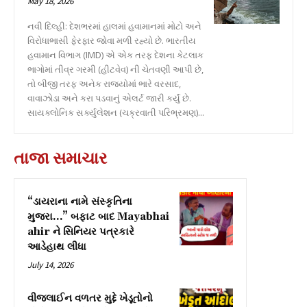
May 18, 2026
નવી દિલ્હી: દેશભરમાં હાલમાં હવામાનમાં મોટો અને
વિરોધાભાસી ફેરફાર જોવા મળી રહ્યો છે. ભારતીય
હવામાન વિભાગ (IMD) એ એક તરફ દેશના કેટલાક
ભાગોમાં તીવ્ર ગરમી (હીટવેવ) ની ચેતવણી આપી છે,
તો બીજી તરફ અનેક રાજ્યોમાં ભારે વરસાદ,
વાવાઝોડા અને કરા પડવાનું એલર્ટ જારી કર્યું છે.
સાયક્લોનિક સર્ક્યુલેશન (ચક્રવાતી પરિભ્રમણ)...
તાજા સમાચાર
“ડાયરાના નામે સંસ્કૃતિના
મુજરા…” બફાટ બાદ Mayabhai
ahir ને સિનિયર પત્રકારે
આડેહાથ લીધા
July 14, 2026
વીજલાઈન વળતર મુદ્દે ખેડૂતોનો