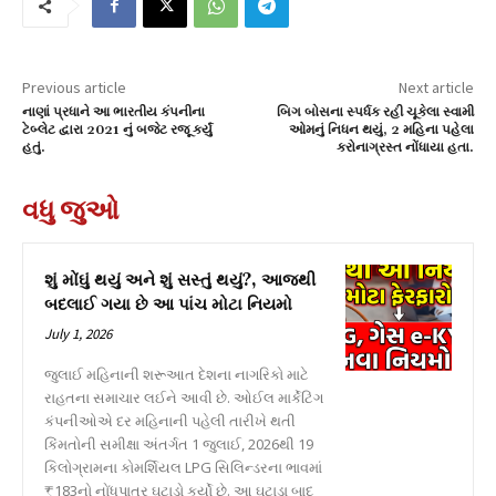
Previous article
Next article
નાણાં પ્રધાને આ ભારતીય કંપનીના
બિગ બોસના સ્પર્ધક રહી ચૂકેલા સ્વામી
ટેબ્લેટ દ્વારા 2021 નું બજેટ રજૂ કર્યું
ઓમનું નિધન થયું, 2 મહિના પહેલા
હતું.
કરોનાગ્રસ્ત નોંધાયા હતા.
વધુ જુઓ
શું મોંઘું થયું અને શું સસ્તું થયું?, આજથી
બદલાઈ ગયા છે આ પાંચ મોટા નિયમો
July 1, 2026
જુલાઈ મહિનાની શરૂઆત દેશના નાગરિકો માટે
રાહતના સમાચાર લઈને આવી છે. ઓઈલ માર્કેટિંગ
કંપનીઓએ દર મહિનાની પહેલી તારીખે થતી
કિંમતોની સમીક્ષા અંતર્ગત 1 જુલાઈ, 2026થી 19
કિલોગ્રામના કોમર્શિયલ LPG સિલિન્ડરના ભાવમાં
₹183નો નોંધપાત્ર ઘટાડો કર્યો છે. આ ઘટાડા બાદ