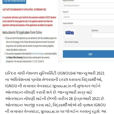
ઇન્દિરા ગાંધી નેશનલ યુનિવર્સિટી (IGNOU)માં જાન્યુઆરી 2021
ના ​​અધિવેશનમાં પ્રવેશ મેળવવાની ઇચ્છા ધરાવતા વિદ્યાર્થીઓ,
IGNOU ની સત્તાવાર વેબસાઇટ Ignou.ac.in ની મુલાકાત લઈને
ઓનલાઇન નોંધણી કરાવી શકે છે. જાન્યુઆરી સત્ર માટે
ઓનલાઇન નોંધણી માટેની છેલ્લી તારીખ 28 ફેબ્રુઆરી 2021 છે.
ઓનલાઇન અરજી કરવા માટે, વિદ્યાર્થીઓએ સૌ પ્રથમ IGNOU
ની સત્તાવાર વેબસાઇટ, ignou.ac.in પર લોગઈન કરવાનું રહશે. આ