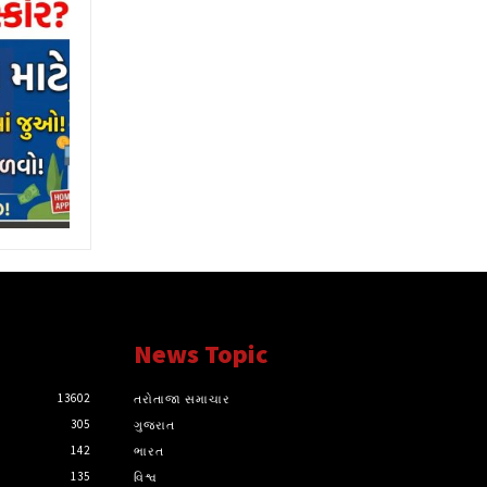
News Topic
13602
તરોતાજા સમાચાર
305
ગુજરાત
142
ભારત
135
વિશ્વ