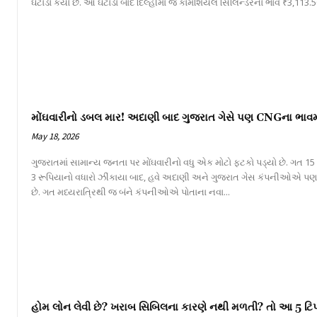
ઘટાડો કર્યો છે. આ ઘટાડા બાદ દિલ્હીમાં જે કોમર્શિયલ સિલિન્ડરનો ભાવ ₹3,113.50
મોંઘવારીનો ડબલ માર! અદાણી બાદ ગુજરાત ગેસે પણ CNGના ભાવમાં
May 18, 2026
ગુજરાતમાં સામાન્ય જનતા પર મોંઘવારીનો વધુ એક મોટો ફટકો પડ્યો છે. ગત 15
3 રૂપિયાનો વધારો ઝીંકાયા બાદ, હવે અદાણી અને ગુજરાત ગેસ કંપનીઓએ પણ 
છે. ગત મધ્યરાત્રિથી જ બંને કંપનીઓએ પોતાના નવા...
હોમ લોન લેવી છે? ખરાબ સિબિલના કારણે નથી મળતી? તો આ 5 ટિપ્