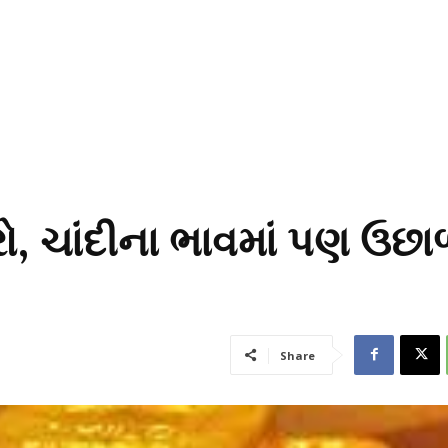
રો, ચાંદીના ભાવમાં પણ ઉછા
Share