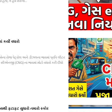
 હતો, તે હવે સસ્તો...
 કર્યો વધારો
 મેના રોજ પેટ્રોલ અને ડીઝલના ભાવમાં પ્રતિ લીટર
સીએનજી (CNG) ના ભાવમાં મોટો વધારો કરી દીધો
સથી ફટાફટ સુધારો તમારો સ્કોર