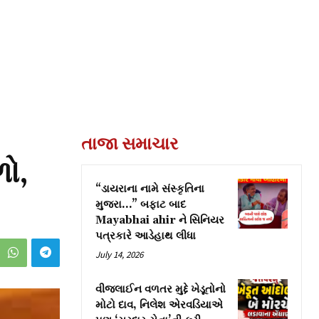
તાજા સમાચાર
ળો,
“ડાયરાના નામે સંસ્કૃતિના
મુજરા…” બફાટ બાદ
Mayabhai ahir ને સિનિયર
પત્રકારે આડેહાથ લીધા
July 14, 2026
વીજલાઈન વળતર મુદ્દે ખેડૂતોનો
મોટો દાવ, નિલેશ એરવડિયાએ