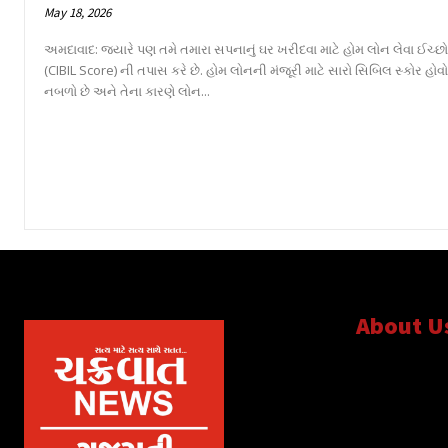
May 18, 2026
અમદાવાદ: જ્યારે પણ તમે તમારા સપનાનું ઘર ખરીદવા માટે હોમ લોન લેવા ઈચ્છો છ
(CIBIL Score) ની તપાસ કરે છે. હોમ લોનની મંજૂરી માટે સારો સિબિલ સ્કોર હોવો
નબળો છે અને તેના કારણે લોન...
About U
સત્ય માટે, સત