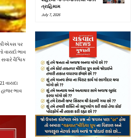
ત્રાહિમામ
July 7, 2026
એમસીએક્સ પર
ાનો વાયદો ભાવ
સવારે વૈશ્વિક
021 વાયદા
ને હાજર ભાવ