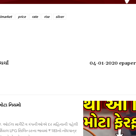
almarket
price
rate
rise
silver
ર્ચા
04-01-2020 epaper
 મોટા નિયમો
. ઓઈલ માર્કેટિંગ કંપનીઓએ દર મહિનાની પહેલી
ર્શિયલ LPG સિલિન્ડરના ભાવમાં ₹183નો નોંધપાત્ર