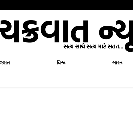
ુજરાત
વિશ્વ
ભારત