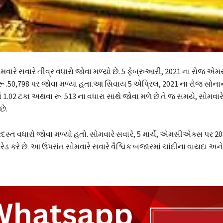
મવારે સવારે તીવ્ર વધારો જોવા મળ્યો છે. 5 ફેબ્રુઆરી, 2021 ના ​​રોજ 
ઠ રૂ .50,798 પર જોવા મળ્યા હતા.આ સિવાય 5 એપ્રિલ, 2021 ના ​​રોજ સોન
ાં 1.02 ટકા અથવા રૂ. 513 ના વધારા સાથે જોવા મળે છે.તે જ સમયે, સોમવારે 
છે.
દસ્ત વધારો જોવા મળ્યો હતો. સોમવારે સવારે, 5 માર્ચે, એમસીએક્સ પર 2
ટ્રેડ કરે છે. આ ઉપરાંત સોમવારે સવારે વૈશ્વિક બજારમાં ચાંદીના વાયદા અ