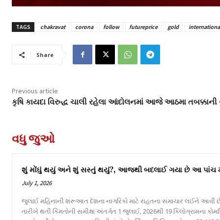
TAGS
chakravat
corona
follow
futureprice
gold
internation
Share
Previous article
કૃષિ કાયદા વિરુદ્ધ ચાલી રહેલા આંદોલનમાં આજે આઠમા તબક્કાની ચ
વધુ જુઓ
શું મોંઘું થયું અને શું સસ્તું થયું?, આજથી બદલાઈ ગયા છે આ પાંચ
July 1, 2026
જુલાઈ મહિનાની શરૂઆત દેશના નાગરિકો માટે રાહતના સમાચાર લઈને આવી છે
તારીખે થતી કિંમતોની સમીક્ષા અંતર્ગત 1 જુલાઈ, 2026થી 19 કિલોગ્રામના કોમ