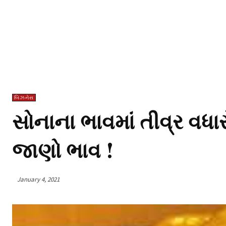
બિઝનેસ
સોનાના ભાવમાં તીવ્ર વધા
જાણો ભાવ !
January 4, 2021