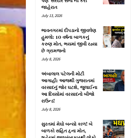
પણ ‘સરદાર સેના’ની કરી
જાહેરાત
July 13, 2026
ભાવનગરમાં દીપડાનો જીવલેણ
હુમલો: 10 વર્ષના બાળકનું
કરુણ મોત, ભયમાં જીવી રહ્યા
છે ગ્રામજનો
July 8, 2026
અંબાલાલ પટેલની મોટી
આગાહી: આજથી ગુજરાતમાં
વરસાદનું જોર ઘટશે, જુલાઈના
આ દિવસોમાં વરસાદનો બીજો
રાઉન્ડ!
July 8, 2026
સુરતમાં મેઘો બન્યો કાળ! બે
બાળકો સહિત 4ના મોત,
શહેરમાં જળબંબાકારથી લોકો