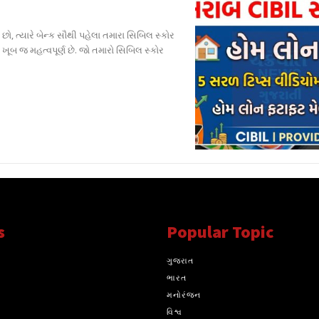
ો, ત્યારે બેન્ક સૌથી પહેલા તમારા સિબિલ સ્કોર
 ખૂબ જ મહત્વપૂર્ણ છે. જો તમારો સિબિલ સ્કોર
s
Popular Topic
્ય સાથે સતત..
ગુજરાત
ભારત
મનોરંજન
વિશ્વ