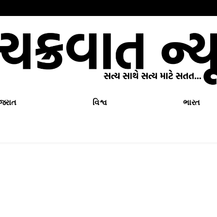
ુજરાત
વિશ્વ
ભારત