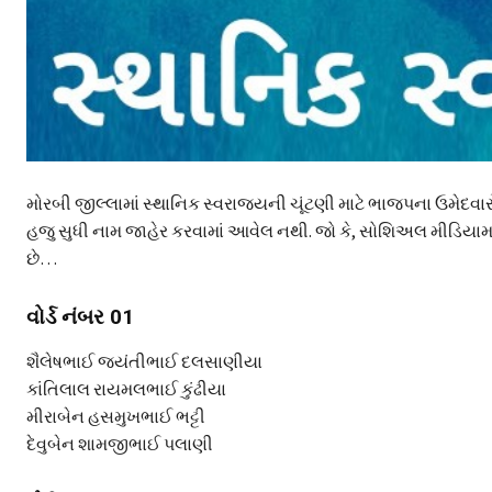
મોરબી જીલ્લામાં સ્થાનિક સ્વરાજ્યની ચૂંટણી માટે ભાજપના ઉમેદવારો ન
હજુ સુધી નામ જાહેર કરવામાં આવેલ નથી. જો કે, સોશિઅલ મીડિયામાં એ
છે…
વોર્ડ નંબર 01
શૈલેષભાઈ જયંતીભાઈ દલસાણીયા
કાંતિલાલ રાયમલભાઈ કુંઢીયા
મીરાબેન હસમુખભાઈ ભટ્ટી
દેવુબેન શામજીભાઈ પલાણી