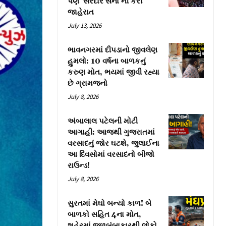
પણ ‘સરદાર સેના’ની કરી
જાહેરાત
July 13, 2026
ભાવનગરમાં દીપડાનો જીવલેણ
હુમલો: 10 વર્ષના બાળકનું
કરુણ મોત, ભયમાં જીવી રહ્યા
છે ગ્રામજનો
July 8, 2026
અંબાલાલ પટેલની મોટી
આગાહી: આજથી ગુજરાતમાં
વરસાદનું જોર ઘટશે, જુલાઈના
આ દિવસોમાં વરસાદનો બીજો
રાઉન્ડ!
July 8, 2026
સુરતમાં મેઘો બન્યો કાળ! બે
બાળકો સહિત 4ના મોત,
શહેરમાં જળબંબાકારથી લોકો