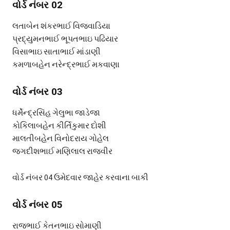
વોર્ડ નંબર 02
લતાબેન શંકરભાઈ વિજવાડિયા
પ્રદ્યુમનભાઈ ભૂપતભાઇ પઢિયાર
વિસાભાઇ સાતાભાઈ માંડાણી
કમળાબહેન નરેન્દ્રભાઈ મકવાણા
વોર્ડ નંબર 03
ધર્મેન્દ્રસિંહ ગેલુભા જાડેજા
કોકિલાબહેન કીર્તિકુમાર દોશી
માલતીબહેન વિનોદરાય ગોહેલ
જગદીશભાઈ મણિલાલ રાજવીર
વોર્ડ નંબર 04 ઉમેદવાર જાહેર કરવાના બાકી
વોર્ડ નંબર 05
રાજભાઈ કેતનભાઇ સોમાણી