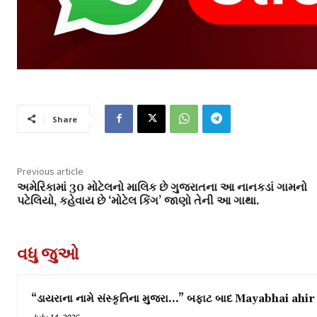
Share
Previous article
અમેરિકામાં 30 મોટેલનો માલિક છે ગુજરાતના આ નાનકડાં ગામનો
પટેલિયો, કહેવાય છે ‘મોટેલ કિંગ’ જાણો તેની આ ગાથા.
વધુ જુઓ
“ડાયરાના નામે સંસ્કૃતિના મુજરા…” બફાટ બાદ Mayabhai ahir 