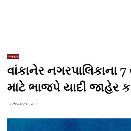
ગુજરાત
વાંકાનેર નગરપાલિકાના 7 
માટે ભાજપે યાદી જાહેર 
February 12, 2021