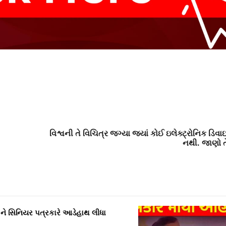
વિશ્વની તે વિચિત્ર જગ્યા જ્યાં કોઈ ઇલેક્ટ્રોનિક ડિ
નથી. જાણો તે
ને સિનિયર પત્રકારે આડેહાથ લીધા