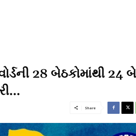
વોર્ડની 28 બેઠકોમાંથી 24 
કરી…
Share