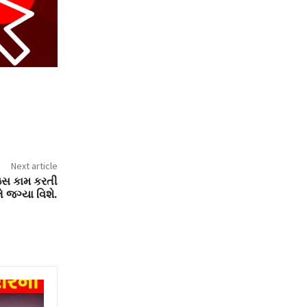
Next article
વાઇસ કામ કરતી
 જગ્યા વિશે.