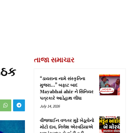
તાજા સમાચાર
બેઠક
“ડાયરાના નામે સંસ્કૃતિના
મુજરા…” બફાટ બાદ
Mayabhai ahir ને સિનિયર
પત્રકારે આડેહાથ લીધા
July 14, 2026
વીજલાઈન વળતર મુદ્દે ખેડૂતોનો
મોટો દાવ, નિલેશ એરવડિયાએ