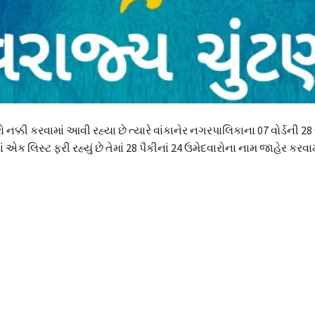
ક્કી કરવામાં આવી રહ્યા છે ત્યારે વાંકાનેર નગરપાલિકાના 07 વોર્ડની 28 
ક લિસ્ટ ફરી રહ્યું છે તેમાં 28 પૈકીનાં 24 ઉમેદવારોના નામ જાહેર કરવ