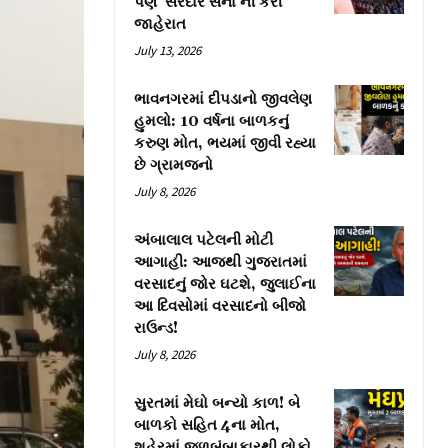
પણ ‘સરદાર સેના’ની કરી
જાહેરાત
July 13, 2026
ભાવનગરમાં દીપડાનો જીવલેણ
હુમલો: 10 વર્ષના બાળકનું
કરુણ મોત, ભયમાં જીવી રહ્યા
છે ગ્રામજનો
July 8, 2026
અંબાલાલ પટેલની મોટી
આગાહી: આજથી ગુજરાતમાં
વરસાદનું જોર ઘટશે, જુલાઈના
આ દિવસોમાં વરસાદનો બીજો
રાઉન્ડ!
July 8, 2026
સુરતમાં મેઘો બન્યો કાળ! બે
બાળકો સહિત 4ના મોત,
શહેરમાં જળબંબાકારથી લોકો