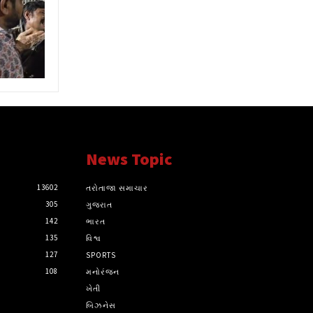
News Topic
13602
તરોતાજા સમાચાર
305
ગુજરાત
142
ભારત
135
વિશ્વ
127
SPORTS
108
મનોરંજન
ખેતી
બિઝનેસ