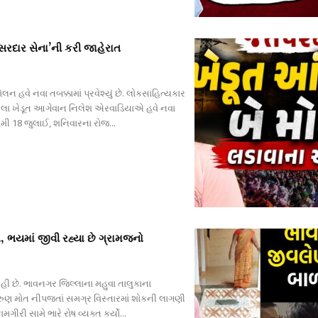
સરદાર સેના’ની કરી જાહેરાત
 હવે નવા તબક્કામાં પ્રવેશ્યું છે. લોકસાહિત્યકાર
ેલા ખેડૂત આગેવાન નિલેશ એરવાડિયાએ હવે નવા
મી 18 જુલાઈ, શનિવારના રોજ...
, ભયમાં જીવી રહ્યા છે ગ્રામજનો
ી છે. ભાવનગર જિલ્લાના મહુવા તાલુકાના
 કરુણ મોત નીપજતાં સમગ્ર વિસ્તારમાં શોકની લાગણી
ી સામે ભારે રોષ વ્યક્ત કર્યો...