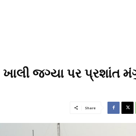
ી ખાલી જગ્યા પર પ્રશાંત મંગ
Share