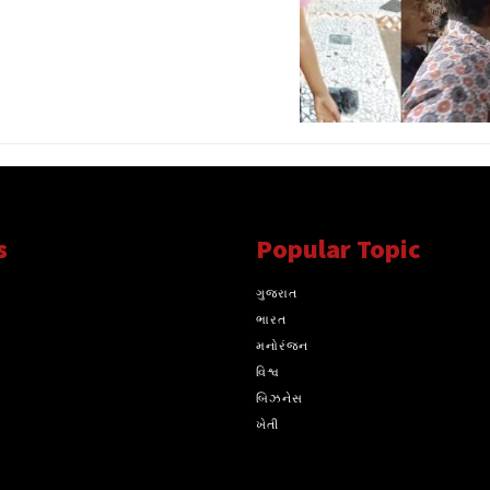
s
Popular Topic
્ય સાથે સતત..
ગુજરાત
ભારત
મનોરંજન
વિશ્વ
બિઝનેસ
ખેતી