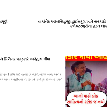
પૂર્ણ
વાકાંનેર અમરસિંહજી હાઈસ્કૂલ ખાતે સરકારી જ
કલેક્ટરશ્રીના હસ્તે લોક
ને સિનિયર પત્રકારે આડેહાથ લીધા
ો ખૂબ વિરોધ થઈ રહ્યો છે. જોકે, બીજી બાજુ અનેક
વીએ માયા આહીરના નિવેદનને વખોડ્યું છે અને તેમને