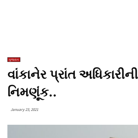
ગુજરાત
વાંકાનેર પ્રાંત અધિકારીન
નિમણૂંક..
January 23, 2021