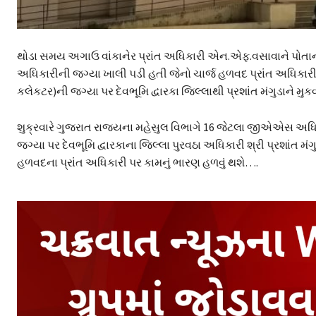
થોડા સમય અગાઉ વાંકાનેર પ્રાંત અધિકારી એન.એફ.વસાવાને પોતાની સ
અધિકારીની જગ્યા ખાલી પડી હતી જેનો ચાર્જ હળવદ પ્રાંત અધિકારીને
કલેકટર)ની જગ્યા પર દેવભૂમિ દ્વારકા જિલ્લાથી પ્રશાંત મંગુડાને મુ
શુક્રવારે ગુજરાત રાજ્યના મહેસુલ વિભાગે 16 જેટલા જીએએસ અધિકા
જગ્યા પર દેવભૂમિ દ્વારકાના જિલ્લા પુરવઠા અધિકારી શ્રી પ્રશાંત મં
હળવદના પ્રાંત અધિકારી પર કામનું ભારણ હળવું થશે….