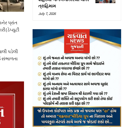
ત્રાહિમામ
July 7, 2026
ેર પ્રાંત
ી(ડેપ્યુટી
ાલી પડેલી
્જ સંભાળતા