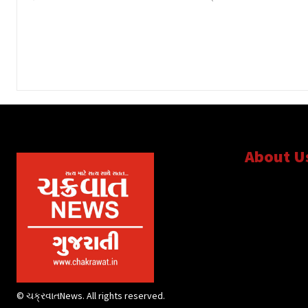
About U
સત્ય માટે, સત
© ચક્રવાતNews. All rights reserved.