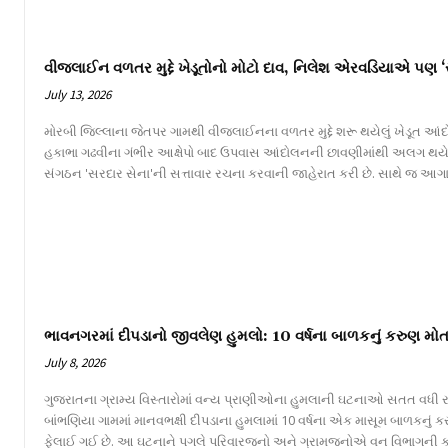
વીજલાઈન વળતર મુદ્દે ખેડૂતોનો મોટો દાવ, નિલેશ એરવડિયાએ પણ ‘
July 13, 2026
મોરબી જિલ્લાના જેતપર ગામથી વીજલાઈનના વળતર મુદ્દે શરૂ થયેલું ખેડૂત આંદોલન
હકાભા ગઢવીના ગંભીર આક્ષેપો બાદ ઉપવાસ આંદોલનની છાવણીમાંથી અલગ થય
સંગઠન 'સરદાર સેના'ની સત્તાવાર રચના કરવાની જાહેરાત કરી છે. સાથે જ આગા
ભાવનગરમાં દીપડાનો જીવલેણ હુમલો: 10 વર્ષના બાળકનું કરુણ મોત
July 8, 2026
ગુજરાતના ગ્રામ્ય વિસ્તારોમાં વન્ય પ્રાણીઓના હુમલાની ઘટનાઓ સતત વધી રહ
બાંભણિયા ગામમાં માનવભક્ષી દીપડાના હુમલામાં 10 વર્ષના એક માસૂમ બાળકનું
ફેલાઈ ગઈ છે. આ ઘટનાને પગલે પરિવારજનો અને ગ્રામજનોએ વન વિભાગની કામગીર