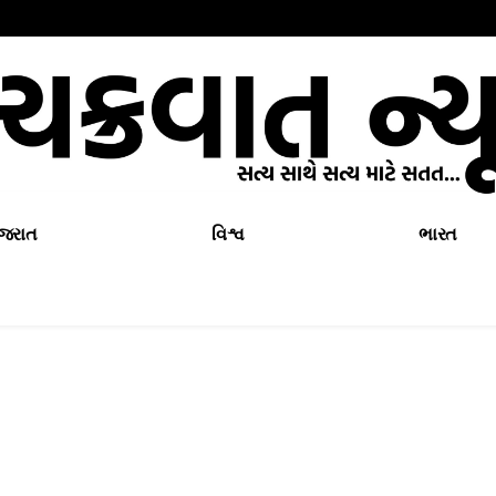
ુજરાત
વિશ્વ
ભારત