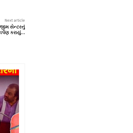
Next article
ીમ સેન્ટરનું
ાર્પણ કરાયું…