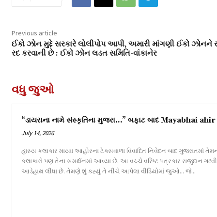
Previous article
ઈકો ઝોન મુદ્દે સરકારે લોલીપોપ આપી, અમારી માંગણી ઈકો ઝોનને સં
રદ કરવાની છે : ઈકો ઝોન લડત સમિતિ-વાંકાનેર
વધુ જુઓ
“ડાયરાના નામે સંસ્કૃતિના મુજરા…” બફાટ બાદ Mayabhai ahir 
July 14, 2026
હાસ્ય કલાકાર માયાા આહીરના ટેક્સવાળા વિવાદિત નિવેદન બાદ ગુજરાતમાં તેમન
કલાકારો પણ તેના સમર્થનમાં આવ્યા છે. આ વચ્ચે વરિષ્ટ પત્રકાર રાજુદાન ગઢ
આડેહાથ લીધા છે. તેમણે શું કહ્યું તે નીચે આપેલા વીડિયોમાં જુઓ... જે...