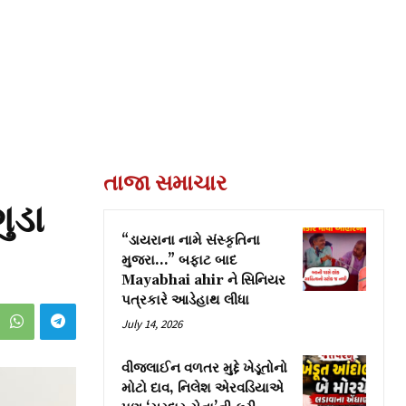
તાજા સમાચાર
ુડા
“ડાયરાના નામે સંસ્કૃતિના
મુજરા…” બફાટ બાદ
Mayabhai ahir ને સિનિયર
પત્રકારે આડેહાથ લીધા
July 14, 2026
વીજલાઈન વળતર મુદ્દે ખેડૂતોનો
મોટો દાવ, નિલેશ એરવડિયાએ