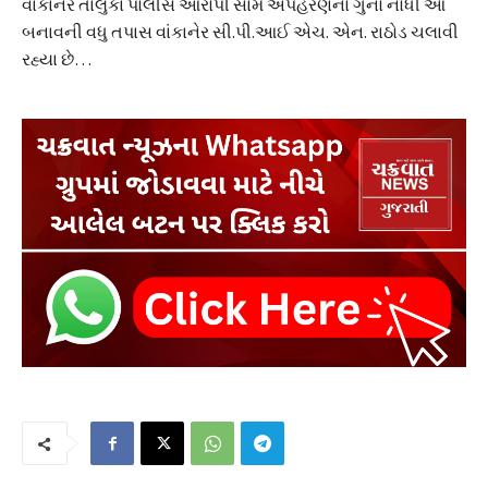
વાંકાનેર તાલુકા પોલીસે આરોપી સામે અપહરણનો ગુનો નોંધી આ
બનાવની વધુ તપાસ વાંકાનેર સી.પી.આઈ એચ. એન. રાઠોડ ચલાવી
રહ્યા છે…