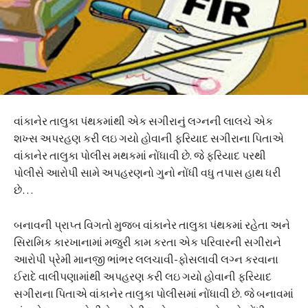
વાંકાનેર તાલુકા પંથકમાંથી એક સગીરાનું લગ્નની લાલચે એક
શખ્સ અપરહણ કરી લઇ ગયો હોવાની ફરિયાદ સગીરાના પિતાએ
વાંકાનેર તાલુકા પોલીસ મથકમાં નોંધાવી છે. જે ફરિયાદ પરથી
પોલીસે આરોપી સામે અપહરણનો ગુનો નોંધી વધુ તપાસ હાથ ધરી
છે…
બનાવની પ્રાપ્ત વિગતો મુજબ વાંકાનેર તાલુકા પંથકમાં રહેતા અને
સિરામિક કારખાનામાં મજુરી કામ કરતા એક પરિવારની સગીરાને
આરોપી પ્રેમી માનજી ભાંભર લલચાવી-ફોસલાવી લગ્ન કરવાના
ઈરાદે વાલીપણામાંથી અપહરણ કરી લઇ ગયો હોવાની ફરિયાદ
સગીરાના પિતાએ વાંકાનેર તાલુકા પોલીસમાં નોંધાવી છે. જે બનાવમાં