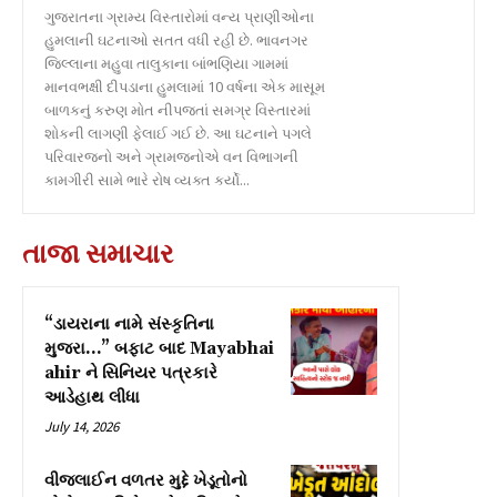
ગુજરાતના ગ્રામ્ય વિસ્તારોમાં વન્ય પ્રાણીઓના
હુમલાની ઘટનાઓ સતત વધી રહી છે. ભાવનગર
જિલ્લાના મહુવા તાલુકાના બાંભણિયા ગામમાં
માનવભક્ષી દીપડાના હુમલામાં 10 વર્ષના એક માસૂમ
બાળકનું કરુણ મોત નીપજતાં સમગ્ર વિસ્તારમાં
શોકની લાગણી ફેલાઈ ગઈ છે. આ ઘટનાને પગલે
પરિવારજનો અને ગ્રામજનોએ વન વિભાગની
કામગીરી સામે ભારે રોષ વ્યક્ત કર્યો...
તાજા સમાચાર
“ડાયરાના નામે સંસ્કૃતિના
મુજરા…” બફાટ બાદ Mayabhai
ahir ને સિનિયર પત્રકારે
આડેહાથ લીધા
July 14, 2026
વીજલાઈન વળતર મુદ્દે ખેડૂતોનો