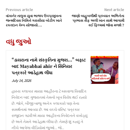
Previous article
Next article
વાંકાનેર તાલુકા યુવા ભાજપ ઉપપ્રમુખના
જાણો બાહુબલીથી પ્રખ્યાત અભિનેતા
જન્મદિવસ નિમિત્તે ગરાસીયા બોડીંગ ખાતે
પ્રભાસ સૈફ અલી ખાન સાથે આગામી
રક્તદાન કેમ્પ યોજાયો….
કઈ ફિલ્મમાં જોવા મળશે ?
વધુ જુઓ
“ડાયરાના નામે સંસ્કૃતિના મુજરા…” બફાટ
બાદ Mayabhai ahir ને સિનિયર
પત્રકારે આડેહાથ લીધા
July 14, 2026
હાસ્ય કલાકાર માયાા આહીરના ટેક્સવાળા વિવાદિત
નિવેદન બાદ ગુજરાતમાં તેમનો ખૂબ વિરોધ થઈ રહ્યો
છે. જોકે, બીજી બાજુ અનેક કલાકારો પણ તેના
સમર્થનમાં આવ્યા છે. આ વચ્ચે વરિષ્ટ પત્રકાર
રાજુદાન ગઢવીએ માયા આહીરના નિવેદનને વખોડ્યું
છે અને તેમને આડેહાથ લીધા છે. તેમણે શું કહ્યું તે
નીચે આપેલા વીડિયોમાં જુઓ... જે...