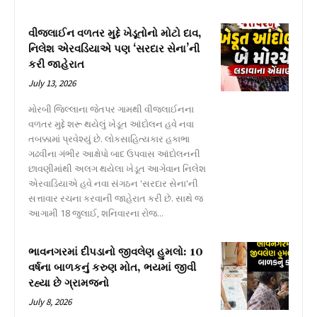
વીજલાઈન વળતર મુદ્દે ખેડૂતોનો મોટો દાવ,
નિલેશ એરવડિયાએ પણ ‘સરદાર સેના’ની
કરી જાહેરાત
July 13, 2026
મોરબી જિલ્લાના જેતપર ગામથી વીજલાઈનના
વળતર મુદ્દે શરૂ થયેલું ખેડૂત આંદોલન હવે નવા
તબક્કામાં પ્રવેશ્યું છે. લોકસાહિત્યકાર હકાભા
ગઢવીના ગંભીર આક્ષેપો બાદ ઉપવાસ આંદોલનની
છાવણીમાંથી અલગ થયેલા ખેડૂત આગેવાન નિલેશ
એરવાડિયાએ હવે નવા સંગઠન 'સરદાર સેના'ની
સત્તાવાર રચના કરવાની જાહેરાત કરી છે. સાથે જ
આગામી 18 જુલાઈ, શનિવારના રોજ...
ભાવનગરમાં દીપડાનો જીવલેણ હુમલો: 10
વર્ષના બાળકનું કરુણ મોત, ભયમાં જીવી
રહ્યા છે ગ્રામજનો
July 8, 2026