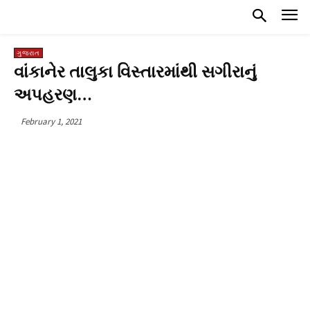
ગુજરાત
વાંકાનેર તાલુકા વિસ્તારમાંથી સગીરાનું
અપહરણ…
February 1, 2021