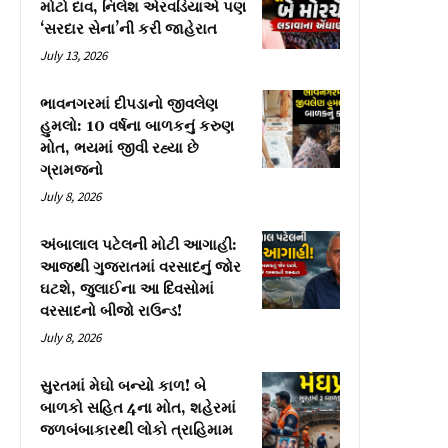
મોટો દાવ, નિલેશ એરવડિયાએ પણ
‘સરદાર સેના’ની કરી જાહેરાત
July 13, 2026
ભાવનગરમાં દીપડાનો જીવલેણ
હુમલો: 10 વર્ષના બાળકનું કરુણ
મોત, ભયમાં જીવી રહ્યા છે
ગ્રામજનો
July 8, 2026
અંબાલાલ પટેલની મોટી આગાહી:
આજથી ગુજરાતમાં વરસાદનું જોર
ઘટશે, જુલાઈના આ દિવસોમાં
વરસાદનો બીજો રાઉન્ડ!
July 8, 2026
સુરતમાં મેઘો બન્યો કાળ! બે
બાળકો સહિત 4ના મોત, શહેરમાં
જળબંબાકારથી લોકો ત્રાહિમામ