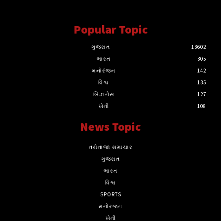
સત્ય માટે, સત્ય સાથે સતત..
Popular Topic
ગુજરાત
13602
ભારત
305
મનોરંજન
142
વિશ્વ
135
બિઝનેસ
127
ખેતી
108
News Topic
તરોતાજા સમાચાર
ગુજરાત
ભારત
વિશ્વ
SPORTS
મનોરંજન
ખેતી