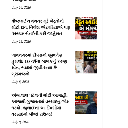
July 14, 2026
વીજલાઈન વળતર મુદ્દે ખેડૂતોનો
મોટો દાવ, નિલેશ એરવડિયાએ પણ
‘સરદાર સેના’ની કરી જાહેરાત
July 13, 2026
ભાવનગરમાં દીપડાનો જીવલેણ
હુમલો: 10 વર્ષના બાળકનું કરુણ
મોત, ભયમાં જીવી રહ્યા છે
ગ્રામજનો
July 8, 2026
અંબાલાલ પટેલની મોટી આગાહી:
આજથી ગુજરાતમાં વરસાદનું જોર
ઘટશે, જુલાઈના આ દિવસોમાં
વરસાદનો બીજો રાઉન્ડ!
July 8, 2026