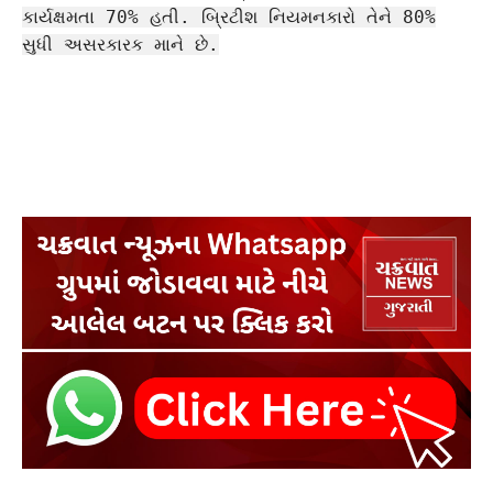
કાર્યક્ષમતા 70% હતી. બ્રિટીશ નિયમનકારો તેને 80%
સુધી અસરકારક માને છે.