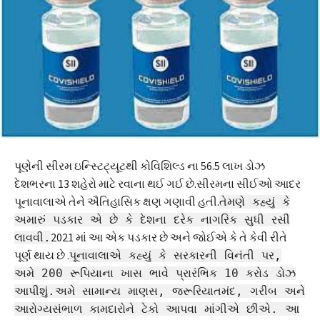
પૂણેની સીરમ ઇન્સ્ટિટ્યૂટથી કોવિશિલ્ડ ના 56.5 લાખ ડોઝ
દેશભરના 13 શહેરો માટે રવાના થઈ ગઈ છે.સીરમના સીઈઓ આદર
પૂનાવાલાએ તેને ઐતિહાસિક ક્ષણ ગણાવી હતી.
તેમણે કહ્યું કે
અમારું પડકાર એ છે કે દેશના દરેક નાગરિક સુધી રસી
2021 માં આ એક પડકાર છે અને જોઈએ કે તે કેવી રીતે
લાવવી.
પૂર્ણ થાય છે .
પૂનાવાલાએ કહ્યું કે સરકારની વિનંતી પર,
અમે 200 રૂપિયાના ખાસ ભાવે પ્રારંભિક 10 કરોડ ડોઝ
આપીશું.
અમે સામાન્ય માણસ, જરૂરિયાતમંદ, ગરીબ અને
આરોગ્યસંભાળ કામદારોને ટેકો આપવા માંગીએ છીએ. આ