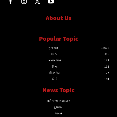
About Us
સત્ય માટે, સત્ય સાથે સતત..
Popular Topic
ગુજરાત
13602
ભારત
305
મનોરંજન
142
વિશ્વ
135
બિઝનેસ
127
ખેતી
108
News Topic
તરોતાજા સમાચાર
ગુજરાત
ભારત