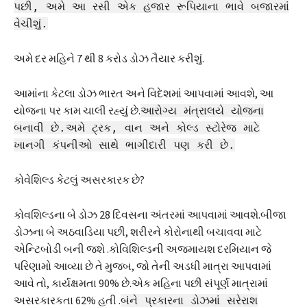
પછી, અમે આ રસી એક હજાર રૂપિયાના ભાવે બજારમાં
વેચીશું.
અમે દર મહિને 7 થી 8 કરોડ ડોઝ તૈયાર કરીશું.
આમાંના કેટલા ડોઝ ભારત અને વિદેશમાં આપવામાં આવશે, આ
યોજના પર કામ ચાલી રહ્યું છે.
આરોગ્ય મંત્રાલયે યોજના
બનાવી છે.અમે ટ્રક, વાન અને કોલ્ડ સ્ટોરેજ માટે
ખાનગી કંપનીઓ સાથે ભાગીદારી પણ કરી છે.
કોવેશિલ્ડ કેટલું અસરકારક છે?
કોવશિલ્ડના બે ડોઝ 28 દિવસના અંતરમાં આપવામાં આવશે.બીજા
ડોઝના બે અઠવાડિયા પછી, શરીરને કોરોનાથી બચાવવા માટે
એન્ટિબોડી બની જશે .કોવિશિલ્ડની અજમાયશ દરમિયાન જે
પરિણામો આવ્યા છે તે મુજબ, જો તેની અડધી માત્રા આપવામાં
આવે તો, કાર્યક્ષમતા 90% છે.એક મહિના પછી સંપૂર્ણ માત્રામાં
અસરકારકતા 62% હતી .
બંને પ્રકારના ડોઝમાં સરેરાશ