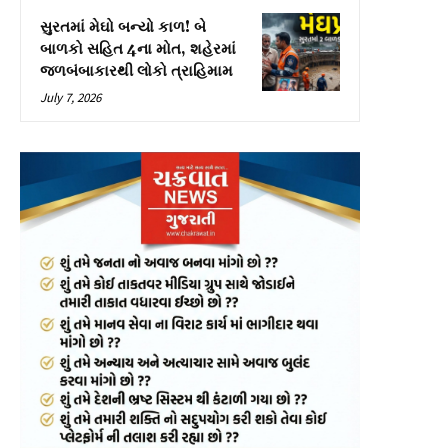
સુરતમાં મેઘો બન્યો કાળ! બે
બાળકો સહિત 4ના મોત, શહેરમાં
જળબંબાકારથી લોકો ત્રાહિમામ
July 7, 2026