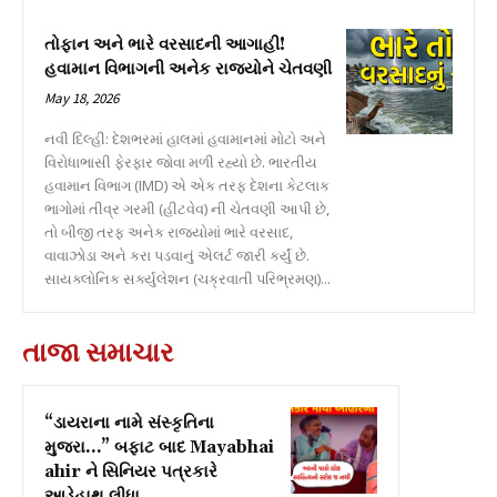
તોફાન અને ભારે વરસાદની આગાહી!
હવામાન વિભાગની અનેક રાજ્યોને ચેતવણી
May 18, 2026
નવી દિલ્હી: દેશભરમાં હાલમાં હવામાનમાં મોટો અને
વિરોધાભાસી ફેરફાર જોવા મળી રહ્યો છે. ભારતીય
હવામાન વિભાગ (IMD) એ એક તરફ દેશના કેટલાક
ભાગોમાં તીવ્ર ગરમી (હીટવેવ) ની ચેતવણી આપી છે,
તો બીજી તરફ અનેક રાજ્યોમાં ભારે વરસાદ,
વાવાઝોડા અને કરા પડવાનું એલર્ટ જારી કર્યું છે.
સાયક્લોનિક સર્ક્યુલેશન (ચક્રવાતી પરિભ્રમણ)...
તાજા સમાચાર
“ડાયરાના નામે સંસ્કૃતિના
મુજરા…” બફાટ બાદ Mayabhai
ahir ને સિનિયર પત્રકારે
આડેહાથ લીધા