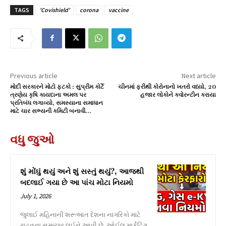
TAGS
'Covishield'
corona
vaccine
Previous article
Next article
મોદી સરકારને મોટો ફટકો : સુપ્રીમ કોર્ટે
ચીનમાં ફરીથી કોરોનાનો ખતરો વધ્યો, 20
ત્રણેય કૃષિ કાયદાના અમલ પર
હજાર લોકોને ક્વોરન્ટીન કરાયા
પ્રતિબંધ લગાવ્યો, સમસ્યાના સમાધાન
માટે ચાર સભ્યની કમિટી બનાવી…
વધુ જુઓ
શું મોંઘું થયું અને શું સસ્તું થયું?, આજથી
બદલાઈ ગયા છે આ પાંચ મોટા નિયમો
July 1, 2026
જુલાઈ મહિનાની શરૂઆત દેશના નાગરિકો માટે
રાહતના સમાચાર લઈને આવી છે. ઓઈલ માર્કેટિંગ