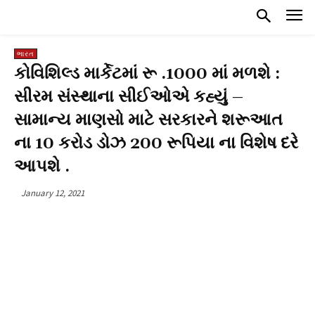
ભારત
કોવિશિલ્ડ માર્કેટમાં રૂ .1000 માં મળશે :
સીરમ સંસ્થાના સીઈઓએ કહ્યું –
સામાન્ય માણસો માટે સરકારને શરૂઆત
ના 10 કરોડ ડોઝ 200 રૂપિયા ના વિશેષ દરે
આપશે .
January 12, 2021