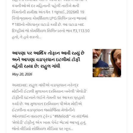
કંપનીઓએ દર મહિનાની પહેલી તારીખે થતી
કિંમતોની સમીક્ષા અંતર્ગત 1 જુલાઈ, 2026થી 19
કિલોગ્રામના કોમર્શિયલ LPG સિલિન્ડરના ભાવમાં
₹183નો નોંધપાત્ર ઘટાડો કર્યો છે. આ ઘટાડા બાદ
દિલ્હીમાં જે કોમર્શિયલ સિલિન્ડરનો ભાવ ₹3,113.50
હતો, તે હવે સસ્તો...
આપણા પર આર્થિક તોફાન આવી રહ્યું છે
અને આપણા વડાપ્રધાન ઇટલીમાં ટોફી
વહેંચી રહ્યા છે: રાહુલ ગાંધી
May 20, 2026
અમદાવાદ: રાહુલ ગાંધીએ વડાપ્રધાન નરેન્દ્ર
મોદીની ઈટાલી મુલાકાત દરમિયાન બનેલી 'મેલોડી'
ટોફીની ઘટનાને લઈને તેમની પર આકરા પ્રહારો
કર્યા છે. આ મુલાકાત દરમિયાન પીએમ મોદીએ
ઈટાલીના વડાપ્રધાન જ્યોર્જિયા મેલોનીને
ઓનલાઈન વાયરલ ટ્રેન્ડ "#Melodi" ના સંદર્ભમાં
'મેલોડી' ટોફીનું એક ખાસ પેકેટ ભેટમાં આપ્યું હતું,
જેનો વીડિયો સોશિયલ મીડિયા પર ખૂબ...