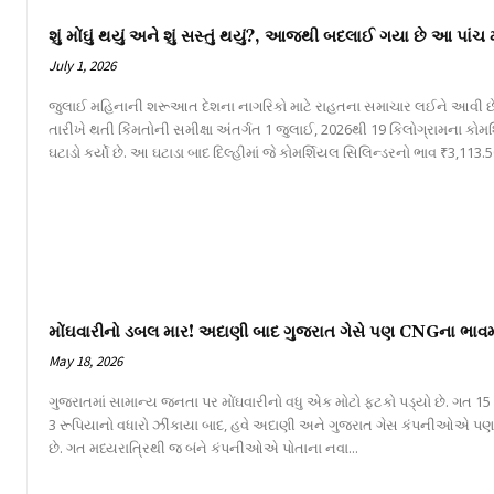
શું મોંઘું થયું અને શું સસ્તું થયું?, આજથી બદલાઈ ગયા છે આ પાંચ
July 1, 2026
જુલાઈ મહિનાની શરૂઆત દેશના નાગરિકો માટે રાહતના સમાચાર લઈને આવી છે
તારીખે થતી કિંમતોની સમીક્ષા અંતર્ગત 1 જુલાઈ, 2026થી 19 કિલોગ્રામના કોમ
ઘટાડો કર્યો છે. આ ઘટાડા બાદ દિલ્હીમાં જે કોમર્શિયલ સિલિન્ડરનો ભાવ ₹3,113.50
મોંઘવારીનો ડબલ માર! અદાણી બાદ ગુજરાત ગેસે પણ CNGના ભાવમાં
May 18, 2026
ગુજરાતમાં સામાન્ય જનતા પર મોંઘવારીનો વધુ એક મોટો ફટકો પડ્યો છે. ગત 15
3 રૂપિયાનો વધારો ઝીંકાયા બાદ, હવે અદાણી અને ગુજરાત ગેસ કંપનીઓએ પણ 
છે. ગત મધ્યરાત્રિથી જ બંને કંપનીઓએ પોતાના નવા...