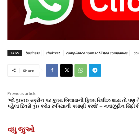
TAGS
business
chakrvat
compliance norms of listed companies
cov
Share
Previous article
‘જો 5000 સ્ક્રીન પર કૂતરા બિલાડાની ફિલ્મ રિલીઝ થાય તો પણ ત
પહેલા દિવસે 30 કરોડ રૂપિયાની કમાણી કરશે’ – નવાઝુદ્દીન સિદ્દીક
વધુ જુઓ