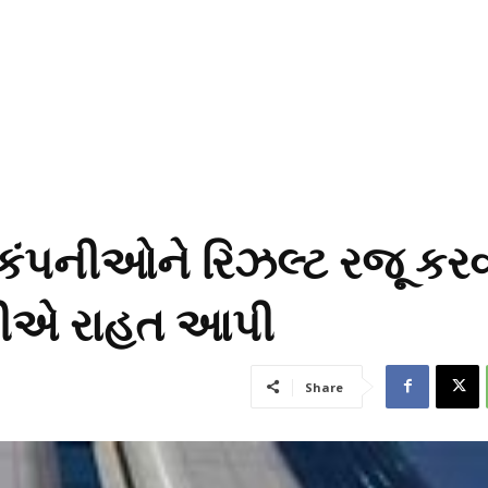
 કંપનીઓને રિઝલ્ટ રજૂ કર
ેબીએ રાહત આપી
Share