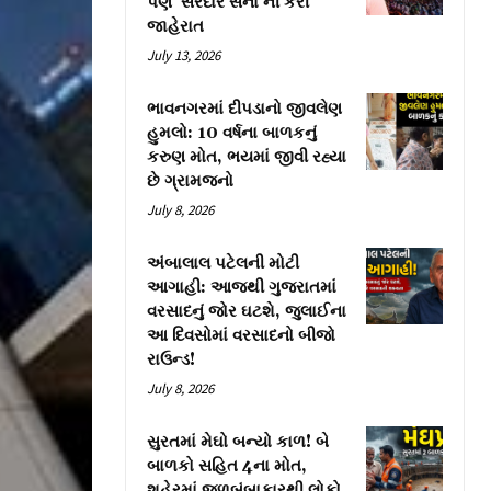
પણ ‘સરદાર સેના’ની કરી
જાહેરાત
July 13, 2026
ભાવનગરમાં દીપડાનો જીવલેણ
હુમલો: 10 વર્ષના બાળકનું
કરુણ મોત, ભયમાં જીવી રહ્યા
છે ગ્રામજનો
July 8, 2026
અંબાલાલ પટેલની મોટી
આગાહી: આજથી ગુજરાતમાં
વરસાદનું જોર ઘટશે, જુલાઈના
આ દિવસોમાં વરસાદનો બીજો
રાઉન્ડ!
July 8, 2026
સુરતમાં મેઘો બન્યો કાળ! બે
બાળકો સહિત 4ના મોત,
શહેરમાં જળબંબાકારથી લોકો