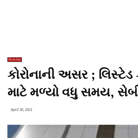
બિઝનેસ
કોરોનાની અસર ; લિસ્ટેડ
માટે મળ્યો વધુ સમય, સ
April 30, 2021