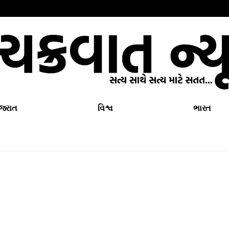
ુજરાત
વિશ્વ
ભારત