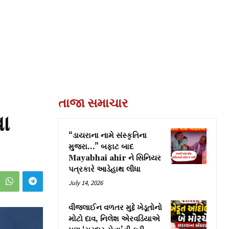
તાજા સમાચાર
વા
“ડાયરાના નામે સંસ્કૃતિના
મુજરા…” બફાટ બાદ
Mayabhai ahir ને સિનિયર
પત્રકારે આડેહાથ લીધા
July 14, 2026
વીજલાઈન વળતર મુદ્દે ખેડૂતોનો
મોટો દાવ, નિલેશ એરવડિયાએ