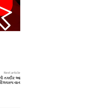
Next article
હિતની તકદીર આ
દિલચસ્પ વાત