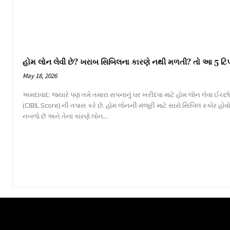
હોમ લોન લેવી છે? ખરાબ સિબિલના કારણે નથી મળતી? તો આ 5 ટિપ્
May 18, 2026
અમદાવાદ: જ્યારે પણ તમે તમારા સપનાનું ઘર ખરીદવા માટે હોમ લોન લેવા ઈચ્છો છ
(CIBIL Score) ની તપાસ કરે છે. હોમ લોનની મંજૂરી માટે સારો સિબિલ સ્કોર હોવો
નબળો છે અને તેના કારણે લોન...