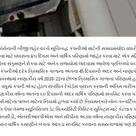
રોનાની બીજી લહેર વચ્ચે સૂચિબદ્ધ કંપનીઓ માટેની સમયમર્યાદા વધારી દ
 માટે વધારાના ૪૫ દિવસ અને વાર્ષિક પરિણામો જાહેર કરવા માટે એક 
ા સંક્ર્મણને રોકવા માટે અનેક રાજ્યોમાં લાદવામાં આવેલા પ્રતિબંધો વ
કંપનીઓ દરેક ત્રિમાસિક ગાળાના અંતના 45 દિવસની અંદર અને નાણાકી
વસ્થામાં નાણાકીય વર્ષ 2020-21ના છેલ્લા ત્રિમાસિક ગાળાના પરિણામો 
. વધુમાં કંપની એક્ટ હેઠળ સંબંધિત રેકોર્ડસ પ્રદાન કરવાની અંતિમ તારીખ
ાકીય વર્ષના અંતના ૬૦ દિવસની અંદર વાર્ષિક પરિણામો સબમિટ કરવા પડ
ર્સ માટેના પાલન માટેના નિયમો હળવા કર્યા છે. નિયમનકારે નોન-કન્વર્ટિબ
 પેપર તેમજ મ્યુનિસિપલ ડેટ સિક્યોરિટી લિસ્ટિંગ યુનિટ્સ માટે કેટલાક
ી, એનસીડી, એનસીઆરપીએસ અને સીપીના અડધા વર્ષના નાણાકીય પરિણા
ઉપરાંત વાર્ષિક કમાણીને લગતા આંકડા સબમિટ કરવાના સમયગાળામાં પણ 3