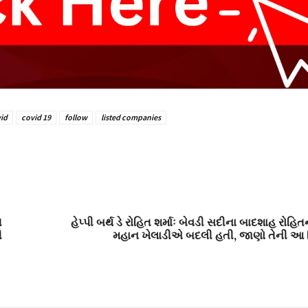
id
covid 19
follow
listed companies
ે
હેપ્પી બર્થ ડે રોહિત શર્માઃ બેવડી સદીના બાદશાહ રો
ી
મહાન ખેલાડીએ બદલી હતી, જાણો તેની આ 