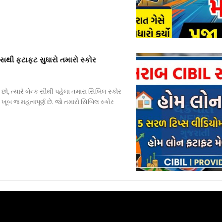
સથી ફટાફટ સુધારો તમારો સ્કોર
ો, ત્યારે બેન્ક સૌથી પહેલા તમારા સિબિલ સ્કોર
 ખૂબ જ મહત્વપૂર્ણ છે. જો તમારો સિબિલ સ્કોર