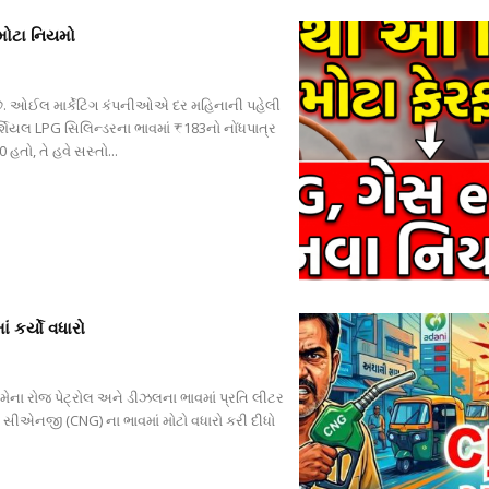
 મોટા નિયમો
. ઓઈલ માર્કેટિંગ કંપનીઓએ દર મહિનાની પહેલી
ર્શિયલ LPG સિલિન્ડરના ભાવમાં ₹183નો નોંધપાત્ર
 હતો, તે હવે સસ્તો...
 કર્યો વધારો
 મેના રોજ પેટ્રોલ અને ડીઝલના ભાવમાં પ્રતિ લીટર
સીએનજી (CNG) ના ભાવમાં મોટો વધારો કરી દીધો