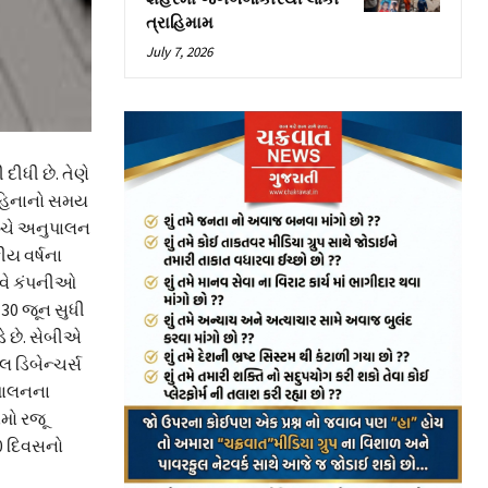
ત્રાહિમામ
July 7, 2026
ીધી છે. તેણે
મહિનાનો સમય
ચ્ચે અનુપાલન
ય વર્ષના
હવે કંપનીઓ
 30 જૂન સુધી
ે છે. સેબીએ
લ ડિબેન્ચર્સ
 પાલનના
મો રજૂ
0 દિવસનો