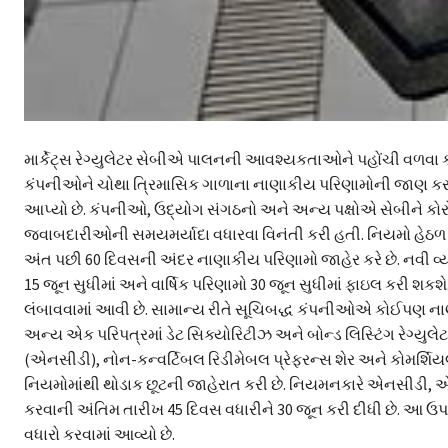
માર્કેટ્સ રેગ્યુલેટર સેબીએ પાલનની આવશ્યકતાઓને પહોંચી વળવા કો
કંપનીઓને ચોથા ત્રિમાસિક ગાળાના નાણાકીય પરિણામોની જાણ કરવા
આપ્યો છે. કંપનીઓ, ઉદ્યોગ સંગઠનો અને અન્ય પક્ષોએ સેબીને કોરોન
જવાબદારીઓની સમયમર્યાદા વધારવા વિનંતી કરી હતી. નિયમો હેઠળ 
અંત પછી 60 દિવસની અંદર નાણાકીય પરિણામો જાહેર કરે છે. નવી વ્ય
15 જૂન સુધીમાં અને વાર્ષિક પરિણામો 30 જૂન સુધીમાં ફાઇલ કરી શકશે
લંબાવવામાં આવી છે. સામાન્ય રીતે સૂચિબદ્ધ કંપનીઓએ કોઈપણ નાણ
અન્ય એક પરિપત્રમાં ડેટ સિક્યોરિટીઝ અને બોન્ડ લિસ્ટિંગ રેગ્યુલેટ
(એનસીડી), નોન-કન્વર્ટિબલ રિડીમેબલ પ્રેફરન્સ શેર અને કોમર્શિયલ
નિયમોમાંથી થોડાક છૂટની જાહેરાત કરી છે. નિયમનકારે એનસીડ
કરવાની અંતિમ તારીખ 45 દિવસ વધારીને 30 જૂન કરી દીધી છે. આ 
વધારો કરવામાં આવ્યો છે.