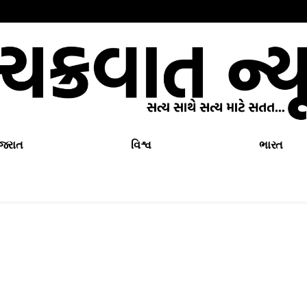
ુજરાત
વિશ્વ
ભારત