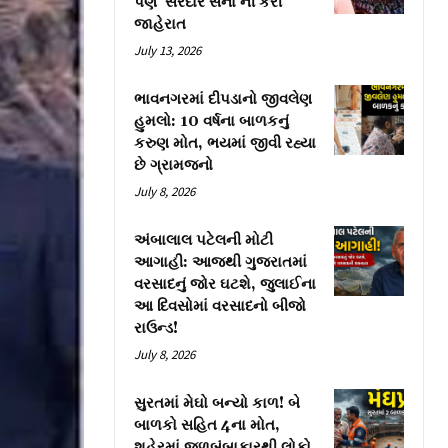
પણ ‘સરદાર સેના’ની કરી
જાહેરાત
July 13, 2026
ભાવનગરમાં દીપડાનો જીવલેણ
હુમલો: 10 વર્ષના બાળકનું
કરુણ મોત, ભયમાં જીવી રહ્યા
છે ગ્રામજનો
July 8, 2026
અંબાલાલ પટેલની મોટી
આગાહી: આજથી ગુજરાતમાં
વરસાદનું જોર ઘટશે, જુલાઈના
આ દિવસોમાં વરસાદનો બીજો
રાઉન્ડ!
July 8, 2026
સુરતમાં મેઘો બન્યો કાળ! બે
બાળકો સહિત 4ના મોત,
શહેરમાં જળબંબાકારથી લોકો