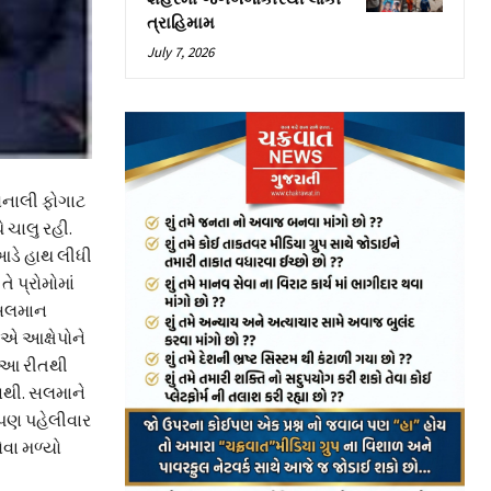
ત્રાહિમામ
July 7, 2026
સોનાલી ફોગાટ
 ચાલુ રહી.
આડે હાથ લીધી
 પ્રોમોમાં
એ સલમાન
ીએ આક્ષેપોને
ી આ રીતથી
 નથી. સલમાને
ન પણ પહેલીવાર
વા મળ્યો