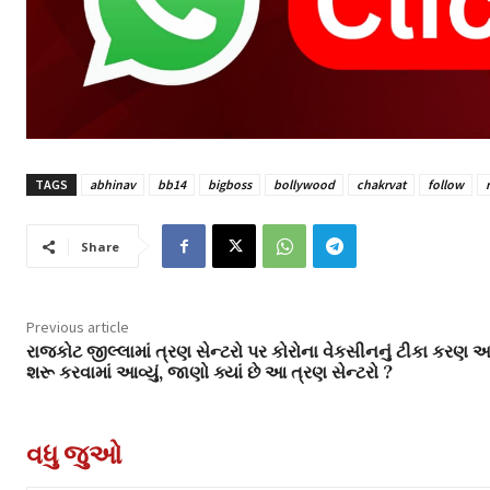
TAGS
abhinav
bb14
bigboss
bollywood
chakrvat
follow
Share
Previous article
રાજકોટ જીલ્લામાં ત્રણ સેન્ટરો પર કોરોના વેકસીનનું ટીકા કરણ 
શરૂ કરવામાં આવ્યું, જાણો ક્યાં છે આ ત્રણ સેન્ટરો ?
વધુ જુઓ