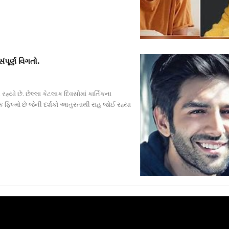
પૂર્ણ વિગતો.
હ્યો છે. છેલ્લા કેટલાક દિવસોમાં કાર્તિકના
ીક ફિલ્મો છે જેની દર્શકો આતુરતાથી રાહ જોઈ રહ્યા