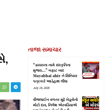
તાજા સમાચાર
ે,
“ડાયરાના નામે સંસ્કૃતિના
મુજરા…” બફાટ બાદ
Mayabhai ahir ને સિનિયર
પત્રકારે આડેહાથ લીધા
July 14, 2026
વીજલાઈન વળતર મુદ્દે ખેડૂતોનો
મોટો દાવ, નિલેશ એરવડિયાએ