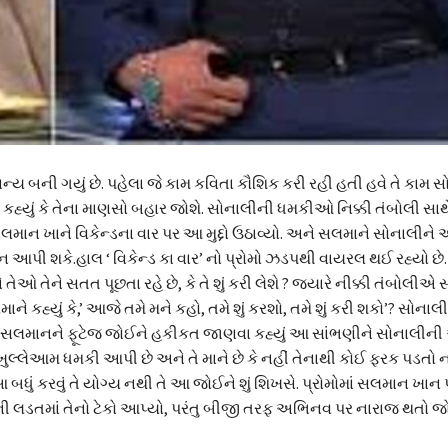
્ય બની ગયું છે. પહેલા જે કામ કવિતા કૌશિક કરી રહી હતી હવે તે કામ 
કહ્યું કે તેના માણસો બહાર જોશે. સોનાલીની ધમકીઓ નિક્કી તંબોલી સાથે
ાન ખાને વિકેન્ડના વાર પર આ મુદ્દો ઉઠાવ્યો. અને સલમાને સોનાલીને 
ી શકે.હાલ ‘ વિકેન્ડ કા વાર’ નો પ્રોમો ઝડપથી વાયરલ થઈ રહ્યો છે. તે
 તેને સતત પૂછતા રહે છે, કે તે શું કરી લેશે ? જ્યારે નીક્કી તંબોલી
 કહ્યું કે,’ આજે તમે મને કહો, તમે શું કરશો, તમે શું કરી શકો’? સોનાલ
ેણે સલમાનને ફૂટેજ જોઈને હકીકત જાણવા કહ્યું આ સાંભણીને સોનાલીન
 ખુલ્લેઆમ ધમકી આપી છે અને તે માને છે કે નહીં તેનાથી કોઈ ફરક પડતો
 બધું કરવું તે યોગ્ય નથી તે આ જોઈને શું શિખસે. પ્રોમોમાં સલમાન ખા
ની લડતમાં તેનો ટેકો આપ્યો, પરંતુ બીજી તરફ અભિનવ પર નારાજ થતો જો