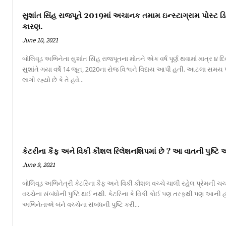
સુશાંત સિંહ રાજપૂતે 2019માં અચાનક તમામ ઇન્સ્ટાગ્રામ પોસ્ટ ડિ
કારણ.
June 10, 2021
બોલિવૂડ અભિનેતા સુશાંત સિંહ રાજપૂતના મોતને એક વર્ષ પૂર્ણ થવામાં માત્ર 
સુશાંતે ગયા વર્ષે 14 જૂન, 2020ના રોજ વિશ્વને વિદાય આપી હતી. આટલા સમય પ
લાગી રહ્યો છે કે તે હવે...
કેટરીના કૈફ અને વિકી કૌશલ રિલેશનશિપમાં છે ? આ વાતની પુષ્
June 9, 2021
બોલિવૂડ અભિનેત્રી કેટરિના કૈફ અને વિકી કૌશલ વચ્ચે ચાલી રહેલ પ્રેમની ચર
વચ્ચેના સંબંધોની પુષ્ટિ થઈ નથી. કેટરિના કે વિકી કોઈ પણ તરફથી પણ આની હજ
અભિનેતાએ બંને વચ્ચેના સંબંધની પુષ્ટિ કરી...