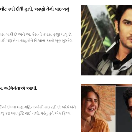
લીટ કરી દીધી હતી, જાણો તેની પાછળનું
૪ દિવસ બાકી છે અને આ કેસની તપાસ હજી ચાલુ છે.
છી પણ તેના ચાહકોને વિશ્વાસ કરવો ખૂબ મુશ્કેલ
ટિ આ અભિનેતાએ આપી.
્ચાઓ છેલ્લા ઘણા મહિનાઓથી થઇ રહી છે, જોકે બંને
ુ કંઇ પણ પુષ્ટિ થઈ નથી. પરંતુ હવે એક ફિલ્મ