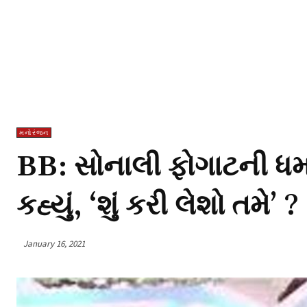
મનોરંજન
BB: સોનાલી ફોગાટની ધ
કહ્યું, ‘શું કરી લેશો તમે’ ?
January 16, 2021