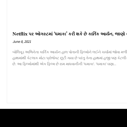
Netflix પર ઓગસ્ટમાં ‘ધમાકા’ કરી શકે છે કાર્તિક આર્યન, જાણો સં
June 8, 2021
બોલિવૂડ અભિનેતા કાર્તિક આર્યન હાલ પોતાની ફિલ્મોને લઈને ચર્ચામાં જોવા મળી ર
હાથમાંથી કેટલાક મોટા પ્રોજેક્ટ છૂટી ગયા છે પરંતુ તેના હાથમાં હજી પણ કેટલ
છે. આ ફિલ્મોમાંથી એક ફિલ્મ છે રામ માધવાનીની 'ધમાકા'. 'ધમાકા' ઘણા...