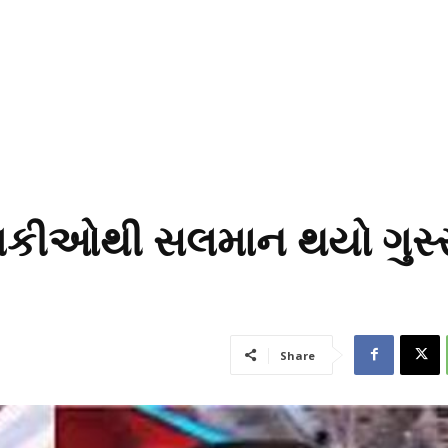
મકીઓથી સલમાન થયો ગુસ્સ
Share