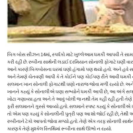
બિગ બોસ સીઝન 14માં, સ્પર્ધકો માટે ખુલ્લેઆમ ધમકી આપવી તે સામાન
કરી રહી છે. રુબીના સાથેની લડાઈ દરમિયાન સોનાલી ફોગાટે ઘણી વાર 
આને કારણે બિગબોસના ઘરમાં ઘણો હંગામો પણ થયો હતો. અને હવે સલમ
અને તેમણે ચેતવણી આપી કે તે કોઈને પણ કોઈપણ રીતે આવી ધમકી ન આપ
સલમાન ખાન સોનાલી ફોગાટથી ઘણો નારાજ જોવા મળી રહ્યો છે. અને તેઓ
ખાનને કહ્યું કે સોનાલીએ ઘણા સભ્યોને ધમકી આપી છે, આ અંગે સલમાને
ખોટા ગણાવ્યા હતા અને તે આવું બોલી જ નથી તેમ કહી રહી હતી ત
ફરી સલમાનને ગુસ્સે આવ્યો હતો. સલમાને સ્પષ્ટ કહ્યું કે સોનાલીએ
તો એમ પણ કહ્યું કે સોનાલીની પુત્રી પણ આ શો જોઈ રહી છે, તેથી આ
રુબીનાને ટેકો આપતો જોવા મળ્યો હતો. તેણે એક તરફ સોનાલી સાથે
કારણકે તેણે મુશ્કેલ સ્તિથિમાં રૂબીના સાથે ઊભો ન રહ્યો.