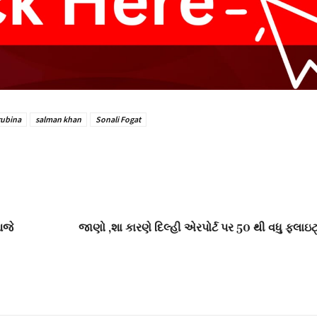
rubina
salman khan
Sonali Fogat
આજે
જાણો ,શા કારણે દિલ્હી એરપોર્ટ પર 50 થી વધુ ફ્લાઇ