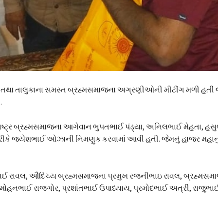
શહેર તથા તાલુકાના સમસ્ત બ્રહ્મસમાજના અગ્રણીઓની મીટીંગ મળી હતી જ
.
ાષ્ટ્ર બ્રહ્મસમાજના આગેવાન ભુપતભાઈ પંડ્યા, અનિલભાઈ મેહતા, હસુભ
તરીકે જયેશભાઈ ઓઝાની નિમણુક કરવામાં આવી હતી. જેમનું હાજર મહાનુભ
ભાઈ રાવલ, ઔદિચ્ય બ્રહ્મસમાજના પ્રમુખ રજનીભાઇ રાવલ, બ્રહ્મસમા
મોહનભાઈ રાજગોર, પ્રશાંતભાઈ ઉપાધ્યાય, પ્રમોદભાઈ અત્રી, રાજુભા