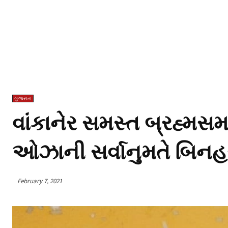
ગુજરાત
વાંકાનેર સમસ્ત બ્રહ્મસ
ઓઝાની સર્વાનુમતે બિન
February 7, 2021