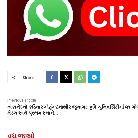
Share
Previous article
વાંકાનેરનો કડિવાર મોહંમદનાશીર જુનાગઢ કૃષિ યુનિવર્સિટીમાં ૨૧ ગોલ
મેડલ સાથે પ્રથમ સ્થાને….
વધુ જુઓ