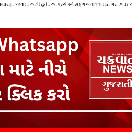
ચર્ચા વિચારણા કરવામાં આવી હતી. આ પ્રસંગને સફળ બનાવવા માટે ભરતભ