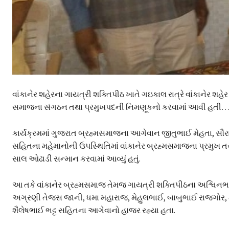
વાંકાનેર શહેરના ગાયત્રી શક્તિપીઠ ખાતે ગઇકાલ રાત્રે વાંકાનેર 
સમાજના સંગઠન તથા પ્રમુખપદની નિમણૂકનો કરવામાં આવી હતી…
કાર્યક્રમમાં ગુજરાત બ્રહ્મસમાજના આગેવાન જીતુભાઈ મેહતા, સૌર
સહિતના મહેમાનોની ઉપસ્થિતિમાં વાંકાનેર બ્રહ્મસમાજના પ્રમુખ 
સાલ ઓઢાડી સન્માન કરવામાં આવ્યું હતું.
આ તકે વાંકાનેર બ્રહ્મસમાજ તેમજ ગાયત્રી શક્તિપીઠના અશ્વિન
અગ્રણી તેજસ જાની, ધમા મહારાજ, મેહુલભાઈ, બાબુભાઈ રાજગોર, 
શૈલેષભાઈ ભટ્ટ સહિતના આગેવાનો હાજર રહ્યા હતા.