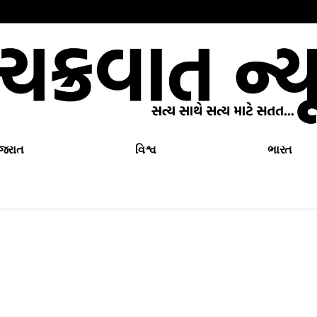
ુજરાત
વિશ્વ
ભારત