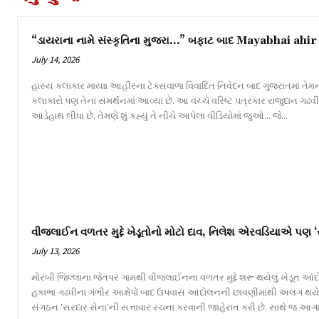
“ડાયરાના નામે સંસ્કૃતિના મુજરા…” બફાટ બાદ Mayabhai ahir 
July 14, 2026
હાસ્ય કલાકાર માયાા આહીરના ટેક્સવાળા વિવાદિત નિવેદન બાદ ગુજરાતમાં તેમન
કલાકારો પણ તેના સમર્થનમાં આવ્યા છે. આ વચ્ચે વરિષ્ટ પત્રકાર રાજુદાન ગઢ
આડેહાથ લીધા છે. તેમણે શું કહ્યું તે નીચે આપેલા વીડિયોમાં જુઓ... જે...
વીજલાઈન વળતર મુદ્દે ખેડૂતોનો મોટો દાવ, નિલેશ એરવડિયાએ પણ ‘
July 13, 2026
મોરબી જિલ્લાના જેતપર ગામથી વીજલાઈનના વળતર મુદ્દે શરૂ થયેલું ખેડૂત આંદોલન
હકાભા ગઢવીના ગંભીર આક્ષેપો બાદ ઉપવાસ આંદોલનની છાવણીમાંથી અલગ થય
સંગઠન 'સરદાર સેના'ની સત્તાવાર રચના કરવાની જાહેરાત કરી છે. સાથે જ આગા