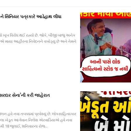
ને સિનિયર પત્રકારે આડેહાથ લીધા
ો ખૂબ વિરોધ થઈ રહ્યો છે. જોકે, બીજી બાજુ અનેક
વીએ માયા આહીરના નિવેદનને વખોડ્યું છે અને તેમને
સરદાર સેના’ની કરી જાહેરાત
 હવે નવા તબક્કામાં પ્રવેશ્યું છે. લોકસાહિત્યકાર
ેલા ખેડૂત આગેવાન નિલેશ એરવાડિયાએ હવે નવા
મી 18 જુલાઈ, શનિવારના રોજ...