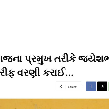
માજના પ્રમુખ તરીકે જયેશ
હરીફ વરણી કરાઈ…
Share