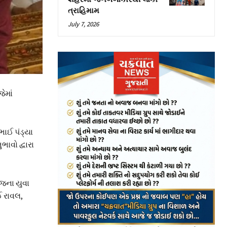
ત્રાહિમામ
July 7, 2026
ેમાં
ાઈ પંડ્યા
ાવો દ્વારા
જના યુવા
ઈ રાવલ,