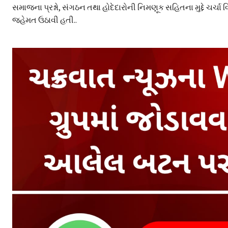
સમાજના પ્રશ્નો, સંગઠન તથા હોદેદારોની નિમણૂક સહિતના મુદ્દે 
જહેમત ઉઠાવી હતી..