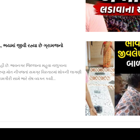
, ભયમાં જીવી રહ્યા છે ગ્રામજનો
ી છે. ભાવનગર જિલ્લાના મહુવા તાલુકાના
 કરુણ મોત નીપજતાં સમગ્ર વિસ્તારમાં શોકની લાગણી
ી સામે ભારે રોષ વ્યક્ત કર્યો...