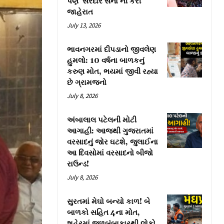
પણ ‘સરદાર સેના’ની કરી
જાહેરાત
July 13, 2026
ભાવનગરમાં દીપડાનો જીવલેણ
હુમલો: 10 વર્ષના બાળકનું
કરુણ મોત, ભયમાં જીવી રહ્યા
છે ગ્રામજનો
July 8, 2026
અંબાલાલ પટેલની મોટી
આગાહી: આજથી ગુજરાતમાં
વરસાદનું જોર ઘટશે, જુલાઈના
આ દિવસોમાં વરસાદનો બીજો
રાઉન્ડ!
July 8, 2026
સુરતમાં મેઘો બન્યો કાળ! બે
બાળકો સહિત 4ના મોત,
શહેરમાં જળબંબાકારથી લોકો