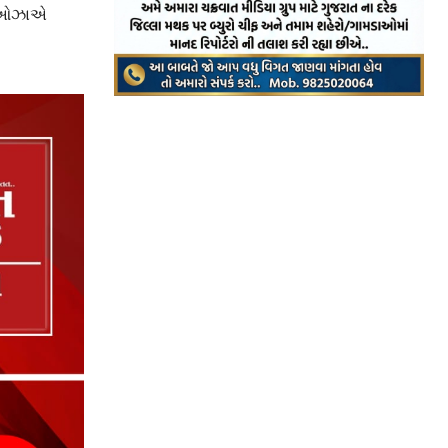
ાઈ ઓઝાએ