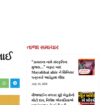
તાજા સમાચાર
ભાઈ
“ડાયરાના નામે સંસ્કૃતિના
મુજરા…” બફાટ બાદ
Mayabhai ahir ને સિનિયર
પત્રકારે આડેહાથ લીધા
July 14, 2026
વીજલાઈન વળતર મુદ્દે ખેડૂતોનો
મોટો દાવ, નિલેશ એરવડિયાએ