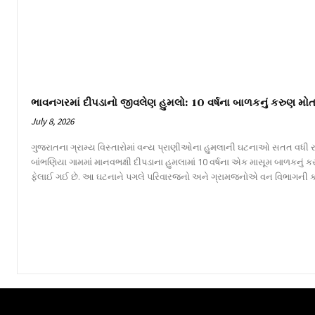
ભાવનગરમાં દીપડાનો જીવલેણ હુમલો: 10 વર્ષના બાળકનું કરુણ મોત
July 8, 2026
ગુજરાતના ગ્રામ્ય વિસ્તારોમાં વન્ય પ્રાણીઓના હુમલાની ઘટનાઓ સતત વધી રહ
બાંભણિયા ગામમાં માનવભક્ષી દીપડાના હુમલામાં 10 વર્ષના એક માસૂમ બાળકનું
ફેલાઈ ગઈ છે. આ ઘટનાને પગલે પરિવારજનો અને ગ્રામજનોએ વન વિભાગની કામગીર