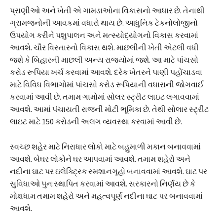
પ્રાણીઓ અને ખેતી એ ગામડાઓના વિકાસનો આધાર છે. તેનાથી
ગ્રામજનોની આવકમાં વધારો થાય છે. આધુનિક ટેકનોલોજીનો
ઉપયોગ કરીને પશુપાલન અને મત્સ્યોદ્યોગનો વિકાસ કરવામાં
આવશે. ચૌર વિસ્તારનો વિકાસ થશે. માછલીની ખેતી એટલી વધી
જશે કે બિહારની માછલી અન્ય રાજ્યોમાં જશે. આ માટે પાંચસો
કરોડ રૂપિયા ખર્ચ કરવામાં આવશે. દરેક ખેતરને પાણી પહોંચાડવા
માટે વિવિધ વિભાગોમાં પાંચસો કરોડ રૂપિયાની વધારાની જોગવાઈ
કરવામાં આવી છે. તમામ ગામોમાં સોલર સ્ટ્રીટ લાઇટ લગાવવામાં
આવશે. આમાં પંચાયતી રાજની મોટી ભૂમિકા છે. તેથી સોલાર સ્ટ્રીટ
લાઇટ માટે 150 કરોડની અલગ વ્યવસ્થા કરવામાં આવી છે.
સ્વચ્છ શહેર માટે નિરાધાર લોકો માટે બહુમાળી મકાન બનાવવામાં
આવશે. બેઘર લોકોને ઘર આપવામાં આવશે. તમામ શહેરો અને
નદીના ઘાટ પર ઇલેક્ટ્રિક સ્મશાનગૃહો બનાવવામાં આવશે. ઘાટ પર
સુવિધાઓ પુન:સ્થાપિત કરવામાં આવશે. સરકારનો નિર્ણય છે કે
મોક્ષધામ તમામ શહેરો અને મહત્વપૂર્ણ નદીના ઘાટ પર બનાવવામાં
આવશે.