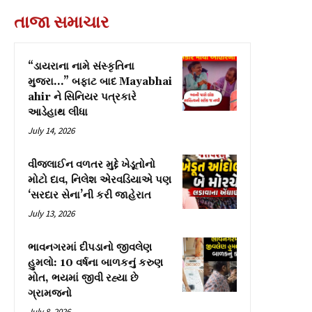
તાજા સમાચાર
“ડાયરાના નામે સંસ્કૃતિના
મુજરા…” બફાટ બાદ Mayabhai
ahir ને સિનિયર પત્રકારે
આડેહાથ લીધા
July 14, 2026
વીજલાઈન વળતર મુદ્દે ખેડૂતોનો
મોટો દાવ, નિલેશ એરવડિયાએ પણ
‘સરદાર સેના’ની કરી જાહેરાત
July 13, 2026
ભાવનગરમાં દીપડાનો જીવલેણ
હુમલો: 10 વર્ષના બાળકનું કરુણ
મોત, ભયમાં જીવી રહ્યા છે
ગ્રામજનો
July 8, 2026