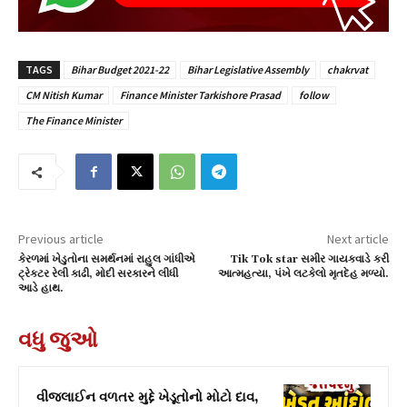
TAGS
Bihar Budget 2021-22
Bihar Legislative Assembly
chakrvat
CM Nitish Kumar
Finance Minister Tarkishore Prasad
follow
The Finance Minister
Previous article
Next article
કેરળમાં ખેડુતોના સમર્થનમાં રાહુલ ગાંધીએ
Tik Tok star સમીર ગાયકવાડે કરી
ટ્રેક્ટર રેલી કાઢી, મોદી સરકારને લીધી
આત્મહત્યા, પંખે લટકેલો મૃતદેહ મળ્યો.
આડે હાથ.
વધુ જુઓ
વીજલાઈન વળતર મુદ્દે ખેડૂતોનો મોટો દાવ,