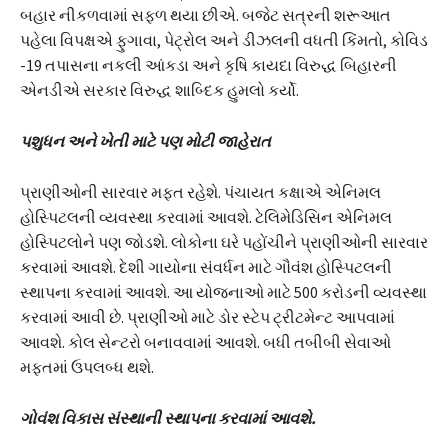
બહાર નીકળવામાં સફળ થયા છીએ. બજેટ સત્રની શરૂઆત
પહેલા વિપક્ષએ ફુગાવા, પેટ્રોલ અને ડીઝલની વધતી કિંમતો, કોવિડ
-19 તપાસના નકલી આંકડા અને કૃષિ કાયદા વિરુદ્ધ બિહારની
એનડીએ સરકાર વિરુદ્ધ શાબ્દિક હુમલો કર્યો.
પશુધન અને ખેતી માટે પણ મોટી જાહેરાત
પ્રાણીઓની સારવાર મફત રહેશે. પંચાયત કક્ષાએ એનિમલ
હોસ્પિટલની વ્યવસ્થા કરવામાં આવશે. ટેલિમેડિસિન એનિમલ
હોસ્પિટલોને પણ જોડશે. લોકોના ઘરે પહોંચીને પ્રાણીઓની સારવાર
કરવામાં આવશે. દેશી ગાયોના સંવર્ધન માટે ગૌવંશ હોસ્પિટલની
સ્થાપના કરવામાં આવશે. આ યોજનાઓ માટે 500 કરોડની વ્યવસ્થા
કરવામાં આવી છે. પ્રાણીઓ માટે ડોર સ્ટેપ ટ્રીટમેન્ટ આપવામાં
આવશે. કોલ સેન્ટરો બનાવવામાં આવશે. બધી તબીબી સેવાઓ
મફતમાં ઉપલબ્ધ થશે.
ગોવંશ વિકાસ સંસ્થાની સ્થાપના કરવામાં આવશે.