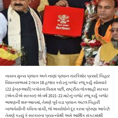
નાયબ મુખ્ય પ્રધાન અને નાણાં પ્રધાન તારકિશોર પ્રસાદે બિહાર
વિધાનસભામાં 2 લાખ 18 હજાર કરોડનું બજેટ રજૂ કર્યું. સોમવારે
(22 ફેબ્રુઆરી) બપોરના વિરામ પછી, રાષ્ટ્રીય લોકશાહી સરકાર
(એનડીએ સરકાર) એ વર્ષ 2021-22 માટેનું બજેટ રજૂ કર્યું. બજેટ
ભાષણની શરૂઆતમાં, તેમણે પૂર્વ વડા પ્રધાન અટલ બિહારી
બાજપેયીની કવિતા વાંચી, જે અવરોધોને દૂર કરવા પ્રેરણા આપે છે.
તેમણે કહ્યું કે સરકારના પ્રયત્નોથી અમે આર્થિક સંકટમાંથી