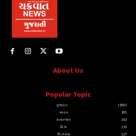
About Us
સત્ય માટે, સત્ય સાથે સતત..
Popular Topic
ગુજરાત
13602
ભારત
305
મનોરંજન
142
વિશ્વ
135
બિઝનેસ
127