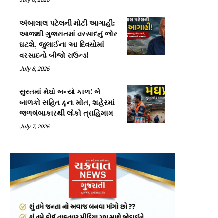
અંબાલાલ પટેલની મોટી આગાહી:
આજથી ગુજરાતમાં વરસાદનું જોર
ઘટશે, જુલાઈના આ દિવસોમાં
વરસાદનો બીજો રાઉન્ડ!
July 8, 2026
સુરતમાં મેઘો બન્યો કાળ! બે
બાળકો સહિત 4ના મોત, શહેરમાં
જળબંબાકારથી લોકો ત્રાહિમામ
July 7, 2026