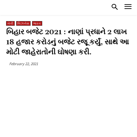
ખેતી
બિઝનેસ
ભારત
બિહાર બજેટ 2021 : નાણાં પ્રધાને 2 લાખ
18 હજાર કરોડનું બજેટ રજૂ કર્યું, સાથે આ
મોટી જાહેરાતોની ઘોષણા કરી.
February 22, 2021