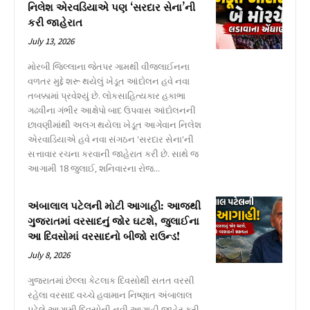
નિલેશ એરવડિયાએ પણ ‘સરદાર સેના’ની
કરી જાહેરાત
July 13, 2026
મોરબી જિલ્લાના જેતપર ગામથી વીજલાઈનના
વળતર મુદ્દે શરૂ થયેલું ખેડૂત આંદોલન હવે નવા
તબક્કામાં પ્રવેશ્યું છે. લોકસાહિત્યકાર હકાભા
ગઢવીના ગંભીર આક્ષેપો બાદ ઉપવાસ આંદોલનની
છાવણીમાંથી અલગ થયેલા ખેડૂત આગેવાન નિલેશ
એરવાડિયાએ હવે નવા સંગઠન 'સરદાર સેના'ની
સત્તાવાર રચના કરવાની જાહેરાત કરી છે. સાથે જ
આગામી 18 જુલાઈ, શનિવારના રોજ...
અંબાલાલ પટેલની મોટી આગાહી: આજથી
ગુજરાતમાં વરસાદનું જોર ઘટશે, જુલાઈના
આ દિવસોમાં વરસાદનો બીજો રાઉન્ડ!
July 8, 2026
ગુજરાતમાં છેલ્લા કેટલાક દિવસોથી સતત વરસી
રહેલા વરસાદ વચ્ચે હવામાન નિષ્ણાત અંબાલાલ
પટેલે આગામી દિવસોની નવી આગાહી જાહેર કરી