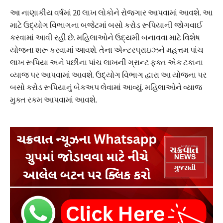
આ નાણાકીય વર્ષમાં 20 લાખ લોકોને રોજગાર આપવામાં આવશે. આ
માટે ઉદ્યોગ વિભાગના બજેટમાં બસો કરોડ રૂપિયાની જોગવાઈ
કરવામાં આવી રહી છે. મહિલાઓને ઉદ્યમી બનાવવા માટે વિશેષ
યોજના શરૂ કરવામાં આવશે. તેના એન્ટરપ્રાઇઝને મહત્તમ પાંચ
લાખ રૂપિયા અને પછીના પાંચ લાખની ગ્રાન્ટ ફક્ત એક ટકાના
વ્યાજ પર આપવામાં આવશે. ઉદ્યોગ વિભાગ દ્વારા આ યોજના પર
બસો કરોડ રૂપિયાનું બેકઅપ લેવામાં આવ્યું. મહિલાઓને વ્યાજ
મુક્ત રકમ આપવામાં આવશે.