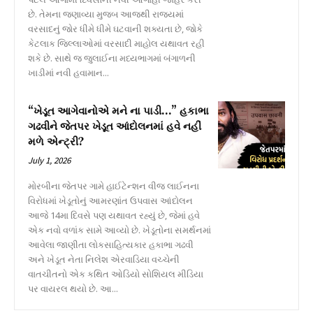
છે. તેમના જણાવ્યા મુજબ આજથી રાજ્યમાં
વરસાદનું જોર ધીમે ધીમે ઘટવાની શક્યતા છે, જોકે
કેટલાક જિલ્લાઓમાં વરસાદી માહોલ યથાવત રહી
શકે છે. સાથે જ જુલાઈના મધ્યભાગમાં બંગાળની
ખાડીમાં નવી હવામાન...
“ખેડૂત આગેવાનોએ મને ના પાડી…” હકાભા
ગઢવીને જેતપર ખેડૂત આંદોલનમાં હવે નહીં
મળે એન્ટ્રી?
July 1, 2026
મોરબીના જેતપર ગામે હાઈટેન્શન વીજ લાઈનના
વિરોધમાં ખેડૂતોનું આમરણાંત ઉપવાસ આંદોલન
આજે 14મા દિવસે પણ યથાવત રહ્યું છે, જેમાં હવે
એક નવો વળાંક સામે આવ્યો છે. ખેડૂતોના સમર્થનમાં
આવેલા જાણીતા લોકસાહિત્યકાર હકાભા ગઢવી
અને ખેડૂત નેતા નિલેશ એરવાડિયા વચ્ચેની
વાતચીતનો એક કથિત ઓડિયો સોશિયલ મીડિયા
પર વાયરલ થયો છે. આ...